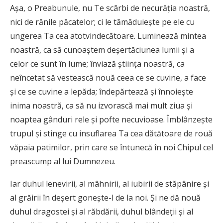
Aşa, o Preabunule, nu Te scârbi de necurăţia noastră,
nici de rănile păcatelor; ci le tămăduieşte pe ele cu
ungerea Ta cea atotvindecătoare. Luminează mintea
noastră, ca să cunoaştem deşertăciunea lumii şi a
celor ce sunt în lume; înviază ştiinţa noastră, ca
neîncetat să vestească nouă ceea ce se cuvine, a face
şi ce se cuvine a lepăda; îndepărtează şi înnoieşte
inima noastră, ca să nu izvorască mai mult ziua şi
noaptea gânduri rele şi pofte necuvioase. Îmblânzeşte
trupul şi stinge cu insuflarea Ta cea dătătoare de rouă
văpaia patimilor, prin care se întunecă în noi Chipul cel
preascump al lui Dumnezeu.
Iar duhul lenevirii, al mâhnirii, al iubirii de stăpânire şi
al grăirii în deşert goneşte-l de la noi. Și ne dă nouă
duhul dragostei şi al răbdării, duhul blândeţii şi al