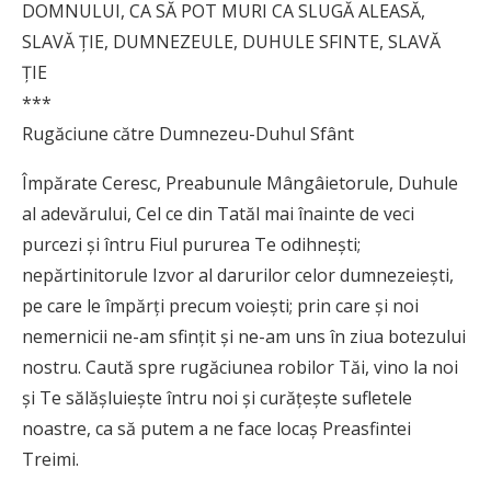
DOMNULUI, CA SĂ POT MURI CA SLUGĂ ALEASĂ,
SLAVĂ ŢIE, DUMNEZEULE, DUHULE SFINTE, SLAVĂ
ŢIE
***
Rugăciune către Dumnezeu-Duhul Sfânt
Împărate Ceresc, Preabunule Mângâietorule, Duhule
al adevărului, Cel ce din Tatăl mai înainte de veci
purcezi şi întru Fiul pururea Te odihneşti;
nepărtinitorule Izvor al darurilor celor dumnezeieşti,
pe care le împărţi precum voieşti; prin care şi noi
nemernicii ne-am sfinţit şi ne-am uns în ziua botezului
nostru. Caută spre rugăciunea robilor Tăi, vino la noi
şi Te sălăşluieşte întru noi şi curăţeşte sufletele
noastre, ca să putem a ne face locaş Preasfintei
Treimi.