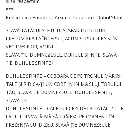
şi să respectăm.
***
Rugaciunea Parintelui Arsenie Boca catre Duhul Sfant
SLAVĂ TATĂLUI ŞI FIULUI ŞI SFÂNTULUI DUH,
PRECUM ERA LA ÎNCEPUT, ACUM ŞI PURUREA ŞI ÎN
VECII VECILOR, AMIN!
SLAVĂ ŢIE, DUMNEZEULE, DUHULE SFINTE, SLAVĂ
ŢIE, DUHULE SFINTE !
DUHULE SFINTE – COBOARĂ DE PE TRONUL MĂRIRII
TALE ŞI RIDICĂ-ŢI UN CORT ÎN INIMA SLUJITORULUI
TĂU, SLAVĂ ŢIE DUMNEZEULE, DUHULE SFINTE,
SLAVĂ ŢIE.
DUHULE SFINTE – CARE PURCEZI DE LA TATĂL , ŞI DE
LA FIUL , ÎNVAŢĂ-MĂ SĂ TRĂIESC PERMANENT ÎN
PREZENŢA LUI D-ZEU, SLAVĂ ŢIE DUMNEZEULE,