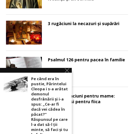
3 rugăciuni la necazuri și supărări
Psalmul 126 pentru pacea în familie
Pe când era în
pustie, Părintelui
Cleopa i s-a arătat
demonul
Sunt 2 rugaciuni pentru mame:
desfrânării şi i-a
pentru fiu si pentru fiica
spus: „Ce-ar fi
dacă vei cădea în
păcat?”
Răspunsul pe care
l-a dat să-l ții
minte, să faci și tu