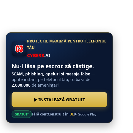
PROTECȚIE MAXIMĂ PENTRU TELEFONUL
TĂU
CYBER3
.AI
Nu-l lăsa pe escroc să câștige.
SCAM, phishing, apeluri și mesaje false
—
oprite instant pe telefonul tău, cu baza de
2.000.000
de amenințări.
INSTALEAZĂ GRATUIT
Fără cont
Construit în
UE
GRATUIT
Google Play