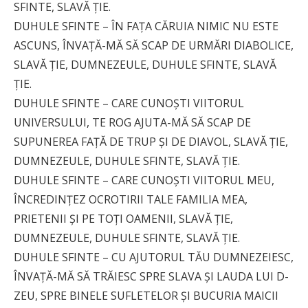
SFINTE, SLAVĂ ŢIE.
DUHULE SFINTE – ÎN FAŢA CĂRUIA NIMIC NU ESTE
ASCUNS, ÎNVAŢĂ-MĂ SĂ SCAP DE URMĂRI DIABOLICE,
SLAVĂ ŢIE, DUMNEZEULE, DUHULE SFINTE, SLAVĂ
ŢIE.
DUHULE SFINTE – CARE CUNOŞTI VIITORUL
UNIVERSULUI, TE ROG AJUTA-MĂ SĂ SCAP DE
SUPUNEREA FAŢĂ DE TRUP ŞI DE DIAVOL, SLAVĂ ŢIE,
DUMNEZEULE, DUHULE SFINTE, SLAVĂ ŢIE.
DUHULE SFINTE – CARE CUNOŞTI VIITORUL MEU,
ÎNCREDINŢEZ OCROTIRII TALE FAMILIA MEA,
PRIETENII ŞI PE TOŢI OAMENII, SLAVĂ ŢIE,
DUMNEZEULE, DUHULE SFINTE, SLAVĂ ŢIE.
DUHULE SFINTE – CU AJUTORUL TĂU DUMNEZEIESC,
ÎNVAŢĂ-MĂ SĂ TRĂIESC SPRE SLAVA ŞI LAUDA LUI D-
ZEU, SPRE BINELE SUFLETELOR ŞI BUCURIA MAICII