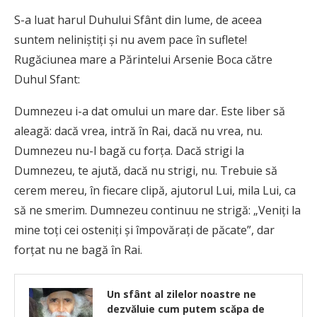
S-a luat harul Duhului Sfânt din lume, de aceea
suntem neliniştiţi şi nu avem pace în suflete!
Rugăciunea mare a Părintelui Arsenie Boca către
Duhul Sfant:
Dumnezeu i-a dat omului un mare dar. Este liber să
aleagă: dacă vrea, intră în Rai, dacă nu vrea, nu.
Dumnezeu nu-l bagă cu forţa. Dacă strigi la
Dumnezeu, te ajută, dacă nu strigi, nu. Trebuie să
cerem mereu, în fiecare clipă, ajutorul Lui, mila Lui, ca
să ne smerim. Dumnezeu continuu ne strigă: „Veniţi la
mine toţi cei osteniţi şi împovăraţi de păcate”, dar
forţat nu ne bagă în Rai.
Un sfânt al zilelor noastre ne
dezvăluie cum putem scăpa de