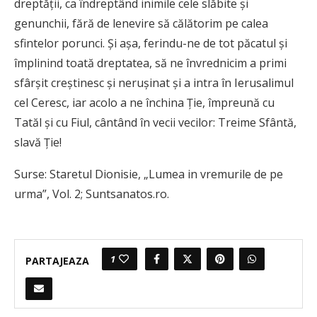
dreptăţii, ca îndreptând inimile cele slăbite şi
genunchii, fără de lenevire să călătorim pe calea
sfintelor porunci. Și aşa, ferindu-ne de tot păcatul şi
împlinind toată dreptatea, să ne învrednicim a primi
sfârşit creştinesc şi neruşinat şi a intra în Ierusalimul
cel Ceresc, iar acolo a ne închina Ţie, împreună cu
Tatăl şi cu Fiul, cântând în vecii vecilor: Treime Sfântă,
slavă Ţie!
Surse: Staretul Dionisie, „Lumea in vremurile de pe
urma”, Vol. 2; Suntsanatos.ro.
1
PARTAJEAZA