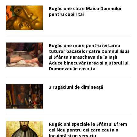
Rugăciune către Maica Domnului
pentru copiii tăi
Rugăciune mare pentru iertarea
tuturor păcatelor către Domnul Iisus
şi Sfânta Parascheva de la Iaşi!
Aduce binecuvântarea şi ajutorul lui
Dumnezeu în casa ta:
3 rugăciuni de dimineață
Rugăciuni speciale la Sfântul Efrem
cel Nou pentru cei care cauta o
locuinţă şi un serviciu