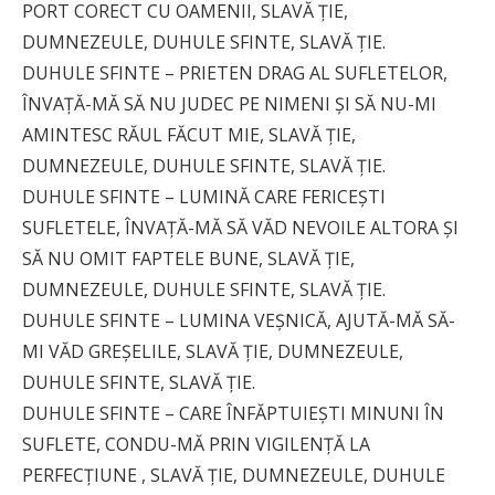
PORT CORECT CU OAMENII, SLAVĂ ŢIE,
DUMNEZEULE, DUHULE SFINTE, SLAVĂ ŢIE.
DUHULE SFINTE – PRIETEN DRAG AL SUFLETELOR,
ÎNVAŢĂ-MĂ SĂ NU JUDEC PE NIMENI ŞI SĂ NU-MI
AMINTESC RĂUL FĂCUT MIE, SLAVĂ ŢIE,
DUMNEZEULE, DUHULE SFINTE, SLAVĂ ŢIE.
DUHULE SFINTE – LUMINĂ CARE FERICEŞTI
SUFLETELE, ÎNVAŢĂ-MĂ SĂ VĂD NEVOILE ALTORA ŞI
SĂ NU OMIT FAPTELE BUNE, SLAVĂ ŢIE,
DUMNEZEULE, DUHULE SFINTE, SLAVĂ ŢIE.
DUHULE SFINTE – LUMINA VEŞNICĂ, AJUTĂ-MĂ SĂ-
MI VĂD GREŞELILE, SLAVĂ ŢIE, DUMNEZEULE,
DUHULE SFINTE, SLAVĂ ŢIE.
DUHULE SFINTE – CARE ÎNFĂPTUIEŞTI MINUNI ÎN
SUFLETE, CONDU-MĂ PRIN VIGILENŢĂ LA
PERFECŢIUNE , SLAVĂ ŢIE, DUMNEZEULE, DUHULE