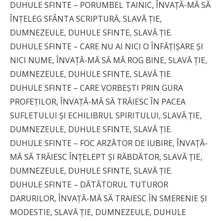
DUHULE SFINTE – PORUMBEL TAINIC, ÎNVAŢĂ-MĂ SĂ
ÎNŢELEG SFÂNTA SCRIPTURĂ, SLAVĂ ŢIE,
DUMNEZEULE, DUHULE SFINTE, SLAVĂ ŢIE.
DUHULE SFINTE – CARE NU AI NICI O ÎNFĂŢIŞARE ŞI
NICI NUME, ÎNVAŢĂ-MĂ SĂ MĂ ROG BINE, SLAVĂ ŢIE,
DUMNEZEULE, DUHULE SFINTE, SLAVĂ ŢIE.
DUHULE SFINTE – CARE VORBEŞTI PRIN GURA
PROFEŢILOR, ÎNVAŢĂ-MĂ SĂ TRĂIESC ÎN PACEA
SUFLETULUI ŞI ECHILIBRUL SPIRITULUI, SLAVĂ ŢIE,
DUMNEZEULE, DUHULE SFINTE, SLAVĂ ŢIE.
DUHULE SFINTE – FOC ARZĂTOR DE IUBIRE, ÎNVAŢĂ-
MĂ SĂ TRĂIESC ÎNŢELEPT ŞI RĂBDĂTOR, SLAVĂ ŢIE,
DUMNEZEULE, DUHULE SFINTE, SLAVĂ ŢIE.
DUHULE SFINTE – DĂTĂTORUL TUTUROR
DARURILOR, ÎNVAŢĂ-MĂ SĂ TRAIESC ÎN SMERENIE ŞI
MODESTIE, SLAVĂ ŢIE, DUMNEZEULE, DUHULE