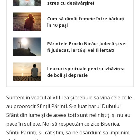
stres cu desăvârșire!
Cum să rămâi femeie între bărbaţi
în 10 pași
Părintele Proclu Nicău: Judecă și vei
fi judecat, iartă și vei fi iertat!
Leacuri spirituale pentru izbăvirea
de boli și depresie
Suntem în veacul al VIII-lea şi trebuie să vină cele ce le-
au proorocit Sfinţii Părinţi. S-a luat harul Duhului
Sfânt din lume şi de aceea toţi sunt neliniştiţi şi nu au
pace în suflete. Noi să respectăm ce zice Biserica,
Sfinţii Părinţi, şi, cât ştim, să ne osârduim să împlinim