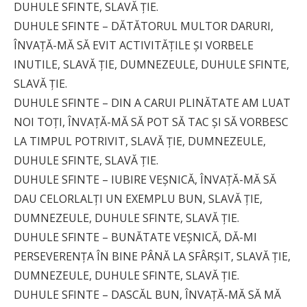
DUHULE SFINTE, SLAVĂ ŢIE.
DUHULE SFINTE – DĂTĂTORUL MULTOR DARURI,
ÎNVAŢĂ-MĂ SĂ EVIT ACTIVITĂŢILE ŞI VORBELE
INUTILE, SLAVĂ ŢIE, DUMNEZEULE, DUHULE SFINTE,
SLAVĂ ŢIE.
DUHULE SFINTE – DIN A CARUI PLINĂTATE AM LUAT
NOI TOŢI, ÎNVAŢĂ-MĂ SĂ POT SĂ TAC ŞI SĂ VORBESC
LA TIMPUL POTRIVIT, SLAVĂ ŢIE, DUMNEZEULE,
DUHULE SFINTE, SLAVĂ ŢIE.
DUHULE SFINTE – IUBIRE VEŞNICĂ, ÎNVAŢĂ-MĂ SĂ
DAU CELORLALŢI UN EXEMPLU BUN, SLAVĂ ŢIE,
DUMNEZEULE, DUHULE SFINTE, SLAVĂ ŢIE.
DUHULE SFINTE – BUNĂTATE VEŞNICĂ, DĂ-MI
PERSEVERENŢA ÎN BINE PÂNĂ LA SFÂRŞIT, SLAVĂ ŢIE,
DUMNEZEULE, DUHULE SFINTE, SLAVĂ ŢIE.
DUHULE SFINTE – DASCĂL BUN, ÎNVAŢĂ-MĂ SĂ MĂ