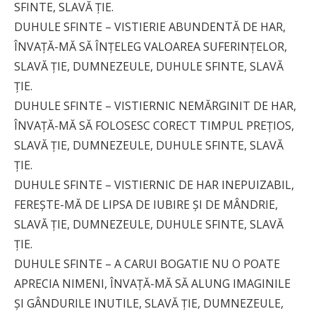
SFINTE, SLAVĂ ŢIE.
DUHULE SFINTE – VISTIERIE ABUNDENTĂ DE HAR,
ÎNVAŢĂ-MĂ SĂ ÎNŢELEG VALOAREA SUFERINŢELOR,
SLAVĂ ŢIE, DUMNEZEULE, DUHULE SFINTE, SLAVĂ
ŢIE.
DUHULE SFINTE – VISTIERNIC NEMĂRGINIT DE HAR,
ÎNVAŢĂ-MĂ SĂ FOLOSESC CORECT TIMPUL PREŢIOS,
SLAVĂ ŢIE, DUMNEZEULE, DUHULE SFINTE, SLAVĂ
ŢIE.
DUHULE SFINTE – VISTIERNIC DE HAR INEPUIZABIL,
FEREŞTE-MĂ DE LIPSA DE IUBIRE ŞI DE MÂNDRIE,
SLAVĂ ŢIE, DUMNEZEULE, DUHULE SFINTE, SLAVĂ
ŢIE.
DUHULE SFINTE – A CARUI BOGATIE NU O POATE
APRECIA NIMENI, ÎNVAŢĂ-MĂ SĂ ALUNG IMAGINILE
ŞI GÂNDURILE INUTILE, SLAVĂ ŢIE, DUMNEZEULE,