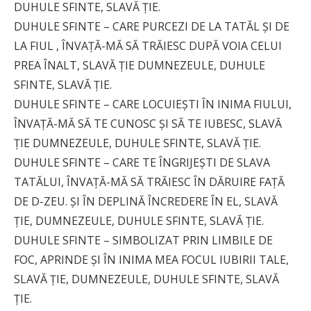
DUHULE SFINTE, SLAVĂ ŢIE.
DUHULE SFINTE – CARE PURCEZI DE LA TATĂL ŞI DE
LA FIUL , ÎNVAŢĂ-MĂ SĂ TRĂIESC DUPĂ VOIA CELUI
PREA ÎNALT, SLAVĂ ŢIE DUMNEZEULE, DUHULE
SFINTE, SLAVĂ ŢIE.
DUHULE SFINTE – CARE LOCUIEŞTI ÎN INIMA FIULUI,
ÎNVAŢĂ-MĂ SĂ TE CUNOSC ŞI SĂ TE IUBESC, SLAVĂ
ŢIE DUMNEZEULE, DUHULE SFINTE, SLAVĂ ŢIE.
DUHULE SFINTE – CARE TE ÎNGRIJEŞTI DE SLAVA
TATĂLUI, ÎNVAŢĂ-MĂ SĂ TRĂIESC ÎN DĂRUIRE FAŢĂ
DE D-ZEU. ŞI ÎN DEPLINĂ ÎNCREDERE ÎN EL, SLAVĂ
ŢIE, DUMNEZEULE, DUHULE SFINTE, SLAVĂ ŢIE.
DUHULE SFINTE – SIMBOLIZAT PRIN LIMBILE DE
FOC, APRINDE ŞI ÎN INIMA MEA FOCUL IUBIRII TALE,
SLAVĂ ŢIE, DUMNEZEULE, DUHULE SFINTE, SLAVĂ
ŢIE.