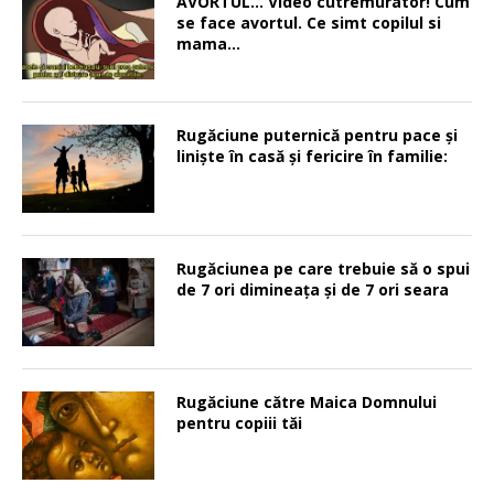
AVORTUL… Video cutremurator! Cum
se face avortul. Ce simt copilul si
mama…
Rugăciune puternică pentru pace şi
linişte în casă şi fericire în familie:
Rugăciunea pe care trebuie să o spui
de 7 ori dimineața și de 7 ori seara
Rugăciune către Maica Domnului
pentru copiii tăi