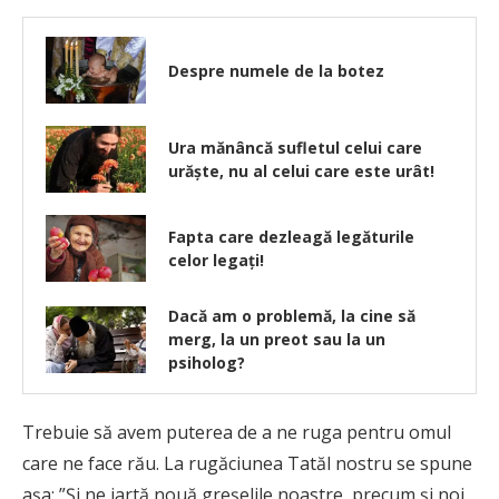
Despre numele de la botez
Ura mănâncă sufletul celui care
urăște, nu al celui care este urât!
Fapta care dezleagă legăturile
celor legaţi!
Dacă am o problemă, la cine să
merg, la un preot sau la un
psiholog?
Trebuie să avem puterea de a ne ruga pentru omul
care ne face rău. La rugăciunea Tatăl nostru se spune
așa: ”Și ne iartă nouă greșelile noastre, precum și noi