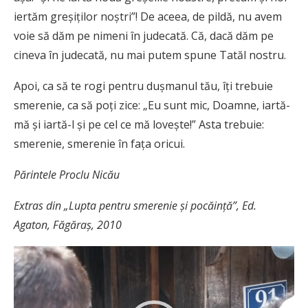
iertăm greșiților noștri”! De aceea, de pildă, nu avem
voie să dăm pe nimeni în judecată. Că, dacă dăm pe
cineva în judecată, nu mai putem spune Tatăl nostru.
Apoi, ca să te rogi pentru dușmanul tău, îți trebuie
smerenie, ca să poți zice: „Eu sunt mic, Doamne, iartă-
mă și iartă-l și pe cel ce mă lovește!” Asta trebuie:
smerenie, smerenie în fața oricui.
Părintele Proclu Nicău
Extras din „Lupta pentru smerenie și pocăință”, Ed.
Agaton, Făgăraș, 2010
Player
video