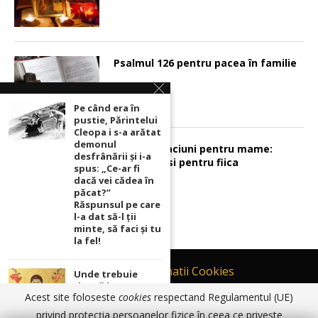
Psalmul 126 pentru pacea în familie
Pe când era în
pustie, Părintelui
Cleopa i s-a arătat
demonul
Sunt 2 rugaciuni pentru mame:
desfrânării şi i-a
pentru fiu si pentru fiica
spus: „Ce-ar fi
dacă vei cădea în
păcat?”
Răspunsul pe care
l-a dat să-l ții
minte, să faci și tu
la fel!
Contact
Informatii Cookies
Unde trebuie
ținută icoana cu
Politică de Confidențialitate
Acest site foloseste
cookies
respectand Regulamentul (UE)
Maica Domnului
TERMENI SI CONDITII DE UTILIZARE
pentru ca
privind protecția persoanelor fizice în ceea ce privește