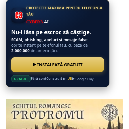
PROTECȚIE MAXIMĂ PENTRU TELEFONUL
TĂU
CYBER3
.AI
Nu-l lăsa pe escroc să câștige.
SCAM, phishing, apeluri și mesaje false
—
oprite instant pe telefonul tău, cu baza de
2.000.000
de amenințări.
INSTALEAZĂ GRATUIT
Fără cont
Construit în
UE
GRATUIT
Google Play