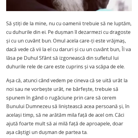
Să știți de la mine, nu cu oamenii trebuie să ne luptăm,
cu duhurile din ei. Pe dușman îl dezarmezi cu dragoste
și cu un cuvânt bun. Omul acela care-ți este vrăjmaș,
dacă vede că vii la el cu daruri și cu un cuvânt bun, Îl va
lăsa pe Duhul Sfânt să izgonească din sufletul lui
duhurile rele de care este cuprins și va scăpa de ele.
Așa că, atunci când vedem pe cineva că se uită urât la
noi sau ne vorbește urât, ne bârfește, trebuie să
spunem în gând o rugăciune prin care să cerem
Bunului Dumnezeu să liniștească acea persoană și, în
același timp, să ne arătăm mila față de acel om. Căci
ajută foarte mult să ai milă față de aproapele, doar
așa câștigi un dușman de partea ta.