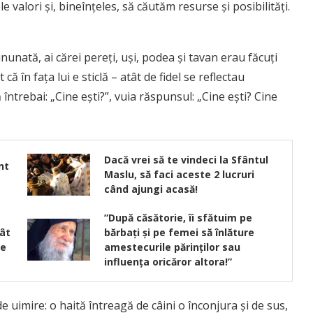
le valori şi, bineînţeles, să căutăm resurse şi posibilităţi.
nunată, ai cărei pereţi, uşi, podea şi tavan erau făcuţi
că în faţa lui e sticlă – atât de fidel se reflectau
 întrebai: „Cine eşti?”, vuia răspunsul: „Cine eşti? Cine
Dacă vrei să te vindeci la Sfântul
nt
Maslu, să faci aceste 2 lucruri
când ajungi acasă!
”După căsătorie, îi sfătuim pe
ât
bărbaţi şi pe femei să înlăture
le
amestecurile părinţilor sau
influenţa oricăror altora!”
de uimire: o haită întreagă de câini o înconjura şi de sus,