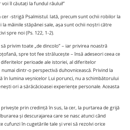
voi îl căutaţi la fundul râului!”
n cer -strigă Psalmistul. Iată, precum sunt ochii robilor la
i la mâinile stăpânei sale, aşa sunt ochii noştri către
 spre noi (Ps. 122, 1-2).
 să privim toate „de dincolo” – iar privirea noastră
oţofană, spre tot fee străluceşte – însă adeseori ceea ce
iferitelor perioade ale istoriei, al diferitelor
 numai dintr-o perspectivă duhovnicească. Privind la
 în lumina veşnicelor Lui porunci, nu a schimbătorului
eşti ori a sărăcăcioasei experienţe personale. Aceasta
priveşte prin credinţă în sus, la cer, la purtarea de grijă
ulburarea şi descurajarea care se nasc atunci când
te cufunzi în cugetările tale şi vrei să rezolvi orice