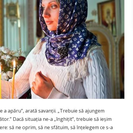
are a apăru”, arată savanţii. „Trebuie să ajungem
or.” Dacă situaţia ne-a „înghiţit”, trebuie să ieşim
tere: să ne oprim, să ne sfătuim, să înţelegem ce s-a