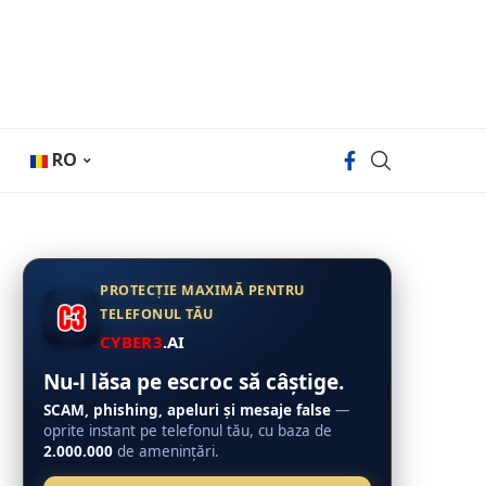
RO
PROTECȚIE MAXIMĂ PENTRU
TELEFONUL TĂU
CYBER3
.AI
Nu-l lăsa pe escroc să câștige.
SCAM, phishing, apeluri și mesaje false
—
oprite instant pe telefonul tău, cu baza de
2.000.000
de amenințări.