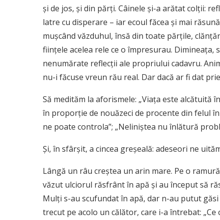
şi de jos, şi din părţi. Câinele şi-a arătat colţii: r
latre cu disperare – iar ecoul făcea şi mai răsună
muşcând văzduhul, însă din toate părţile, clănţă
fiinţele acelea rele ce o împresurau. Dimineaţa, s
nenumărate reflecţii ale propriului cadavru. Anim
nu-i făcuse vreun rău real. Dar dacă ar fi dat priet
Să medităm la aforismele: „Viaţa este alcătuită î
în proporţie de nouăzeci de procente din felul în
ne poate controla”; „Neliniştea nu înlătură prob
Şi, în sfârşit, a cincea greşeală: adeseori ne uităm
Lângă un râu creştea un arin mare. Pe o ramură a
văzut ulciorul răsfrânt în apă şi au început să r
Mulţi s-au scufundat în apă, dar n-au putut găs
trecut pe acolo un călător, care i-a întrebat: „Ce c