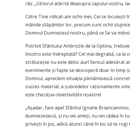
râs: „Ulciorul atârnă deasupra capului vostru, iar 
Către Tine ridicat-am ochii mei, Cel ce locuieşti î
mâinile stăpânilor lor, precum sunt ochii slujnice
Domnul Dumnezeul nostru, până ce Se va milostivi
Potrivit Sfântului Ambrozie de la Optina, trebuie
încotro este îndreptată? Cel mai degrabă, ca la c
străluceşte nu este deloc aur! Sensul adevărat al d
evenimente şi fapte se descoperă doar în timp şi
Domnul, apreciem situaţia pământească concretă
succes material, a şubredelor raţionamente omen
este chezăşia obiectivitătii noastre!
„Aşadar, face apel Sfântul Ignatie Briancianinov, 
dumnezeiască, şi nu vei ameţi, nu vei cădea în t
priveşti în jos, adică atunci când în loc să te rogi 