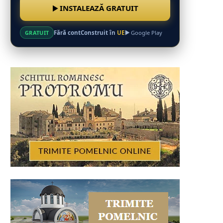
INSTALEAZĂ GRATUIT
Fără cont
Construit în
UE
GRATUIT
Google Play