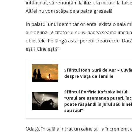
întâmplat, să renunţăm la iluzii, la mituri, la false
Altfel nu vom scăpa de a patra greşeală.
In palatul unui demnitar oriental exista o sală mi
din oglinzi. Vizitatorul nu îşi dădea seama imediat 
obiectele. Pe lângă asta, pereţii creau ecou. Dacă
eşti? Cine eşti?”
Sfântul Ioan Gură de Aur – Cuvâ
despre viața de familie
Sfântul Porfirie Kafsokalivitul:
”Omul are asemenea puteri, înc
poate răspândi în jurul său bine
sau răul”
Odată, în sală a intrat un câine şi… a încremenit 