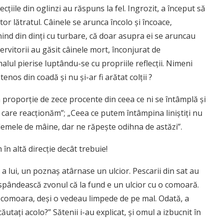
eflecţiile din oglinzi au răspuns la fel. Ingrozit, a început să
tor lătratul. Câinele se arunca încolo şi încoace,
nind din dinţi cu turbare, că doar asupra ei se aruncau
ervitorii au găsit câinele mort, înconjurat de
alul pierise luptându-se cu propriile reflecţii. Nimeni
enos din coadă şi nu şi-ar fi arătat colţii ?
n proporţie de zece procente din ceea ce ni se întâmplă şi
 care reacţionăm”; „Ceea ce putem întâmpina liniştiţi nu
lemele de mâine, dar ne răpeşte odihna de astăzi”.
 în altă direcţie decât trebuie!
 lui, un poznaş atârnase un ulcior. Pescarii din sat au
ăspândească zvonul că la fund e un ulcior cu o comoară.
i comoara, deşi o vedeau limpede de pe mal. Odată, a
ăutaţi acolo?” Sătenii i-au explicat, şi omul a izbucnit în