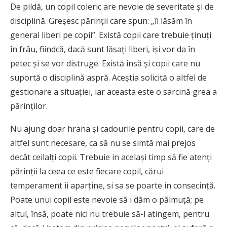
De pildă, un copil coleric are nevoie de severitate şi de
disciplină. Greşesc părinţii care spun: „îi lăsăm în
general liberi pe copii”. Există copii care trebuie ţinuţi
în frâu, fiindcă, dacă sunt lăsaţi liberi, işi vor da în
petec şi se vor distruge. Există însă şi copii care nu
suportă o disciplină aspră. Aceştia solicită o altfel de
gestionare a situaţiei, iar aceasta este o sarcină grea a
părinţilor.
Nu ajung doar hrana şi cadourile pentru copii, care de
altfel sunt necesare, ca să nu se simtă mai prejos
decât ceilalţi copii. Trebuie in acelaşi timp să fie atenţi
părinţii la ceea ce este fiecare copil, cărui
temperament ii aparţine, si sa se poarte in consecinţă.
Poate unui copil este nevoie să i dăm o pălmuţă; pe
altul, însă, poate nici nu trebuie să-l atingem, pentru