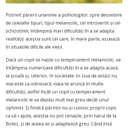
Potrivit părerii unanime a psihologilor; spre deosebire
de celelalte tipuri, tipul melancolic, cel introvertit şi cel
schizotimic întâmpină mari dificultăţi în a se adapta
realităţii; aceştia sunt cei care, în mare parte, eşuează
în situaţiile dificile ale vieţii.
Dacă un copil se naşte cu temperament melancolic, va
întâmpina numeroase dificultăţi în a se adapta acasă,
la şcoală şi, ulterior, în societate. In ziua de astăzi nu
mai este ca odinioară; viaţa te aruncă în multe
dificultăţi, astfel încât un copil cu temperament
melancolic le va depăşi mult mai greu decât unul
optimist. Şi fiindcă părinţii nu-şi cunosc proprii copii,
ca să-i ajute, aceştia nu pot renaşte, prin harul de la
Botez, şi de aceea se şi adaptează greu. Când însă