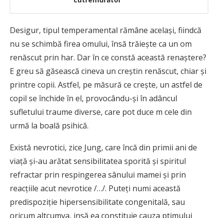
Desigur, tipul temperamental rămâne acelaşi, fiindcă
nu se schimbă firea omului, însă trăieşte ca un om
renăscut prin har. Dar în ce constă această renaştere?
E greu să găsească cineva un creştin renăscut, chiar şi
printre copii. Astfel, pe măsură ce creşte, un astfel de
copil se închide în el, provocându-şi în adâncul
sufletului traume diverse, care pot duce m cele din
urmă la boală psihică.
Există nevrotici, zice Jung, care încă din primii ani de
viaţă şi-au arătat sensibilitatea sporită şi spiritul
refractar prin respingerea sânului mamei şi prin
reacţiile acut nevrotice /…/. Puteţi numi această
predispoziţie hipersensibilitate congenitală, sau
oricum altcumva, insă ea constituie cauza ptimului