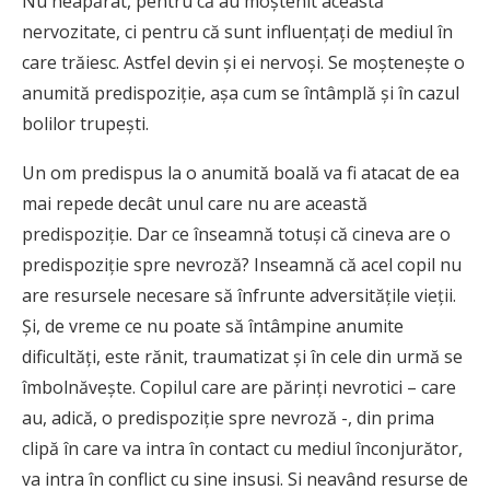
Nu neapărat, pentru că au moştenit această
nervozitate, ci pentru că sunt influenţaţi de mediul în
care trăiesc. Astfel devin şi ei nervoşi. Se moşteneşte o
anumită predispoziţie, aşa cum se întâmplă şi în cazul
bolilor trupeşti.
Un om predispus la o anumită boală va fi atacat de ea
mai repede decât unul care nu are această
predispoziţie. Dar ce înseamnă totuşi că cineva are o
predispoziţie spre nevroză? Inseamnă că acel copil nu
are resursele necesare să înfrunte adversităţile vieţii.
Şi, de vreme ce nu poate să întâmpine anumite
dificultăţi, este rănit, traumatizat şi în cele din urmă se
îmbolnăveşte. Copilul care are părinţi nevrotici – care
au, adică, o predispoziţie spre nevroză -, din prima
clipă în care va intra în contact cu mediul înconjurător,
va intra în conflict cu sine insusi. Si neavând resurse de