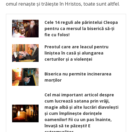
omul renaşte şi trăieşte în Hristos, toate sunt altfel.
Cele 14 reguli ale părintelui Cleopa
pentru ca mersul la biserică să-ți
fie cu folos!
Preotul care are leacul pentru
liniştea în casă şi alungarea
certurilor şi a violenţei
Biserica nu permite incinerarea
morţilor
Cel mai important articol despre
cum lucrează satana prin vrăji,
magie albă şi alte lucrări diavoleşti
şi cum împlineşte dorinţele
oamenilor! Fii cu un pas înainte,
învaţă să te păzeşti! E
cutremurător