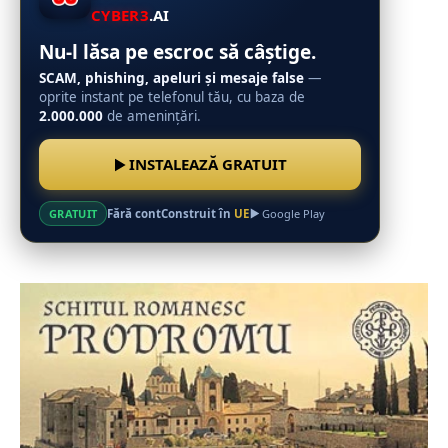
CYBER3
.AI
Nu-l lăsa pe escroc să câștige.
SCAM, phishing, apeluri și mesaje false
—
oprite instant pe telefonul tău, cu baza de
2.000.000
de amenințări.
INSTALEAZĂ GRATUIT
Fără cont
Construit în
UE
GRATUIT
Google Play