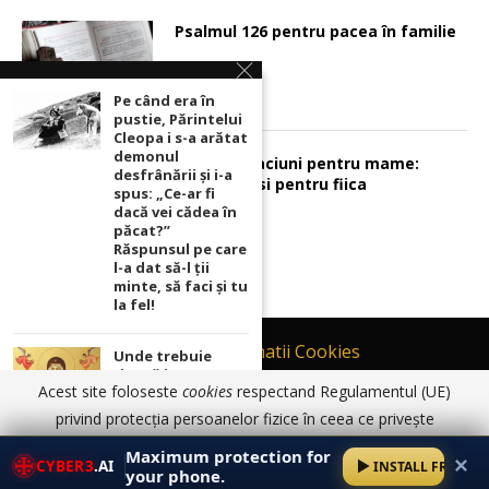
Psalmul 126 pentru pacea în familie
Pe când era în
pustie, Părintelui
Cleopa i s-a arătat
demonul
Sunt 2 rugaciuni pentru mame:
desfrânării şi i-a
pentru fiu si pentru fiica
spus: „Ce-ar fi
dacă vei cădea în
păcat?”
Răspunsul pe care
l-a dat să-l ții
minte, să faci și tu
la fel!
Contact
Informatii Cookies
Unde trebuie
ținută icoana cu
Politică de Confidențialitate
Acest site foloseste
cookies
respectand Regulamentul (UE)
Maica Domnului
TERMENI SI CONDITII DE UTILIZARE
pentru ca
privind protecția persoanelor fizice în ceea ce privește
rugăciunile
prelucrarea datelor cu caracter personal și privind libera
© 2017 - 2026 Ortodoxia |
Termeni și condiții de utilizare
|
Informatii
noastre să prindă
Maximum protection for
✕
Cookies
|
Politică de Confidențialitate
CYBER3
.AI
INSTALL FREE
putere
circulație a acestor date.
Am înțeles
Detalii aici
your phone.