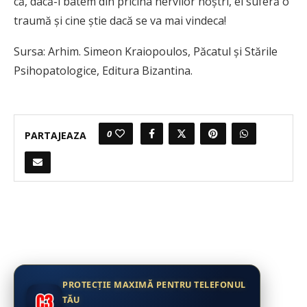
că, dacă-l batem din pricina nervilor noştri, el suferă o
traumă şi cine ştie dacă se va mai vindeca!
Sursa:
Arhim. Simeon Kraiopoulos, Păcatul
ș
i Stările
Psihopatologice, Editura Bizantina.
0
PARTAJEAZA
PROTECȚIE MAXIMĂ PENTRU TELEFONUL
TĂU