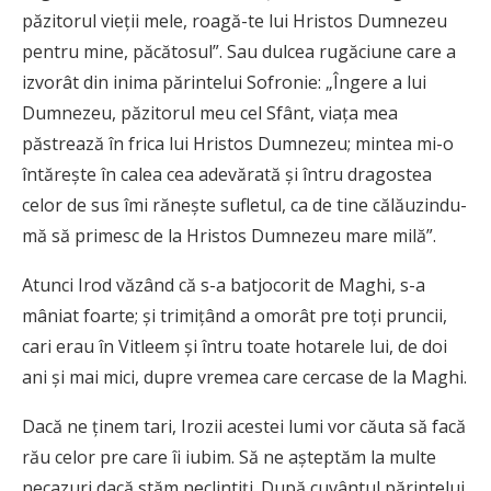
păzitorul vieții mele, roagă-te lui Hristos Dumnezeu
pentru mine, păcătosul”. Sau dulcea rugăciune care a
izvorât din inima părintelui Sofronie: „Îngere a lui
Dumnezeu, păzitorul meu cel Sfânt, viața mea
păstrează în frica lui Hristos Dumnezeu; mintea mi-o
întărește în calea cea adevărată și întru dragostea
celor de sus îmi rănește sufletul, ca de tine călăuzindu-
mă să primesc de la Hristos Dumnezeu mare milă”.
Atunci Irod văzând că s-a batjocorit de Maghi, s-a
mâniat foarte; și trimiţând a omorât pre toţi pruncii,
cari erau în Vitleem şi întru toate hotarele lui, de doi
ani şi mai mici, dupre vremea care cercase de la Maghi.
Dacă ne ținem tari, Irozii acestei lumi vor căuta să facă
rău celor pre care îi iubim. Să ne așteptăm la multe
necazuri dacă stăm neclintiți. După cuvântul părintelui