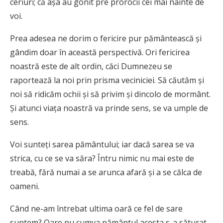
ceriuri; că aşa au gonit pre prorocii cei mai nainte de
voi.
Prea adesea ne dorim o fericire pur pământească și
gândim doar în această perspectivă. Ori fericirea
noastră este de alt ordin, căci Dumnezeu se
raportează la noi prin prisma veciniciei. Să căutăm și
noi să ridicăm ochii și să privim și dincolo de mormânt.
Și atunci viața noastră va prinde sens, se va umple de
sens.
Voi sunteţi sarea pământului; iar dacă sarea se va
strica, cu ce se va săra? Întru nimic nu mai este de
treabă, fără numai a se arunca afară şi a se călca de
oameni.
Când ne-am întrebat ultima oară ce fel de sare
suntem? Oare nu cumva pământul acesta s-a săturat