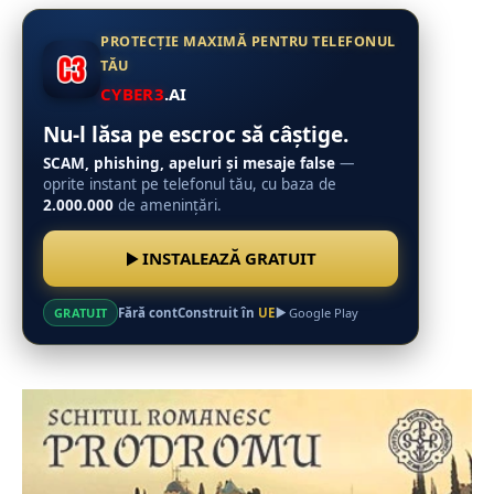
PROTECȚIE MAXIMĂ PENTRU TELEFONUL
TĂU
CYBER3
.AI
Nu-l lăsa pe escroc să câștige.
SCAM, phishing, apeluri și mesaje false
—
oprite instant pe telefonul tău, cu baza de
2.000.000
de amenințări.
INSTALEAZĂ GRATUIT
Fără cont
Construit în
UE
GRATUIT
Google Play