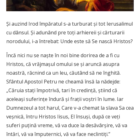
Şi auzind Irod împăratul s-a turburat şi tot Ierusalimul
cu dânsul. Şi adunând pre toţi arhiereii şi cărturarii
norodului, i-a întrebat: Unde este să Se nască Hristos?
Încă nici nu se naște în noi bine dorirea de a fi cu
Hristos, că vrăjmașul omului se și aruncă asupra
noastră, răcnind ca un leu, căutând să ne înghită.
Sfântul Apostol Petru ne cheamă însă la nădejde:
„Căruia staţi împotrivă, tari în credinţă, ştiind că
aceleaşi suferinţe îndură şi fraţii voştri în lume. Iar
Dumnezeul a tot harul, Care v-a chemat la slava Sa cea
veşnică, întru Hristos Iisus, El însuşi, după ce veţi
suferi puţină vreme, vă va duce la desăvârşire, vă va
întări, vă va împuternici, vă va face neclintiţi.”