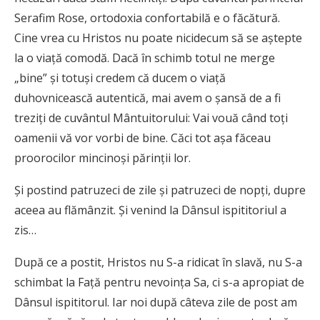
Serafim Rose, ortodoxia confortabilă e o făcătură.
Cine vrea cu Hristos nu poate nicidecum să se aștepte
la o viață comodă. Dacă în schimb totul ne merge
„bine” și totuși credem că ducem o viață
duhovnicească autentică, mai avem o șansă de a fi
treziți de cuvântul Mântuitorului: Vai vouă când toţi
oamenii vă vor vorbi de bine. Căci tot aşa făceau
proorocilor mincinoşi părinţii lor.
Şi postind patruzeci de zile şi patruzeci de nopţi, dupre
aceea au flămânzit. Şi venind la Dânsul ispititoriul a
zis…
După ce a postit, Hristos nu S-a ridicat în slavă, nu S-a
schimbat la Față pentru nevoința Sa, ci s-a apropiat de
Dânsul ispititorul. Iar noi după câteva zile de post am