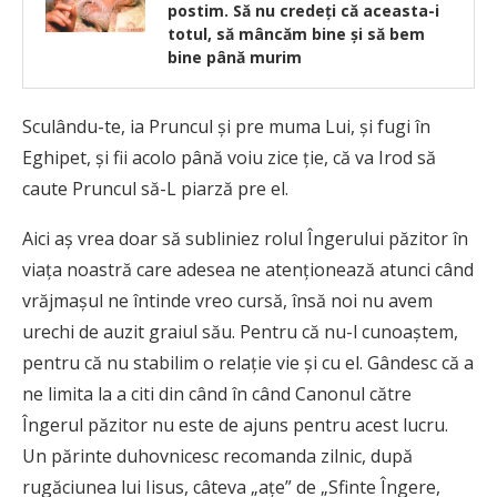
postim. Să nu credeţi că aceasta-i
totul, să mâncăm bine şi să bem
bine până murim
Sculându-te, ia Pruncul şi pre muma Lui, şi fugi în
Eghipet, şi fii acolo până voiu zice ție, că va Irod să
caute Pruncul să-L piarză pre el.
Aici aș vrea doar să subliniez rolul Îngerului păzitor în
viața noastră care adesea ne atenționează atunci când
vrăjmașul ne întinde vreo cursă, însă noi nu avem
urechi de auzit graiul său. Pentru că nu-l cunoaștem,
pentru că nu stabilim o relație vie și cu el. Gândesc că a
ne limita la a citi din când în când Canonul către
Îngerul păzitor nu este de ajuns pentru acest lucru.
Un părinte duhovnicesc recomanda zilnic, după
rugăciunea lui Iisus, câteva „ațe” de „Sfinte Îngere,