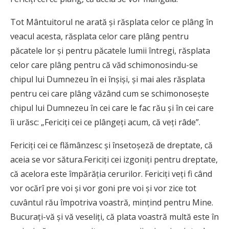
Tot Mântuitorul ne arată și răsplata celor ce plâng în
veacul acesta, răsplata celor care plâng pentru
păcatele lor și pentru păcatele lumii întregi, răsplata
celor care plâng pentru că văd schimonosindu-se
chipul lui Dumnezeu în ei înșiși, și mai ales răsplata
pentru cei care plâng văzând cum se schimonosește
chipul lui Dumnezeu în cei care le fac rău și în cei care
îi urăsc: „Fericiţi cei ce plângeţi acum, că veţi râde”.
Fericiţi cei ce flămânzesc şi însetoșeză de dreptate, că
aceia se vor sătura.Fericiţi cei izgoniţi pentru dreptate,
că acelora este împărăţia cerurilor. Fericiţi veţi fi când
vor ocărî pre voi şi vor goni pre voi şi vor zice tot
cuvântul rău împotriva voastră, minţind pentru Mine.
Bucuraţi-vă şi vă veseliţi, că plata voastră multă este în