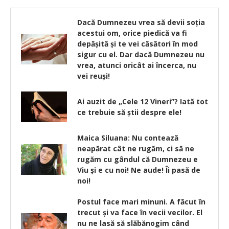
Dacă Dumnezeu vrea să devii soţia
acestui om, orice piedică va fi
depăşită şi te vei căsători în mod
sigur cu el. Dar dacă Dumnezeu nu
vrea, atunci oricât ai încerca, nu
vei reuşi!
Ai auzit de „Cele 12 Vineri”? Iată tot
ce trebuie să știi despre ele!
Maica Siluana: Nu contează
neapărat cât ne rugăm, ci să ne
rugăm cu gândul că Dumnezeu e
Viu și e cu noi! Ne aude! Îi pasă de
noi!
Postul face mari minuni. A făcut în
trecut şi va face în vecii vecilor. El
nu ne lasă să slăbănogim când