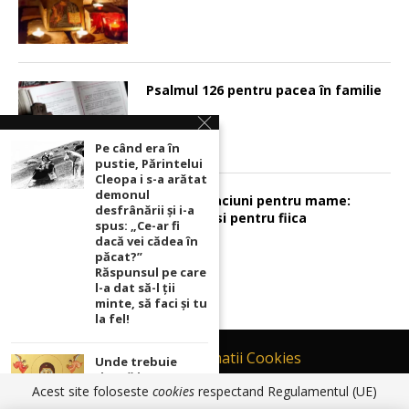
Psalmul 126 pentru pacea în familie
Pe când era în
pustie, Părintelui
Cleopa i s-a arătat
demonul
Sunt 2 rugaciuni pentru mame:
desfrânării şi i-a
pentru fiu si pentru fiica
spus: „Ce-ar fi
dacă vei cădea în
păcat?”
Răspunsul pe care
l-a dat să-l ții
minte, să faci și tu
la fel!
Contact
Informatii Cookies
Unde trebuie
ținută icoana cu
Politică de Confidențialitate
Acest site foloseste
cookies
respectand Regulamentul (UE)
Maica Domnului
TERMENI SI CONDITII DE UTILIZARE
pentru ca