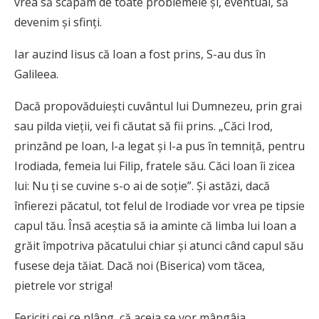
vrea să scăpăm de toate problemele și, eventual, să
devenim și sfinți.
Iar auzind Iisus că Ioan a fost prins, S-au dus în
Galileea.
Dacă propovăduiești cuvântul lui Dumnezeu, prin grai
sau pilda vieții, vei fi căutat să fii prins. „Căci Irod,
prinzând pe Ioan, l-a legat şi l-a pus în temniţă, pentru
Irodiada, femeia lui Filip, fratele său. Căci Ioan îi zicea
lui: Nu ţi se cuvine s-o ai de soţie”. Și astăzi, dacă
înfierezi păcatul, tot felul de Irodiade vor vrea pe tipsie
capul tău. Însă aceștia să ia aminte că limba lui Ioan a
grăit împotriva păcatului chiar și atunci când capul său
fusese deja tăiat. Dacă noi (Biserica) vom tăcea,
pietrele vor striga!
Fericiţi cei ce plâng, că aceia se vor mângâia.