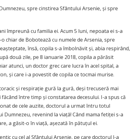
Dumnezeu, spre cinstirea Sfântului Arsenie, și spre
ni împreună cu familia ei. Acum 5 luni, nepoata ei s-a
at-o chiar de Bobotează cu numele de Arsenia, spre
eașteptate, însă, copila s-a îmbolnăvit și, abia respirând,
upă două zile, pe 8 ianuarie 2018, copila a părăsit
ar atunci, un doctor grec care lucra în acel spital, a
on, și care i-a povestit de copila ce tocmai murise.
oracic și respirație gură la gură, deși trecuseră mai
i făcând între timp și constatarea decesului. I-a spus că
sionat de cele auzite, doctorul a urmat întru totul
lui Dumnezeu, revenind la viață! Când mama fetiței s-a
e, a găsit-o în viață, așezată în pătuțul ei.
entic cu cel al Sfântului Arsenie, pe care doctorul l-a