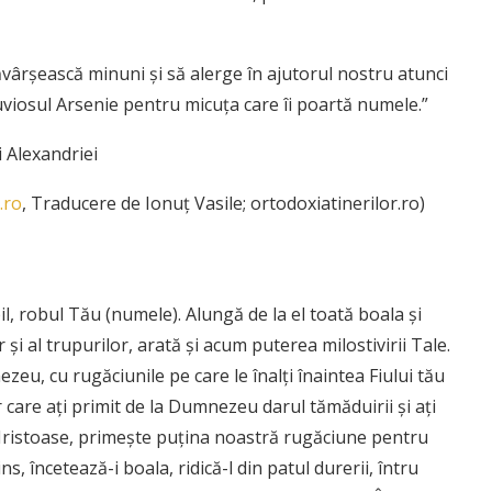
ăvârșească minuni și să alerge în ajutorul nostru atunci
uviosul Arsenie pentru micuța care îi poartă numele.”
i Alexandriei
.ro
, Traducere de Ionuţ Vasile; ortodoxiatinerilor.ro)
, robul Tău (numele). Alungă de la el toată boala şi
 şi al trupurilor, arată şi acum puterea milostivirii Tale.
u, cu rugăciunile pe care le înalţi înaintea Fiului tău
r care aţi primit de la Dumnezeu darul tămăduirii şi aţi
Hristoase, primeşte puţina noastră rugăciune pentru
ns, încetează-i boala, ridică-l din patul durerii, întru