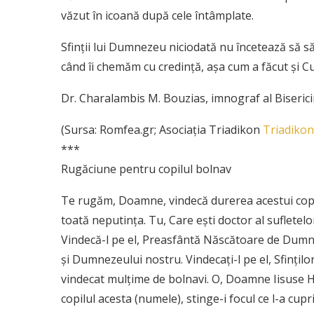
văzut în icoană după cele întâmplate.
Sfinții lui Dumnezeu niciodată nu încetează să s
când îi chemăm cu credință, așa cum a făcut și C
Dr. Charalambis M. Bouzias, imnograf al Biserici
(Sursa: Romfea.gr; Asociația Triadikon
Triadikon
***
Rugăciune pentru copilul bolnav
Te rugăm, Doamne, vindecă durerea acestui copil
toată neputinţa. Tu, Care eşti doctor al sufletelor
Vindecă-l pe el, Preasfântă Născătoare de Dumneze
şi Dumnezeului nostru. Vindecaţi-l pe el, Sfinţilo
vindecat mulţime de bolnavi. O, Doamne Iisuse 
copilul acesta (numele), stinge-i focul ce l-a cupri