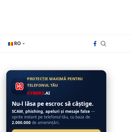
RO
PROTECȚIE MAXIMĂ PENTRU
TELEFONUL TĂU
CYBER3
.AI
Nu-l lăsa pe escroc să câștige.
SCAM, phishing, apeluri și mesaje false
—
oprite instant pe telefonul tău, cu baza de
2.000.000
de amenințări.