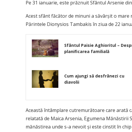
Pe 31 ianuarie, este prăznuit Sfântul Arsenie din
Acest sfânt făcător de minuni a săvârșit o mare
Părintele Dionysios Tambakis în ziua de 22 ianu
Sfântul Paisie Aghioritul – Desp
planificarea familială
Cum ajungi să desfrânezi cu
diavolii
Această întâmplare cutremurătoare care arată că
relatată de Maica Arsenia, Egumena Mănăstirii Sc
mănăstirea unde s-a nevoit și este cinstit în chi