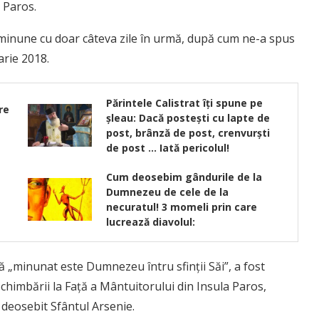
 Paros.
 minune cu doar câteva zile în urmă, după cum ne-a spus
arie 2018.
Părintele Calistrat îţi spune pe
re
şleau: Dacă posteşti cu lapte de
post, brânză de post, crenvurşti
de post … Iată pericolul!
Cum deosebim gândurile de la
Dumnezeu de cele de la
necuratul! 3 momeli prin care
lucrează diavolul:
 „minunat este Dumnezeu întru sfinții Săi”, a fost
himbării la Față a Mântuitorului din Insula Paros,
p deosebit Sfântul Arsenie.