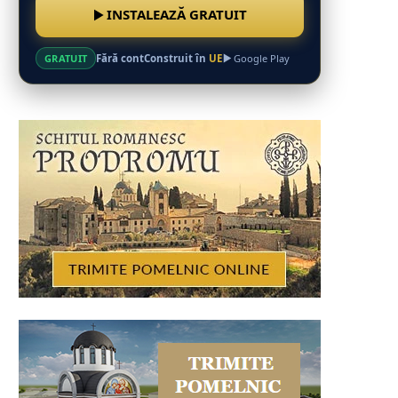
INSTALEAZĂ GRATUIT
Fără cont
Construit în
UE
GRATUIT
Google Play