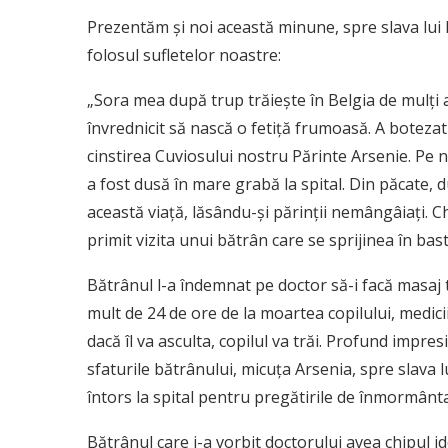
Prezentăm și noi această minune, spre slava lui 
folosul sufletelor noastre:
„Sora mea după trup trăiește în Belgia de mulți a
învrednicit să nască o fetiță frumoasă. A botez
cinstirea Cuviosului nostru Părinte Arsenie. Pe n
a fost dusă în mare grabă la spital. Din păcate, d
această viață, lăsându-și părinții nemângâiați. Chi
primit vizita unui bătrân care se sprijinea în bast
Bătrânul l-a îndemnat pe doctor să-i facă masaj t
mult de 24 de ore de la moartea copilului, medici
dacă îl va asculta, copilul va trăi. Profund impre
sfaturile bătrânului, micuța Arsenia, spre slava 
întors la spital pentru pregătirile de înmormântar
Bătrânul care i-a vorbit doctorului avea chipul id