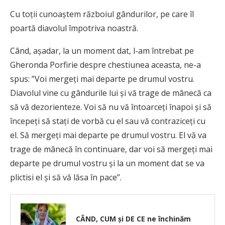
Cu toții cunoaștem războiul gândurilor, pe care îl
poartă diavolul împotriva noastră.
Când, așadar, la un moment dat, l-am întrebat pe
Gheronda Porfirie despre chestiunea aceasta, ne-a
spus: ”Voi mergeți mai departe pe drumul vostru.
Diavolul vine cu gândurile lui și vă trage de mânecă ca
să vă dezorienteze. Voi să nu vă întoarceți înapoi și să
începeți să stați de vorbă cu el sau vă contraziceți cu
el. Să mergeți mai departe pe drumul vostru. El vă va
trage de mânecă în continuare, dar voi să mergeți mai
departe pe drumul vostru și la un moment dat se va
plictisi el și să vă lăsa în pace”.
CÂND, CUM și DE CE ne închinăm