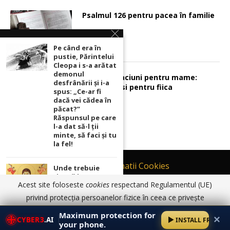
Psalmul 126 pentru pacea în familie
Pe când era în
pustie, Părintelui
Cleopa i s-a arătat
demonul
Sunt 2 rugaciuni pentru mame:
desfrânării şi i-a
pentru fiu si pentru fiica
spus: „Ce-ar fi
dacă vei cădea în
păcat?”
Răspunsul pe care
l-a dat să-l ții
minte, să faci și tu
la fel!
Contact
Informatii Cookies
Unde trebuie
ținută icoana cu
Politică de Confidențialitate
Acest site foloseste
cookies
respectand Regulamentul (UE)
Maica Domnului
TERMENI SI CONDITII DE UTILIZARE
pentru ca
privind protecția persoanelor fizice în ceea ce privește
rugăciunile
prelucrarea datelor cu caracter personal și privind libera
© 2017 - 2026 Ortodoxia |
Termeni și condiții de utilizare
|
Informatii
noastre să prindă
Maximum protection for
✕
Cookies
|
Politică de Confidențialitate
CYBER3
.AI
INSTALL FREE
putere
circulație a acestor date.
Am înțeles
Detalii aici
your phone.