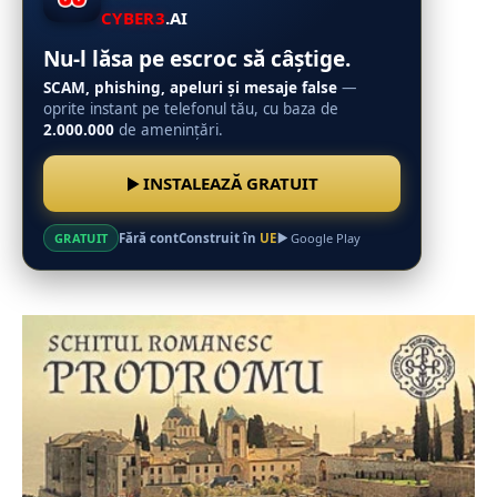
CYBER3
.AI
Nu-l lăsa pe escroc să câștige.
SCAM, phishing, apeluri și mesaje false
—
oprite instant pe telefonul tău, cu baza de
2.000.000
de amenințări.
INSTALEAZĂ GRATUIT
Fără cont
Construit în
UE
GRATUIT
Google Play