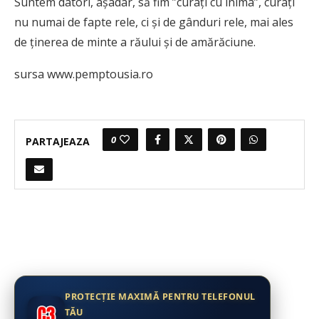
Suntem datori, așadar, să fim ”curați cu inima”, curați
nu numai de fapte rele, ci și de gânduri rele, mai ales
de ținerea de minte a răului și de amărăciune.
sursa www.pemptousia.ro
0
PARTAJEAZA
PROTECȚIE MAXIMĂ PENTRU TELEFONUL
TĂU