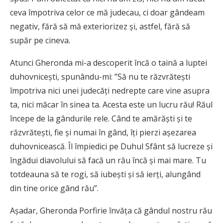
ceva împotriva celor ce mă judecau, ci doar gândeam
negativ, fără să mă exteriorizez și, astfel, fără să
supăr pe cineva.
Atunci Gheronda mi-a descoperit încă o taină a luptei
duhovnicești, spunându-mi: ”Să nu te răzvrătești
împotriva nici unei judecăți nedrepte care vine asupra
ta, nici măcar în sinea ta. Acesta este un lucru rău! Răul
începe de la gândurile rele. Când te amărăști și te
răzvrătești, fie și numai în gând, îți pierzi așezarea
duhovnicească. Îl împiedici pe Duhul Sfânt să lucreze și
îngădui diavolului să facă un rău încă și mai mare. Tu
totdeauna să te rogi, să iubești și să ierți, alungând
din tine orice gând rău”.
Așadar, Gheronda Porfirie învăța că gândul nostru rău