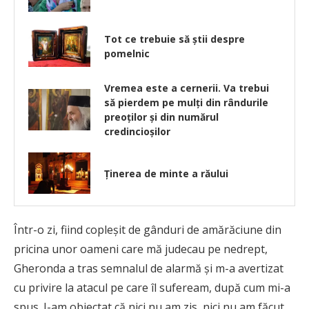
Tot ce trebuie să știi despre
pomelnic
Vremea este a cernerii. Va trebui
să pierdem pe mulți din rândurile
preoților și din numărul
credincioșilor
Ținerea de minte a răului
Într-o zi, fiind copleșit de gânduri de amărăciune din
pricina unor oameni care mă judecau pe nedrept,
Gheronda a tras semnalul de alarmă și m-a avertizat
cu privire la atacul pe care îl sufeream, după cum mi-a
spus. I-am obiectat că nici nu am zis, nici nu am făcut