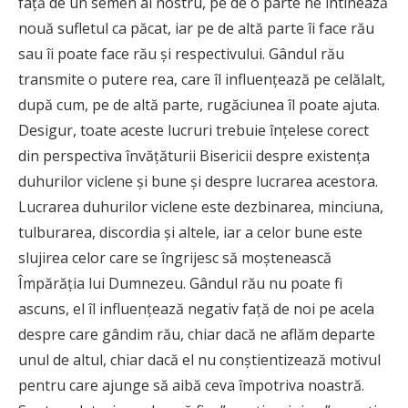
față de un semen al nostru, pe de o parte ne întinează
nouă sufletul ca păcat, iar pe de altă parte îi face rău
sau îi poate face rău și respectivului. Gândul rău
transmite o putere rea, care îl influențează pe celălalt,
după cum, pe de altă parte, rugăciunea îl poate ajuta.
Desigur, toate aceste lucruri trebuie înțelese corect
din perspectiva învățăturii Bisericii despre existența
duhurilor viclene și bune și despre lucrarea acestora.
Lucrarea duhurilor viclene este dezbinarea, minciuna,
tulburarea, discordia și altele, iar a celor bune este
slujirea celor care se îngrijesc să moștenească
Împărăția lui Dumnezeu. Gândul rău nu poate fi
ascuns, el îl influențează negativ față de noi pe acela
despre care gândim rău, chiar dacă ne aflăm departe
unul de altul, chiar dacă el nu conștientizează motivul
pentru care ajunge să aibă ceva împotriva noastră.