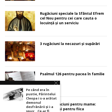
Rugăciuni speciale la Sfântul Efrem
cel Nou pentru cei care cauta o
locuinţă şi un serviciu
3 rugăciuni la necazuri și supărări
Psalmul 126 pentru pacea în familie
Pe când era în
pustie, Părintelui
Cleopa i s-a arătat
demonul
Sunt 2 rugaciuni pentru mame:
desfrânării şi i-a
pentru fiu si pentru fiica
spus: „Ce-ar fi