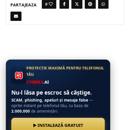
0
PARTAJEAZA
PROTECȚIE MAXIMĂ PENTRU TELEFONUL
TĂU
CYBER3
.AI
Nu-l lăsa pe escroc să câștige.
SCAM, phishing, apeluri și mesaje false
—
oprite instant pe telefonul tău, cu baza de
2.000.000
de amenințări.
INSTALEAZĂ GRATUIT