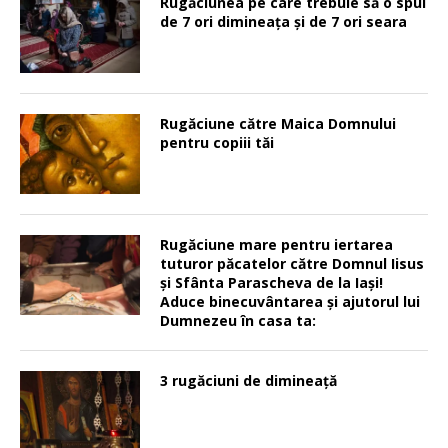
Rugăciunea pe care trebuie să o spui
de 7 ori dimineața și de 7 ori seara
Rugăciune către Maica Domnului
pentru copiii tăi
Rugăciune mare pentru iertarea
tuturor păcatelor către Domnul Iisus
şi Sfânta Parascheva de la Iaşi!
Aduce binecuvântarea şi ajutorul lui
Dumnezeu în casa ta:
3 rugăciuni de dimineață