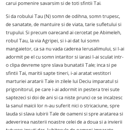
carui pomenire savarsim si de toti sfintii Tai.
Si da robului Tau (N) somn de odihna, somn trupesc,
de sanatate, de mantuire si de viata, tarie sufletului si
trupului. Si precum oarecand ai cercetat pe Abimeleh,
robul Tau, la via Agripei, si i-ai dat lui somn
mangaietor, ca sa nu vada caderea Ierusalimului, si l-ai
adormit pe el cu somn intaritor si iarasi l-ai sculat intr-
o clipa devreme spre slava bunatatii Tale; inca si pe
sfintii Tai, maritii sapte tineri, i-ai aratat vestitori
marturiei aratarii Tale in zilele lui Deciu imparatul si
prigonitorul, pe care i-ai adormit in pestera trei sute
saptezeci si doi de ani si ca niste prunci ce se incalzesc
la sanul maicii lor n-au suferit nici o stricaciune, spre
lauda si slava iubirii Tale de oameni si spre aratarea si
adeverirea nasterii noastre celei de a doua si a invierii