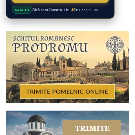
Fără cont
Construit în
UE
GRATUIT
Google Play