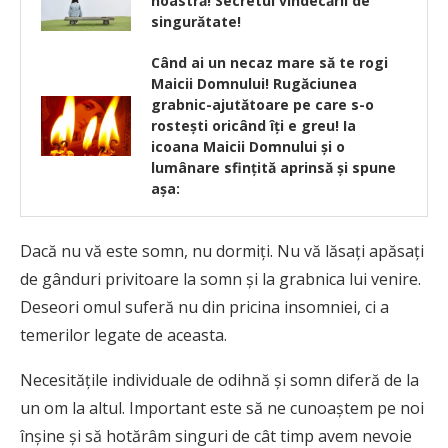
noastră! Secretul vindecării de
singurătate!
Când ai un necaz mare să te rogi
Maicii Domnului! Rugăciunea
grabnic-ajutătoare pe care s-o
rostești oricând îți e greu! Ia
icoana Maicii Domnului și o
lumânare sfințită aprinsă și spune
așa:
Dacă nu vă este somn, nu dormiți. Nu vă lăsați apăsați
de gânduri privitoare la somn și la grabnica lui venire.
Deseori omul suferă nu din pricina insomniei, ci a
temerilor legate de aceasta.
Necesitățile individuale de odihnă și somn diferă de la
un om la altul. Important este să ne cunoaștem pe noi
înșine și să hotărâm singuri de cât timp avem nevoie