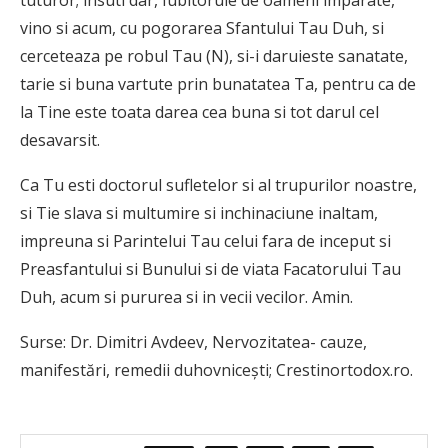
tuturor; insuti dar, Iubitorule de oameni imparate,
vino si acum, cu pogorarea Sfantului Tau Duh, si
cerce­teaza pe robul Tau (N), si-i daruieste sanatate,
tarie si buna vartute prin bunatatea Ta, pentru ca de
la Tine este toata darea cea buna si tot darul cel
desavarsit.
Ca Tu esti doctorul sufletelor si al trupurilor noas­tre,
si Tie slava si multumire si inchinaciune inaltam,
impreuna si Parintelui Tau celui fara de inceput si
Preasfantului si Bunului si de viata Facatorului Tau
Duh, acum si pururea si in vecii vecilor. Amin.
Surse: Dr. Dimitri Avdeev, Nervozitatea- cauze,
manifestări, remedii duhovnicești; Crestinortodox.ro.