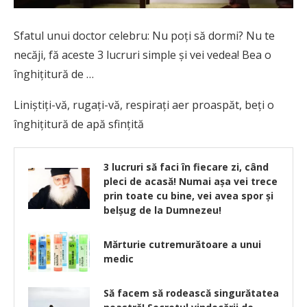
Sfatul unui doctor celebru: Nu poţi să dormi? Nu te
necăji, fă aceste 3 lucruri simple şi vei vedea! Bea o
înghiţitură de …
Liniștiți-vă, rugați-vă, respirați aer proaspăt, beți o
înghițitură de apă sfințită
3 lucruri să faci în fiecare zi, când
pleci de acasă! Numai aşa vei trece
prin toate cu bine, vei avea spor şi
belşug de la Dumnezeu!
Mărturie cutremurătoare a unui
medic
Să facem să rodească singurătatea