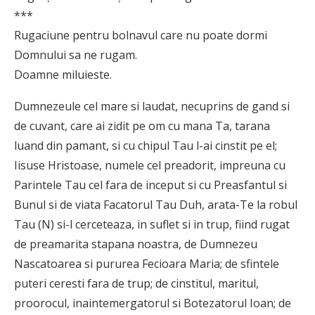
***
Rugaciune pentru bolnavul care nu poate dormi
Domnului sa ne rugam.
Doamne miluieste.
Dumnezeule cel mare si laudat, necuprins de gand si
de cuvant, care ai zidit pe om cu mana Ta, tarana
luand din pamant, si cu chipul Tau l-ai cinstit pe el;
Iisuse Hristoase, numele cel preadorit, impreuna cu
Parintele Tau cel fara de inceput si cu Preasfantul si
Bunul si de viata Faca­torul Tau Duh, arata-Te la robul
Tau (N) si-l cerce­teaza, in suflet si in trup, fiind rugat
de preamarita stapana noastra, de Dumnezeu
Nascatoarea si pururea Fecioara Maria; de sfintele
puteri ceresti fara de trup; de cinstitul, maritul,
proorocul, inaintemergatorul si Botezatorul Ioan; de