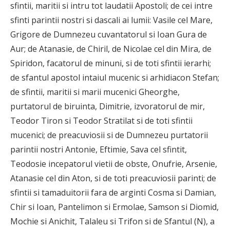
sfintii, maritii si intru tot laudatii Apostoli; de cei intre
sfinti parintii nostri si dascali ai lumii: Vasile cel Mare,
Grigore de Dumnezeu cuvantatorul si Ioan Gura de
Aur; de Atanasie, de Chiril, de Nicolae cel din Mira, de
Spiridon, facatorul de minuni, si de toti sfintii ierarhi;
de sfantul apostol intaiul mucenic si arhidiacon Stefan;
de sfintii, maritii si marii mucenici Gheorghe,
purtatorul de biruinta, Dimitrie, izvoratorul de mir,
Teodor Tiron si Teodor Stratilat si de toti sfintii
mucenici; de preacuviosii si de Dumnezeu purtatorii
parintii nostri Antonie, Eftimie, Sava cel sfintit,
Teodosie incepatorul vietii de obste, Onufrie, Arsenie,
Atanasie cel din Aton, si de toti preacuviosii parinti; de
sfintii si tamaduitorii fara de arginti Cosma si Damian,
Chir si Ioan, Pantelimon si Ermolae, Samson si Diomid,
Mochie si Anichit, Talaleu si Trifon si de Sfantul (N), a