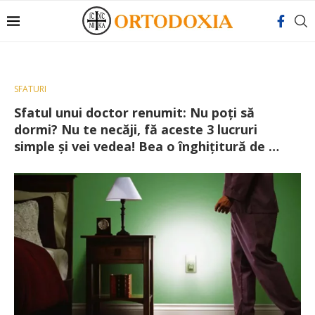
SFATURI
Sfatul unui doctor renumit: Nu poţi să
dormi? Nu te necăji, fă aceste 3 lucruri
simple şi vei vedea! Bea o înghiţitură de …