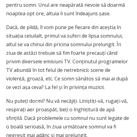
pentru somn. Unul are neapărată nevoie să doarmă
noaptea opt ore, altuia îi sunt îndeajuns șase.
Dacă, de pildă, îl vom pune pe fiecare din aceștia în
situația celuilalt, primul va suferi de lipsa somnului,
altul se va chinui din pricina somnului prelungit. În
ziua de astăzi trebuie să fim foarte precauți când
privim diversele emisiuni TV. Conținutul programelor
TV abundă în tot felul de netrebnicii: scene de
violență, groază, etc. Ce somn sănătos să mai ai după
ce vezi așa ceva? La fel și în privința muzicii.
Nu puteți dormi? Nu vă necăjiți. Liniștiți-vă, rugați-vă,
respirați aer proaspăt, beți o înghițitură de apă
sfințită. Dacă problemele cu somnul nu sunt legate de
o boală serioasă, în ziua următoare somnul va fi
negreșit mai adânc și mai prelungit.