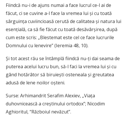
Fiindcă nu-i de ajuns numai a face lucrul ce-l ai de
făcut, ci se cuvine a-l face la vremea lui şi cu toată
sârguinţa cuviincioasă cerută de calitatea și natura lui
esenţială, ca să fie făcut cu toată desăvârşirea, după
cum este scris: „Blestemat este cel ce face lucrurile
Domnului cu lenevire” (Ieremia 48, 10).
Şi tot acest rău se întâmplă fiindcă nu-ţi dai seama de
puterea acelui lucru bun, să-l faci la vremea lui şi cu
gând hotărâtor să biruieşti osteneala şi greutatea
adusă de lene noilor oşteni.
Surse: Arhimandrit Serafim Alexiev, „Viaţa
duhovnicească a creştinului ortodox”; Nicodim
Aghioritul, “Războiul nevăzut”.