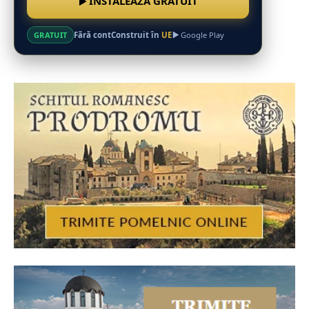
INSTALEAZĂ GRATUIT
Fără cont
Construit în
UE
GRATUIT
Google Play