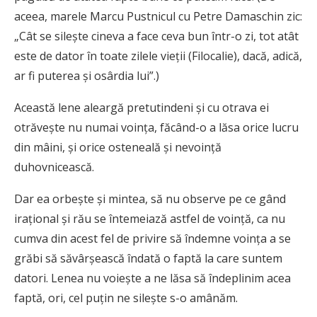
aceea, marele Marcu Pustnicul cu Petre Damaschin zic:
„Cât se sileşte cineva a face ceva bun într-o zi, tot atât
este de dator în toate zilele vieții (Filocalie), dacă, adică,
ar fi puterea şi osârdia lui”.)
Această lene aleargă pretutindeni şi cu otrava ei
otrăveşte nu numai voinţa, făcând-o a lăsa orice lucru
din mâini, şi orice osteneală și nevoință
duhovnicească.
Dar ea orbeşte şi mintea, să nu observe pe ce gând
iraţional şi rău se întemeiază astfel de voinţă, ca nu
cumva din acest fel de privire să îndemne voinţa a se
grăbi să săvârşească îndată o faptă la care suntem
datori. Lenea nu voieşte a ne lăsa să îndeplinim acea
faptă, ori, cel puţin ne sileşte s-o amânăm.