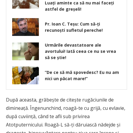
Luați aminte ca să nu mai faceți
astfel de greșeli!
Pr. Ioan C. Teşu: Cum să-ți
recunoști sufletul pereche!
Urmările devastatoare ale
avortului! Iată ceea ce nu se vrea
să se știe!
”De ce să mă spovedesc? Eu nu am
nici un păcat mare!”
După aceasta, grăbește de citește rugăciunile de
dimineață. Îngenunchind, roagă-te cu grijă, cu evlavie,
după cuviință, când te afli sub privirea
Atotputernicului. Roagă-L să-ți dăruiască nădejde și