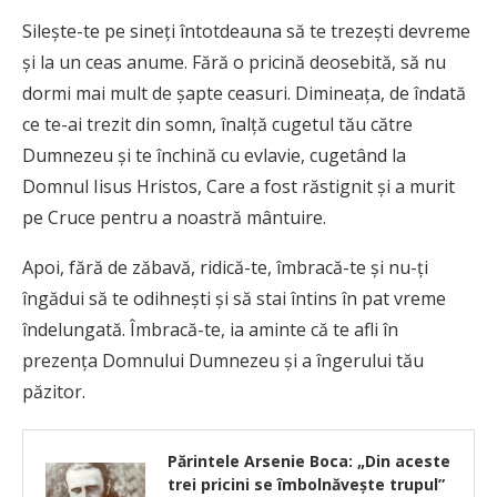
Silește-te pe sineți întotdeauna să te trezești devreme
și la un ceas anume. Fără o pricină deosebită, să nu
dormi mai mult de șapte ceasuri. Dimineața, de îndată
ce te-ai trezit din somn, înalță cugetul tău către
Dumnezeu și te închină cu evlavie, cugetând la
Domnul Iisus Hristos, Care a fost răstignit și a murit
pe Cruce pentru a noastră mântuire.
Apoi, fără de zăbavă, ridică-te, îmbracă-te și nu-ți
îngădui să te odihnești și să stai întins în pat vreme
îndelungată. Îmbracă-te, ia aminte că te afli în
prezența Domnului Dumnezeu și a îngerului tău
păzitor.
Părintele Arsenie Boca: „Din aceste
trei pricini se îmbolnăveşte trupul”