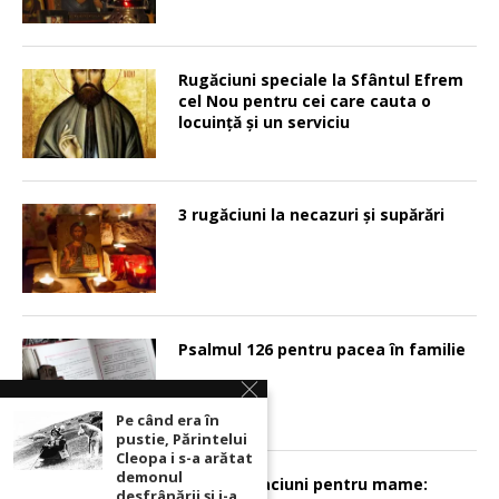
Rugăciuni speciale la Sfântul Efrem
cel Nou pentru cei care cauta o
locuinţă şi un serviciu
3 rugăciuni la necazuri și supărări
Psalmul 126 pentru pacea în familie
Pe când era în
pustie, Părintelui
Cleopa i s-a arătat
demonul
Sunt 2 rugaciuni pentru mame:
desfrânării şi i-a