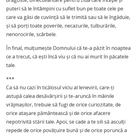
dragoste, binecuvântare pentru ziua care începe și
puteri să le întâmpini cu suflet bun pe toate cele pe
care va găsi de cuviință să le trimită sau să le îngăduie,
și să porți toate poverile, necazurile, tulburările,
nenorocirile, scârbele.
În final, mulțumește Domnului că te-a păzit în noaptea
ce a trecut, că ești încă viu și că nu ai murit în păcatele
tale.
***
Ca să nu cazi în ticălosul viciu al lenevirii, care-ţi
astupă calea desăvârşirii şi te-aruncă în mâinile
vrăjmaşilor, trebuie să fugi de orice curiozitate, de
orice ataşare pământească şi de orice afacere
nepotrivită stării tale. Apoi, se cade a te sili să asculţi
repede de orice povăţuire bună şi de orice poruncă a