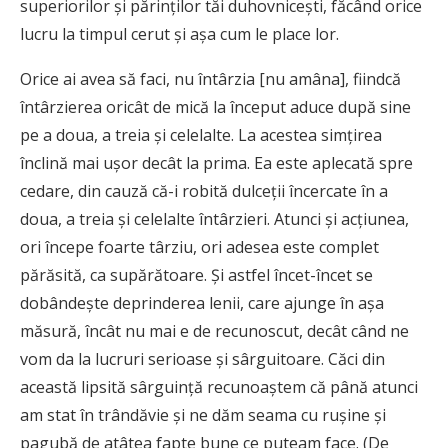
superiorilor şi părinţilor tăi duhovniceşti, făcând orice
lucru la timpul cerut şi aşa cum le place lor.
Orice ai avea să faci, nu întârzia [nu amâna], fiindcă
întârzierea oricât de mică la început aduce după sine
pe a doua, a treia şi celelalte. La acestea simţirea
înclină mai uşor decât la prima. Ea este aplecată spre
cedare, din cauză că-i robită dulceţii încercate în a
doua, a treia şi celelalte întârzieri. Atunci şi acţiunea,
ori începe foarte târziu, ori adesea este complet
părăsită, ca supărătoare. Şi astfel încet-încet se
dobândeşte deprinderea lenii, care ajunge în aşa
măsură, încât nu mai e de recunoscut, decât când ne
vom da la lucruri serioase şi sârguitoare. Căci din
această lipsită sârguinţă recunoaştem că până atunci
am stat în trândăvie şi ne dăm seama cu ruşine şi
pagubă de atâtea fapte bune ce puteam face. (De