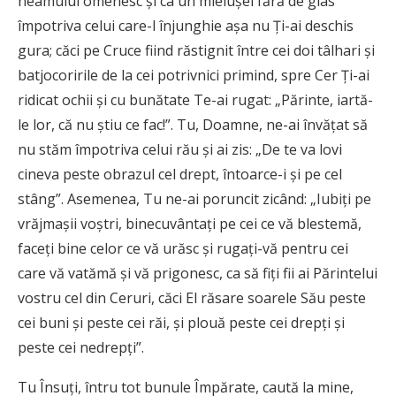
neamului omenesc și ca un mielușel fără de glas
împotriva celui care-l înjunghie așa nu Ți-ai des­chis
gura; căci pe Cruce fiind răs­tig­nit între cei doi tâlhari și
batjocoririle de la cei potrivnici primind, spre Cer Ți-ai
ridicat ochii și cu bunătate Te-ai rugat: „Pă­rinte, iartă-
le lor, că nu știu ce fac!”. Tu, Doamne, ne-ai învățat să
nu stăm împotriva celui rău și ai zis: „De te va lovi
cineva peste obra­zul cel drept, întoarce-i și pe cel
stâng”. Asemenea, Tu ne-ai poruncit zicând: „Iubiți pe
vrăj­mașii voștri, binecu­vântați pe cei ce vă blestemă,
faceți bine celor ce vă urăsc și rugați-vă pentru cei
care vă vatămă și vă prigonesc, ca să fiți fii ai Părintelui
vostru cel din Ceruri, căci El răsare soarele Său peste
cei buni și peste cei răi, și plouă peste cei drepți și
peste cei nedrepți”.
Tu Însuți, întru tot bunule Îm­pă­rate, caută la mine,