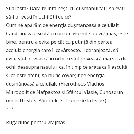
Știai asta? Dacă te întâlnești cu dușmanul tău, să eviți
să-l privești în ochi! Știi de ce?
Cum ne apărăm de energia duşmănoasă a celuilalt
Când cineva discută cu un om violent sau vrăjmaş, este
bine, pentru a evita pe cât cu putinţă din partea
aceluia energia care îl covârşeşte, îl de­ranjează, să
evite să-l privească în ochi, ci să-l privească mai sus de
ochi, deasupra nasului, ca, în timp ce arată că îl ascultă
şi că este atent, să nu fie covârşit de energia
duşmănoasă a celuilalt. (Hierotheos Vlachos,
Mitropolit de Nafpaktos și Sfântul Vlasie, Cunosc un
om în Hristos: Părintele Sofronie de la Essex)
***
Rugăciune pentru vrăjmași