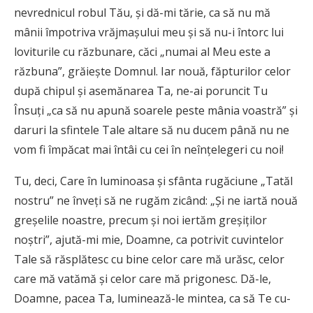
nevrednicul robul Tău, și dă-mi tărie, ca să nu mă
mânii împotriva vrăjmașului meu și să nu-i întorc lui
loviturile cu răzbunare, căci „numai al Meu este a
răzbuna”, gră­­iește Domnul. Iar nouă, făpturilor celor
după chipul și asemănarea Ta, ne-ai po­runcit Tu
Însuți „ca să nu apună soarele peste mânia voastră” și
daruri la sfintele Tale altare să nu ducem până nu ne
vom fi împăcat mai întâi cu cei în neînțelegeri cu noi!
Tu, deci, Care în luminoasa și sfânta rugăciune „Tatăl
nostru” ne înveți să ne rugăm zicând: „Și ne iartă nouă
gre­­șelile noastre, precum și noi ier­tăm greșiților
noștri”, ajută-mi mie, Doamne, ca potrivit cuvintelor
Tale să răsplă­tesc cu bine celor care mă urăsc, celor
care mă vatămă și celor care mă prigo­nesc. Dă-le,
Doamne, pacea Ta, luminează-le mintea, ca să Te cu­