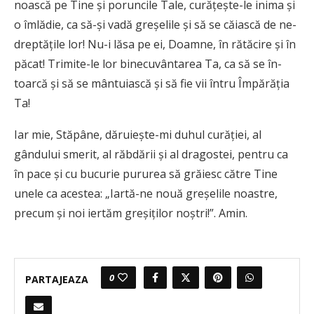
noas­­că pe Tine și poruncile Tale, cu­rățește-le inima și
o îmlădie, ca să-și vadă greșelile și să se căiască de ne­
dreptățile lor! Nu-i lăsa pe ei, Doam­ne, în rătăcire și în
păcat! Trimite-le lor binecuvântarea Ta, ca să se în­
toarcă și să se mântuiască și să fie vii întru Împărăția
Ta!
Iar mie, Stăpâne, dăruiește-mi duhul curăției, al
gândului smerit, al răbdării și al dragostei, pentru ca
în pace și cu bucurie pururea să gră­iesc către Tine
unele ca acestea: „Iartă-ne nouă greșe­lile noastre,
precum și noi iertăm gre­șiților noștri!”. Amin.
0
PARTAJEAZA