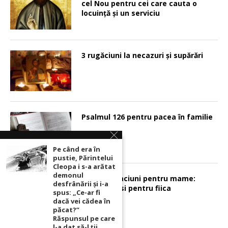
cel Nou pentru cei care cauta o
locuinţă şi un serviciu
3 rugăciuni la necazuri și supărări
Psalmul 126 pentru pacea în familie
Pe când era în
pustie, Părintelui
Cleopa i s-a arătat
demonul
Sunt 2 rugaciuni pentru mame:
desfrânării şi i-a
pentru fiu si pentru fiica
spus: „Ce-ar fi
dacă vei cădea în
păcat?”
Răspunsul pe care
l-a dat să-l ții