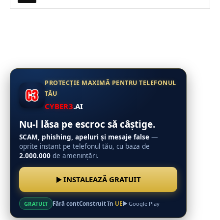
PROTECȚIE MAXIMĂ PENTRU TELEFONUL
TĂU
CYBER3
.AI
Nu-l lăsa pe escroc să câștige.
SCAM, phishing, apeluri și mesaje false
—
oprite instant pe telefonul tău, cu baza de
2.000.000
de amenințări.
INSTALEAZĂ GRATUIT
Fără cont
Construit în
UE
GRATUIT
Google Play