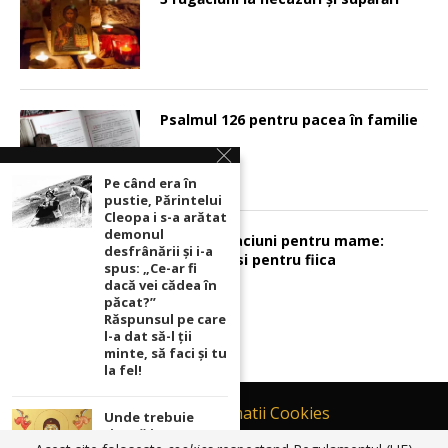
Psalmul 126 pentru pacea în familie
Pe când era în
pustie, Părintelui
Cleopa i s-a arătat
demonul
Sunt 2 rugaciuni pentru mame:
desfrânării şi i-a
pentru fiu si pentru fiica
spus: „Ce-ar fi
dacă vei cădea în
păcat?”
Răspunsul pe care
l-a dat să-l ții
minte, să faci și tu
la fel!
Contact
Informatii Cookies
Unde trebuie
ținută icoana cu
Politică de Confidențialitate