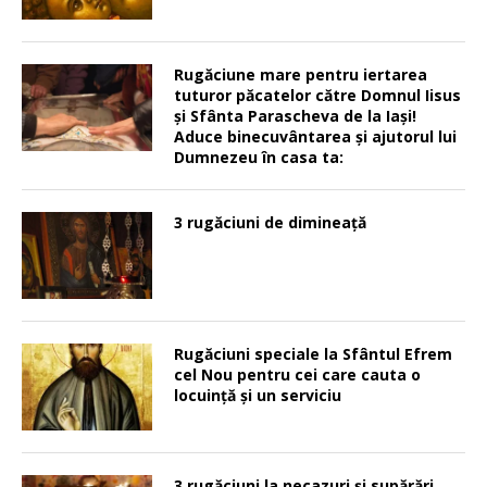
Rugăciune mare pentru iertarea
tuturor păcatelor către Domnul Iisus
şi Sfânta Parascheva de la Iaşi!
Aduce binecuvântarea şi ajutorul lui
Dumnezeu în casa ta:
3 rugăciuni de dimineață
Rugăciuni speciale la Sfântul Efrem
cel Nou pentru cei care cauta o
locuinţă şi un serviciu
3 rugăciuni la necazuri și supărări