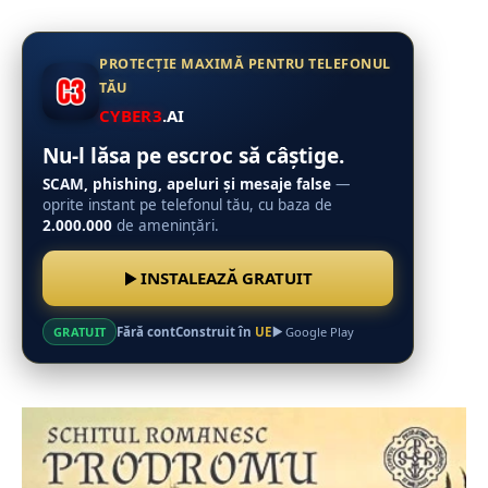
PROTECȚIE MAXIMĂ PENTRU TELEFONUL
TĂU
CYBER3
.AI
Nu-l lăsa pe escroc să câștige.
SCAM, phishing, apeluri și mesaje false
—
oprite instant pe telefonul tău, cu baza de
2.000.000
de amenințări.
INSTALEAZĂ GRATUIT
Fără cont
Construit în
UE
GRATUIT
Google Play