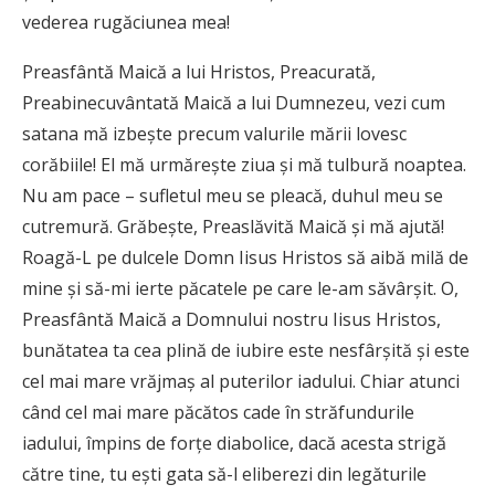
vederea rugăciunea mea!
Preasfântă Maică a lui Hristos, Preacurată,
Preabinecuvântată Maică a lui Dumnezeu, vezi cum
satana mă izbeşte precum valurile mării lovesc
corăbiile! El mă urmăreşte ziua şi mă tulbură noaptea.
Nu am pace – sufletul meu se pleacă, duhul meu se
cutremură. Grăbeşte, Preaslăvită Maică şi mă ajută!
Roagă-L pe dulcele Domn Iisus Hristos să aibă milă de
mine şi să-mi ierte păcatele pe care le-am săvârşit. O,
Preasfântă Maică a Domnului nostru Iisus Hristos,
bunătatea ta cea plină de iubire este nesfârşită şi este
cel mai mare vrăjmaş al puterilor iadului. Chiar atunci
când cel mai mare păcătos cade în străfundurile
iadului, împins de forțe diabolice, dacă acesta strigă
către tine, tu eşti gata să-l eliberezi din legăturile