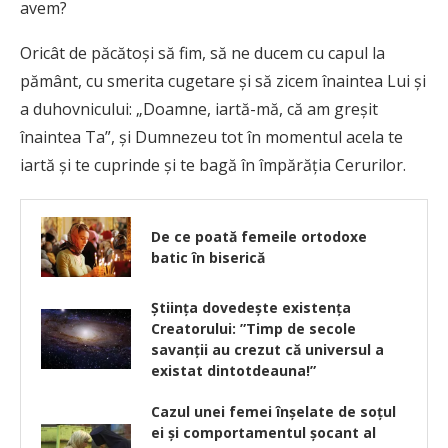
avem?
Oricât de păcătoşi să fim, să ne ducem cu capul la
pământ, cu smerita cugetare şi să zicem înaintea Lui şi
a duhovnicului: „Doamne, iartă-mă, că am greşit
înaintea Ta”, şi Dumnezeu tot în momentul acela te
iartă şi te cuprinde şi te bagă în împărăţia Cerurilor.
De ce poată femeile ortodoxe
batic în biserică
Știința dovedește existenţa
Creatorului: ”Timp de secole
savanții au crezut că universul a
existat dintotdeauna!”
Cazul unei femei înșelate de soțul
ei și comportamentul șocant al