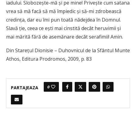
iadului. Slobozeşte-mă şi pe mine! Priveşte cum satana
vrea să mă facă să mă împiedic şi să-mi zdrobească
credinţa, dar eu îmi pun toată nădejdea în Domnul.
Slavă ţie, ceea ce eşti mai cinstită decât heruvimii şi
mai mărită fără de asemănare decât serafimii! Amin.
Din Starețul Dionisie – Duhovnicul de la Sfântul Munte
Athos, Editura Prodromos, 2009, p. 83
0
PARTAJEAZA