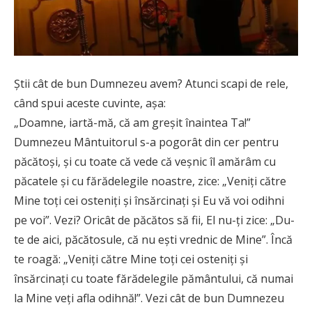
Știi cât de bun Dumnezeu avem? Atunci scapi de rele,
când spui aceste cuvinte, așa:
„Doamne, iartă-mă, că am greşit înaintea Ta!”
Dumnezeu Mântuitorul s-a pogorât din cer pentru
păcătoşi, şi cu toate că vede că veşnic îl amărâm cu
păcatele şi cu fărădelegile noastre, zice: „Veniţi către
Mine toţi cei osteniţi şi însărcinaţi şi Eu vă voi odihni
pe voi”. Vezi? Oricât de păcătos să fii, El nu-ţi zice: „Du-
te de aici, păcătosule, că nu eşti vrednic de Mine”. Încă
te roagă: „Veniţi către Mine toţi cei osteniţi şi
însărcinaţi cu toate fărădelegile pământului, că numai
la Mine veţi afla odihnă!”. Vezi cât de bun Dumnezeu