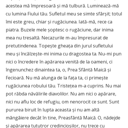
acestea mă împresoară şi mă tulbură. Luminează-mă
cu lumina Fiului tău. Sufletul meu se simte sfârşit; totul
îmi este greu, chiar şi rugăciunea. Iată-mă, rece ca
piatra. Buzele mele şoptesc o rugăciune, dar inima
mea nu tresaltă. Necazurile m-au împresurat de
pretutindenea. Topeşte gheaţa din jurul sufletului
meu şi încălzeşte-mi inima cu dragostea ta. Nu-mi pun
nici o încredere în apărarea venită de la oameni, ci
îngenunchez dinaintea ta, o, Prea Sfântă Maică şi
Fecioară. Nu mă alunga de la faţa ta, ci primeşte
rugăciunea robului tău. Tristeţea m-a cuprins. Nu mai
pot răbda năvălirile diavolilor. Nu am nici o apărare,
nici nu aflu loc de refugiu, om nenorocit ce sunt. Sunt
pururea biruit în lupta aceasta şi nu am altă
mângâiere decât în tine, Preasfântă Maică. O, nădejde
şi apărarea tututror credincioşilor, nu trece cu