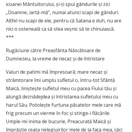
icoanei Mântuitorului, şi-ţi spui gândurile şi zici
„Doamne, iartă-mă”, numai atunci scapi de gânduri.
Altfel nu scapi de ele, pentru că Satana e duh, nu are
nici o osteneală ca să stea veşnic să te chinuiască.
***
Rugăciune către Preasfânta Născătoare de
Dumnezeu, la vreme de necaz şi de întristare
Valuri de patimi mă împresoară; mare necaz şi
strâmtorare îmi umplu sufletul o, întru-tot Sfântă
Maică, linişteşte sufletul meu cu pacea Fiului tău şi
alungă deznădejdea şi întristarea sufletului meu cu
harul Său. Potoleşte furtuna păcatelor mele care mă
frig precum un vierme în foc şi stinge-i flăcările.
Umple-mi inima de bucurie, Preacurată Maică şi
împrăştie ceaţa nelegiuirilor mele de la faţa mea, căci