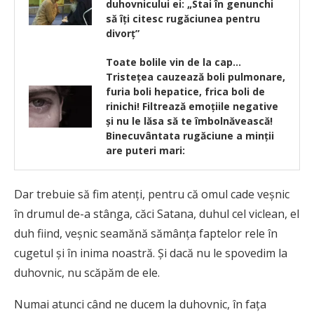
duhovnicului ei: „Stai în genunchi
să îți citesc rugăciunea pentru
divorț”
Toate bolile vin de la cap…
Tristețea cauzează boli pulmonare,
furia boli hepatice, frica boli de
rinichi! Filtrează emoţiile negative
şi nu le lăsa să te îmbolnăvească!
Binecuvântata rugăciune a minții
are puteri mari:
Dar trebuie să fim atenţi, pentru că omul cade veşnic
în drumul de-a stânga, căci Satana, duhul cel viclean, el
duh fiind, veşnic seamănă sămânţa faptelor rele în
cugetul şi în inima noastră. Şi dacă nu le spovedim la
duhovnic, nu scăpăm de ele.
Numai atunci când ne ducem la duhovnic, în faţa