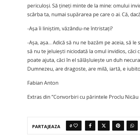
periculoşi. Să ţineţi minte de la mine: omului inv
scârba ta, numai supărarea pe care o ai. Că, dacă îi
-Aşa îi liniştim, văzându-ne întristaţi?
-Aşa, aşa… Adică să nu ne bazăm pe aceia, să le
să nu te jeluieşti niciodată la omul invidios, căci
poate ajuta, căci în el sălăşluieşte un duh necu
Dumnezeu, are dragoste, are milă, iartă, e iubito
Fabian Anton
Extras din ”Convorbiri cu părintele Proclu Nicău
0
PARTAJEAZA