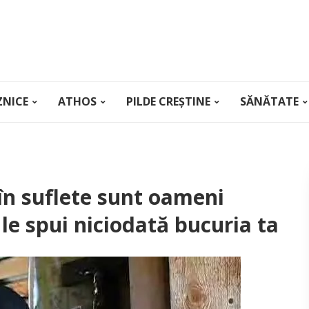
ZNICE
ATHOS
PILDE CREȘTINE
SĂNĂTATE
 în suflete sunt oameni
le spui niciodată bucuria ta