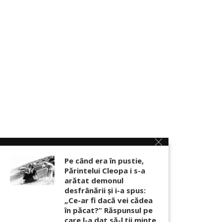
Pe când era în pustie,
Părintelui Cleopa i s-a
arătat demonul
desfrânării şi i-a spus:
„Ce-ar fi dacă vei cădea
în păcat?” Răspunsul pe
care l-a dat să-l ții minte,