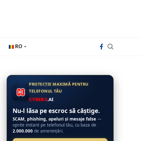
RO
PROTECȚIE MAXIMĂ PENTRU
TELEFONUL TĂU
CYBER3
.AI
Nu-l lăsa pe escroc să câștige.
SCAM, phishing, apeluri și mesaje false
—
oprite instant pe telefonul tău, cu baza de
2.000.000
de amenințări.