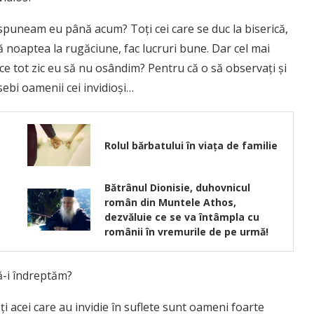
ă spuneam eu până acum? Toţi cei care se duc la biserică,
ală noaptea la rugăciune, fac lucruri bune. Dar cel mai
e tot zic eu să nu osândim? Pentru că o să obser­vaţi şi
sebi oamenii cei invidioşi…
Rolul bărbatului în viața de familie
Bătrânul Dionisie, duhovnicul
român din Muntele Athos,
dezvăluie ce se va întâmpla cu
românii în vremurile de pe urmă!
ă-i îndreptăm?
ţi acei care au invidie în suflete sunt oameni foarte