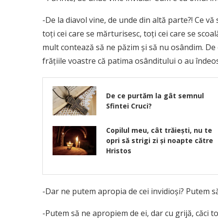
-De la diavol vine, de unde din altă parte?! Ce v
toţi cei care se mărturisesc, toţi cei care se sco
mult contează să ne păzim şi să nu osândim. De c
frăţiile voastre că patima osânditului o au înde­o
De ce purtăm la gât semnul
Sfintei Cruci?
Copilul meu, cât trăieşti, nu te
opri să strigi zi şi noapte către
Hristos
-Dar ne putem apropia de cei invidioşi? Putem s
-Putem să ne apropiem de ei, dar cu grijă, căci to