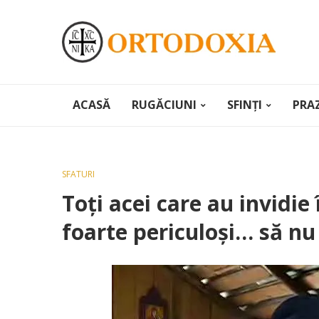
ACASĂ
RUGĂCIUNI
SFINȚI
PRA
SFATURI
Toţi acei care au invidie
foarte periculoşi… să nu 