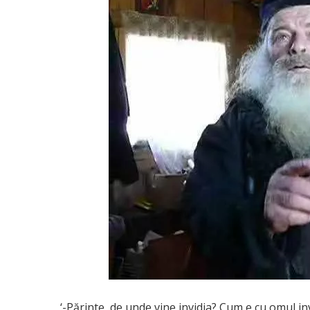
‘-Părinte, de unde vine invidia? Cum e cu omul in­