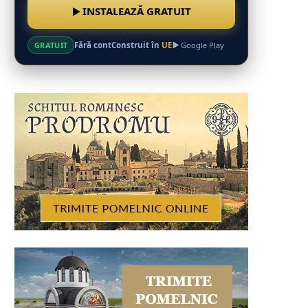
INSTALEAZĂ GRATUIT
Fără cont
Construit în
UE
GRATUIT
Google Play