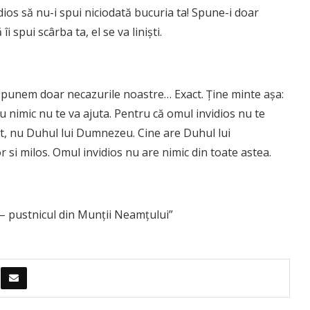
idios să nu-i spui niciodată bucuria ta! Spune-i doar
 spui scârba ta, el se va linişti.
 spunem doar necazurile noastre… Exact. Ţine minte aşa:
 cu nimic nu te va ajuta. Pentru că omul invidios nu te
rat, nu Duhul lui Dumnezeu. Cine are Duhul lui
r si milos. Omul invidios nu are nimic din toate astea.
 – pustnicul din Munţii Neamţului”