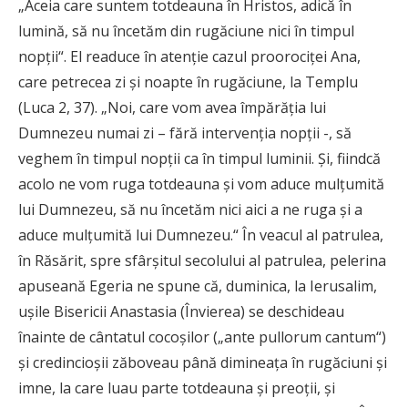
„Aceia care suntem totdeauna în Hristos, adică în
lumină, să nu încetăm din rugăciune nici în timpul
nopţii“. El readuce în atenţie cazul proorociţei Ana,
care petrecea zi şi noapte în rugăciune, la Templu
(Luca 2, 37). „Noi, care vom avea împărăţia lui
Dumnezeu numai zi – fără intervenţia nopţii -, să
veghem în timpul nopţii ca în timpul luminii. Şi, fiindcă
acolo ne vom ruga totdeauna şi vom aduce mulţumită
lui Dumnezeu, să nu încetăm nici aici a ne ruga şi a
aduce mulţumită lui Dumnezeu.“ În veacul al patrulea,
în Răsărit, spre sfârşitul secolului al patrulea, pelerina
apuseană Egeria ne spune că, duminica, la Ierusalim,
uşile Bisericii Anastasia (Învierea) se deschideau
înainte de cântatul cocoşilor („ante pullorum cantum“)
şi credincioşii zăboveau până dimineaţa în rugăciuni şi
imne, la care luau parte totdeauna şi preoţii, şi