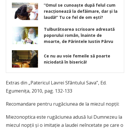
”Omul se cunoaște după felul cum
reacționează la defăimare, dar și la
laudă!” Tu ce fel de om ești?
Tulburătoarea scrisoare adresată
poporului român, înainte de
moarte, de Părintele Iustin Pârvu
Ce nu au voie femeile să poarte
niciodată în biserică!
Extras din „Patericul Lavrei Sfântului Sava”, Ed.
Egumenița, 2010, pag. 132-133
Recomandare pentru rugăciunea de la miezul nopţii:
Miezonoptica este rugăciunea adusă lui Dumnezeu la
miezul nopţii şi o imitaţie a laudei neîncetate pe care o