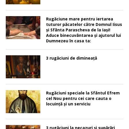
Rugăciune mare pentru iertarea
tuturor păcatelor către Domnul Iisus
şi Sfânta Parascheva de la Iaşi!
Aduce binecuvântarea şi ajutorul lui
Dumnezeu în casa ta:
3 rugăciuni de dimineață
Rugăciuni speciale la Sfântul Efrem
cel Nou pentru cei care cauta o
locuinţă şi un serviciu
3 rugăciuni la necazuri și supărări