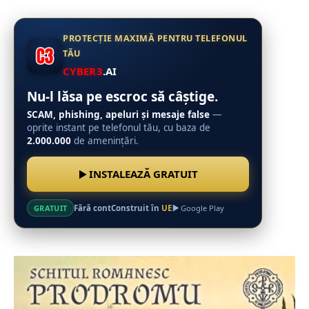
PROTECȚIE MAXIMĂ PENTRU TELEFONUL
TĂU
CYBER3
.AI
Nu-l lăsa pe escroc să câștige.
SCAM, phishing, apeluri și mesaje false
—
oprite instant pe telefonul tău, cu baza de
2.000.000
de amenințări.
INSTALEAZĂ GRATUIT
Fără cont
Construit în
UE
GRATUIT
Google Play