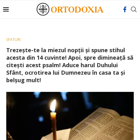
SFATURI
Trezeşte-te la miezul nopţii și spune stihul
acesta din 14 cuvinte! Apoi, spre dimineaţă să
citeşti acest psalm! Aduce harul Duhului
Sfânt, ocrotirea lui Dumnezeu în casa ta şi
belşug mult!