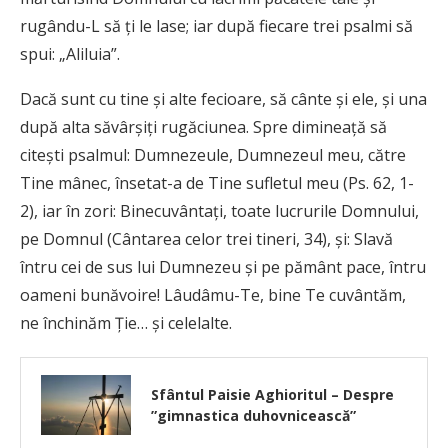
rugându-L să ţi le lase; iar după fiecare trei psalmi să
spui: „Aliluia”.
Dacă sunt cu tine şi alte fecioare, să cânte şi ele, şi una
după alta săvârşiţi rugăciunea. Spre dimineaţă să
citeşti psalmul: Dumnezeule, Dumnezeul meu, către
Tine mânec, însetat-a de Tine sufletul meu (Ps. 62, 1-
2), iar în zori: Binecuvântaţi, toate lucrurile Domnului,
pe Domnul (Cântarea celor trei tineri, 34), şi: Slavă
întru cei de sus lui Dumnezeu şi pe pământ pace, întru
oameni bunăvoire! Lâudâmu-Te, bine Te cuvântăm,
ne închinăm Ţie… şi celelalte.
Sfântul Paisie Aghioritul – Despre
”gimnastica duhovnicească”