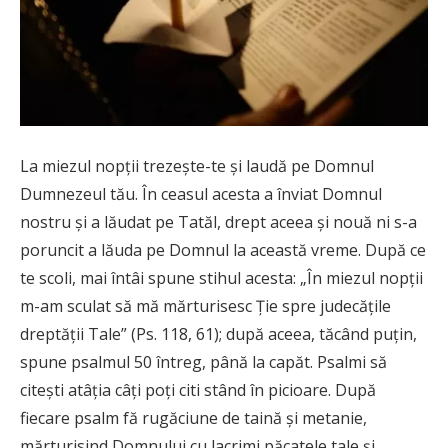
La miezul nopţii trezeşte-te şi laudă pe Domnul
Dumnezeul tău. În ceasul acesta a înviat Domnul
nostru şi a lăudat pe Tatăl, drept aceea şi nouă ni s-a
poruncit a lăuda pe Domnul la această vreme. După ce
te scoli, mai întâi spune stihul acesta: „În miezul nopţii
m-am sculat să mă mărturisesc Ţie spre judecăţile
dreptăţii Tale” (Ps. 118, 61); după aceea, tăcând puţin,
spune psalmul 50 întreg, până la capăt. Psalmi să
citeşti atâţia câţi poţi citi stând în picioare. După
fiecare psalm fă rugăciune de taină şi metanie,
mărturisind Domnului cu lacrimi păcatele tale şi