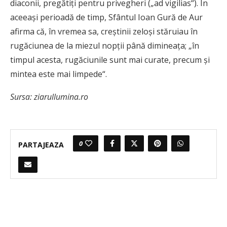
diaconii, pregătiţi pentru privegheri („ad vigilias“). În
aceeaşi perioadă de timp, Sfântul Ioan Gură de Aur
afirma că, în vremea sa, creştinii zeloşi stăruiau în
rugăciunea de la miezul nopţii până dimineaţa; „în
timpul acesta, rugăciunile sunt mai curate, precum şi
mintea este mai limpede“.
Sursa: ziarullumina.ro
0
PARTAJEAZA