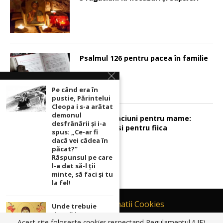
Psalmul 126 pentru pacea în familie
Pe când era în
pustie, Părintelui
Cleopa i s-a arătat
demonul
Sunt 2 rugaciuni pentru mame:
desfrânării şi i-a
pentru fiu si pentru fiica
spus: „Ce-ar fi
dacă vei cădea în
păcat?”
Răspunsul pe care
l-a dat să-l ții
minte, să faci și tu
la fel!
Contact
Informatii Cookies
Unde trebuie
ținută icoana cu
Politică de Confidențialitate
Acest site foloseste
cookies
respectand Regulamentul (UE)