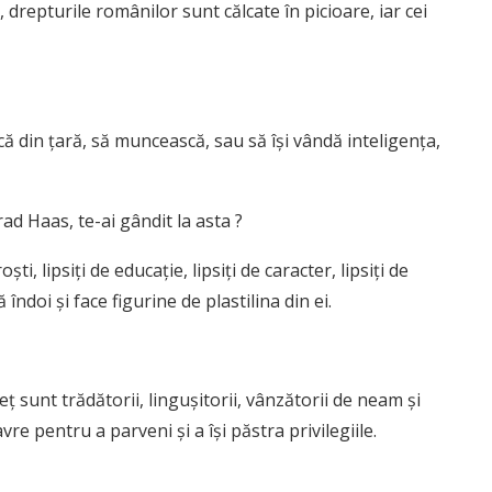
 drepturile românilor sunt călcate în picioare, iar cei
acă din țară, să muncească, sau să își vândă inteligența,
rad Haas, te-ai gândit la asta ?
i, lipsiți de educație, lipsiți de caracter, lipsiți de
 îndoi și face figurine de plastilina din ei.
ț sunt trădătorii, lingușitorii, vânzătorii de neam și
avre pentru a parveni și a își păstra privilegiile.