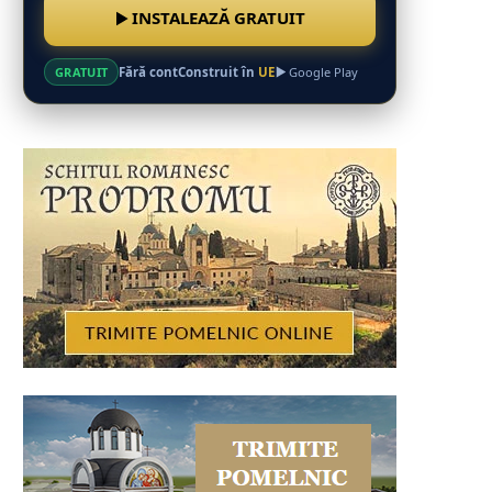
INSTALEAZĂ GRATUIT
Fără cont
Construit în
UE
GRATUIT
Google Play