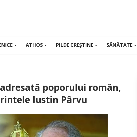
ZNICE
ATHOS
PILDE CREȘTINE
SĂNĂTATE
 adresată poporului român,
rintele Iustin Pârvu