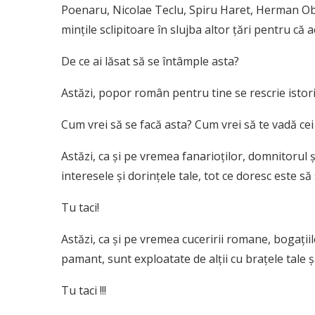
Poenaru, Nicolae Teclu, Spiru Haret, Herman Obe
mințile sclipitoare în slujba altor țări pentru că 
De ce ai lăsat să se întâmple asta?
Astăzi, popor român pentru tine se rescrie istori
Cum vrei să se facă asta? Cum vrei să te vadă cei
Astăzi, ca și pe vremea fanarioților, domnitorul și
interesele și dorințele tale, tot ce doresc este să
Tu taci!
Astăzi, ca și pe vremea cuceririi romane, bogațiil
pamant, sunt exploatate de alții cu brațele tale ș
Tu taci !!!