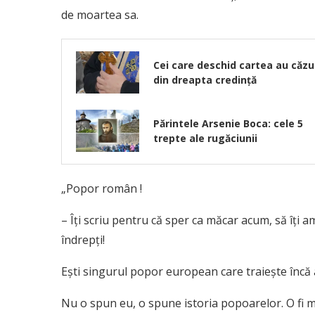
de moartea sa.
Cei care deschid cartea au căzu
din dreapta credinţă
Părintele Arsenie Boca: cele 5
trepte ale rugăciunii
„Popor român !
– Îți scriu pentru că sper ca măcar acum, să îți am
îndrepți!
Ești singurul popor european care traiește încă 
Nu o spun eu, o spune istoria popoarelor. O fi mul