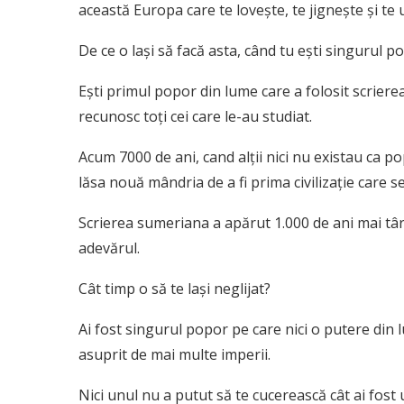
această Europa care te lovește, te jignește și te 
De ce o lași să facă asta, când tu ești singurul p
Ești primul popor din lume care a folosit scrierea
recunosc toți cei care le-au studiat.
Acum 7000 de ani, cand alții nici nu existau ca p
lăsa nouă mândria de a fi prima civilizație care
Scrierea sumeriana a apărut 1.000 de ani mai târz
adevărul.
Cât timp o să te lași neglijat?
Ai fost singurul popor pe care nici o putere din lu
asuprit de mai multe imperii.
Nici unul nu a putut să te cucerească cât ai fost 