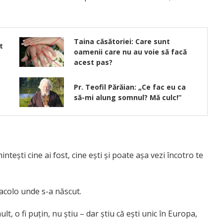
Taina căsătoriei: Care sunt
t
oamenii care nu au voie să facă
acest pas?
Pr. Teofil Părăian: „Ce fac eu ca
să-mi alung somnul? Mă culc!”
intești cine ai fost, cine ești și poate așa vezi încotro te
acolo unde s-a născut.
t, o fi puțin, nu știu – dar știu că ești unic în Europa,