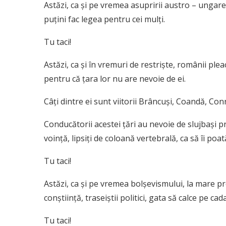
Astăzi, ca și pe vremea asupririi austro – ungare,
puțini fac legea pentru cei mulți.
Tu taci!
Astăzi, ca și în vremuri de restriște, românii ple
pentru că țara lor nu are nevoie de ei.
Câți dintre ei sunt viitorii Brâncuși, Coandă, Con
Conducătorii acestei țări au nevoie de slujbași proșt
voință, lipsiți de coloană vertebrală, ca să îi poată
Tu taci!
Astăzi, ca și pe vremea bolșevismului, la mare pre
conștiință, traseiștii politici, gata să calce pe cad
Tu taci!