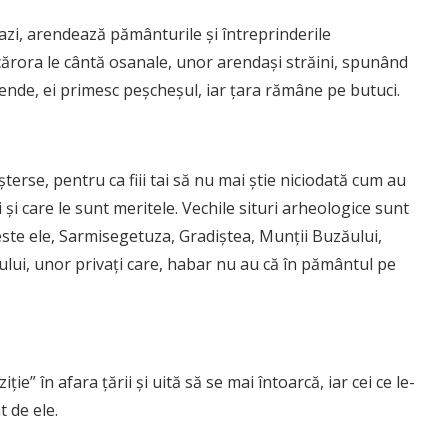
e azi, arendează pământurile și întreprinderile
 cărora le cântă osanale, unor arendași străini, spunând
ende, ei primesc peșcheșul, iar țara rămâne pe butuci.
 șterse, pentru ca fiii tai să nu mai știe niciodată cum au
și care le sunt meritele. Vechile situri arheologice sunt
ste ele, Sarmisegetuza, Gradiștea, Munții Buzăului,
lui, unor privați care, habar nu au că în pământul pe
ie” în afara țării și uită să se mai întoarcă, iar cei ce le-
t de ele.