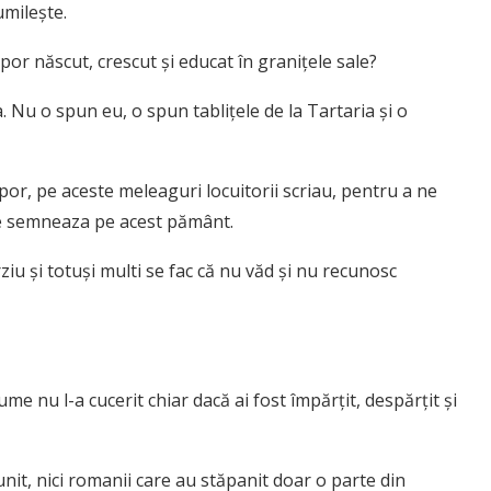
umilește.
opor născut, crescut și educat în granițele sale?
. Nu o spun eu, o spun tablițele de la Tartaria și o
opor, pe aceste meleaguri locuitorii scriau, pentru a ne
 se semneaza pe acest pământ.
iu și totuși multi se fac că nu văd și nu recunosc
me nu l-a cucerit chiar dacă ai fost împărțit, despărțit și
unit, nici romanii care au stăpanit doar o parte din