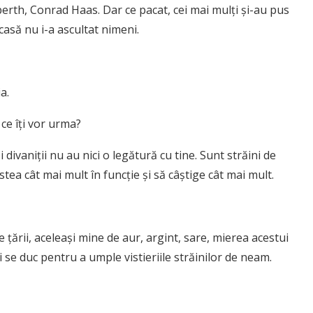
rth, Conrad Haas. Dar ce pacat, cei mai mulți și-au pus
acasă nu i-a ascultat nimeni.
a.
 ce îți vor urma?
 divaniții nu au nici o legătură cu tine. Sunt străini de
 stea cât mai mult în funcție și să câștige cât mai mult.
e țării, aceleași mine de aur, argint, sare, mierea acestui
i se duc pentru a umple vistieriile străinilor de neam.