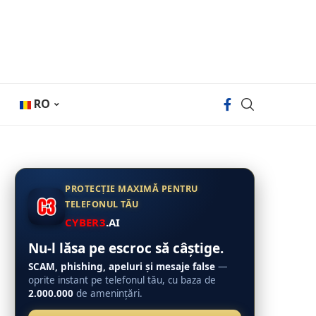
RO
PROTECȚIE MAXIMĂ PENTRU
TELEFONUL TĂU
CYBER3
.AI
Nu-l lăsa pe escroc să câștige.
SCAM, phishing, apeluri și mesaje false
—
oprite instant pe telefonul tău, cu baza de
2.000.000
de amenințări.