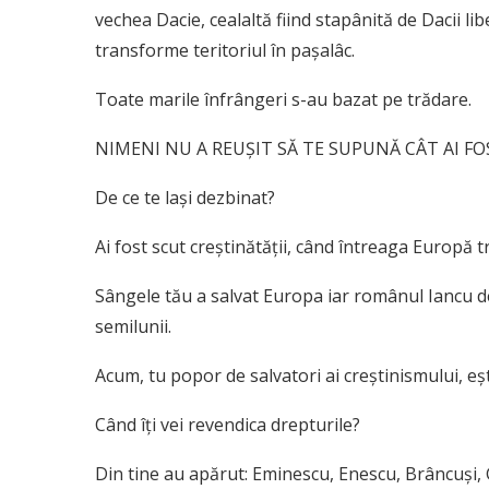
vechea Dacie, cealaltă fiind stapânită de Dacii liber
transforme teritoriul în pașalâc.
Toate marile înfrângeri s-au bazat pe trădare.
NIMENI NU A REUȘIT SĂ TE SUPUNĂ CÂT AI FO
De ce te lași dezbinat?
Ai fost scut creștinătății, când întreaga Europă 
Sângele tău a salvat Europa iar românul Iancu d
semilunii.
Acum, tu popor de salvatori ai creștinismului, eșt
Când îți vei revendica drepturile?
Din tine au apărut: Eminescu, Enescu, Brâncuși,