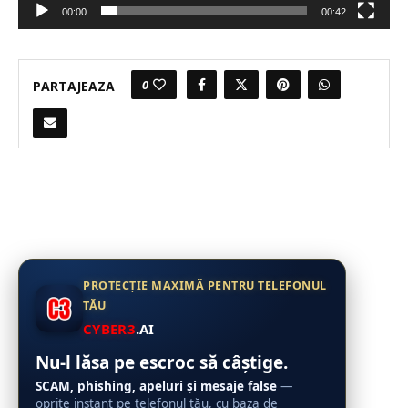
00:00
00:42
0
PARTAJEAZA
PROTECȚIE MAXIMĂ PENTRU TELEFONUL
TĂU
CYBER3
.AI
Nu-l lăsa pe escroc să câștige.
SCAM, phishing, apeluri și mesaje false
—
oprite instant pe telefonul tău, cu baza de