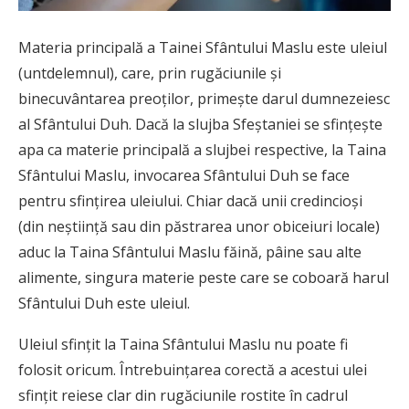
Materia principală a Tainei Sfântului Maslu este uleiul
(untdelemnul), care, prin rugăciunile şi
binecuvântarea preoţilor, primeşte darul dumnezeiesc
al Sfântului Duh. Dacă la slujba Sfeştaniei se sfinţeşte
apa ca materie principală a slujbei respective, la Taina
Sfântului Maslu, invocarea Sfântului Duh se face
pentru sfinţirea uleiului. Chiar dacă unii credincioşi
(din neştiinţă sau din păstrarea unor obiceiuri locale)
aduc la Taina Sfântului Maslu făină, pâine sau alte
alimente, singura materie peste care se coboară harul
Sfântului Duh este uleiul.
Uleiul sfinţit la Taina Sfântului Maslu nu poate fi
folosit oricum. Întrebuinţarea corectă a acestui ulei
sfinţit reiese clar din rugăciunile rostite în cadrul