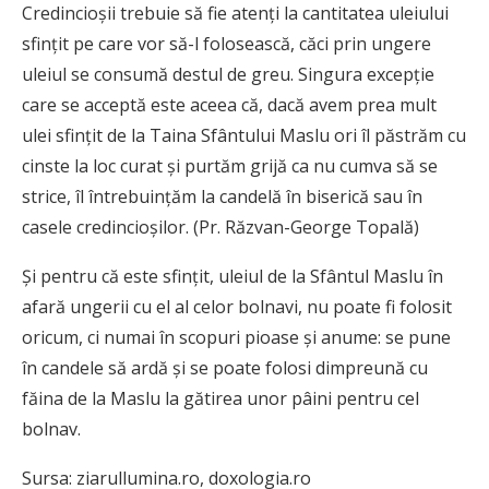
Credincioşii trebuie să fie atenţi la cantitatea uleiului
sfinţit pe care vor să-l folosească, căci prin ungere
uleiul se consumă destul de greu. Singura excepţie
care se acceptă este aceea că, dacă avem prea mult
ulei sfinţit de la Taina Sfântului Maslu ori îl păstrăm cu
cinste la loc curat şi purtăm grijă ca nu cumva să se
strice, îl întrebuinţăm la candelă în biserică sau în
casele credincioşilor. (Pr. Răzvan-George Topală)
Şi pentru că este sfinţit, uleiul de la Sfântul Maslu în
afară ungerii cu el al celor bolnavi, nu poate fi folosit
oricum, ci numai în scopuri pioase şi anume: se pune
în candele să ardă şi se poate folosi dimpreună cu
făina de la Maslu la gătirea unor pâini pentru cel
bolnav.
Sursa: ziarullumina.ro, doxologia.ro