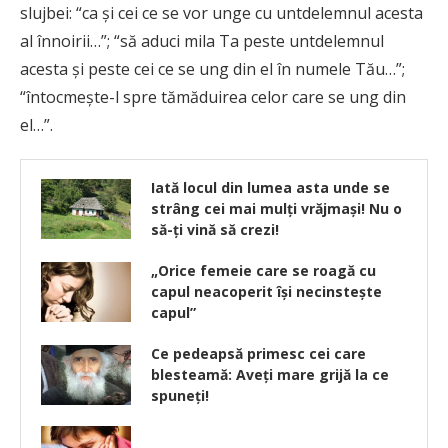
slujbei: “ca şi cei ce se vor unge cu untdelemnul acesta
al înnoirii…”; “să aduci mila Ta peste untdelemnul
acesta şi peste cei ce se ung din el în numele Tău…”;
“întocmeşte-l spre tămăduirea celor care se ung din
el…”.
Iată locul din lumea asta unde se
strâng cei mai mulți vrăjmași! Nu o
să-ți vină să crezi!
„Orice femeie care se roagă cu
capul neacoperit îşi necinsteşte
capul”
Ce pedeapsă primesc cei care
blesteamă: Aveți mare grijă la ce
spuneți!