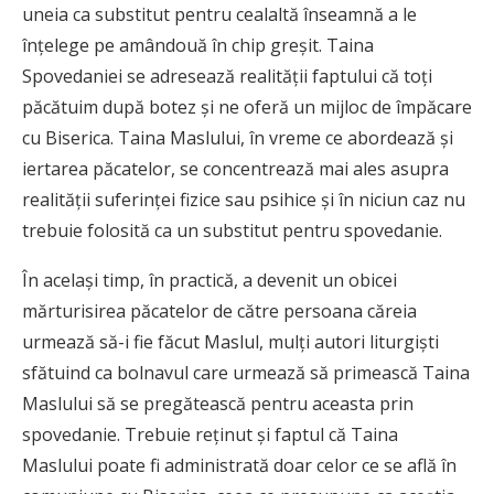
uneia ca substitut pentru cealaltă înseamnă a le
înțelege pe amândouă în chip greșit. Taina
Spovedaniei se adresează realității faptului că toți
păcătuim după botez și ne oferă un mijloc de împăcare
cu Biserica. Taina Maslului, în vreme ce abordează și
iertarea păcatelor, se concentrează mai ales asupra
realității suferinței fizice sau psihice și în niciun caz nu
trebuie folosită ca un substitut pentru spovedanie.
În același timp, în practică, a devenit un obicei
mărturisirea păcatelor de către persoana căreia
urmează să-i fie făcut Maslul, mulți autori liturgiști
sfătuind ca bolnavul care urmează să primească Taina
Maslului să se pregătească pentru aceasta prin
spovedanie. Trebuie reținut și faptul că Taina
Maslului poate fi administrată doar celor ce se află în