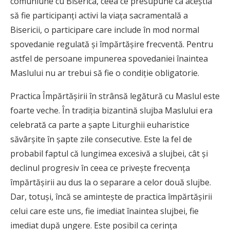
comuniune cu Biserica, ceea ce presupune ca aceștia
să fie participanți activi la viața sacramentală a
Bisericii, o participare care include în mod normal
spovedanie regulată și împărtășire frecventă. Pentru
astfel de persoane impunerea spovedaniei înaintea
Maslului nu ar trebui să fie o condiție obligatorie.
Practica Împărtășirii în strânsă legătură cu Maslul este
foarte veche. În tradiția bizantină slujba Maslului era
celebrată ca parte a șapte Liturghii euharistice
săvârșite în șapte zile consecutive. Este la fel de
probabil faptul că lungimea excesivă a slujbei, cât și
declinul progresiv în ceea ce privește frecvența
împărtășirii au dus la o separare a celor două slujbe.
Dar, totuși, încă se amintește de practica împărtășirii
celui care este uns, fie imediat înaintea slujbei, fie
imediat după ungere. Este posibil ca cerința