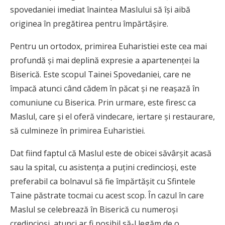
spovedaniei imediat înaintea Maslului să își aibă
originea în pregătirea pentru împărtășire.
Pentru un ortodox, primirea Euharistiei este cea mai
profundă și mai deplină expresie a apartenenței la
Biserică. Este scopul Tainei Spovedaniei, care ne
împacă atunci când cădem în păcat și ne reașază în
comuniune cu Biserica. Prin urmare, este firesc ca
Maslul, care și el oferă vindecare, iertare și restaurare,
să culmineze în primirea Euharistiei.
Dat fiind faptul că Maslul este de obicei săvârșit acasă
sau la spital, cu asistența a puțini credincioși, este
preferabil ca bolnavul să fie împărtășit cu Sfintele
Taine păstrate tocmai cu acest scop. În cazul în care
Maslul se celebrează în Biserică cu numeroși
credincioși, atunci ar fi posibil să-l legăm de o