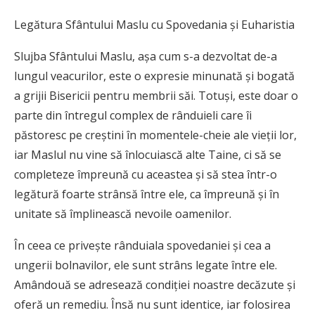
Legătura Sfântului Maslu cu Spovedania și Euharistia
S
lujba Sfântului Maslu, așa cum s-a dezvoltat de-a
lungul veacurilor, este o expresie minunată și bogată
a grijii Bisericii pentru membrii săi. Totuși, este doar o
parte din întregul complex de rânduieli care îi
păstoresc pe creștini în momentele-cheie ale vieții lor,
iar Maslul nu vine să înlocuiască alte Taine, ci să se
completeze împreună cu aceastea și să stea într-o
legătură foarte strânsă între ele, ca împreună și în
unitate să împlinească nevoile oamenilor.
În ceea ce privește rânduiala spovedaniei și cea a
ungerii bolnavilor, ele sunt strâns legate între ele.
Amândouă se adresează condiției noastre decăzute și
oferă un remediu. Însă nu sunt identice, iar folosirea