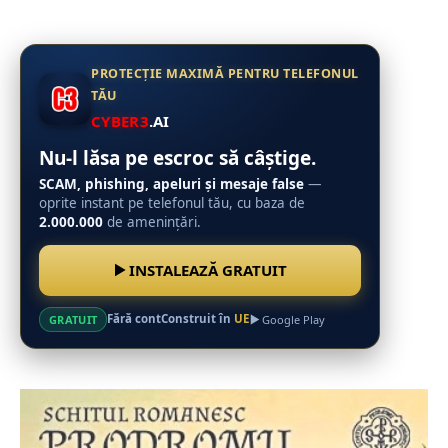
PROTECȚIE MAXIMĂ PENTRU TELEFONUL
TĂU
CYBER3
.AI
Nu-l lăsa pe escroc să câștige.
SCAM, phishing, apeluri și mesaje false
—
oprite instant pe telefonul tău, cu baza de
2.000.000
de amenințări.
INSTALEAZĂ GRATUIT
Fără cont
Construit în
UE
GRATUIT
Google Play