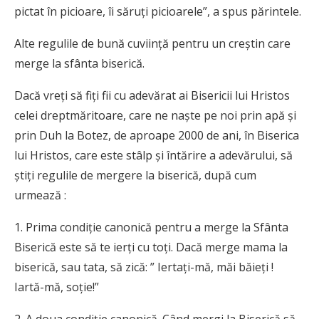
pictat în picioare, îi săruți picioarele”, a spus părintele.
Alte regulile de bună cuviinţă pentru un creştin care
merge la sfânta biserică.
Dacă vreţi să fiţi fii cu adevărat ai Bisericii lui Hristos
celei dreptmăritoare, care ne naşte pe noi prin apă şi
prin Duh la Botez, de aproape 2000 de ani, în Biserica
lui Hristos, care este stâlp şi întărire a adevărului, să
ştiţi regulile de mergere la biserică, după cum
urmează :
1. Prima condiţie canonică pentru a merge la Sfânta
Biserică este să te ierţi cu toţi. Dacă merge mama la
biserică, sau tata, să zică: ” Iertaţi-mă, măi băieţi !
Iartă-mă, soţie!”
2. A doua condiţie canonică. Când mergi la Biserică să