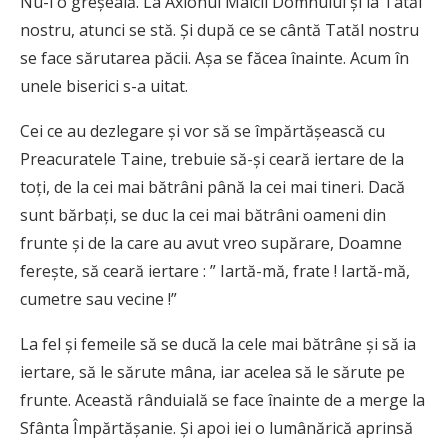
Nu-i o greşeală. La Axionul Maicii Domnului şi la Tatăl
nostru, atunci se stă. Şi după ce se cântă Tatăl nostru
se face sărutarea păcii. Aşa se făcea înainte. Acum în
unele biserici s-a uitat.
Cei ce au dezlegare şi vor să se împărtăşească cu
Preacuratele Taine, trebuie să-şi ceară iertare de la
toţi, de la cei mai bătrâni până la cei mai tineri. Dacă
sunt bărbaţi, se duc la cei mai bătrâni oameni din
frunte şi de la care au avut vreo supărare, Doamne
fereşte, să ceară iertare : ” Iartă-mă, frate ! Iartă-mă,
cumetre sau vecine !”
La fel şi femeile să se ducă la cele mai bătrâne şi să ia
iertare, să le sărute mâna, iar acelea să le sărute pe
frunte. Această rânduială se face înainte de a merge la
Sfânta Împărtăşanie. Şi apoi iei o lumânărică aprinsă