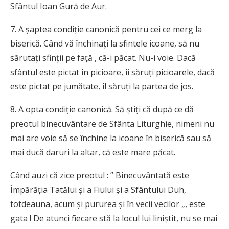
Sfântul Ioan Gură de Aur.
7. A şaptea condiţie canonică pentru cei ce merg la
biserică. Când vă închinaţi la sfintele icoane, să nu
sărutaţi sfinţii pe faţă , că-i păcat. Nu-i voie. Dacă
sfântul este pictat în picioare, îi săruţi picioarele, dacă
este pictat pe jumătate, îl săruţi la partea de jos.
8. A opta condiţie canonică. Să ştiţi că după ce dă
preotul binecuvântare de Sfânta Liturghie, nimeni nu
mai are voie să se închine la icoane în biserică sau să
mai ducă daruri la altar, că este mare păcat.
Când auzi că zice preotul : ” Binecuvântată este
Împărăţia Tatălui şi a Fiului şi a Sfântului Duh,
totdeauna, acum şi pururea şi în vecii vecilor „, este
gata ! De atunci fiecare stă la locul lui liniştit, nu se mai