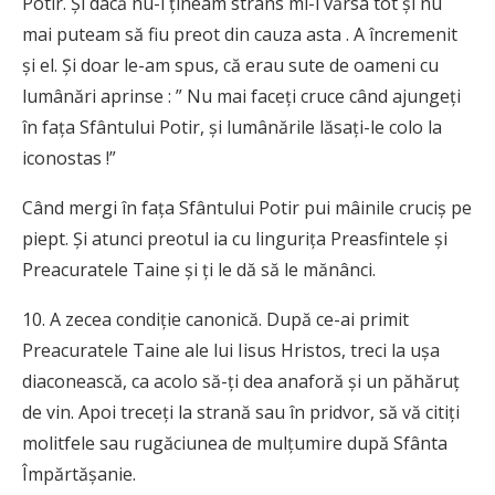
Potir. Şi dacă nu-l ţineam strâns mi-l vărsa tot şi nu
mai puteam să fiu preot din cauza asta . A încremenit
şi el. Şi doar le-am spus, că erau sute de oameni cu
lumânări aprinse : ” Nu mai faceţi cruce când ajungeţi
în faţa Sfântului Potir, şi lumânările lăsaţi-le colo la
iconostas !”
Când mergi în faţa Sfântului Potir pui mâinile cruciş pe
piept. Şi atunci preotul ia cu linguriţa Preasfintele şi
Preacuratele Taine şi ţi le dă să le mănânci.
10. A zecea condiţie canonică. După ce-ai primit
Preacuratele Taine ale lui Iisus Hristos, treci la uşa
diaconească, ca acolo să-ţi dea anaforă şi un păhăruţ
de vin. Apoi treceţi la strană sau în pridvor, să vă citiţi
molitfele sau rugăciunea de mulţumire după Sfânta
Împărtăşanie.