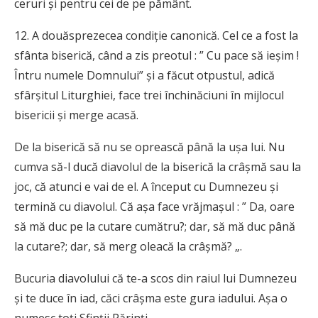
ceruri şi pentru cei de pe pământ.
12. A douăsprezecea condiţie canonică. Cel ce a fost la
sfânta biserică, când a zis preotul : ” Cu pace să ieşim !
Întru numele Domnului” şi a făcut otpustul, adică
sfârşitul Liturghiei, face trei închinăciuni în mijlocul
bisericii şi merge acasă.
De la biserică să nu se oprească până la uşa lui. Nu
cumva să-l ducă diavolul de la biserică la crâşmă sau la
joc, că atunci e vai de el. A început cu Dumnezeu şi
termină cu diavolul. Că aşa face vrăjmaşul : ” Da, oare
să mă duc pe la cutare cumătru?; dar, să mă duc până
la cutare?; dar, să merg oleacă la crâşmă? „.
Bucuria diavolului că te-a scos din raiul lui Dumnezeu
şi te duce în iad, căci crâşma este gura iadului. Aşa o
numesc toţi Sfinţii Părinţi.