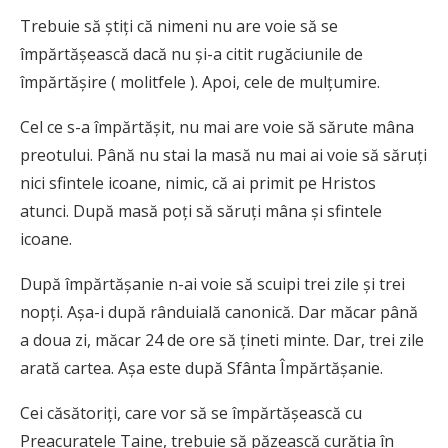
Trebuie să ştiţi că nimeni nu are voie să se
împărtăşească dacă nu şi-a citit rugăciunile de
împărtăşire ( molitfele ). Apoi, cele de mulţumire.
Cel ce s-a împărtăşit, nu mai are voie să sărute mâna
preotului. Până nu stai la masă nu mai ai voie să săruţi
nici sfintele icoane, nimic, că ai primit pe Hristos
atunci. După masă poţi să săruţi mâna şi sfintele
icoane.
După împărtăşanie n-ai voie să scuipi trei zile şi trei
nopţi. Aşa-i după rânduială canonică. Dar măcar până
a doua zi, măcar 24 de ore să ţineti minte. Dar, trei zile
arată cartea. Aşa este după Sfânta Împărtăşanie.
Cei căsătoriţi, care vor să se împărtăşească cu
Preacuratele Taine, trebuie să păzească curăţia în