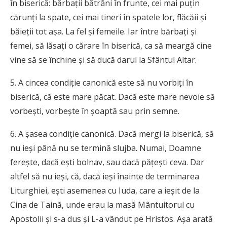
în biserică: bărbaţii bătrâni în frunte, cei mai puţin
cărunţi la spate, cei mai tineri în spatele lor, flăcăii şi
băieţii tot aşa. La fel şi femeile. Iar între bărbaţi şi
femei, să lăsaţi o cărare în biserică, ca să meargă cine
vine să se închine şi să ducă darul la Sfântul Altar.
5. A cincea condiţie canonică este să nu vorbiţi în
biserică, că este mare păcat. Dacă este mare nevoie să
vorbeşti, vorbeşte în şoaptă sau prin semne.
6. A şasea condiţie canonică. Dacă mergi la biserică, să
nu ieşi până nu se termină slujba. Numai, Doamne
fereşte, dacă eşti bolnav, sau dacă păţeşti ceva. Dar
altfel să nu ieşi, că, dacă ieşi înainte de terminarea
Liturghiei, eşti asemenea cu Iuda, care a ieşit de la
Cina de Taină, unde erau la masă Mântuitorul cu
Apostolii şi s-a dus şi L-a vândut pe Hristos. Aşa arată