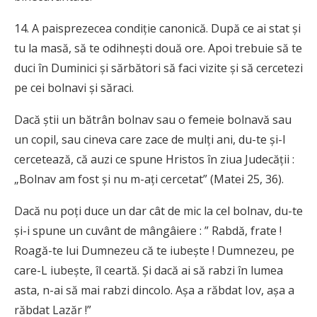
14. A paisprezecea condiţie canonică. După ce ai stat şi
tu la masă, să te odihneşti două ore. Apoi trebuie să te
duci în Duminici şi sărbători să faci vizite şi să cercetezi
pe cei bolnavi şi săraci.
Dacă ştii un bătrân bolnav sau o femeie bolnavă sau
un copil, sau cineva care zace de mulţi ani, du-te şi-l
cercetează, că auzi ce spune Hristos în ziua Judecăţii :
„Bolnav am fost şi nu m-aţi cercetat” (Matei 25, 36).
Dacă nu poţi duce un dar cât de mic la cel bolnav, du-te
şi-i spune un cuvânt de mângâiere : ” Rabdă, frate !
Roagă-te lui Dumnezeu că te iubeşte ! Dumnezeu, pe
care-L iubeşte, îl ceartă. Şi dacă ai să rabzi în lumea
asta, n-ai să mai rabzi dincolo. Aşa a răbdat Iov, aşa a
răbdat Lazăr !”