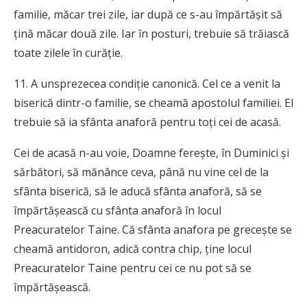
familie, măcar trei zile, iar după ce s-au împărtăşit să
ţină măcar două zile. Iar în posturi, trebuie să trăiască
toate zilele în curăţie.
11. A unsprezecea condiţie canonică. Cel ce a venit la
biserică dintr-o familie, se cheamă apostolul familiei. El
trebuie să ia sfânta anaforă pentru toţi cei de acasă.
Cei de acasă n-au voie, Doamne fereşte, în Duminici şi
sărbători, să mănânce ceva, până nu vine cel de la
sfânta biserică, să le aducă sfânta anaforă, să se
împărtăşească cu sfânta anaforă în locul
Preacuratelor Taine. Că sfânta anafora pe greceşte se
cheamă antidoron, adică contra chip, ţine locul
Preacuratelor Taine pentru cei ce nu pot să se
împărtăşească.