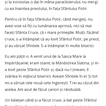
şi la iconostas o dai în mâna paraclisierului; nu mergi
cu ea înaintea preotului, în faţa Sfântului Potir.
Pentru că în faţa Sfântului Potir, când mergeţi, nu
aveţi voie să fiţi cu lumânarea aprinsă, nici să mai
faceţi Sfânta Cruce, că-i mare primejdie. Mulţi, făcând
cruce, s-a întâmplat că au lovit Sfântul Potir, pe preot,
şi au vărsat Sfintele. S-a întâmplat în multe biserici.
Eu am păţit-o. A venit unul de la Sasca Mare la
împărtăşanie; eram stareţ la Mănăstirea Slatina, şi m-
a lovit peste Sfântul Potir şi, dacă nu-l ţineam, îl
zvârlea în mijlocul bisericii. Aveam Sfintele în el. Şi tot
mi-a vărsat cele nouă cete îngereşti. Trei au căzut din
acelea. Am avut de făcut canon şi rânduială.
Un băieţan când şi-a făcut cruce, a dat peste Sfântul