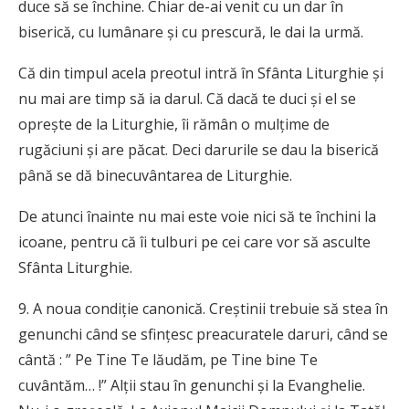
duce să se închine. Chiar de-ai venit cu un dar în
biserică, cu lumânare şi cu prescură, le dai la urmă.
Că din timpul acela preotul intră în Sfânta Liturghie şi
nu mai are timp să ia darul. Că dacă te duci şi el se
opreşte de la Liturghie, îi rămân o mulţime de
rugăciuni şi are păcat. Deci darurile se dau la biserică
până se dă binecuvântarea de Liturghie.
De atunci înainte nu mai este voie nici să te închini la
icoane, pentru că îi tulburi pe cei care vor să asculte
Sfânta Liturghie.
9. A noua condiţie canonică. Creştinii trebuie să stea în
genunchi când se sfinţesc preacuratele daruri, când se
cântă : ” Pe Tine Te lăudăm, pe Tine bine Te
cuvântăm… !” Alţii stau în genunchi şi la Evanghelie.