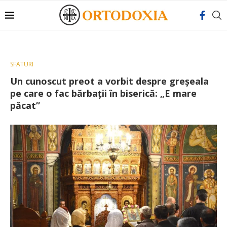
SFATURI
Un cunoscut preot a vorbit despre greşeala
pe care o fac bărbații în biserică: „E mare
păcat”