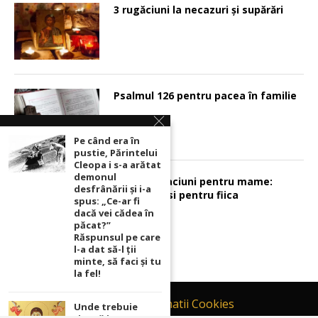
3 rugăciuni la necazuri și supărări
Psalmul 126 pentru pacea în familie
Pe când era în
pustie, Părintelui
Cleopa i s-a arătat
demonul
Sunt 2 rugaciuni pentru mame:
desfrânării şi i-a
pentru fiu si pentru fiica
spus: „Ce-ar fi
dacă vei cădea în
păcat?”
Răspunsul pe care
l-a dat să-l ții
minte, să faci și tu
la fel!
Contact
Informatii Cookies
Unde trebuie