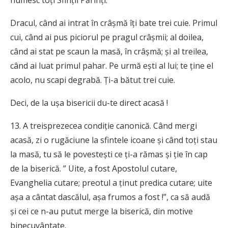
Dracul, când ai intrat în crâşmă îţi bate trei cuie. Primul
cui, când ai pus piciorul pe pragul crâşmii; al doilea,
când ai stat pe scaun la masă, în crâşmă; şi al treilea,
când ai luat primul pahar. Pe urmă eşti al lui; te ţine el
acolo, nu scapi degrabă. Ţi-a bătut trei cuie.
Deci, de la uşa bisericii du-te direct acasă !
13. A treisprezecea condiţie canonică. Când mergi
acasă, zi o rugăciune la sfintele icoane şi când toţi stau
la masă, tu să le povesteşti ce ţi-a rămas şi ţie în cap
de la biserică. ” Uite, a fost Apostolul cutare,
Evanghelia cutare; preotul a ţinut predica cutare; uite
aşa a cântat dascălul, aşa frumos a fost !”, ca să audă
şi cei ce n-au putut merge la biserică, din motive
binecuvântate.