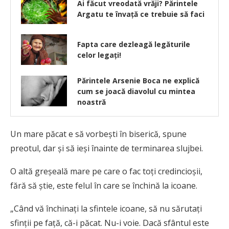
Ai făcut vreodată vrăji? Părintele
Argatu te învață ce trebuie să faci
Fapta care dezleagă legăturile
celor legaţi!
Părintele Arsenie Boca ne explică
cum se joacă diavolul cu mintea
noastră
Un mare păcat e să vorbești în biserică, spune
preotul, dar și să ieși înainte de terminarea slujbei.
O altă greșeală mare pe care o fac toți credincioșii,
fără să știe, este felul în care se închină la icoane.
„Când vă închinați la sfintele icoane, să nu sărutați
sfinții pe față, că-i păcat. Nu-i voie. Dacă sfântul este