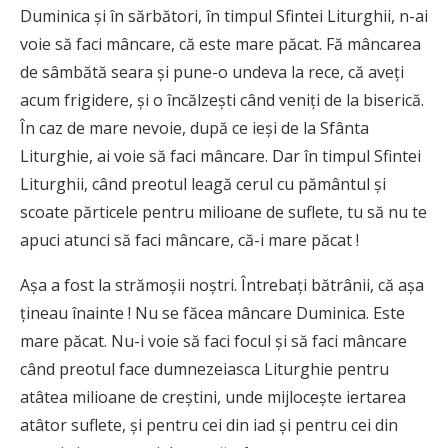
Duminica şi în sărbători, în timpul Sfintei Liturghii, n-ai
voie să faci mâncare, că este mare păcat. Fă mâncarea
de sâmbătă seara şi pune-o undeva la rece, că aveţi
acum frigidere, şi o încălzeşti când veniţi de la biserică.
În caz de mare nevoie, după ce ieşi de la Sfânta
Liturghie, ai voie să faci mâncare. Dar în timpul Sfintei
Liturghii, când preotul leagă cerul cu pământul şi
scoate părticele pentru milioane de suflete, tu să nu te
apuci atunci să faci mâncare, că-i mare păcat !
Aşa a fost la strămoşii noştri. Întrebaţi bătrânii, că aşa
ţineau înainte ! Nu se făcea mâncare Duminica. Este
mare păcat. Nu-i voie să faci focul şi să faci mâncare
când preotul face dumnezeiasca Liturghie pentru
atâtea milioane de creştini, unde mijloceşte iertarea
atâtor suflete, şi pentru cei din iad şi pentru cei din