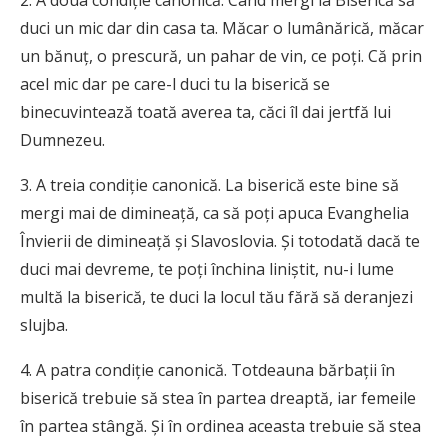
duci un mic dar din casa ta. Măcar o lumânărică, măcar
un bănuţ, o prescură, un pahar de vin, ce poţi. Că prin
acel mic dar pe care-l duci tu la biserică se
binecuvintează toată averea ta, căci îl dai jertfă lui
Dumnezeu.
3. A treia condiţie canonică. La biserică este bine să
mergi mai de dimineaţă, ca să poţi apuca Evanghelia
Învierii de dimineaţă şi Slavoslovia. Şi totodată dacă te
duci mai devreme, te poţi închina liniştit, nu-i lume
multă la biserică, te duci la locul tău fără să deranjezi
slujba.
4. A patra condiţie canonică. Totdeauna bărbaţii în
biserică trebuie să stea în partea dreaptă, iar femeile
în partea stângă. Şi în ordinea aceasta trebuie să stea