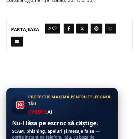
Editura Egumeniţa, Galaţi, 2011, p. 56)
0
PARTAJEAZA
PROTECȚIE MAXIMĂ PENTRU TELEFONUL
TĂU
CYBER3
.AI
Nu-l lăsa pe escroc să câștige.
SCAM, phishing, apeluri și mesaje false
—
oprite instant pe telefonul tău, cu baza de