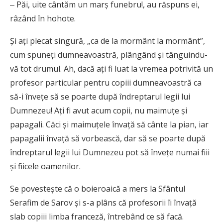
‒ Păi, uite cântăm un marş funebru!, au răspuns ei,
râzând în hohote.
Şi aţi plecat singură, „ca de la mormânt la mormânt”,
cum spuneţi dumneavoastră, plângând şi tânguindu-
vă tot drumul. Ah, dacă aţi fi luat la vremea potrivită un
profesor particular pentru copiii dumneavoastră ca
să-i înveţe să se poarte după îndreptarul legii lui
Dumnezeu! Aţi fi avut acum copii, nu maimuţe şi
papagali. Căci şi maimuţele învaţă să cânte la pian, iar
papagalii învaţă să vorbească, dar să se poarte după
îndreptarul legii lui Dumnezeu pot să înveţe numai fiii
şi fiicele oamenilor.
Se povesteşte că o boieroaică a mers la Sfântul
Serafim de Sarov şi s-a plâns că profesorii îi învaţă
slab copiii limba franceză, întrebând ce să facă.