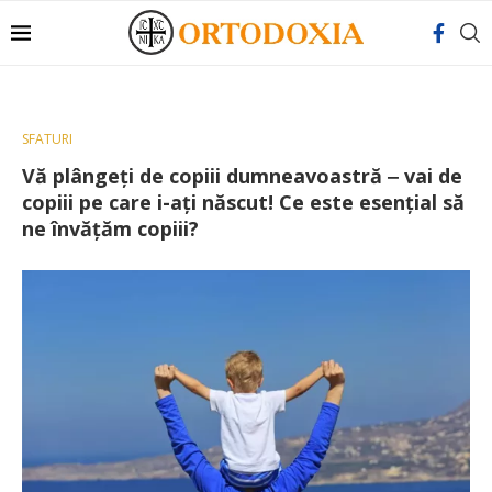
SFATURI
Vă plângeți de copiii dumneavoastră ‒ vai de
copiii pe care i-ați născut! Ce este esențial să
ne învățăm copiii?