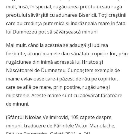
mult, însă, în special, rugăciunea preotului sau ruga
preotului săvârşită cu adunarea Bisericii. Toţi creştinii
care au credinţă puternică şi îndrăzneală mare în faţa
lui Dumnezeu pot să săvârşească minuni.
Mai mult, când la acestea se adaugă şi iubirea
fierbinte, atunci mamele dau sănătate copiilor lor, prin
rugăciunea din inimă adresată lui Hristos şi
Născătoarei de Dumnezeu. Cunoaştem exemple de
mame evlavioase care-i păzesc de rău pe copiii lor,
care se află pe mare, prin postire, rugăciune şi
milostenie. Aceste mame sunt cu adevărat făcătoare
de minuni.
(Sfântul Nicolae Velimirovici, 105 capete despre
minuni, traducere de Părintele Victor Manolache,