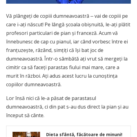
V
ă plângeți de copiii dumneavoastră ‒ vai de copiii pe
care i-ați născut! Pe lângă școala obișnuită, le-aţi plătit
profesori particulari de pian și franceză. Acum vă
înnebunesc de cap cu pianul, iar când vorbesc între ei
franţuzeşte, râzând, simţiţi că îşi bat joc de
dumneavoastră. Într-o sâmbătă aţi vrut să mergeţi la
cimitir ca să faceţi parastas fiului mai mare, care a
murit în război. Aţi adus acest lucru la cunoştinţa
copiilor dumneavoastră.
Lor însă nici că le-a păsat de parastasul
dumneavoastră, ci din pat s-au dus direct la pian şi au
început să cânte.
Dieta sfântă, făcătoare de minuni!