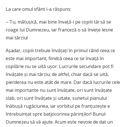
La care omul sfânt i-a răspuns:
‒ Tu, mătuşică, mai bine învaţă-i pe copiii tăi să se
roage lui Dumnezeu, iar franceză o să înveţe lesne
mai târziu!
Aşadar, copiii trebuie învăţaţi în primul rând ceea ce
este mai important, fiindcă ceea ce se învaţă în
copilărie nu se uită uşor. Lucrurile secundare pot fi
învăţate şi mai târziu; de altfel, chiar dacă se uită,
pierderea nu este atât de mare. Dar dacă lucrurile cele
mai importante nu sunt învăţate, ori sunt învăţate
slab, ori sunt învăţate şi uitate, sunetul pianului
înăbuşă rugăciunea, iar vorbitul pe franţuzeşte e
întrebuinţat spre batjocorirea părinţilor! Bunul
Dumnezeu să vă ajute. Acum este nevoie de dat un