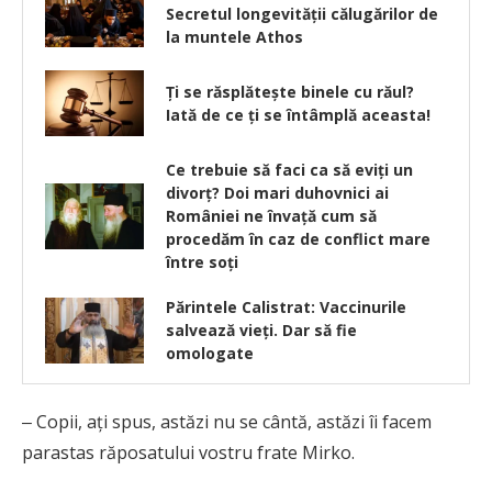
Secretul longevității călugărilor de
la muntele Athos
Ţi se răsplăteşte binele cu răul?
Iată de ce ți se întâmplă aceasta!
Ce trebuie să faci ca să eviți un
divorț? Doi mari duhovnici ai
României ne învață cum să
procedăm în caz de conflict mare
între soți
Părintele Calistrat: Vaccinurile
salvează vieți. Dar să fie
omologate
‒ Copii, aţi spus, astăzi nu se cântă, astăzi îi facem
parastas răposatului vostru frate Mirko.