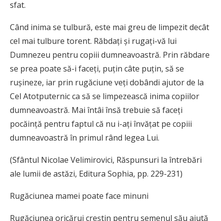
sfat.
Când inima se tulbură, este mai greu de limpezit decât
cel mai tulbure torent. Răbdaţi şi rugaţi-vă lui
Dumnezeu pentru copiii dumneavoastră. Prin răbdare
se prea poate să-i faceţi, puţin câte puţin, să se
ruşineze, iar prin rugăciune veţi dobândi ajutor de la
Cel Atotputernic ca să se limpezească inima copiilor
dumneavoastră. Mai întâi însă trebuie să faceţi
pocăinţă pentru faptul că nu i-aţi învăţat pe copiii
dumneavoastră în primul rând legea Lui.
(Sfântul Nicolae Velimirovici, Răspunsuri la întrebări
ale lumii de astăzi, Editura Sophia, pp. 229-231)
Rugăciunea mamei poate face minuni
R
ugăciunea oricărui creştin pentru semenul său ajută