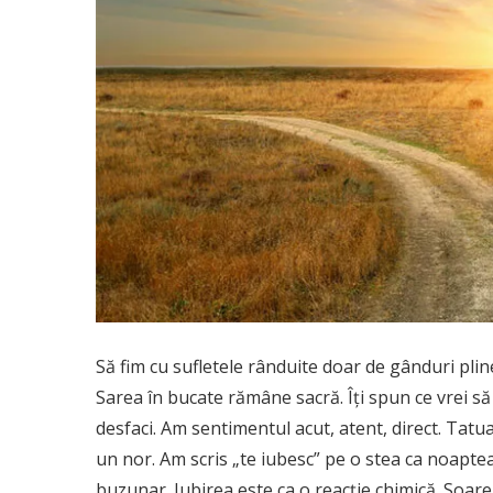
Să fim cu sufletele rânduite doar de gânduri pline
Sarea în bucate rămâne sacră. Îți spun ce vrei să
desfaci. Am sentimentul acut, atent, direct. Tatua
un nor. Am scris „te iubesc” pe o stea ca noaptea 
buzunar. Iubirea este ca o reacţie chimică. Soare