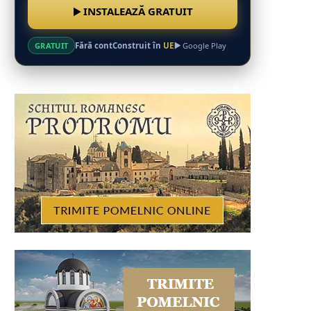
INSTALEAZĂ GRATUIT
Fără cont
Construit în
UE
GRATUIT
Google Play