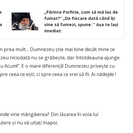
e
„Părinte Porfirie, cum să mă las de
fumat?” „De fiecare dată când îţi
a
vine să fumezi, spune: ” Așa te lași
imediat:
un prea mult… Dumnezeu ştie mai bine decât mine ce
ezeu niciodată nu se grăbeşte, dar întotdeauna ajunge
Nu Acum!”. E o mare diferenţă! Dumnezeu priveşte cu
spre ceea ce eşti, ci spre ceea ce vrei să fii. Ai nădejde !
 unde vine mângâierea? Din lăsarea în voia lui
re şi nu vă uitaţi înapoi.