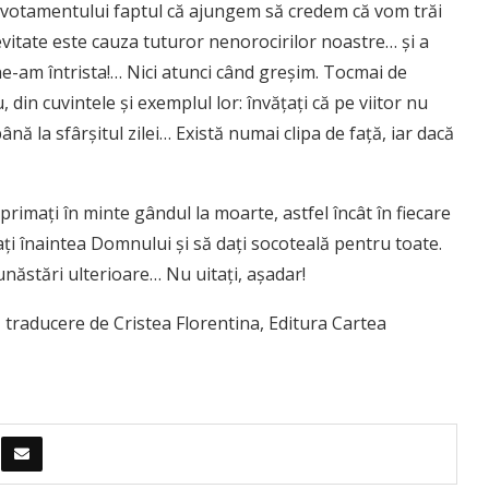
votamentului faptul că ajungem să credem că vom trăi
evitate este cauza tuturor nenorocirilor noastre… şi a
u ne-am întrista!… Nici atunci când greşim. Tocmai de
 din cuvintele şi exemplul lor: învăţaţi că pe viitor nu
 la sfârşitul zilei… Există numai clipa de faţă, iar dacă
primaţi în minte gândul la moarte, astfel încât în fiecare
ţişaţi înaintea Domnului şi să daţi socoteală pentru toate.
bunăstări ulterioare… Nu uitaţi, aşadar!
, traducere de Cristea Florentina, Editura Cartea