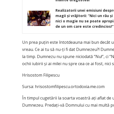
Realizatorii unei emisiuni despr
magii şi vrăjitorii: ”Nici un rău şi
nici o magie nu se poate apropi
de un om care este credincios!”
Un prea puţin este întotdeauna mai bun decât 
vreau. Ce ai tu să nu-ţi fi dat Dumnezeu?! Dumn
la timp. Dumnezu nu spune niciodată “Nu!”, ci “
ochii iubirii şi ai milei nu spre cea ce ai fost, nici 
Hrisostom Filipescu
Sursa: hrisostomfilipescu.ortodoxia.me.com
În timpul cugetării la soarta voastră aţi aflat de
Dumnezeu. Predaţi-vă Domnului cu mai multă pute