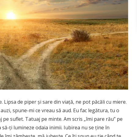
. Lipsa de piper și sare din viață, ne pot păcăli cu miere.
 auzi, spune-mi ce vreau să aud. Eu fac legătura, tu o
j pe suflet. Tatuaj pe minte. Am scris „îmi pare rău” pe
să-ți lumineze odaia inimii. Iubirea nu se ține în
le îmi zâmbește, mă iubeşte. Ce îți spun eu ție când te