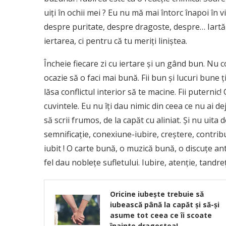
uiți în ochii mei ? Eu nu mă mai întorc înapoi în
despre puritate, despre dragoste, despre… Iartă-i
iertarea, ci pentru că tu meriţi liniştea.
Încheie fiecare zi cu iertare şi un gând bun. Nu 
ocazie să o faci mai bună. Fii bun şi lucuri bune ţ
lăsa conflictul interior să te macine. Fii puternic! 
cuvintele. Eu nu îţi dau nimic din ceea ce nu ai dej
să scrii frumos, de la capăt cu aliniat. Şi nu uita 
semnificaţie, conexiune-iubire, creştere, contribuţi
iubit ! O carte bună, o muzică bună, o discuţe ant
fel dau nobleţe sufletului. Iubire, atenţie, tandreţ
Oricine iubește trebuie să
iubească până la capăt și să-și
asume tot ceea ce îi scoate
înainte dragostea!