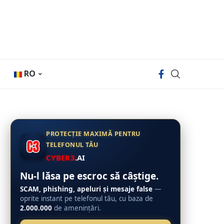
RO
PROTECȚIE MAXIMĂ PENTRU
TELEFONUL TĂU
CYBER3
.AI
Nu-l lăsa pe escroc să câștige.
SCAM, phishing, apeluri și mesaje false
—
oprite instant pe telefonul tău, cu baza de
2.000.000
de amenințări.