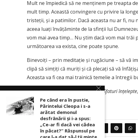
Mult ne împiedică să ne menţinem pe treapta de
mult timp. Această convingere cu privire la long
tristeţii, şi a patimilor. Dacă aceasta nu ar fi, n
aceea luaţi învăţăminte de la sfinţii lui Dumnezeu,
vom mai avea timp… Nu ştim dacă vom mai trăi până
următoarea va exista, cine poate spune.
Binevoiţi – prin meditaţie şi rugăciune – să vă im
clipă să simţiţi că muriţi şi că plecaţi să vă înfă
Aceasta va fi cea mai trainică temelie a întregii 
Sursa: Sfântul Teofan Zăvorâtul,
Sfaturi înțelepte
Orodoxă, p. 280.
Pe când era în pustie,
Părintelui Cleopa i s-a
arătat demonul
desfrânării şi i-a spus:
„Ce-ar fi dacă vei cădea
0
PARTAJEAZA
în păcat?” Răspunsul pe
care l-a dat să-l ții minte,