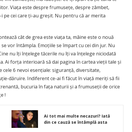
 viitor. Viaţa este despre frumuseţe, despre zâmbet,
 pe cei care ţi-au greşit. Nu pentru că ar merita
contează cât de grea este viaţa ta, mâine este o nouă
i se vor întâmpla. Emoţiile se împart cu cei din jur. Nu
Cine nu îţi înţelege tăcerile nu îţi va înţelege niciodată
a. Ai forţa interioară să dai pagina în cartea vieţii tale şi
de cele 6 nevoi esenţiale: siguranţă, diversitate,
e-dăruire. Indiferent ce-ai fi făcut în viaţă meriţi să fii
renantă, bucuria în faţa naturii şi a frumuseţii de orice
e !
Ai tot mai multe necazuri? Iată
din ce cauză se întâmplă asta