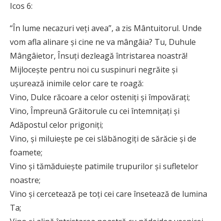
Icos 6:
“În lume necazuri veți avea”, a zis Mântuitorul. Unde
vom afla alinare și cine ne va mângâia? Tu, Duhule
Mângâietor, Însuți dezleagă întristarea noastră!
Mijlocește pentru noi cu suspinuri negrăite și
ușurează inimile celor care te roagă:
Vino, Dulce răcoare a celor osteniți și împovărați;
Vino, Împreună Grăitorule cu cei întemnițați și
Adăpostul celor prigoniți;
Vino, și miluiește pe cei slăbănogiți de sărăcie și de
foamete;
Vino și tămăduiește patimile trupurilor și sufletelor
noastre;
Vino și cercetează pe toți cei care însetează de lumina
Ta;