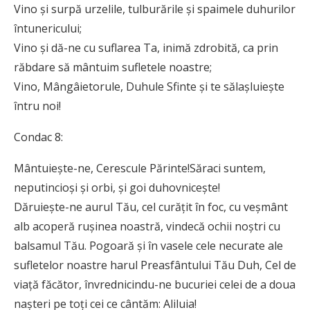
Vino și surpă urzelile, tulburările și spaimele duhurilor
întunericului;
Vino și dă-ne cu suflarea Ta, inimă zdrobită, ca prin
răbdare să mântuim sufletele noastre;
Vino, Mângâietorule, Duhule Sfinte și te sălașluiește
întru noi!
Condac 8:
Mântuiește-ne, Cerescule Părinte!Săraci suntem,
neputincioși și orbi, și goi duhovnicește!
Dăruiește-ne aurul Tău, cel curățit în foc, cu veșmânt
alb acoperă rușinea noastră, vindecă ochii noștri cu
balsamul Tău. Pogoară și în vasele cele necurate ale
sufletelor noastre harul Preasfântului Tău Duh, Cel de
viață făcător, învrednicindu-ne bucuriei celei de a doua
nașteri pe toți cei ce cântăm: Aliluia!