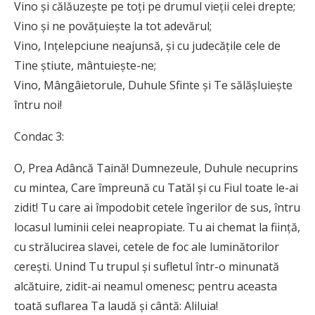
Vino și călăuzește pe toți pe drumul vieții celei drepte;
Vino și ne povățuiește la tot adevărul;
Vino, Ințelepciune neajunsă, și cu judecățile cele de
Tine știute, mântuiește-ne;
Vino, Mângâietorule, Duhule Sfinte și Te sălășluiește
întru noi!
Condac 3:
O, Prea Adâncă Taină! Dumnezeule, Duhule necuprins
cu mintea, Care împreună cu Tatăl și cu Fiul toate le-ai
zidit! Tu care ai împodobit cetele îngerilor de sus, întru
locasul luminii celei neapropiate. Tu ai chemat la ființă,
cu strălucirea slavei, cetele de foc ale luminătorilor
cerești. Unind Tu trupul și sufletul într-o minunată
alcătuire, zidit-ai neamul omenesc; pentru aceasta
toată suflarea Ta laudă și cântă: Aliluia!