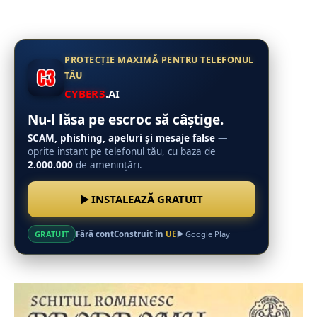
PROTECȚIE MAXIMĂ PENTRU TELEFONUL
TĂU
CYBER3
.AI
Nu-l lăsa pe escroc să câștige.
SCAM, phishing, apeluri și mesaje false
—
oprite instant pe telefonul tău, cu baza de
2.000.000
de amenințări.
INSTALEAZĂ GRATUIT
Fără cont
Construit în
UE
GRATUIT
Google Play