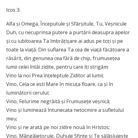
Icos 3:
Alfa și Omega, Începutule și Sfârșitule, Tu, Veșnicule
Duh, cu necuprinsa putere a purtării deasupra apelor
și cu iubitoarea Ta îmbrățișare ai adus pe toți și pe
toate la viață. Din suflarea Ta cea de viață făcătoare a
răsărit, din genunea cea fără de chip, frumusețea
lumii celei întâi zidite, pentru care îți strigăm:
Vino la noi Prea înțeleptule Ziditor al lumii;
Vino, Cela ce esti Mare în micuța floare, ca și în
luminătorii cerului;
Vino, Felurime negrăită și Frumusețe veșnică;
Vino și luminează întunecata netocmire a sufletului
meu;
Vino și ne arată pe noi zidire nouă în Hristos;
Vino, Mângâietorule, Duhule Sfinte și Te sălășluiește