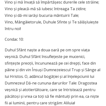
Vino și mă învață să împărtășesc durerile cele străine;
Vino și pleacă-mă să iubesc întreaga Ta zidire;
Vino și dă-mi iarăși bucuria mântuirii Tale;
Vino, Mângâietorule, Duhule Sfinte și Te sălășluiește
întru noi!
Condac 10:
Duhul Sfânt naște a doua oară pe om spre viața
veșnică. Duhul Sfânt însuflețeste pe mucenici,
sfințește preoții, încununează pe cei drepți, face din
pâine și din vin Însuși Dumnezeiescul Trup și Sânge al
lui Hristos. O, adâncul bogăției și al înțelepciunii lui
Dumnezeu! Dă-ne cununa darurilor Tale: Dragostea
veșnică și atotiertătoare, care se întristează pentru
păcătoși și vrea ca toți să fie mântuiți prin ea, ca niște
fii ai luminii, pentru care strigăm: Aliluia!