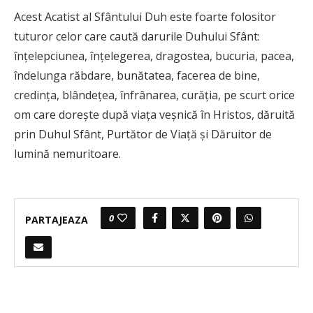
Acest Acatist al Sfântului Duh este foarte folositor
tuturor celor care caută darurile Duhului Sfânt:
înțelepciunea, înțelegerea, dragostea, bucuria, pacea,
îndelunga răbdare, bunătatea, facerea de bine,
credința, blândețea, înfrânarea, curăția, pe scurt orice
om care dorește după viața veșnică în Hristos, dăruită
prin Duhul Sfânt, Purtător de Viață și Dăruitor de
lumină nemuritoare.
0
PARTAJEAZA