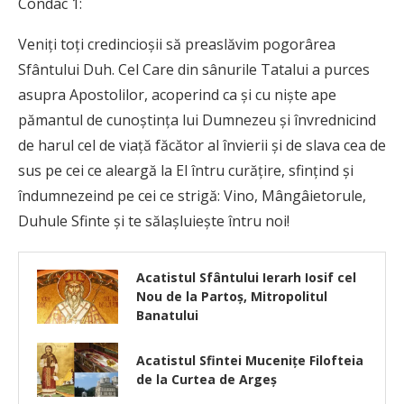
Condac 1:
Veniți toți credincioșii să preaslăvim pogorârea
Sfântului Duh. Cel Care din sânurile Tatalui a purces
asupra Apostolilor, acoperind ca și cu niște ape
pămantul de cunoștința lui Dumnezeu și învrednicind
de harul cel de viață făcător al învierii și de slava cea de
sus pe cei ce aleargă la El întru curățire, sfințind și
îndumnezeind pe cei ce strigă: Vino, Mângâietorule,
Duhule Sfinte și te sălașluiește întru noi!
Acatistul Sfântului Ierarh Iosif cel
Nou de la Partoş, Mitropolitul
Banatului
Acatistul Sfintei Muceniţe Filofteia
de la Curtea de Argeș