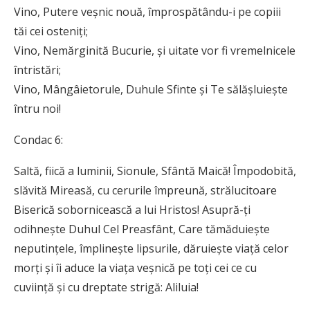
Vino, Putere veșnic nouă, împrospătându-i pe copiii
tăi cei osteniți;
Vino, Nemărginită Bucurie, și uitate vor fi vremelnicele
întristări;
Vino, Mângâietorule, Duhule Sfinte și Te sălășluiește
întru noi!
Condac 6:
Saltă, fiică a luminii, Sionule, Sfântă Maică! Împodobită,
slăvită Mireasă, cu cerurile împreună, strălucitoare
Biserică sobornicească a lui Hristos! Asupră-ți
odihnește Duhul Cel Preasfânt, Care tămăduiește
neputințele, împlinește lipsurile, dăruiește viață celor
morți și îi aduce la viața veșnică pe toți cei ce cu
cuviință și cu dreptate strigă: Aliluia!