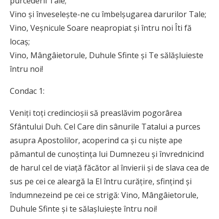
purcederii Tale;
Vino și înveselește-ne cu îmbelșugarea darurilor Tale;
Vino, Veșnicule Soare neapropiat și întru noi Îti fă
locaș;
Vino, Mângâietorule, Duhule Sfinte și Te sălășluieste
întru noi!
Condac 1:
Veniți toți credincioșii să preaslăvim pogorârea
Sfântului Duh. Cel Care din sânurile Tatalui a purces
asupra Apostolilor, acoperind ca și cu niște ape
pămantul de cunoștința lui Dumnezeu și învrednicind
de harul cel de viață făcător al învierii și de slava cea de
sus pe cei ce aleargă la El întru curățire, sfințind și
îndumnezeind pe cei ce strigă: Vino, Mângâietorule,
Duhule Sfinte și te sălașluiește întru noi!