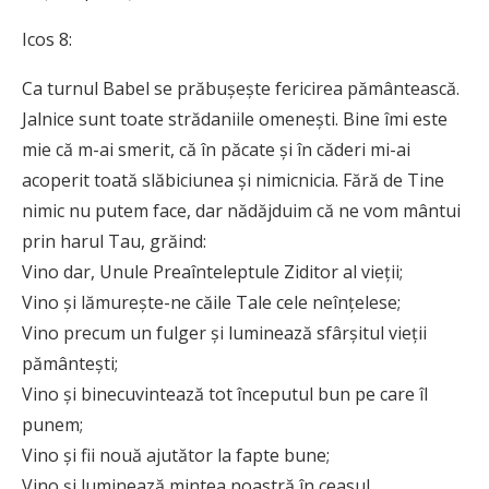
Icos 8:
Ca turnul Babel se prăbușește fericirea pământească.
Jalnice sunt toate strădaniile omenești. Bine îmi este
mie că m-ai smerit, că în păcate și în căderi mi-ai
acoperit toată slăbiciunea și nimicnicia. Fără de Tine
nimic nu putem face, dar nădăjduim că ne vom mântui
prin harul Tau, grăind:
Vino dar, Unule Preaînteleptule Ziditor al vieții;
Vino și lămurește-ne căile Tale cele neînțelese;
Vino precum un fulger și luminează sfârșitul vieții
pământești;
Vino și binecuvintează tot începutul bun pe care îl
punem;
Vino și fii nouă ajutător la fapte bune;
Vino și luminează mintea noastră în ceasul