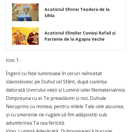
Acatistul Sfintei Teodora de la
Sihla
Acatistul Sfinţilor Cuvioşi Rafail şi
Partenie de la Agapia Veche
Icos 1:
Îngerii cu fețe luminoase în ceruri neîncetat
slavoslovesc pe Duhul cel Sfânt, după cuviința
datorată Izvorului vieții și Luminii celei Nematerialnice.
Dimpreuna cu ei Te preaslăvim și noi, Duhule
Necuprins cu mintea, pentru milele Tale cele ascunse,
și cu smerenie ne rugăm să fim adăpostiți sub
adumbrirea Ta cea fericită:
Vino, Lumină Adevărată, Duhovnicească bucurie;