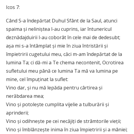
Icos 7:
Când S-a îndepărtat Duhul Sfânt de la Saul, atunci
spaima și neliniștea l-au cuprins, iar întunericul
deznădajduirii l-au coborât în cele mai de dedesubt;
așa mi s-a întâmplat și mie în ziua întristării și
împietririi cugetului meu, căci m-am îndepărtat de la
lumina Ta; ci dă-mi a Te chema necontenit, Ocrotirea
sufletului meu până ce lumina Ta mă va lumina pe
mine, cel împuținat la suflet:
Vino dar, și nu mă lepăda pentru cârtirea și
nerăbdarea mea;
Vino și potolește cumplita vijelie a tulburării și
aprinderii;
Vino și odihnește pe cei necăjiți de strâmtorile vieții;
Vino și îmblânzește inima în ziua împietririi și a mâniei;