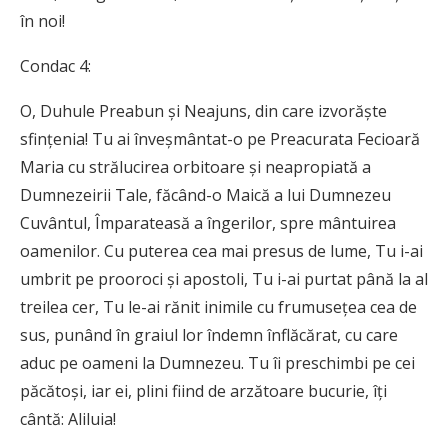
în noi!
Condac 4:
O, Duhule Preabun și Neajuns, din care izvorăște
sfințenia! Tu ai înveșmântat-o pe Preacurata Fecioară
Maria cu strălucirea orbitoare și neapropiată a
Dumnezeirii Tale, făcând-o Maică a lui Dumnezeu
Cuvântul, Împarateasă a îngerilor, spre mântuirea
oamenilor. Cu puterea cea mai presus de lume, Tu i-ai
umbrit pe prooroci și apostoli, Tu i-ai purtat până la al
treilea cer, Tu le-ai rănit inimile cu frumusețea cea de
sus, punând în graiul lor îndemn înflăcărat, cu care
aduc pe oameni la Dumnezeu. Tu îi preschimbi pe cei
păcătoși, iar ei, plini fiind de arzătoare bucurie, îți
cântă: Aliluia!