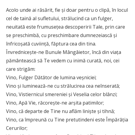
Acolo unde ai răsărit, fie și doar pentru o clipă, în locul
cel de taină al sufletului, strălucind ca un fulger,
neuitată este frumusețea descoperirii Tale, prin care
se preschimbă, cu preschimbare dumnezeiască și
înfricoșată cuviință, făptura cea din tina.
Învrednicește-ne Bunule Mângâietor, încă din viața
pământească să Te vedem cu inimă curată, noi, cei
care strigăm:
Vino, Fulger Dătător de lumina veșniciei;
Vino și luminează-ne cu strălucirea cea neînserată;
Vino, Vistiernicul smereniei și Veselia celor blânzi;
Vino, Apă Vie, răcorește-ne arșita patimilor;
Vino, că departe de Tine nu aflăm liniște și tihnă;
Vino, ca împreună cu Tine pretutindeni este Împărăția
Cerurilor;