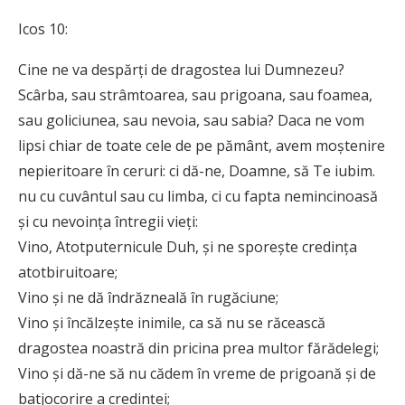
Icos 10:
Cine ne va despărți de dragostea lui Dumnezeu?
Scârba, sau strâmtoarea, sau prigoana, sau foamea,
sau goliciunea, sau nevoia, sau sabia? Daca ne vom
lipsi chiar de toate cele de pe pământ, avem moștenire
nepieritoare în ceruri: ci dă-ne, Doamne, să Te iubim.
nu cu cuvântul sau cu limba, ci cu fapta nemincinoasă
și cu nevoința întregii vieți:
Vino, Atotputernicule Duh, și ne sporește credința
atotbiruitoare;
Vino și ne dă îndrăzneală în rugăciune;
Vino și încălzește inimile, ca să nu se răcească
dragostea noastră din pricina prea multor fărădelegi;
Vino și dă-ne să nu cădem în vreme de prigoană și de
batjocorire a credinței;