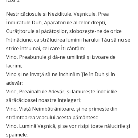
Icos 5:
Nestricăciosule și Neziditule, Veșnicule, Prea
Înduratule Duh, Apăratorule al celor drepți,
Curățitorule al păcătoșilor, slobozește-ne de orice
întinăciune, ca strălucirea luminii harului Tău să nu se
strice întru noi, cei care Îti cântăm:
Vino, Preabunule și dă-ne umilință și izvoare de
lacrimi;
Vino și ne învață să ne închinăm Ție în Duh și în
adevăr;
Vino, Preaînaltule Adevăr, și lămurește îndoielile
sărăcăcioasei noastre înțelegeri;
Vino, Viață Neîmbătrânitoare, și ne primește din
strâmtoarea veacului acesta pământesc;
Vino, Lumină Veșnică, și se vor risipi toate nălucirile și
spaimele;