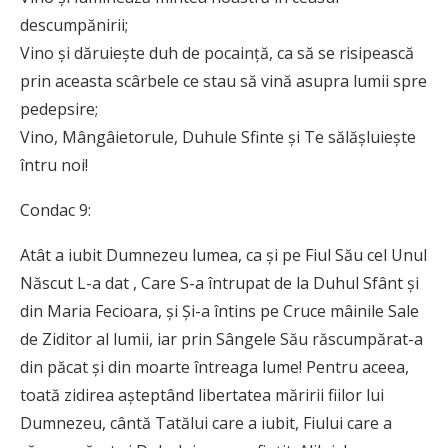
descumpănirii;
Vino și dăruiește duh de pocaință, ca să se risipească
prin aceasta scârbele ce stau să vină asupra lumii spre
pedepsire;
Vino, Mângâietorule, Duhule Sfinte și Te sălășluiește
întru noi!
Condac 9:
Atât a iubit Dumnezeu lumea, ca și pe Fiul Său cel Unul
Născut L-a dat , Care S-a întrupat de la Duhul Sfânt și
din Maria Fecioara, și Și-a întins pe Cruce mâinile Sale
de Ziditor al lumii, iar prin Sângele Său răscumpărat-a
din păcat și din moarte întreaga lume! Pentru aceea,
toată zidirea așteptând libertatea măririi fiilor lui
Dumnezeu, cântă Tatălui care a iubit, Fiului care a