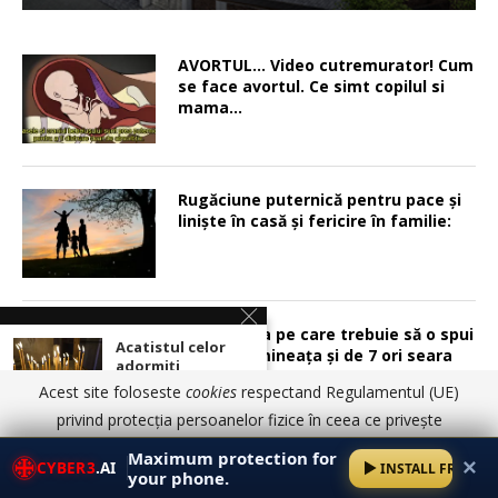
AVORTUL… Video cutremurator! Cum
se face avortul. Ce simt copilul si
mama…
Rugăciune puternică pentru pace şi
linişte în casă şi fericire în familie:
Rugăciunea pe care trebuie să o spui
Acatistul celor
de 7 ori dimineața și de 7 ori seara
adormiți
Acest site foloseste
cookies
respectand Regulamentul (UE)
privind protecția persoanelor fizice în ceea ce privește
Acatist de iertare
prelucrarea datelor cu caracter personal și privind libera
Maximum protection for
✕
CYBER3
.AI
Rugăciune către Maica Domnului
INSTALL FREE
circulație a acestor date.
Am înțeles
Detalii aici
your phone.
pentru copiii tăi