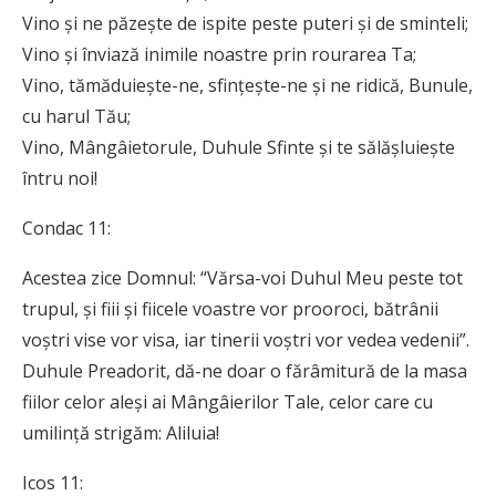
Vino și ne păzește de ispite peste puteri și de sminteli;
Vino și înviază inimile noastre prin rourarea Ta;
Vino, tămăduiește-ne, sfințește-ne și ne ridică, Bunule,
cu harul Tău;
Vino, Mângâietorule, Duhule Sfinte și te sălășluiește
întru noi!
Condac 11:
Acestea zice Domnul: “Vărsa-voi Duhul Meu peste tot
trupul, și fiii și fiicele voastre vor prooroci, bătrânii
voștri vise vor visa, iar tinerii voștri vor vedea vedenii”.
Duhule Preadorit, dă-ne doar o fărâmitură de la masa
fiilor celor aleși ai Mângâierilor Tale, celor care cu
umilință strigăm: Aliluia!
Icos 11: