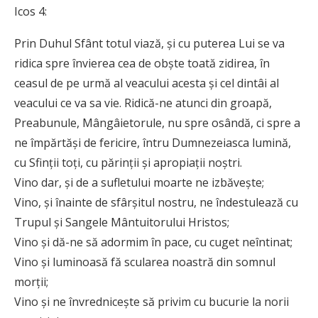
Icos 4:
Prin Duhul Sfânt totul viază, și cu puterea Lui se va
ridica spre învierea cea de obște toată zidirea, în
ceasul de pe urmă al veacului acesta și cel dintâi al
veacului ce va sa vie. Ridică-ne atunci din groapă,
Preabunule, Mângâietorule, nu spre osândă, ci spre a
ne împărtăși de fericire, întru Dumnezeiasca lumină,
cu Sfinții toți, cu părinții și apropiații noștri.
Vino dar, și de a sufletului moarte ne izbăvește;
Vino, și înainte de sfârșitul nostru, ne îndestulează cu
Trupul și Sangele Mântuitorului Hristos;
Vino și dă-ne să adormim în pace, cu cuget neîntinat;
Vino și luminoasă fă scularea noastră din somnul
morții;
Vino și ne învrednicește să privim cu bucurie la norii