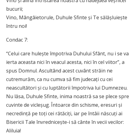
Vino și alină întristarea noastră cu nădejdea veșnicei
bucurii;
Vino, Mângâietorule, Duhule Sfinte și Te sălășluiește
întru noi!
Condac 7:
“Celui care hulește împotriva Duhului Sfânt, nu i se va
ierta aceasta nici în veacul acesta, nici în cel viitor”, a
spus Domnul. Ascultând acest cuvânt străin ne
cutremurăm, ca nu cumva să fim judecați cu cei
neascultători și cu luptătorii împotriva lui Dumnezeu.
Nu lăsa, Duhule Sfinte, inima noastră sa se plece spre
cuvinte de vicleșug. Întoarce din schisme, eresuri și
necredință pe toți cei rătăciți, iar pe întâii născuți ai
Bisericii Tale învrednicește-i să cânte în vecii vecilor:
Aliluia!