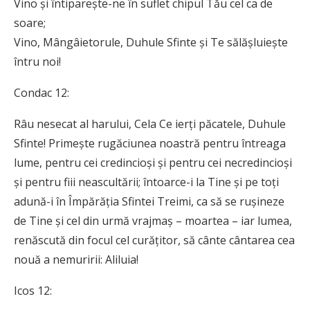
Vino și întiparește-ne în suflet chipul Tău cel ca de
soare;
Vino, Mângâietorule, Duhule Sfinte și Te sălășluiește
întru noi!
Condac 12:
Râu nesecat al harului, Cela Ce ierți păcatele, Duhule
Sfinte! Primește rugăciunea noastră pentru întreaga
lume, pentru cei credincioși și pentru cei necredincioși
și pentru fiii neascultării; întoarce-i la Tine și pe toți
adună-i în Împărăția Sfintei Treimi, ca să se rușineze
de Tine și cel din urmă vrajmaș – moartea – iar lumea,
renăscută din focul cel curățitor, să cânte cântarea cea
nouă a nemuririi: Aliluia!
Icos 12: