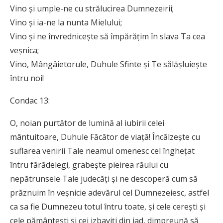
Vino și umple-ne cu strălucirea Dumnezeirii;
Vino și ia-ne la nunta Mielului;
Vino și ne învrednicește să împărățim în slava Ta cea
veșnica;
Vino, Mângâietorule, Duhule Sfinte și Te sălășluiește
întru noi!
Condac 13:
O, noian purtător de lumină al iubirii celei
mântuitoare, Duhule Făcător de viață! Încălzește cu
suflarea venirii Tale neamul omenesc cel înghețat
întru fărădelegi, grabește pieirea răului cu
nepătrunsele Tale judecăți și ne descoperă cum să
prăznuim în veșnicie adevărul cel Dumnezeiesc, astfel
ca sa fie Dumnezeu totul întru toate, și cele cerești și
cele pământești și cei izbaviți din iad, dimpreună să