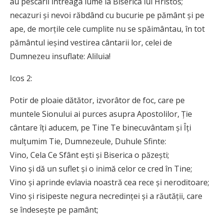
au pescarii întreaga lume la Biserica lui Hristos;
necazuri și nevoi răbdând cu bucurie pe pământ și pe
ape, de morțile cele cumplite nu se spăimântau, în tot
pământul ieșind vestirea cântarii lor, celei de
Dumnezeu insuflate: Aliluia!
Icos 2:
Potir de ploaie dătător, izvorâtor de foc, care pe
muntele Sionului ai purces asupra Apostolilor, Ție
cântare îți aducem, pe Tine Te binecuvântam și Îți
mulțumim Tie, Dumnezeule, Duhule Sfinte:
Vino, Cela Ce Sfânt ești și Biserica o păzești;
Vino și dă un suflet și o inimă celor ce cred în Tine;
Vino și aprinde evlavia noastră cea rece și neroditoare;
Vino și risipeste negura necredinței și a răutății, care
se îndesește pe pamânt;