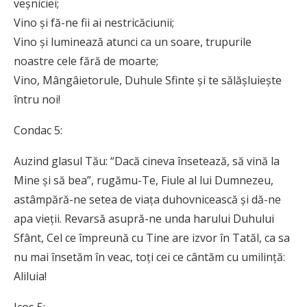
veșniciei;
Vino și fă-ne fii ai nestricăciunii;
Vino și luminează atunci ca un soare, trupurile
noastre cele fără de moarte;
Vino, Mângâietorule, Duhule Sfinte și te sălășluiește
întru noi!
Condac 5:
Auzind glasul Tău: “Dacă cineva însetează, să vină la
Mine și să bea”, rugămu-Te, Fiule al lui Dumnezeu,
astâmpără-ne setea de viața duhovnicească și dă-ne
apa vieții. Revarsă asupră-ne unda harului Duhului
Sfânt, Cel ce împreună cu Tine are izvor în Tatăl, ca sa
nu mai însetăm în veac, toți cei ce cântăm cu umilință:
Aliluia!