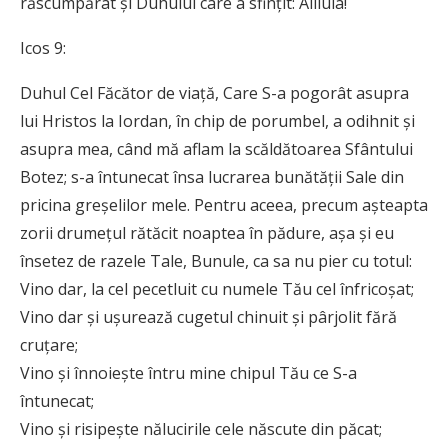
răscumpărat și Duhului care a sfințit: Aliluia!
Icos 9:
Duhul Cel Făcător de viață, Care S-a pogorât asupra
lui Hristos la Iordan, în chip de porumbel, a odihnit și
asupra mea, când mă aflam la scăldătoarea Sfântului
Botez; s-a întunecat însa lucrarea bunătății Sale din
pricina greșelilor mele. Pentru aceea, precum așteapta
zorii drumețul rătăcit noaptea în pădure, așa și eu
însetez de razele Tale, Bunule, ca sa nu pier cu totul:
Vino dar, la cel pecetluit cu numele Tău cel înfricoșat;
Vino dar și ușurează cugetul chinuit și pârjolit fără
cruțare;
Vino și înnoiește întru mine chipul Tău ce S-a
întunecat;
Vino și risipește nălucirile cele născute din păcat;