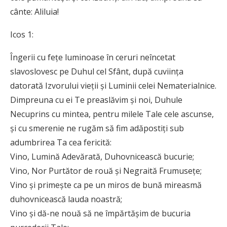
cânte: Aliluia!
Icos 1:
Îngerii cu fețe luminoase în ceruri neîncetat
slavoslovesc pe Duhul cel Sfânt, după cuviința
datorată Izvorului vieții și Luminii celei Nematerialnice.
Dimpreuna cu ei Te preaslăvim și noi, Duhule
Necuprins cu mintea, pentru milele Tale cele ascunse,
și cu smerenie ne rugăm să fim adăpostiți sub
adumbrirea Ta cea fericită:
Vino, Lumină Adevărată, Duhovnicească bucurie;
Vino, Nor Purtător de rouă și Negraită Frumusețe;
Vino și primește ca pe un miros de bună mireasmă
duhovnicească lauda noastră;
Vino și dă-ne nouă să ne împărtășim de bucuria