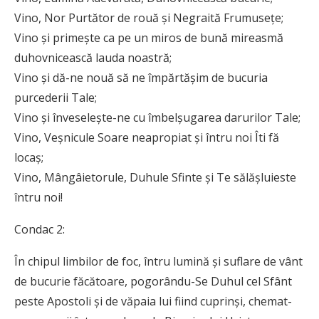
Vino, Nor Purtător de rouă și Negraită Frumusețe;
Vino și primește ca pe un miros de bună mireasmă
duhovnicească lauda noastră;
Vino și dă-ne nouă să ne împărtășim de bucuria
purcederii Tale;
Vino și înveselește-ne cu îmbelșugarea darurilor Tale;
Vino, Veșnicule Soare neapropiat și întru noi Îti fă
locaș;
Vino, Mângâietorule, Duhule Sfinte și Te sălășluieste
întru noi!
Condac 2:
În chipul limbilor de foc, întru lumină și suflare de vânt
de bucurie făcătoare, pogorându-Se Duhul cel Sfânt
peste Apostoli și de văpaia lui fiind cuprinși, chemat-