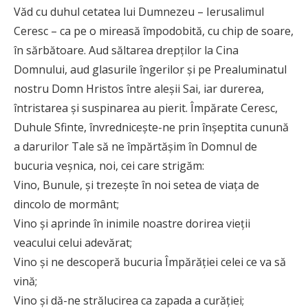
Văd cu duhul cetatea lui Dumnezeu – Ierusalimul
Ceresc – ca pe o mireasă împodobită, cu chip de soare,
în sărbătoare. Aud săltarea drepților la Cina
Domnului, aud glasurile îngerilor și pe Prealuminatul
nostru Domn Hristos între aleșii Sai, iar durerea,
întristarea și suspinarea au pierit. Împărate Ceresc,
Duhule Sfinte, învrednicește-ne prin înșeptita cunună
a darurilor Tale să ne împărtășim în Domnul de
bucuria veșnica, noi, cei care strigăm:
Vino, Bunule, și trezește în noi setea de viața de
dincolo de mormânt;
Vino și aprinde în inimile noastre dorirea vieții
veacului celui adevărat;
Vino și ne descoperă bucuria Împărăției celei ce va să
vină;
Vino și dă-ne strălucirea ca zapada a curăției;