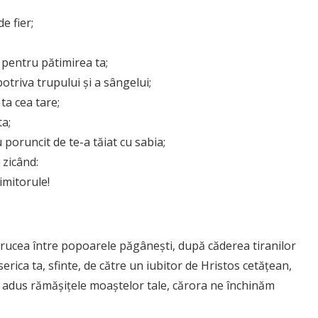
e fier;
;
 pentru pătimirea ta;
otriva trupului și a sângelui;
ta cea tare;
ta;
poruncit de te-a tăiat cu sabia;
 zicând:
imitorule!
t crucea între popoarele păgânești, după căderea tiranilor
iserica ta, sfinte, de către un iubitor de Hristos cetățean,
u adus rămășițele moaștelor tale, cărora ne închinăm