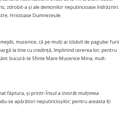
ns, zdrobit-a și ale demonilor neputincioase îndrăzniri.
astre, Hristoase Dumnezeule.
imejdii, mucenice, că pe mulți ai izbăvit de pagube: furii
argă la tine cu credință, împlinind cererea lor; pentru
ântăm: bucură-te Sfinte Mare Mucenice Mina, mult-
t făptura, și printr-Însul a izvorât mulțimea
du-se apărători neputincioșilor; pentru aceasta îți