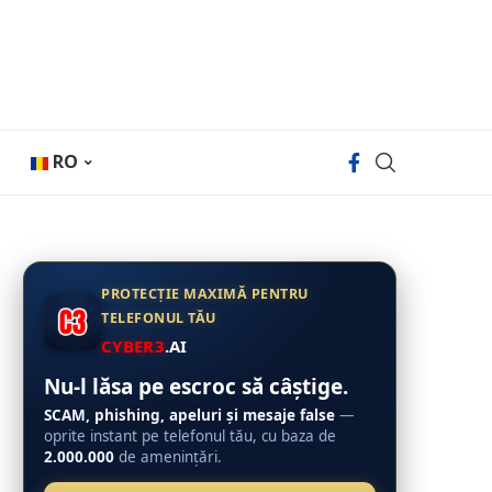
RO
PROTECȚIE MAXIMĂ PENTRU
TELEFONUL TĂU
CYBER3
.AI
Nu-l lăsa pe escroc să câștige.
SCAM, phishing, apeluri și mesaje false
—
oprite instant pe telefonul tău, cu baza de
2.000.000
de amenințări.