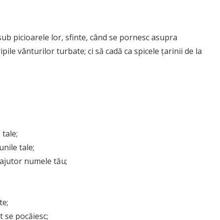
ub picioarele lor, sfinte, când se pornesc asupra
ile vânturilor turbate; ci să cadă ca spicele țarinii de la
tale;
nile tale;
-ajutor numele tău;
te;
t se pocăiesc;