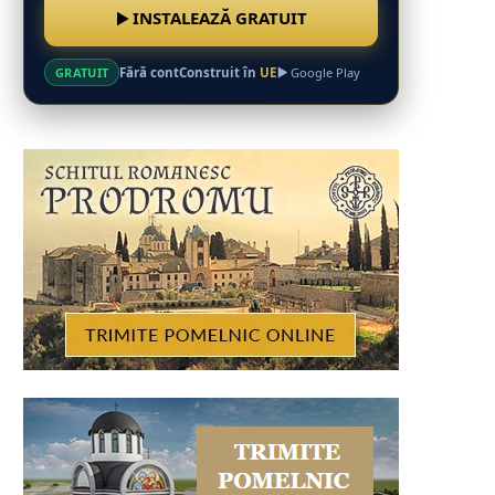
INSTALEAZĂ GRATUIT
Fără cont
Construit în
UE
GRATUIT
Google Play