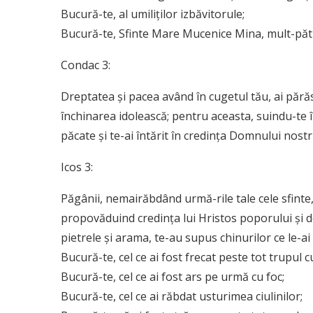
Bucură-te, al umiliților izbăvitorule;
Bucură-te, Sfinte Mare Mucenice Mina, mult-păt
Condac 3:
Dreptatea și pacea având în cugetul tău, ai părăs
închinarea idolească; pentru aceasta, suindu-te în
păcate și te-ai întărit în credința Domnului nostru
Icos 3:
Păgânii, nemairăbdând urmă-rile tale cele sfinte,
propovăduind credința lui Hristos poporului și 
pietrele și arama, te-au supus chinurilor ce le-ai
Bucură-te, cel ce ai fost frecat peste tot trupul c
Bucură-te, cel ce ai fost ars pe urmă cu foc;
Bucură-te, cel ce ai răbdat usturimea ciulinilor;