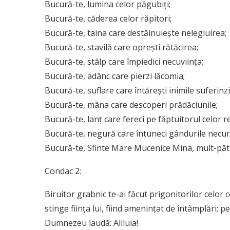
Bucură-te, lumina celor păgubiți;
Bucură-te, căderea celor răpitori;
Bucură-te, taina care destăinuiește nelegiuirea;
Bucură-te, stavilă care oprești rătăcirea;
Bucură-te, stâlp care împiedici necuviința;
Bucură-te, adânc care pierzi lăcomia;
Bucură-te, suflare care întărești inimile suferinzi
Bucură-te, mâna care descoperi prădăciunile;
Bucură-te, lanț care fereci pe făptuitorul celor re
Bucură-te, negură care întuneci gândurile necur
Bucură-te, Sfinte Mare Mucenice Mina, mult-păt
Condac 2:
Biruitor grabnic te-ai făcut prigonitorilor celor
stinge ființa lui, fiind amenințat de întâmplări; 
Dumnezeu laudă: Aliluia!