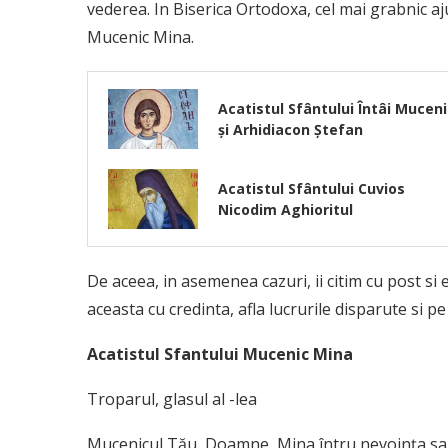
vederea. In Biserica Ortodoxa, cel mai grabnic a
Mucenic Mina.
Acatistul Sfântului Întâi Muceni
şi Arhidiacon Ştefan
Acatistul Sfântului Cuvios
Nicodim Aghioritul
De aceea, in asemenea cazuri, ii citim cu post si e
aceasta cu credinta, afla lucrurile disparute si pe 
Acatistul Sfantului Mucenic Mina
Troparul, glasul al -lea
Mucenicul Tău, Doamne, Mina întru nevoința sa, 