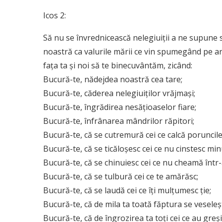
Icos 2:
Să nu se învrednicească nelegiuiții a ne supune s
noastră ca valurile mării ce vin spumegând pe arip
fața ta și noi să te binecuvântăm, zicând:
Bucură-te, nădejdea noastră cea tare;
Bucură-te, căderea nelegiuiților vrăjmași;
Bucură-te, îngrădirea nesățioaselor fiare;
Bucură-te, înfrânarea mândrilor răpitori;
Bucură-te, că se cutremură cei ce calcă poruncile 
Bucură-te, că se ticăloșesc cei ce nu cinstesc minu
Bucură-te, că se chinuiesc cei ce nu cheamă într
Bucură-te, că se tulbură cei ce te amărăsc;
Bucură-te, că se laudă cei ce îți mulțumesc ție;
Bucură-te, că de mila ta toată făptura se veseleș
Bucură-te, că de îngrozirea ta toți cei ce au greși