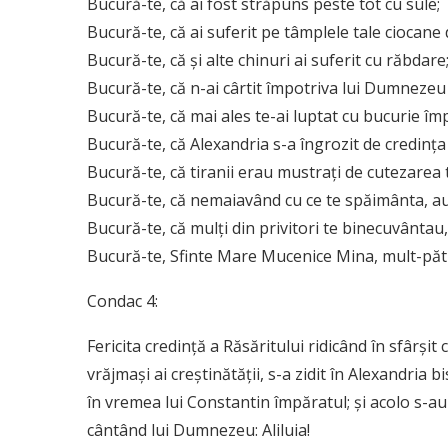
Bucură-te, că ai fost străpuns peste tot cu sule;
Bucură-te, că ai suferit pe tâmplele tale ciocane d
Bucură-te, că și alte chinuri ai suferit cu răbdare
Bucură-te, că n-ai cârtit împotriva lui Dumnezeu
Bucură-te, că mai ales te-ai luptat cu bucurie împ
Bucură-te, că Alexandria s-a îngrozit de credința 
Bucură-te, că tiranii erau mustrați de cutezarea 
Bucură-te, că nemaiavând cu ce te spăimânta, au 
Bucură-te, că mulți din privitori te binecuvântau,
Bucură-te, Sfinte Mare Mucenice Mina, mult-păt
Condac 4:
Fericita credință a Răsăritului ridicând în sfârși
vrăjmași ai creștinătății, s-a zidit în Alexandria b
în vremea lui Constantin împăratul; și acolo s-a
cântând lui Dumnezeu: Aliluia!