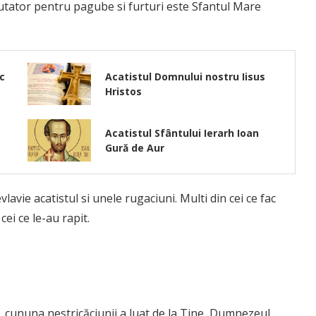
jutator pentru pagube si furturi este Sfantul Mare
c
Acatistul Domnului nostru Iisus
Hristos
Acatistul Sfântului Ierarh Ioan
Gură de Aur
vlavie acatistul si unele rugaciuni. Multi din cei ce fac
cei ce le-au rapit.
cununa nestricăciunii a luat de la Tine, Dumnezeul