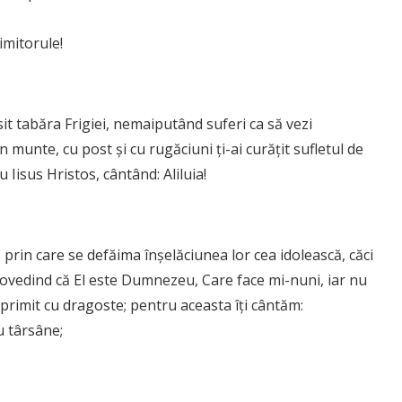
imitorule!
it tabăra Frigiei, nemaiputând suferi ca să vezi
 munte, cu post și cu rugăciuni ți-ai curățit sufletul de
 Iisus Hristos, cântând: Aliluia!
 prin care se defăima înșelăciunea lor cea idolească, căci
dovedind că El este Dumnezeu, Care face mi-nuni, iar nu
 primit cu dragoste; pentru aceasta îți cântăm:
u târsâne;