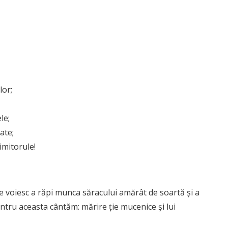
lor;
le;
ate;
imitorule!
 ce voiesc a răpi munca săracului amărât de soartă și a
pentru aceasta cântăm: mărire ție mucenice și lui