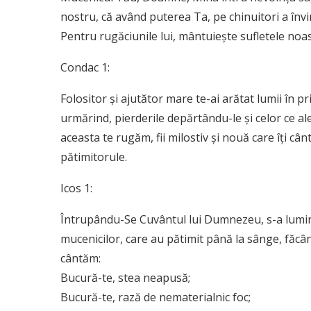
nostru, că având puterea Ta, pe chinuitori a învi
Pentru rugăciunile lui, mântuiește sufletele no
Condac 1:
Folositor și ajutător mare te-ai arătat lumii în pr
urmărind, pierderile depărtându-le și celor ce ale
aceasta te rugăm, fii milostiv și nouă care îți c
pătimitorule.
Icos 1:
Întrupându-Se Cuvântul lui Dumnezeu, s-a lumina
mucenicilor, care au pătimit până la sânge, făcân
cântăm:
Bucură-te, stea neapusă;
Bucură-te, rază de nematerialnic foc;