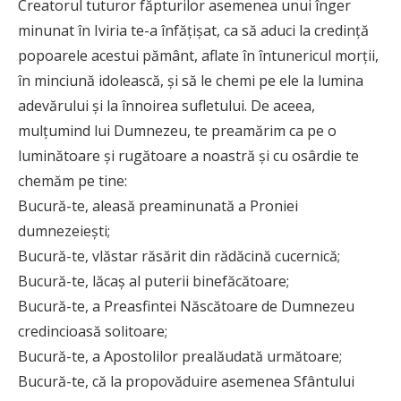
Creatorul tuturor făpturilor asemenea unui înger
minunat în Iviria te-a înfățișat, ca să aduci la credință
popoarele acestui pământ, aflate în întunericul morții,
în minciună idolească, și să le chemi pe ele la lumina
adevărului și la înnoirea sufletului. De aceea,
mulțumind lui Dumnezeu, te preamărim ca pe o
luminătoare și rugătoare a noastră și cu osârdie te
chemăm pe tine:
Bucură-te, aleasă preaminunată a Proniei
dumnezeiești;
Bucură-te, vlăstar răsărit din rădăcină cucernică;
Bucură-te, lăcaș al puterii binefăcătoare;
Bucură-te, a Preasfintei Născătoare de Dumnezeu
credincioasă solitoare;
Bucură-te, a Apostolilor prealăudată următoare;
Bucură-te, că la propovăduire asemenea Sfântului