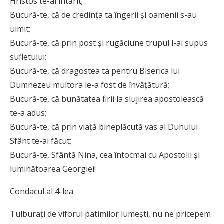
Hristos te-ai întărit;
Bucură-te, că de credința ta îngerii și oamenii s-au
uimit;
Bucură-te, că prin post și rugăciune trupul l-ai supus
sufletului;
Bucură-te, că dragostea ta pentru Biserica lui
Dumnezeu multora le-a fost de învățătură;
Bucură-te, că bunătatea firii la slujirea apostolească
te-a adus;
Bucură-te, că prin viață bineplăcută vas al Duhului
Sfânt te-ai făcut;
Bucură-te, Sfântă Nina, cea întocmai cu Apostolii și
luminătoarea Georgiei!
Condacul al 4-lea
Tulburați de viforul patimilor lumești, nu ne pricepem