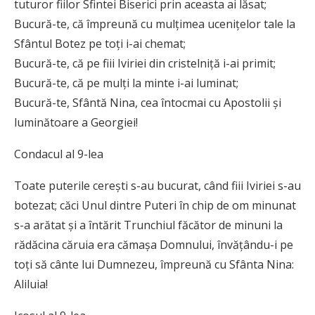
tuturor fiilor Sfintei Biserici prin aceasta ai lăsat;
Bucură-te, că împreună cu mulțimea ucenițelor tale la
Sfântul Botez pe toți i-ai chemat;
Bucură-te, că pe fiii Iviriei din cristelniță i-ai primit;
Bucură-te, că pe mulți la minte i-ai luminat;
Bucură-te, Sfântă Nina, cea întocmai cu Apostolii și
luminătoare a Georgiei!
Condacul al 9-lea
Toate puterile cerești s-au bucurat, când fiii Iviriei s-au
botezat; căci Unul dintre Puteri în chip de om minunat
s-a arătat și a întărit Trunchiul făcător de minuni la
rădăcina căruia era cămașa Domnului, învățându-i pe
toți să cânte lui Dumnezeu, împreună cu Sfânta Nina:
Aliluia!