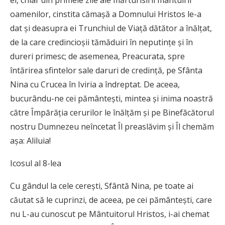
ei, chiar din primele zile ale mărturisirii mântuirii
oamenilor, cinstita cămașă a Domnului Hristos le-a
dat și deasupra ei Trunchiul de Viață dătător a înălțat,
de la care credincioșii tămăduiri în neputințe și în
dureri primesc; de asemenea, Preacurata, spre
întărirea sfintelor sale daruri de credință, pe Sfânta
Nina cu Crucea în Iviria a îndreptat. De aceea,
bucurându-ne cei pământești, mintea și inima noastră
către Împărăția cerurilor le înălțăm și pe Binefăcătorul
nostru Dumnezeu neîncetat Îl preaslăvim și Îl chemăm
așa: Aliluia!
Icosul al 8-lea
Cu gândul la cele cerești, Sfântă Nina, pe toate ai
căutat să le cuprinzi, de aceea, pe cei pământești, care
nu L-au cunoscut pe Mântuitorul Hristos, i-ai chemat