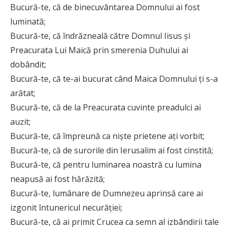
Bucură-te, că de binecuvântarea Domnului ai fost
luminată;
Bucură-te, că îndrăzneală către Domnul Iisus și
Preacurata Lui Maică prin smerenia Duhului ai
dobândit;
Bucură-te, că te-ai bucurat când Maica Domnului ți s-a
arătat;
Bucură-te, că de la Preacurata cuvinte preadulci ai
auzit;
Bucură-te, că împreună ca niște prietene ați vorbit;
Bucură-te, că de surorile din Ierusalim ai fost cinstită;
Bucură-te, că pentru luminarea noastră cu lumina
neapusă ai fost hărăzită;
Bucură-te, lumânare de Dumnezeu aprinsă care ai
izgonit întunericul necurăției;
Bucură-te, că ai primit Crucea ca semn al izbândirii tale