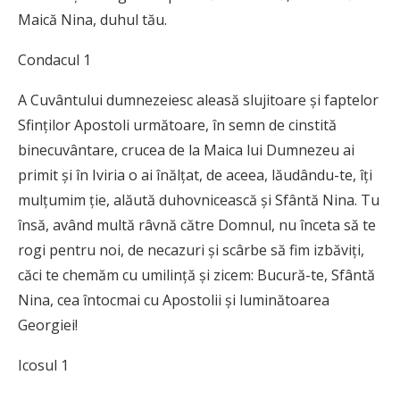
Maică Nina, duhul tău.
Condacul 1
A Cuvântului dumnezeiesc aleasă slujitoare și faptelor
Sfinților Apostoli următoare, în semn de cinstită
binecuvântare, crucea de la Maica lui Dumnezeu ai
primit și în Iviria o ai înălțat, de aceea, lăudându-te, îți
mulțumim ție, alăută duhovnicească și Sfântă Nina. Tu
însă, având multă râvnă către Domnul, nu înceta să te
rogi pentru noi, de necazuri și scârbe să fim izbăviți,
căci te chemăm cu umilință și zicem: Bucură-te, Sfântă
Nina, cea întocmai cu Apostolii și luminătoarea
Georgiei!
Icosul 1