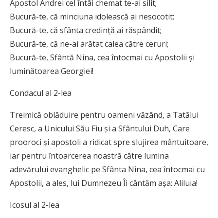
Apostol Andrei cel întâi chemat te-ai silit;
Bucură-te, că minciuna idolească ai nesocotit;
Bucură-te, că sfânta credință ai răspândit;
Bucură-te, că ne-ai arătat calea către ceruri;
Bucură-te, Sfântă Nina, cea întocmai cu Apostolii și
luminătoarea Georgiei!
Condacul al 2-lea
Treimică oblăduire pentru oameni văzând, a Tatălui
Ceresc, a Unicului Său Fiu și a Sfântului Duh, Care
prooroci și apostoli a ridicat spre slujirea mântuitoare,
iar pentru întoarcerea noastră către lumina
adevărului evanghelic pe Sfânta Nina, cea întocmai cu
Apostolii, a ales, lui Dumnezeu Îi cântăm așa: Aliluia!
Icosul al 2-lea