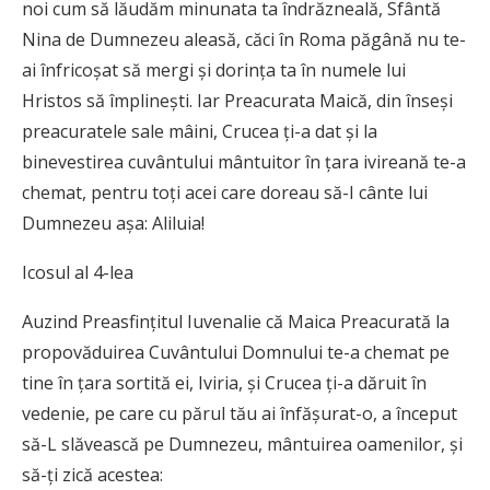
noi cum să lăudăm minunata ta îndrăzneală, Sfântă
Nina de Dumnezeu aleasă, căci în Roma păgână nu te-
ai înfricoșat să mergi și dorința ta în numele lui
Hristos să împlinești. Iar Preacurata Maică, din înseși
preacuratele sale mâini, Crucea ți-a dat și la
binevestirea cuvântului mântuitor în țara ivireană te-a
chemat, pentru toți acei care doreau să-I cânte lui
Dumnezeu așa: Aliluia!
Icosul al 4-lea
Auzind Preasfințitul Iuvenalie că Maica Preacurată la
propovăduirea Cuvântului Domnului te-a chemat pe
tine în țara sortită ei, Iviria, și Crucea ți-a dăruit în
vedenie, pe care cu părul tău ai înfășurat-o, a început
să-L slăvească pe Dumnezeu, mântuirea oamenilor, și
să-ți zică acestea: