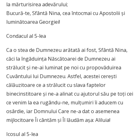
la mărturisirea adevărului;
Bucură-te, Sfântă Nina, cea întocmai cu Apostolii și
luminătoarea Georgiei!
Condacul al 5-lea
Ca o stea de Dumnezeu arătată ai fost, Sfântă Nina,
căci la îngăduința Născătoarei de Dumnezeu ai
strălucit și ne-ai luminat pe noi cu propovăduirea
Cuvântului lui Dumnezeu. Astfel, acestei cerești
călăuzitoare ce a strălucit cu slava faptelor
binecinstitoare și ne-a alinat cu ajutorul său pe toți cei
ce venim la ea rugându-ne, mulțumiri îi aducem cu
osârdie, iar Domnului Care ne-a dat o asemenea
mijlocitoare Îi cântăm și Îl lăudăm așa: Aliluia!
Icosul al 5-lea