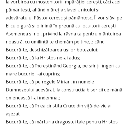
la vorbirea cu moștenitorii Împărăției cerești, căci acei
pământești, aflând măreția slavei Unicului și
adevăratului Păstor ceresc și pământesc, Îl vor slăvi pe
El cu o gură și o inimă împreună cu locuitorii cerești.
Asemenea și noi, privind la râvna ta pentru mântuirea
noastră, cu umilință te chemăm pe tine, zicând:
Bucură-te, deschizătoarea ușilor botezului;
Bucură-te, că la Hristos ne-ai adus;
Bucură-te, că încreștinând Georgia, pe sfinții îngeri cu
mare bucurie i-ai cuprins;
Bucură-te, că pe regele Mirian, în numele
Dumnezeului adevărat, la construcția bisericii de mână
omenească l-ai îndemnat;
Bucură-te, că în ea cinstita Cruce din viță-de-vie ai
așezat;
Bucură-te, că mărturia dragostei tale pentru Hristos