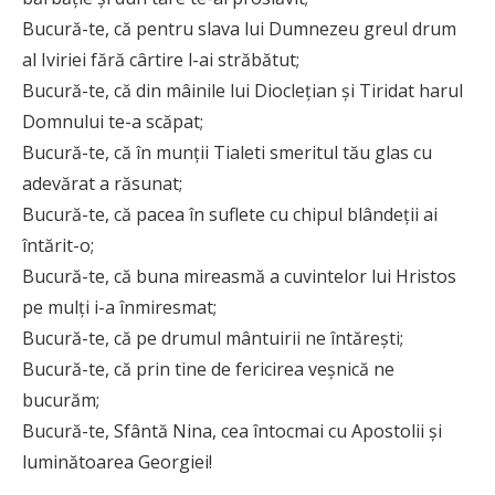
Bucură-te, că pentru slava lui Dumnezeu greul drum
al Iviriei fără cârtire l-ai străbătut;
Bucură-te, că din mâinile lui Dioclețian și Tiridat harul
Domnului te-a scăpat;
Bucură-te, că în munții Tialeti smeritul tău glas cu
adevărat a răsunat;
Bucură-te, că pacea în suflete cu chipul blândeții ai
întărit-o;
Bucură-te, că buna mireasmă a cuvintelor lui Hristos
pe mulți i-a înmiresmat;
Bucură-te, că pe drumul mântuirii ne întărești;
Bucură-te, că prin tine de fericirea veșnică ne
bucurăm;
Bucură-te, Sfântă Nina, cea întocmai cu Apostolii și
luminătoarea Georgiei!