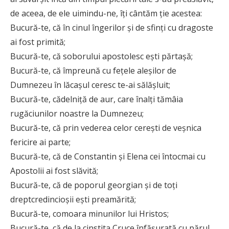
de aceea, de ele uimindu-ne, îți cântăm ție acestea:
Bucură-te, că în cinul îngerilor și de sfinți cu dragoste
ai fost primită;
Bucură-te, că soborului apostolesc ești părtașă;
Bucură-te, că împreună cu fețele aleșilor de
Dumnezeu în lăcașul ceresc te-ai sălășluit;
Bucură-te, cădelniță de aur, care înalți tămâia
rugăciunilor noastre la Dumnezeu;
Bucură-te, că prin vederea celor cerești de veșnica
fericire ai parte;
Bucură-te, că de Constantin și Elena cei întocmai cu
Apostolii ai fost slăvită;
Bucură-te, că de poporul georgian și de toți
dreptcredincioșii ești preamărită;
Bucură-te, comoara minunilor lui Hristos;
Bucură-te, că de la cinstita Cruce înfășurată cu părul