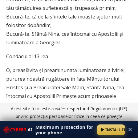
tău tămăduirea sufletească și trupească primim;
Bucură-te, că de la sfintele tale moaște ajutor mult
folositor dobândim;
Bucură-te, Sfântă Nina, cea întocmai cu Apostolii și
luminătoare a Georgiei!
Condacul al 13-lea
O, preaslăvită și preaminunată luminătoare a Iviriei,
pururea noastră rugătoare în fața Mântuitorului
Hristos și a Preacuratei Sale Maici, Sfântă Nina, cea
întocmai cu Apostolii! Primește acum prinoasele
noastre bogate, rugându-L cu osârdie preaplăcută pe
Acest site foloseste
cookies
respectand Regulamentul (UE)
Dumnezeu să ne izbăvească pe noi de toate
privind protecția persoanelor fizice în ceea ce privește
năpastele, necazurile și scârbele și să ne
prelucrarea datelor cu caracter personal și privind libera
Maximum protection for
✕
CYBER3
.AI
INSTALL FREE
învrednicească de veșnica fericire în ceruri, ca
circulație a acestor date.
Am înțeles
Detalii aici
your phone.