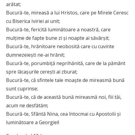
arătat;
Bucură-te, mireasă a lui Hristos, care pe Mirele Ceresc
cu Biserica Iviriei ai unit;
Bucură-te, fericită luminătoare a noastră, care
mulțime de fapte bune zi și noapte ai săvârșit;
Bucură-te, hrănitoare neobosită care cu cuvinte
dumnezeiești ne-ai hrănit;
Bucură-te, porumbiță neprihănită, care de la pământ
spre lăcașurile cerești ai zburat;
Bucură-te, că sfintele tale moaște de mireasmă bună
sunt cuprinse;
Bucură-te, că de această bună mireasmă noi, fiii tăi,
acum ne desfătăm;
Bucură-te, Sfântă Nina, cea întocmai cu Apostolii și
luminătoare a Georgiei!