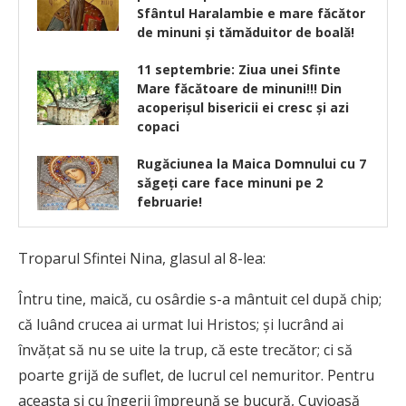
Sfântul Haralambie e mare făcător
de minuni și tămăduitor de boală!
11 septembrie: Ziua unei Sfinte
Mare făcătoare de minuni!!! Din
acoperişul bisericii ei cresc şi azi
copaci
Rugăciunea la Maica Domnului cu 7
săgeți care face minuni pe 2
februarie!
Troparul Sfintei Nina, glasul al 8-lea:
Întru tine, maică, cu osârdie s-a mântuit cel după chip;
că luând crucea ai urmat lui Hristos; și lucrând ai
învățat să nu se uite la trup, că este trecător; ci să
poarte grijă de suflet, de lucrul cel nemuritor. Pentru
aceasta și cu îngerii împreună se bucură, Cuvioasă