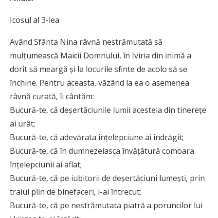
Icosul al 3-lea
Având Sfânta Nina râvnă nestrămutată să
mulțumească Maicii Domnului, în Iviria din inimă a
dorit să meargă și la locurile sfinte de acolo să se
închine. Pentru aceasta, văzând la ea o asemenea
râvnă curată, îi cântăm:
Bucură-te, că deșertăciunile lumii acesteia din tinerețe
ai urât;
Bucură-te, că adevărata înțelepciune ai îndrăgit;
Bucură-te, că în dumnezeiasca învățătură comoara
înțelepciunii ai aflat;
Bucură-te, că pe iubitorii de deșertăciuni lumești, prin
traiul plin de binefaceri, i-ai întrecut;
Bucură-te, că pe nestrămutata piatră a poruncilor lui