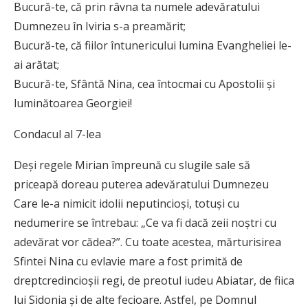
Bucură-te, că prin râvna ta numele adevăratului
Dumnezeu în Iviria s-a preamărit;
Bucură-te, că fiilor întunericului lumina Evangheliei le-
ai arătat;
Bucură-te, Sfântă Nina, cea întocmai cu Apostolii și
luminătoarea Georgiei!
Condacul al 7-lea
Deși regele Mirian împreună cu slugile sale să
priceapă doreau puterea adevăratului Dumnezeu
Care le-a nimicit idolii neputincioși, totuși cu
nedumerire se întrebau: „Ce va fi dacă zeii noștri cu
adevărat vor cădea?”. Cu toate acestea, mărturisirea
Sfintei Nina cu evlavie mare a fost primită de
dreptcredincioșii regi, de preotul iudeu Abiatar, de fiica
lui Sidonia și de alte fecioare. Astfel, pe Domnul