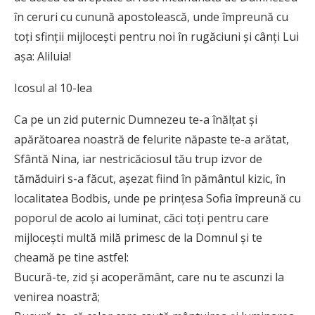
în ceruri cu cunună apostolească, unde împreună cu
toți sfinții mijlocești pentru noi în rugăciuni și cânți Lui
așa: Aliluia!
Icosul al 10-lea
Ca pe un zid puternic Dumnezeu te-a înălțat și
apărătoarea noastră de felurite năpaste te-a arătat,
Sfântă Nina, iar nestricăciosul tău trup izvor de
tămăduiri s-a făcut, așezat fiind în pământul kizic, în
localitatea Bodbis, unde pe prințesa Sofia împreună cu
poporul de acolo ai luminat, căci toți pentru care
mijlocești multă milă primesc de la Domnul și te
cheamă pe tine astfel:
Bucură-te, zid și acoperământ, care nu te ascunzi la
venirea noastră;