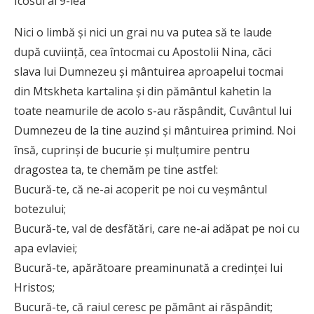
Icosul al 9-lea
Nici o limbă și nici un grai nu va putea să te laude
după cuviință, cea întocmai cu Apostolii Nina, căci
slava lui Dumnezeu și mântuirea aproapelui tocmai
din Mtskheta kartalina și din pământul kahetin la
toate neamurile de acolo s-au răspândit, Cuvântul lui
Dumnezeu de la tine auzind și mântuirea primind. Noi
însă, cuprinși de bucurie și mulțumire pentru
dragostea ta, te chemăm pe tine astfel:
Bucură-te, că ne-ai acoperit pe noi cu veșmântul
botezului;
Bucură-te, val de desfătări, care ne-ai adăpat pe noi cu
apa evlaviei;
Bucură-te, apărătoare preaminunată a credinței lui
Hristos;
Bucură-te, că raiul ceresc pe pământ ai răspândit;