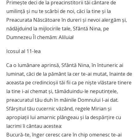
Primește deci de la preacinstitorii tăi cântare de
umilință și nu te scârbi de noi, căci la tine și la
Preacurata Născătoare în dureri și nevoi alergăm și,
nădăjduind la mijlocirile tale, Sfântă Nina, pe
Dumnezeu Îl chemăm: Aliluia!
Icosul al 11-lea
Ca o lumânare aprinsă, Sfântă Nina, în întuneric ai
luminat, căci de la pământ la cer te-ai mutat, înainte de
aceasta pe credincioșii tăi fii ca pe niște vlăstare tinere
la tine i-ai chemat și, tămăduindu-le neputințele,
preacuratul tău duh în mâinile Domnului l-ai dat.
Sfârșitul tău cucernic văzând, regele Mirian și
apropiații lui amarnic plângeau și la despărțire cu
lacrimi îi cântau acestea:
Bucură-te, înger ceresc care în chip omenesc te-ai