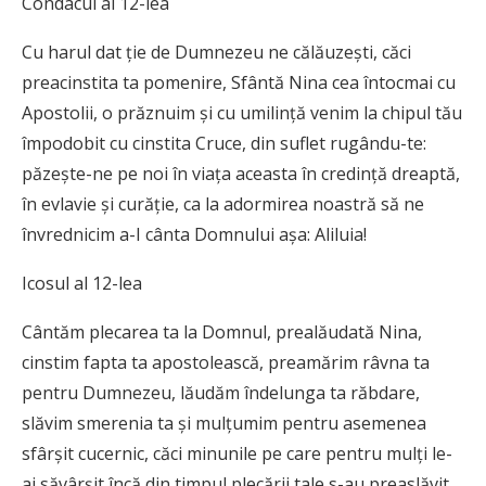
Condacul al 12-lea
Cu harul dat ție de Dumnezeu ne călăuzești, căci
preacinstita ta pomenire, Sfântă Nina cea întocmai cu
Apostolii, o prăznuim și cu umilință venim la chipul tău
împodobit cu cinstita Cruce, din suflet rugându-te:
păzește-ne pe noi în viața aceasta în credință dreaptă,
în evlavie și curăție, ca la adormirea noastră să ne
învrednicim a-I cânta Domnului așa: Aliluia!
Icosul al 12-lea
Cântăm plecarea ta la Domnul, prealăudată Nina,
cinstim fapta ta apostolească, preamărim râvna ta
pentru Dumnezeu, lăudăm îndelunga ta răbdare,
slăvim smerenia ta și mulțumim pentru asemenea
sfârșit cucernic, căci minunile pe care pentru mulți le-
ai săvârșit încă din timpul plecării tale s-au preaslăvit,