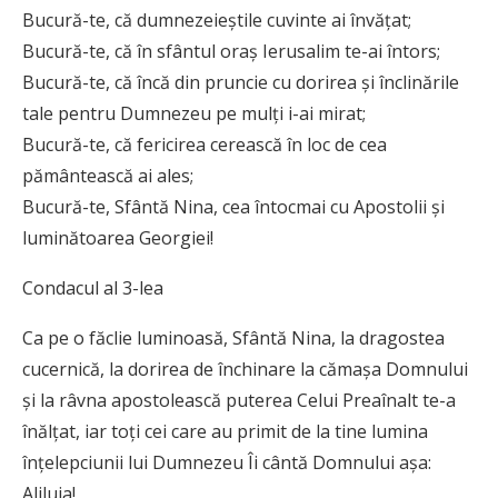
Bucură-te, că dumnezeieștile cuvinte ai învățat;
Bucură-te, că în sfântul oraș Ierusalim te-ai întors;
Bucură-te, că încă din pruncie cu dorirea și înclinările
tale pentru Dumnezeu pe mulți i-ai mirat;
Bucură-te, că fericirea cerească în loc de cea
pământească ai ales;
Bucură-te, Sfântă Nina, cea întocmai cu Apostolii și
luminătoarea Georgiei!
Condacul al 3-lea
Ca pe o făclie luminoasă, Sfântă Nina, la dragostea
cucernică, la dorirea de închinare la cămașa Domnului
și la râvna apostolească puterea Celui Preaînalt te-a
înălțat, iar toți cei care au primit de la tine lumina
înțelepciunii lui Dumnezeu Îi cântă Domnului așa:
Aliluia!