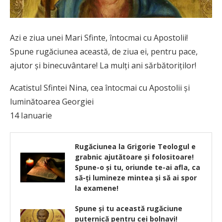
Azi e ziua unei Mari Sfinte, întocmai cu Apostolii!
Spune rugăciunea această, de ziua ei, pentru pace,
ajutor şi binecuvântare! La mulţi ani sărbătoriţilor!
Acatistul Sfintei Nina, cea întocmai cu Apostolii şi
luminătoarea Georgiei
14 Ianuarie
Rugăciunea la Grigorie Teologul e
grabnic ajutătoare și folositoare!
Spune-o și tu, oriunde te-ai afla, ca
să-ți lumineze mintea și să ai spor
la examene!
Spune și tu această rugăciune
puternică pentru cei bolnavi!