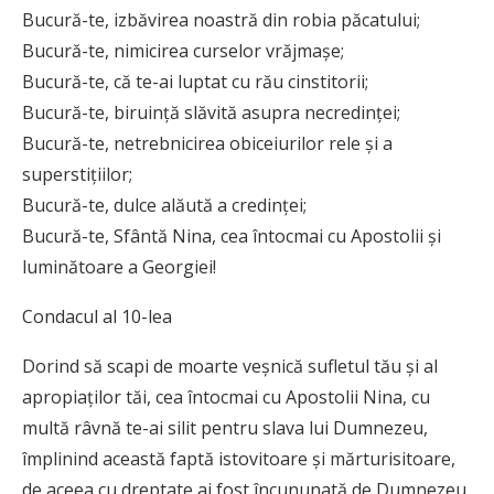
Bucură-te, izbăvirea noastră din robia păcatului;
Bucură-te, nimicirea curselor vrăjmașe;
Bucură-te, că te-ai luptat cu rău cinstitorii;
Bucură-te, biruință slăvită asupra necredinței;
Bucură-te, netrebnicirea obiceiurilor rele și a
superstițiilor;
Bucură-te, dulce alăută a credinței;
Bucură-te, Sfântă Nina, cea întocmai cu Apostolii și
luminătoare a Georgiei!
Condacul al 10-lea
Dorind să scapi de moarte veșnică sufletul tău și al
apropiaților tăi, cea întocmai cu Apostolii Nina, cu
multă râvnă te-ai silit pentru slava lui Dumnezeu,
împlinind această faptă istovitoare și mărturisitoare,
de aceea cu dreptate ai fost încununată de Dumnezeu