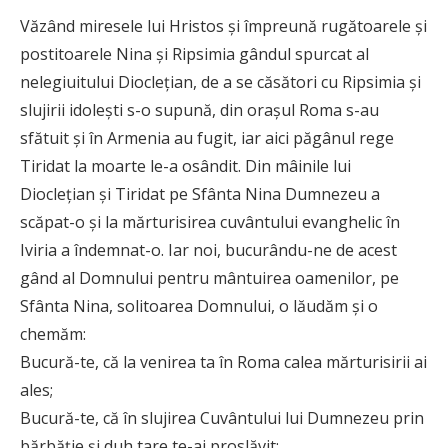
Văzând miresele lui Hristos și împreună rugătoarele și
postitoarele Nina și Ripsimia gândul spurcat al
nelegiuitului Dioclețian, de a se căsători cu Ripsimia și
slujirii idolești s-o supună, din orașul Roma s-au
sfătuit și în Armenia au fugit, iar aici păgânul rege
Tiridat la moarte le-a osândit. Din mâinile lui
Dioclețian și Tiridat pe Sfânta Nina Dumnezeu a
scăpat-o și la mărturisirea cuvântului evanghelic în
Iviria a îndemnat-o. Iar noi, bucurându-ne de acest
gând al Domnului pentru mântuirea oamenilor, pe
Sfânta Nina, solitoarea Domnului, o lăudăm și o
chemăm:
Bucură-te, că la venirea ta în Roma calea mărturisirii ai
ales;
Bucură-te, că în slujirea Cuvântului lui Dumnezeu prin
bărbăție și duh tare te-ai proslăvit;