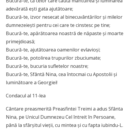
Bucură-te, că celor care caută mântuirea și luminarea
adevărată ești gata ajutătoare;
Bucură-te, izvor nesecat al binecuvântărilor și milelor
dumnezeiești pentru cei care te cinstesc pe tine;
Bucură-te, apărătoarea noastră de năpaste și moarte
primejdioasă;
Bucură-te, ajutătoarea oamenilor evlavioși;
Bucură-te, potolirea trupurilor zbuciumate;
Bucură-te, bucuria sufletelor noastre;
Bucură-te, Sfântă Nina, cea întocmai cu Apostolii și
luminătoare a Georgiei!
Condacul al 11-lea
Cântare preasmerită Preasfintei Treimi a adus Sfânta
Nina, pe Unicul Dumnezeu Cel întreit în Persoane,
până la sfârșitul vieții, cu mintea și cu fapta iubindu-L.