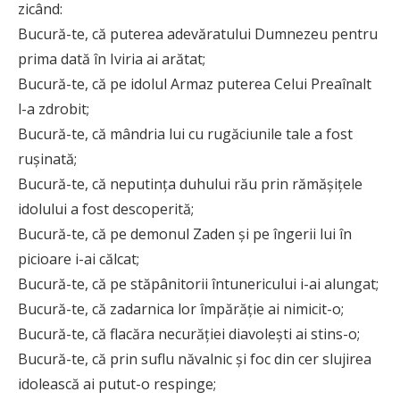
zicând:
Bucură-te, că puterea adevăratului Dumnezeu pentru
prima dată în Iviria ai arătat;
Bucură-te, că pe idolul Armaz puterea Celui Preaînalt
l-a zdrobit;
Bucură-te, că mândria lui cu rugăciunile tale a fost
rușinată;
Bucură-te, că neputința duhului rău prin rămășițele
idolului a fost descoperită;
Bucură-te, că pe demonul Zaden și pe îngerii lui în
picioare i-ai călcat;
Bucură-te, că pe stăpânitorii întunericului i-ai alungat;
Bucură-te, că zadarnica lor împărăție ai nimicit-o;
Bucură-te, că flacăra necurăției diavolești ai stins-o;
Bucură-te, că prin suflu năvalnic și foc din cer slujirea
idolească ai putut-o respinge;