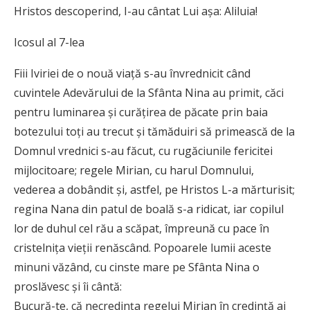
Hristos descoperind, I-au cântat Lui așa: Aliluia!
Icosul al 7-lea
Fiii Iviriei de o nouă viață s-au învrednicit când
cuvintele Adevărului de la Sfânta Nina au primit, căci
pentru luminarea și curățirea de păcate prin baia
botezului toți au trecut și tămăduiri să primească de la
Domnul vrednici s-au făcut, cu rugăciunile fericitei
mijlocitoare; regele Mirian, cu harul Domnului,
vederea a dobândit și, astfel, pe Hristos L-a mărturisit;
regina Nana din patul de boală s-a ridicat, iar copilul
lor de duhul cel rău a scăpat, împreună cu pace în
cristelnița vieții renăscând. Popoarele lumii aceste
minuni văzând, cu cinste mare pe Sfânta Nina o
proslăvesc și îi cântă:
Bucură-te, că necredința regelui Mirian în credință ai