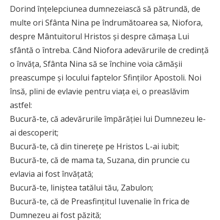
Dorind înțelepciunea dumnezeiască să pătrundă, de
multe ori Sfânta Nina pe îndrumătoarea sa, Niofora,
despre Mântuitorul Hristos și despre cămașa Lui
sfântă o întreba. Când Niofora adevărurile de credință
o învăța, Sfânta Nina să se închine voia cămășii
preascumpe și locului faptelor Sfinților Apostoli. Noi
însă, plini de evlavie pentru viața ei, o preaslăvim
astfel:
Bucură-te, că adevărurile împărăției lui Dumnezeu le-
ai descoperit;
Bucură-te, că din tinerețe pe Hristos L-ai iubit;
Bucură-te, că de mama ta, Suzana, din pruncie cu
evlavia ai fost învățată;
Bucură-te, liniștea tatălui tău, Zabulon;
Bucură-te, că de Preasfințitul Iuvenalie în frica de
Dumnezeu ai fost păzită;