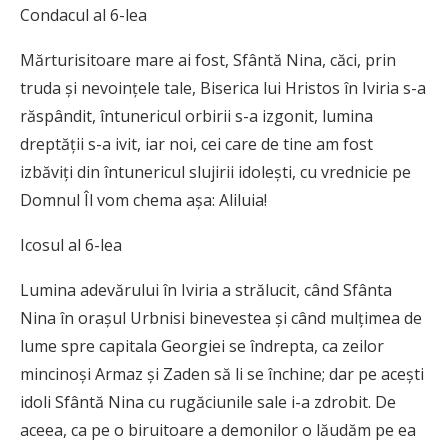
Condacul al 6-lea
Mărturisitoare mare ai fost, Sfântă Nina, căci, prin
truda și nevoințele tale, Biserica lui Hristos în Iviria s-a
răspândit, întunericul orbirii s-a izgonit, lumina
dreptății s-a ivit, iar noi, cei care de tine am fost
izbăviți din întunericul slujirii idolești, cu vrednicie pe
Domnul Îl vom chema așa: Aliluia!
Icosul al 6-lea
Lumina adevărului în Iviria a strălucit, când Sfânta
Nina în orașul Urbnisi binevestea și când mulțimea de
lume spre capitala Georgiei se îndrepta, ca zeilor
mincinoși Armaz și Zaden să li se închine; dar pe acești
idoli Sfântă Nina cu rugăciunile sale i-a zdrobit. De
aceea, ca pe o biruitoare a demonilor o lăudăm pe ea