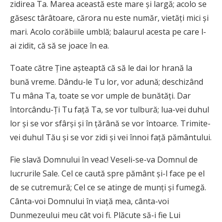
zidirea Ta. Marea această este mare şi largă; acolo se
găsesc târâtoare, cărora nu este număr, vietăţi mici şi
mari. Acolo corăbiile umblă; balaurul acesta pe care l-
ai zidit, că să se joace în ea.
Toate către Ţine aşteaptă că să le dai lor hrană la
bună vreme. Dându-le Tu lor, vor adună; deschizând
Tu mâna Ta, toate se vor umple de bunătăţi. Dar
întorcându-Ţi Tu faţă Ta, se vor tulbură; lua-vei duhul
lor şi se vor sfârşi şi în ţărână se vor întoarce. Trimite-
vei duhul Tău şi se vor zidi şi vei înnoi faţă pământului.
Fie slavă Domnului în veac! Veseli-se-va Domnul de
lucrurile Sale. Cel ce caută spre pământ şi-l face pe el
de se cutremură; Cel ce se atinge de munţi şi fumegă.
Cânta-voi Domnului în viaţă mea, cânta-voi
Dunmezeului meu cât voi fi. Plăcute să-i fie Lui