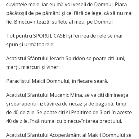
cuvintele mele, iar eu mă voi veseli de Domnul. Piară
păcătoşii de pe pământ şi cei fără de lege, că să nu mai
fie. Binecuvintează, suflete al meu, pe Domnul.
Tot pentru SPORUL CASEI și ferirea de rele se mai
spun și următoarele:
Acatistul Sfântului Ierarh Spiridon se poate citi luni,
marți, miercuri și vineri.
Paraclistul Maicii Domnului, în fiecare seară.
Acatistul Sfantului Mucenic Mina, se va citi dimineața
și searapentri izbăvirea de necaz și de pagubă, timp
de 40 de zile. Se poate citi si Psaltirea de 3 ori în aceste
40 de zile, însă numai cu binecuvîntarea preotului.
Acatistul Sfantului Acoperământ al Maicii Domnului se