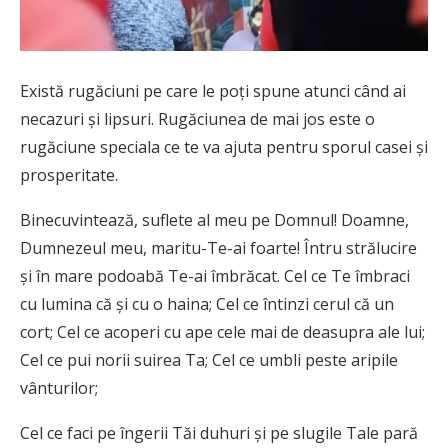
Există rugăciuni pe care le poți spune atunci când ai
necazuri și lipsuri. Rugăciunea de mai jos este o
rugăciune speciala ce te va ajuta pentru sporul casei și
prosperitate.
Binecuvintează, suflete al meu pe Domnul! Doamne,
Dumnezeul meu, maritu-Te-ai foarte! Întru strălucire
şi în mare podoabă Te-ai îmbrăcat. Cel ce Te îmbraci
cu lumina că şi cu o haina; Cel ce întinzi cerul că un
cort; Cel ce acoperi cu ape cele mai de deasupra ale lui;
Cel ce pui norii suirea Ta; Cel ce umbli peste aripile
vânturilor;
Cel ce faci pe îngerii Tăi duhuri şi pe slugile Tale pară