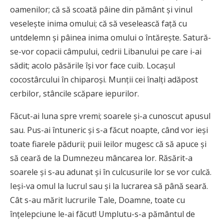
oamenilor; că să scoată pâine din pământ şi vinul
veseleşte inima omului; că să veselească faţă cu
untdelemn şi pâinea inima omului o întăreşte. Satură-
se-vor copacii câmpului, cedrii Libanului pe care i-ai
sădit; acolo păsările îşi vor face cuib. Locaşul
cocostârcului în chiparoşi. Munţii cei înalţi adăpost
cerbilor, stâncile scăpare iepurilor.
Făcut-ai luna spre vremi; soarele şi-a cunoscut apusul
sau. Pus-ai întuneric şi s-a făcut noapte, când vor ieşi
toate fiarele pădurii; puii leilor mugesc că să apuce şi
să ceară de la Dumnezeu mâncarea lor. Răsărit-a
soarele şi s-au adunat şi în culcusurile lor se vor culcă.
Ieşi-va omul la lucrul sau şi la lucrarea să până seară.
Cât s-au mărit lucrurile Tale, Doamne, toate cu
înţelepciune le-ai făcut! Umplutu-s-a pământul de