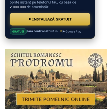
oprite instant pe telefonul tău, cu baza de
2.000.000
de amenințări.
INSTALEAZĂ GRATUIT
Fără cont
Construit în
UE
GRATUIT
Google Play