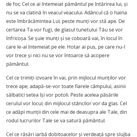
de foc; Cel ce ai întemeiat pământul pe întărirea lui, şi
nu se va clatină în veacul veacului. Adâncul că o haina
este îmbrăcămintea Lui; peste munţi vor stă ape. De
certarea Ta vor fugi, de glasul tunetului Tău se vor
înfricoşa. Se şuie munţi şi se coboară vai, în locul în
care le-ai întemeiat pe ele. Hotar ai pus, pe care nu-l
vor trece şi nici nu se vor întoarce să acopere
pământul.
Cel ce trimiţi izvoare în vai, prin mijlocul munţilor vor
trece ape; adapă-se-vor toate fiarele câmpului, asinii
sălbatici setea îşi vor potoli. Peste acelea păsările
cerulul vor locui; din mijlocul stâncilor vor da glas. Cel
ce adăpi munţii din cele mai de deasupra ale Tale, din
rodul lucrurilor Tale se va satură pământul.
Cel ce răsări iarbă dobitoacelor şi verdeaţă spre slujba