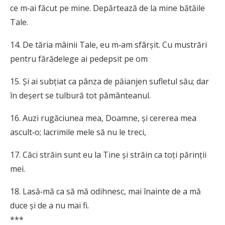
ce m‑ai făcut pe mine. Depărtează de la mine bătăile
Tale.
14. De tăria mâinii Tale, eu m‑am sfârșit. Cu mustrări
pentru fărădelege ai pedepsit pe om
15. Și ai subțiat ca pânza de păianjen sufletul său; dar
în deșert se tulbură tot pământeanul.
16. Auzi rugăciunea mea, Doamne, și cererea mea
ascult‑o; lacrimile mele să nu le treci,
17. Căci străin sunt eu la Tine și străin ca toți părinții
mei.
18. Lasă‑mă ca să mă odihnesc, mai înainte de a mă
duce și de a nu mai fi.
***