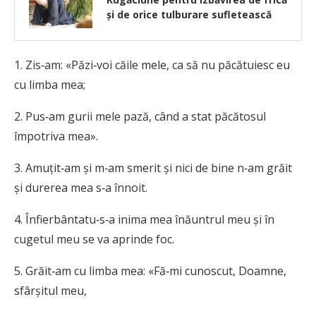
și de orice tulburare sufletească
1. Zis‑am: «Păzi‑voi căile mele, ca să nu păcătuiesc eu
cu limba mea;
2. Pus‑am gurii mele pază, când a stat păcătosul
împotriva mea».
3. Amuțit‑am și m‑am smerit și nici de bine n‑am grăit
și durerea mea s‑a înnoit.
4. Înfierbântatu‑s‑a inima mea înăuntrul meu și în
cugetul meu se va aprinde foc.
5. Grăit‑am cu limba mea: «Fă‑mi cunoscut, Doamne,
sfârșitul meu,