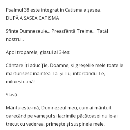
Psalmul 38 este integrat in Catisma a șasea.
DUPĂ A ȘASEA CATISMĂ
Sfinte Dumnezeule… Preasfântă Treime… Tatăl
nostru…
Apoi troparele, glasul al 3‑lea:
Cântare Îți aduc Ție, Doamne, și greșelile mele toate le
mărturisesc înaintea Ta. Și Tu, întorcându‑Te,
miluiește‑mă!
Slavă…
Mântuiește‑mă, Dumnezeul meu, cum ai mântuit
oarecând pe vameșul și lacrimile păcătoasei nu le‑ai
trecut cu vederea, primește și suspinele mele,