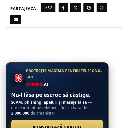
0
PARTAJEAZA
PROTECȚIE MAXIMĂ PENTRU TELEFONUL
TĂU
CYBER3
.AI
Nu-l lăsa pe escroc să câștige.
SCAM, phishing, apeluri și mesaje false
—
oprite instant pe telefonul tău, cu baza de
2.000.000
de amenințări.
INSTALEAZĂ GRATUIT