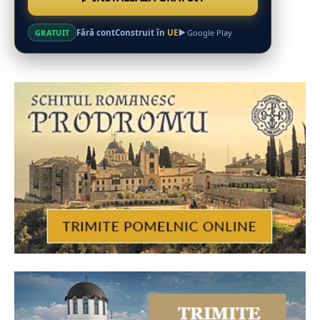
Fără cont
Construit în
UE
GRATUIT
Google Play