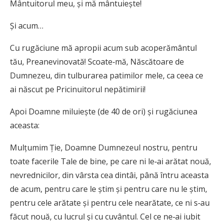
Mântuitorul meu, și mă mântuiește!
Și acum…
Cu rugăciune mă apropii acum sub acoperământul
tău, Preanevinovată! Scoate‑mă, Născătoare de
Dumnezeu, din tulburarea patimilor mele, ca ceea ce
ai născut pe Pricinuitorul nepătimirii!
Apoi Doamne miluiește (de 40 de ori) și rugăciunea
aceasta:
Mulțumim Ție, Doamne Dumnezeul nostru, pentru
toate facerile Tale de bine, pe care ni le‑ai arătat nouă,
nevrednicilor, din vârsta cea dintâi, până întru aceasta
de acum, pentru care le știm și pentru care nu le știm,
pentru cele arătate și pentru cele nearătate, ce ni s‑au
făcut nouă, cu lucrul și cu cuvântul. Cel ce ne‑ai iubit