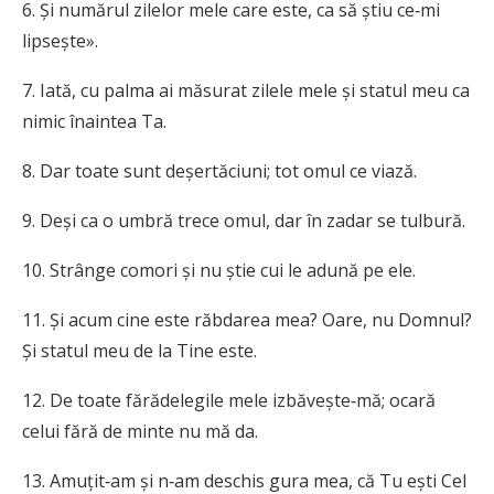
6. Și numărul zilelor mele care este, ca să știu ce‑mi
lipsește».
7. Iată, cu palma ai măsurat zilele mele și statul meu ca
nimic înaintea Ta.
8. Dar toate sunt deșertăciuni; tot omul ce viază.
9. Deși ca o umbră trece omul, dar în zadar se tulbură.
10. Strânge comori și nu știe cui le adună pe ele.
11. Și acum cine este răbdarea mea? Oare, nu Domnul?
Și statul meu de la Tine este.
12. De toate fărădelegile mele izbăvește‑mă; ocară
celui fără de minte nu mă da.
13. Amuțit‑am și n‑am deschis gura mea, că Tu ești Cel