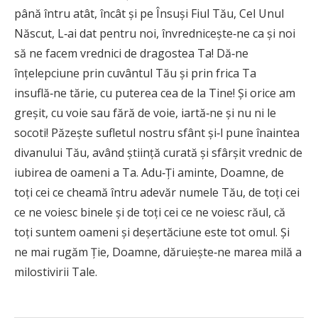
până întru atât, încât și pe Însuși Fiul Tău, Cel Unul
Născut, L‑ai dat pentru noi, învrednicește‑ne ca și noi
să ne facem vrednici de dragostea Ta! Dă‑ne
înțelepciune prin cuvântul Tău și prin frica Ta
insuflă‑ne tărie, cu puterea cea de la Tine! Și orice am
greșit, cu voie sau fără de voie, iartă‑ne și nu ni le
socoti! Păzește sufletul nostru sfânt și‑l pune înaintea
divanului Tău, având știință curată și sfârșit vrednic de
iubirea de oameni a Ta. Adu‑Ți aminte, Doamne, de
toți cei ce cheamă întru adevăr numele Tău, de toți cei
ce ne voiesc binele și de toți cei ce ne voiesc răul, că
toți suntem oameni și deșertăciune este tot omul. Și
ne mai rugăm Ție, Doamne, dăruiește‑ne marea milă a
milostivirii Tale.