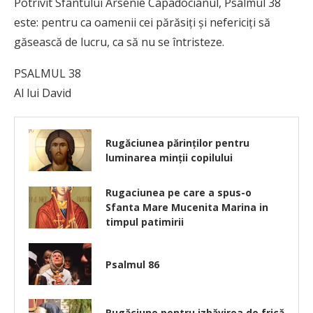
Potrivit Sfântului Arsenie Capadocianul, Psalmul 38
este: pentru ca oamenii cei părăsiți și nefericiți să
găsească de lucru, ca să nu se întristeze.
PSALMUL 38
Al lui David
Rugăciunea părinților pentru
luminarea minţii copilului
Rugaciunea pe care a spus-o
Sfanta Mare Mucenita Marina in
timpul patimirii
Psalmul 86
Rugăciune pentru izbăvirea de frică