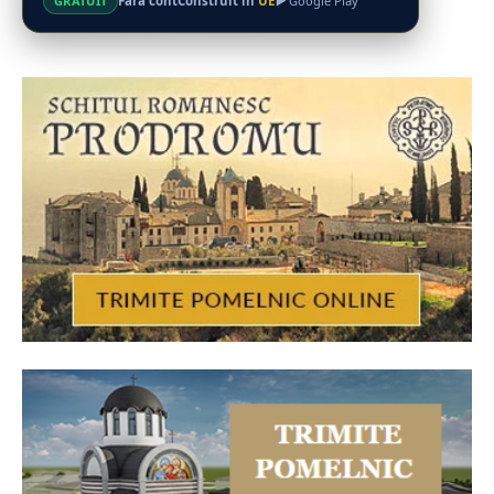
Fără cont
Construit în
UE
GRATUIT
Google Play