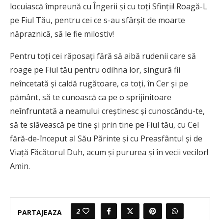
locuiască împreună cu Îngerii şi cu toţi Sfinţii! Roagă-L
pe Fiul Tău, pentru cei ce s-au sfârşit de moarte
năpraznică, să le fie milostiv!
Pentru toţi cei răposaţi fără să aibă rudenii care să
roage pe Fiul tău pentru odihna lor, singură fii
neîncetată şi caldă rugătoare, ca toţi, în Cer şi pe
pământ, să te cunoască ca pe o sprijinitoare
neînfruntată a neamului creştinesc şi cunoscându-te,
să te slăvească pe tine şi prin tine pe Fiul tău, cu Cel
fără-de-început al Său Părinte şi cu Preasfântul şi de
Viaţă Făcătorul Duh, acum şi pururea şi în vecii vecilor!
Amin.
2
PARTAJEAZA