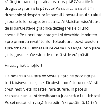
rătăciţi întoarce-i pe calea cea dreaptă! Căsniciile în
dragoste şi unire le păzeşte! Pe soţii care se află în
duşmănie şi despărţire împacă-i! Uneşte-i unul cu altul
şi pune-le lor dragoste nestricată! Maicilor născătoare
de fii dăruieşte-le grabnică dezlegare! Pe prunci
creşte-i! Pe tineri înţelepţeşte-i şi deschide-le mintea
spre primirea învățăturilor folositoare, povăţuieşte-i
spre frica de Dumnezeu! Pe cei de un sânge, prin pace
şi dragoste izbăveşte-i de ceartă şi de vrăjmăşii!
Fii toiag bătrâneţilor!
De moartea cea fără de veste şi fără de pocăinţă pe
toţi izbăveşte-ne şi ne dăruieşte nouă tuturor sfârşit
creştinesc vieţii noastre, fără durere, în pace şi
răspuns bun la Înfricoșătoarea Judecată a Lui Hristos!
Pe cei mutaţi din viaţă, în credinţă şi pocăinţă, fă-i să