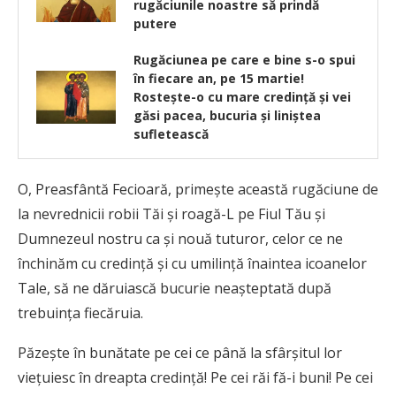
rugăciunile noastre să prindă
putere
Rugăciunea pe care e bine s-o spui
în fiecare an, pe 15 martie!
Rostește-o cu mare credință și vei
găsi pacea, bucuria și liniștea
sufletească
O, Preasfântă Fecioară, primeşte această rugăciune de
la nevrednicii robii Tăi şi roagă-L pe Fiul Tău şi
Dumnezeul nostru ca şi nouă tuturor, celor ce ne
închinăm cu credinţă şi cu umilinţă înaintea icoanelor
Tale, să ne dăruiască bucurie neaşteptată după
trebuinţa fiecăruia.
Păzeşte în bunătate pe cei ce până la sfârşitul lor
vieţuiesc în dreapta credinţă! Pe cei răi fă-i buni! Pe cei