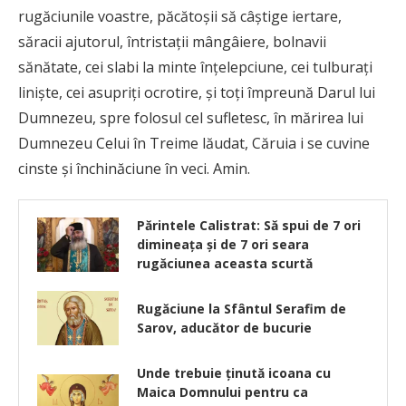
rugăciunile voastre, păcătoşii să câştige iertare,
săracii ajutorul, întristaţii mângâiere, bolnavii
sănătate, cei slabi la minte înţelepciune, cei tulburaţi
linişte, cei asupriţi ocrotire, şi toţi împreună Darul lui
Dumnezeu, spre folosul cel sufletesc, în mărirea lui
Dumnezeu Celui în Treime lăudat, Căruia i se cuvine
cinste şi închinăciune în veci. Amin.
Părintele Calistrat: Să spui de 7 ori
dimineața și de 7 ori seara
rugăciunea aceasta scurtă
Rugăciune la Sfântul Serafim de
Sarov, aducător de bucurie
Unde trebuie ținută icoana cu
Maica Domnului pentru ca