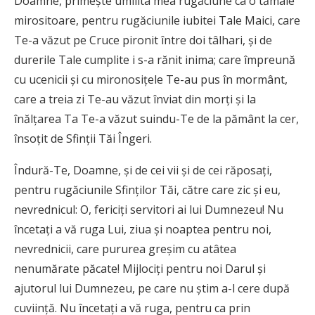
Doamne, primeşte umilita mea rugăciune ca o tămâie
mirositoare, pentru rugăciunile iubitei Tale Maici, care
Te-a văzut pe Cruce pironit între doi tâlhari, şi de
durerile Tale cumplite i s-a rănit inima; care împreună
cu ucenicii şi cu mironosiţele Te-au pus în mormânt,
care a treia zi Te-au văzut înviat din morţi şi la
înălţarea Ta Te-a văzut suindu-Te de la pământ la cer,
însoţit de Sfinţii Tăi Îngeri.
Îndură-Te, Doamne, şi de cei vii şi de cei răposaţi,
pentru rugăciunile Sfinţilor Tăi, către care zic şi eu,
nevrednicul: O, fericiţi servitori ai lui Dumnezeu! Nu
încetaţi a vă ruga Lui, ziua şi noaptea pentru noi,
nevrednicii, care pururea greşim cu atâtea
nenumărate păcate! Mijlociţi pentru noi Darul şi
ajutorul lui Dumnezeu, pe care nu ştim a-l cere după
cuviinţă. Nu încetaţi a vă ruga, pentru ca prin