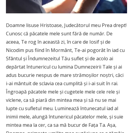
Doamne lisuse Hristoase, Judecătorul meu Prea drept!
Cunosc că păcatele mele sunt fără de număr. De
aceea, Te rog în această zi, în care de Iosif şi de
Nicodim pus fiind în Mormânt, Te-ai pogorât în iad cu
Sfântul şi Îndumnezeitul Tău suflet şi de acolo ai
depărtat întunericul cu lumina Dumnezeirii Tale şi ai
adus bucurie nespus de mare strămoşilor noştri, căci
i-ai mântuit de sclavia cea cumplită şi i-ai suit în rai.
Îngroapă păcatele mele şi cugetele mele cele rele şi
viclene, ca să piară din mintea mea şi să nu se mai
lupte cu sufletul meu. Luminează întunecatul iad al
inimii mele, alungă întunericul păcatelor mele, şi suie
mintea mea la cer, ca sa mă bucur de Faţa Ta. Aşa,