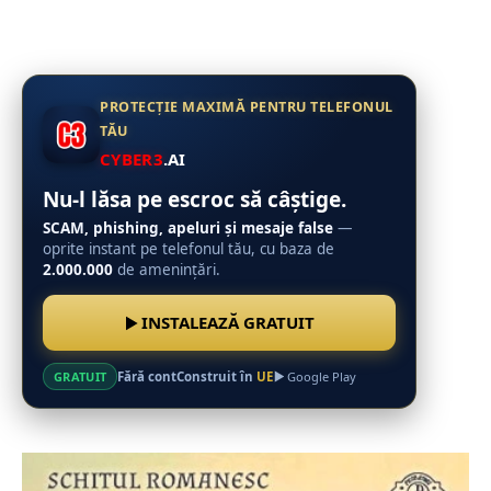
PROTECȚIE MAXIMĂ PENTRU TELEFONUL
TĂU
CYBER3
.AI
Nu-l lăsa pe escroc să câștige.
SCAM, phishing, apeluri și mesaje false
—
oprite instant pe telefonul tău, cu baza de
2.000.000
de amenințări.
INSTALEAZĂ GRATUIT
Fără cont
Construit în
UE
GRATUIT
Google Play