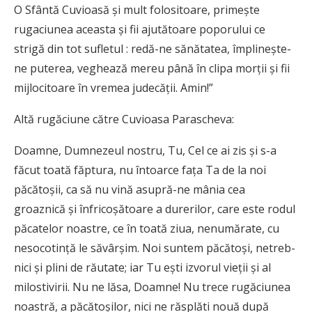
O Sfântă Cuvioasă și mult folositoare, primește
rugaciunea aceasta și fii ajutătoare poporului ce
strigă din tot sufletul : redă-ne sănătatea, împlinește-
ne puterea, veghează mereu până în clipa morții și fii
mijlocitoare în vremea judecății. Amin!”
Altă rugăciune către Cuvioasa Parascheva:
Doamne, Dumnezeul nostru, Tu, Cel ce ai zis și s-a
făcut toată făptura, nu întoarce fața Ta de la noi
păcătoșii, ca să nu vină asupră-ne mânia cea
groaznică și înfri­co­șă­toare a durerilor, care este rodul
păcatelor noastre, ce în toată ziua, nenumărate, cu
ne­so­co­tință le săvârșim. Noi suntem păcătoși, ne­treb­
nici și plini de răutate; iar Tu ești izvorul vieții și al
milostivirii. Nu ne lăsa, Doamne! Nu trece rugăciunea
noastră, a păcătoșilor, nici ne răsplăti nouă după