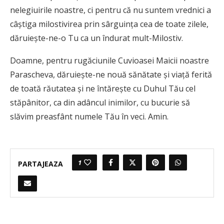
nelegiuirile noastre, ci pentru că nu suntem vrednici a
câștiga mi­los­tivirea prin sârguința cea de toate zilele,
dă­ruiește-ne-o Tu ca un îndurat mult-Milostiv.
Doamne, pentru rugăciunile Cuvioasei Maicii noastre
Parascheva, dăruiește-ne nouă sănătate și viață ferită
de toată răutatea și ne întărește cu Duhul Tău cel
stăpânitor, ca din adâncul inimilor, cu bucurie să
slăvim prea­sfânt numele Tău în veci. Amin.
1
PARTAJEAZA