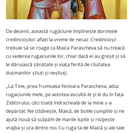
De decenii, această rugăciune împlinește dorințele
credincioșilor aflați la vreme de necaz. Credincioșii
trebuie să se roage ca Maica Parascheva să nu treacă
cu vederea rugaciunile lor, chiar dacă ei au greșit și să
le dăruiască sănătate și viața ferită de răutatea
dușmanilor știuți și neștiuți.
„La Tine, prea frumoasa fecioara Parascheva, aduc
rugaciunile mele, pe acestea ascultă-le și le du în fața
Ziditorului, căci toată îndrazneală de la mine s-a
depărtat. Ne izbăvește, Maică, de bolile cumplite și ne
ajută nouă să scăpăm de marile ispite și risipește
vrajba și ura dintre noi. Cu ruga ta de Maică și ale tale