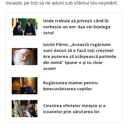
moaște, pe toți să ne aduni sub sfântul tău veșmânt.
Unde trebuie să privești când îți
vorbește un om: Așa vei înțelege
totul:
Iustin Pârvu: „Această rugăciune
sunt datori să o facă toți creștinii!
Are puterea să stârpească patimile
din inimă” Spune-o și tu chiar
acum!
Rugăciunea mamei pentru
binecuvântarea copiilor
Cinstirea sfintelor moaște și a
icoanelor prin sărutarea lor.