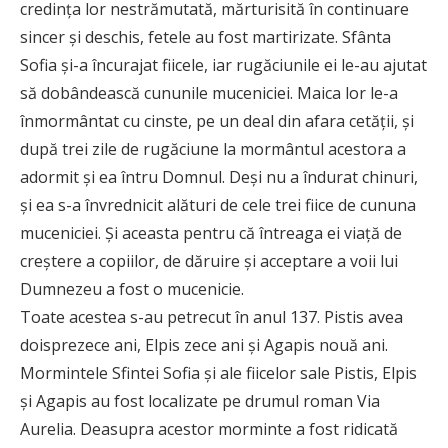
credinţa lor nestrămutată, mărturisită în continuare
sincer şi deschis, fetele au fost martirizate. Sfânta
Sofia şi-a încurajat fiicele, iar rugăciunile ei le-au ajutat
să dobândească cununile muceniciei. Maica lor le-a
înmormântat cu cinste, pe un deal din afara cetăţii, şi
după trei zile de rugăciune la mormântul acestora a
adormit şi ea întru Domnul. Deşi nu a îndurat chinuri,
şi ea s-a învrednicit alături de cele trei fiice de cununa
muceniciei. Şi aceasta pentru că întreaga ei viaţă de
creştere a copiilor, de dăruire şi acceptare a voii lui
Dumnezeu a fost o mucenicie.
Toate acestea s-au petrecut în anul 137. Pistis avea
doisprezece ani, Elpis zece ani şi Agapis nouă ani.
Mormintele Sfintei Sofia şi ale fiicelor sale Pistis, Elpis
şi Agapis au fost localizate pe drumul roman Via
Aurelia. Deasupra acestor morminte a fost ridicată