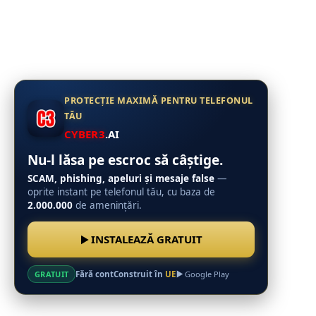
PROTECȚIE MAXIMĂ PENTRU TELEFONUL
TĂU
CYBER3
.AI
Nu-l lăsa pe escroc să câștige.
SCAM, phishing, apeluri și mesaje false
—
oprite instant pe telefonul tău, cu baza de
2.000.000
de amenințări.
INSTALEAZĂ GRATUIT
Fără cont
Construit în
UE
GRATUIT
Google Play