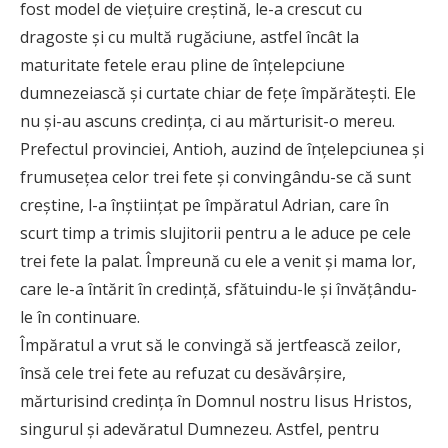
fost model de vieţuire creştină, le-a crescut cu
dragoste şi cu multă rugăciune, astfel încât la
maturitate fetele erau pline de înţelepciune
dumnezeiască şi curtate chiar de feţe împărăteşti. Ele
nu şi-au ascuns credinţa, ci au mărturisit-o mereu.
Prefectul provinciei, Antioh, auzind de înţelepciunea şi
frumuseţea celor trei fete şi convingându-se că sunt
creştine, l-a înştiinţat pe împăratul Adrian, care în
scurt timp a trimis slujitorii pentru a le aduce pe cele
trei fete la palat. Împreună cu ele a venit şi mama lor,
care le-a întărit în credinţă, sfătuindu-le şi învăţându-
le în continuare.
Împăratul a vrut să le convingă să jertfească zeilor,
însă cele trei fete au refuzat cu desăvârşire,
mărturisind credinţa în Domnul nostru Iisus Hristos,
singurul şi adevăratul Dumnezeu. Astfel, pentru