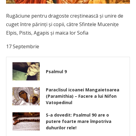
Rugăciune pentru dragoste creştinească şi unire de
cuget între părinţi şi copii, către Sfintele Muceniţe
Elpis, Pistis, Agapis şi maica lor Sofia
17 Septembrie
Psalmul 9
Paraclisul icoanei Mangaietoarea
(Paramithia) – Facere a lui Nifon
Vatopedinul
S-a dovedit: Psalmul 90 are o
putere foarte mare împotriva
duhurilor rele!