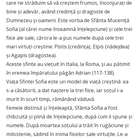
care ne străduim să vă creştem frumos, înconjuraţi de
bine şi adevăr, având credinţă şi dragoste de
Dumnezeu şi oameni. Este vorba de Sfânta Muceniţă
Sofia (al cărei nume înseamnă înţelepciune) şi cele trei
fiice ale sale, cărora le-a pus numele după cele trei
mari virtuţi creştine: Pistis (credinţa), Elpis (nădejdea)
şi Agapis (dragostea).
Aceste sfinte au vieţuit în Italia, la Roma, şi au pătimit
în vremea împăratului păgân Adrian (117-138).
Viaţa Sfintei Sofia este un model de viaţă creştină: ea
s-a căsătorit, a dat naştere la trei fiice, iar soţul i-a
murit în scurt timp, rămânând văduvă.
Femeie distinsă şi înţeleaptă, Sfânta Sofia a fost
chibzuită şi plină de înţelepciune, după cum îi spune şi
numele. După moartea soţului a trăit în rugăciune şi
milostenie, sădind în inima fiicelor sale virtuţile. Le-a