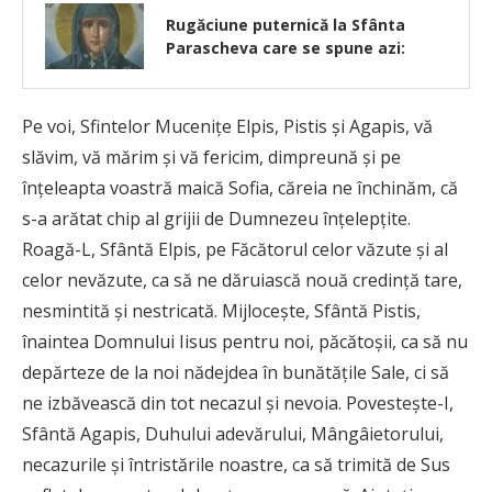
Rugăciune puternică la Sfânta
Parascheva care se spune azi:
Pe voi, Sfintelor Muceniţe Elpis, Pistis şi Agapis, vă
slăvim, vă mărim şi vă fericim, dimpreună şi pe
înţeleapta voastră maică Sofia, căreia ne închinăm, că
s-a arătat chip al grijii de Dumnezeu înţelepţite.
Roagă-L, Sfântă Elpis, pe Făcătorul celor văzute şi al
celor nevăzute, ca să ne dăruiască nouă credinţă tare,
nesmintită şi nestricată. Mijloceşte, Sfântă Pistis,
înaintea Domnului Iisus pentru noi, păcătoşii, ca să nu
depărteze de la noi nădejdea în bunătăţile Sale, ci să
ne izbăvească din tot necazul şi nevoia. Povesteşte-I,
Sfântă Agapis, Duhului adevărului, Mângâietorului,
necazurile şi întristările noastre, ca să trimită de Sus