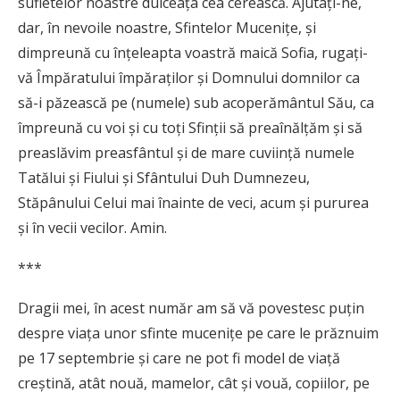
sufletelor noastre dulceaţa cea cerească. Ajutaţi-ne,
dar, în nevoile noastre, Sfintelor Muceniţe, şi
dimpreună cu înţeleapta voastră maică Sofia, rugaţi-
vă Împăratului împăraţilor şi Domnului domnilor ca
să-i păzească pe (numele) sub acoperământul Său, ca
împreună cu voi şi cu toţi Sfinţii să preaînălţăm şi să
preaslăvim preasfântul şi de mare cuviinţă numele
Tatălui şi Fiului şi Sfântului Duh Dumnezeu,
Stăpânului Celui mai înainte de veci, acum şi pururea
şi în vecii vecilor. Amin.
***
Dragii mei, în acest număr am să vă povestesc puţin
despre viaţa unor sfinte muceniţe pe care le prăznuim
pe 17 septembrie şi care ne pot fi model de viaţă
creştină, atât nouă, mamelor, cât şi vouă, copiilor, pe