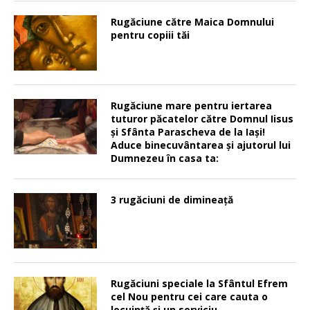
Rugăciune către Maica Domnului
pentru copiii tăi
Rugăciune mare pentru iertarea
tuturor păcatelor către Domnul Iisus
şi Sfânta Parascheva de la Iaşi!
Aduce binecuvântarea şi ajutorul lui
Dumnezeu în casa ta:
3 rugăciuni de dimineață
Rugăciuni speciale la Sfântul Efrem
cel Nou pentru cei care cauta o
locuinţă şi un serviciu