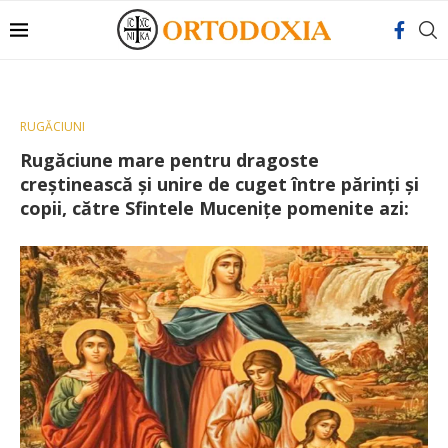
RUGĂCIUNI
Rugăciune mare pentru dragoste
creştinească şi unire de cuget între părinţi şi
copii, către Sfintele Muceniţe pomenite azi: