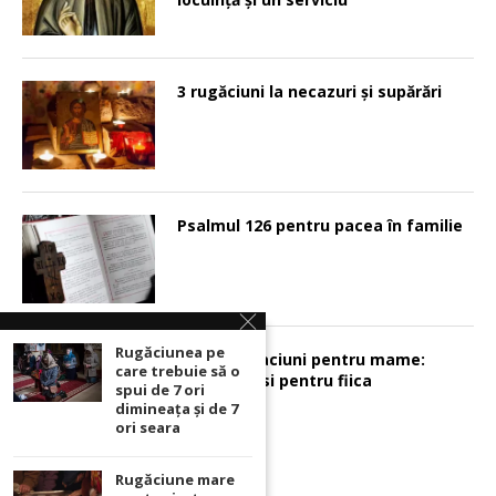
3 rugăciuni la necazuri și supărări
Psalmul 126 pentru pacea în familie
Rugăciunea pe
Sunt 2 rugaciuni pentru mame:
care trebuie să o
pentru fiu si pentru fiica
spui de 7 ori
dimineața și de 7
ori seara
Rugăciune mare