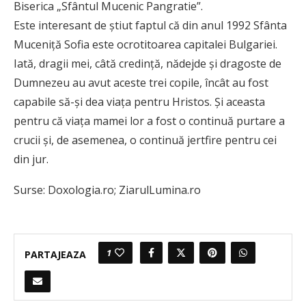
Biserica „Sfântul Mucenic Pangratie”.
Este interesant de ştiut faptul că din anul 1992 Sfânta
Muceniţă Sofia este ocrotitoarea capitalei Bulgariei.
Iată, dragii mei, câtă credinţă, nădejde şi dragoste de
Dumnezeu au avut aceste trei copile, încât au fost
capabile să-şi dea viaţa pentru Hristos. Şi aceasta
pentru că viaţa mamei lor a fost o continuă purtare a
crucii şi, de asemenea, o continuă jertfire pentru cei
din jur.
Surse: Doxologia.ro; ZiarulLumina.ro
1
PARTAJEAZA