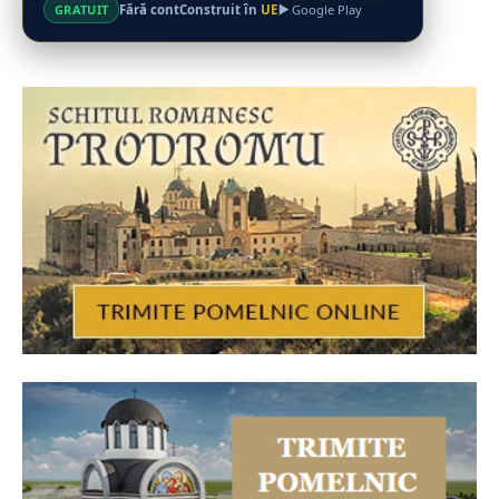
Fără cont
Construit în
UE
GRATUIT
Google Play