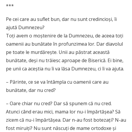
***
Pe cei care au suflet bun, dar nu sunt credincioși, îi
ajută Dumnezeu?
Toţi avem o moşteni­re de la Dumnezeu, de aceea toți
oamenii au bunătate în profunzimea lor. Dar diavolul
pe toate le mur­dăreşte. Unii au păstrat această
bunătate, deşi nu trăiesc aproape de Biserică. Ei bine,
pe unii ca aceştia nu îi va lăsa Dumnezeu, ci îi va ajuta.
– Părinte, ce se va întâmpla cu oamenii care au
bunătate, dar nu cred?
– Oare chiar nu cred? Dar să spunem că nu cred.
Atunci când erau mici, mama lor nu-i împărtăşea? Să
zicem că nu-i împărtăşea. Dar n-au fost botezaţi? N-au
fost miruiți? Nu sunt născuţi de mame ortodoxe şi