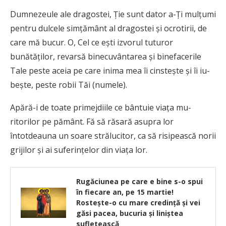
Dumnezeule ale dragostei, Ție sunt dator a-Ți mulțumi
pentru dulcele sim­țământ al dragostei și ocrotirii, de
care mă bucur. O, Cel ce ești iz­vo­rul tutu­ror
bunătăților, revarsă bine­cuvân­ta­rea și binefacerile
Tale peste aceia pe care inima mea îi cinstește și îi iu­
bește, peste robii Tăi (numele).
Apără-i de toate primejdiile ce bân­tuie viața mu­
ritorilor pe pământ. Fă să răsară asupra lor
întotdeauna un soare strălucitor, ca să risipească norii
grijilor și ai su­fe­rințelor din viața lor.
Rugăciunea pe care e bine s-o spui
în fiecare an, pe 15 martie!
Rostește-o cu mare credință și vei
găsi pacea, bucuria și liniștea
sufletească