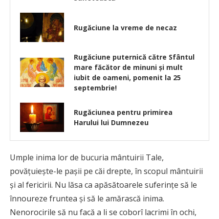
Rugăciune la vreme de necaz
Rugăciune puternică către Sfântul
mare făcător de minuni şi mult
iubit de oameni, pomenit la 25
septembrie!
Rugăciunea pentru primirea
Harului lui Dumnezeu
Umple inima lor de bucuria mân­tuirii Tale,
povățuiește-le pașii pe căi drepte, în scopul mântuirii
și al fericirii. Nu lăsa ca apăsătoarele sufe­rințe să le
înnoureze fruntea și să le amărască inima.
Nenorocirile să nu facă a li se coborî lacrimi în ochi,