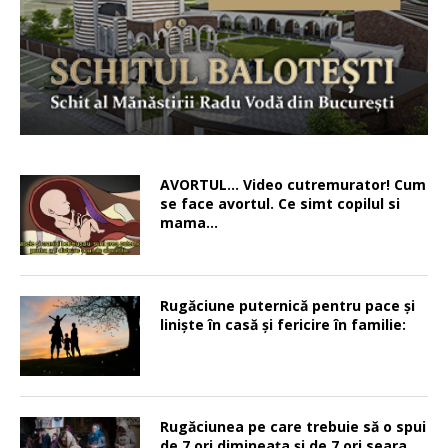
AVORTUL… Video cutremurator! Cum
se face avortul. Ce simt copilul si
mama…
Rugăciune puternică pentru pace şi
linişte în casă şi fericire în familie:
Rugăciunea pe care trebuie să o spui
de 7 ori dimineața și de 7 ori seara