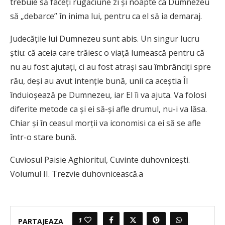
trebuie să faceţi rugăciune zi şi noapte ca Dumnezeu
să „debarce” în inima lui, pentru ca el să ia demaraj.
Judecăţile lui Dumnezeu sunt abis. Un singur lucru
ştiu: că aceia care trăiesc o viaţă lumească pentru că
nu au fost ajutaţi, ci au fost atraşi sau îmbrân­ciţi spre
rău, deşi au avut intenţie bună, unii ca aceş­tia Îl
înduioşează pe Dumnezeu, iar El îi va ajuta. Va folosi
diferite metode ca şi ei să-şi afle drumul, nu-i va lăsa.
Chiar şi în ceasul morţii va iconomisi ca ei să se afle
într-o stare bună.
Cuviosul Paisie Aghioritul, Cuvinte duhovnicești.
Volumul II. Trezvie duhovnicească.a
1
PARTAJEAZA