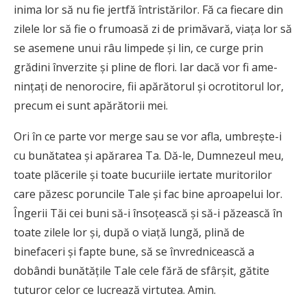
inima lor să nu fie jertfă întris­tă­rilor. Fă ca fiecare din
zilele lor să fie o frumoasă zi de primăvară, viața lor să
se asemene unui râu limpede și lin, ce curge prin
grădini înver­zite și pline de flori. Iar dacă vor fi ame­
nințați de nenorocire, fii apărătorul și ocrotitorul lor,
precum ei sunt apă­rătorii mei.
Ori în ce parte vor merge sau se vor afla, umbrește-i
cu bunătatea și apă­­ra­rea Ta. Dă-le, Dumnezeul meu,
toate plăcerile și toate bucuriile iertate mu­­­ri­to­rilor
care păzesc poruncile Tale și fac bine aproapelui lor.
Îngerii Tăi cei buni să-i însoțească și să-i păzească în
toate zilele lor și, după o viață lungă, plină de
binefaceri și fapte bune, să se învrednicească a
dobândi bunătățile Tale cele fără de sfârșit, gătite
tuturor celor ce lu­crează virtutea. Amin.