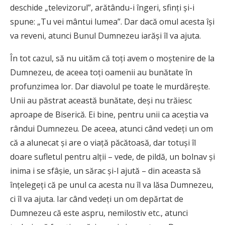
deschide „televizorul”, arătându-i îngeri, sfinţi şi-i
spune: „Tu vei mântui lumea”. Dar dacă omul acesta îşi
va reveni, atunci Bunul Dumnezeu iarăşi îl va ajuta.
În tot cazul, să nu uităm că toţi avem o moşteni­re de la
Dumnezeu, de aceea toți oamenii au bunătate în
profunzimea lor. Dar diavolul pe toate le mur­dăreşte.
Unii au păstrat această bunătate, deşi nu trăiesc
aproape de Biserică. Ei bine, pentru unii ca aceştia va
rândui Dumnezeu. De aceea, atunci când vedeţi un om
că a alunecat şi are o viaţă păcătoasă, dar totuşi îl
doare sufletul pentru alţii – vede, de pil­dă, un bolnav şi
inima i se sfâşie, un sărac şi-l ajută – din aceasta să
înţelegeţi că pe unul ca acesta nu îl va lăsa Dumnezeu,
ci îl va ajuta. Iar când vedeţi un om depărtat de
Dumnezeu că este aspru, nemilostiv etc., atunci