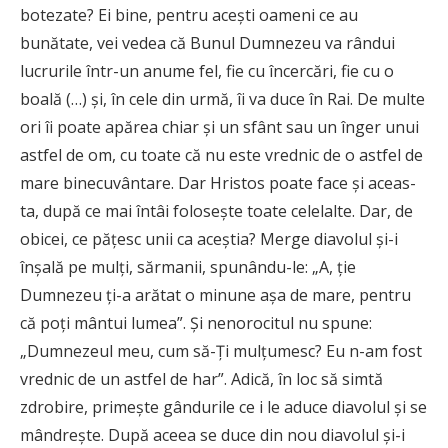
botezate? Ei bine, pentru aceşti oameni ce au
bunătate, vei vedea că Bunul Dumnezeu va rândui
lucrurile într-un anume fel, fie cu încercări, fie cu o
boală (…) şi, în cele din urmă, îi va duce în Rai. De multe
ori îi poate apărea chiar şi un sfânt sau un înger unui
astfel de om, cu toate că nu este vrednic de o astfel de
mare binecuvântare. Dar Hristos poate face şi aceas­
ta, după ce mai întâi foloseşte toate celelalte. Dar, de
obicei, ce păţesc unii ca aceştia? Merge diavolul şi-i
înşală pe mulţi, sărmanii, spunându-le: „A, ţie
Dumnezeu ţi-a arătat o minune aşa de mare, pen­tru
că poţi mântui lumea”. Şi nenorocitul nu spune:
„Dumnezeul meu, cum să-Ți mulţumesc? Eu n-am fost
vrednic de un astfel de har”. Adică, în loc să sim­tă
zdrobire, primeşte gândurile ce i le aduce diavo­lul şi se
mândreşte. După aceea se duce din nou dia­volul şi-i