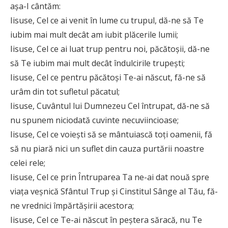
aşa-I cântăm:
Iisuse, Cel ce ai venit în lume cu trupul, dă-ne să Te
iubim mai mult decât am iubit plăcerile lumii;
Iisuse, Cel ce ai luat trup pentru noi, păcătoşii, dă-ne
să Te iubim mai mult decât îndulcirile trupeşti;
Iisuse, Cel ce pentru păcătoşi Te-ai născut, fă-ne să
urâm din tot sufletul păcatul;
Iisuse, Cuvântul lui Dumnezeu Cel întrupat, dă-ne să
nu spunem niciodată cuvinte necuviincioase;
Iisuse, Cel ce voieşti să se mântuiască toţi oamenii, fă
să nu piară nici un suflet din cauza purtării noastre
celei rele;
Iisuse, Cel ce prin Întruparea Ta ne-ai dat nouă spre
viaţa veşnică Sfântul Trup şi Cinstitul Sânge al Tău, fă-
ne vrednici împărtăşirii acestora;
Iisuse, Cel ce Te-ai născut în peştera săracă, nu Te