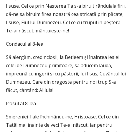
Iisuse, Cel ce prin Naşterea Ta s-a biruit rânduiala firii,
dă-ne să biruim firea noastră cea stricată prin păcate;
Iisuse, Fiul lui Dumnezeu, Cel ce cu trupul în peşteră
Te-ai născut, mântuieşte-ne!
Condacul al 8-lea
Să alergăm, credincioşii, la Betleem şi înaintea ieslei
celei de Dumnezeu primitoare, să aducem laudă,
împreună cu îngerii şi cu păstorii, lui Iisus, Cuvântul lui
Dumnezeu, Care din dragoste pentru noi trup S-a
făcut, cântând: Aliluia!
Icosul al 8-lea
Smereniei Tale închinându-ne, Hristoase, Cel ce din
Tatăl mai înainte de veci Te-ai născut, iar pentru