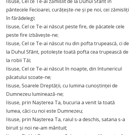
Iisuse, Cel ce Te-ai zămislit de la Duhul Sfânt în
pântecele Fecioarei, curăţeşte-ne şi pe noi, cei zămisliţi
în fărădelegi;
Iisuse, Cel ce Te-ai născut peste fire, de păcatele cele
peste fire izbăveşte-ne;
Iisuse, Cel ce Te-ai născut nu din pofta trupească, ci de
la Duhul Sfânt, potoleşte toată pofta cea trupească de
la robii Tăi;
Iisuse, Cel ce Te-ai născut în noapte, din întunericul
păcatului scoate-ne;
Iisuse, Soarele Dreptăţii, cu lumina cunoştinţei de
Dumnezeu luminează-ne;
Iisuse, prin Naşterea Ta, bucuria a venit la toată
lumea, căci cu noi este Dumnezeu;
Iisuse, prin Naşterea Ta, raiul s-a deschis, satana s-a
biruit şi noi ne-am mântuit;