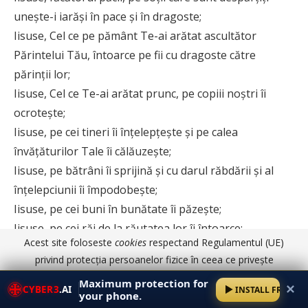
uneşte-i iarăşi în pace şi în dragoste;
Iisuse, Cel ce pe pământ Te-ai arătat ascultător
Părintelui Tău, întoarce pe fii cu dragoste către
părinţii lor;
Iisuse, Cel ce Te-ai arătat prunc, pe copiii noştri îi
ocroteşte;
Iisuse, pe cei tineri îi înţelepţeşte şi pe calea
învăţăturilor Tale îi călăuzeşte;
Iisuse, pe bătrâni îi sprijină şi cu darul răbdării şi al
înţelepciunii îi împodobeşte;
Iisuse, pe cei buni în bunătate îi păzeşte;
Iisuse, pe cei răi de la răutatea lor îi întoarce;
Acest site foloseste
cookies
respectand Regulamentul (UE)
Iisuse, pe cei rătăciţi de la adevăr pe calea cea dreaptă
privind protecția persoanelor fizice în ceea ce privește
îi întoarce cu bunătatea Ta;
prelucrarea datelor cu caracter personal și privind libera
Maximum protection for
Iisuse, pe cei bolnavi şi suferinzi îi tămăduieşte;
✕
CYBER3
.AI
INSTALL FREE
circulație a acestor date.
Am înțeles
Detalii aici
your phone.
Iisuse, pe Sfântă Biserica Ta în pace şi linişte o