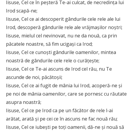
Iisuse, Cel ce în peşteră Te-ai culcat, de necredinţa lui
Irod scapă-ne;
Iisuse, Cel ce ai descoperit gândurile cele rele ale lui
Irod, descoperă gândurile rele ale vrăjmaşilor noştri;
Iisuse, mielul cel nevinovat, nu ne da nouă, ca prin
păcatele noastre, să fim ucigaşi ca Irod;
Iisuse, Cel ce cunoşti gândurile oamenilor, mintea
noastră de gândurile cele rele o curăţeşte;
Iisuse, Cel ce Te-ai ascuns de Irod cel rău, nu Te
ascunde de noi, păcătoşii;
Iisuse, Cel ce ai fugit de mânia lui Irod, acoperă-ne şi
pe noi de mânia oamenilor, care se pornesc cu răutate
asupra noastră;
Iisuse, Cel ce pe Irod ca pe un făcător de rele l-ai
arătat, arată şi pe cei ce în ascuns ne fac nouă rău;
Iisuse, Cel ce iubeşti pe toţi oamenii, dă-ne şi nouă să