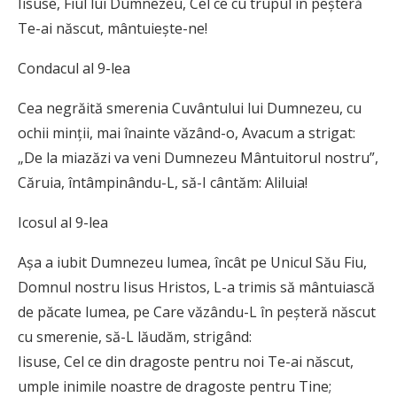
Iisuse, Fiul lui Dumnezeu, Cel ce cu trupul în peşteră
Te-ai născut, mântuieşte-ne!
Condacul al 9-lea
Cea negrăită smerenia Cuvântului lui Dumnezeu, cu
ochii minţii, mai înainte văzând-o, Avacum a strigat:
„De la miazăzi va veni Dumnezeu Mântuitorul nostru”,
Căruia, întâmpinându-L, să-I cântăm: Aliluia!
Icosul al 9-lea
Aşa a iubit Dumnezeu lumea, încât pe Unicul Său Fiu,
Domnul nostru Iisus Hristos, L-a trimis să mântuiască
de păcate lumea, pe Care văzându-L în peşteră născut
cu smerenie, să-L lăudăm, strigând:
Iisuse, Cel ce din dragoste pentru noi Te-ai născut,
umple inimile noastre de dragoste pentru Tine;