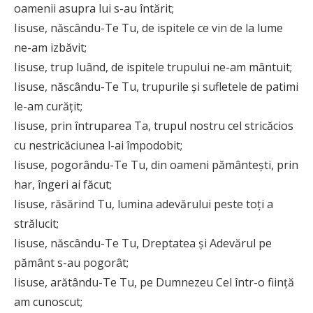
oamenii asupra lui s-au întărit;
Iisuse, născându-Te Tu, de ispitele ce vin de la lume
ne-am izbăvit;
Iisuse, trup luând, de ispitele trupului ne-am mântuit;
Iisuse, născându-Te Tu, trupurile şi sufletele de patimi
le-am curăţit;
Iisuse, prin întruparea Ta, trupul nostru cel stricăcios
cu nestricăciunea l-ai împodobit;
Iisuse, pogorându-Te Tu, din oameni pământeşti, prin
har, îngeri ai făcut;
Iisuse, răsărind Tu, lumina adevărului peste toţi a
strălucit;
Iisuse, născându-Te Tu, Dreptatea şi Adevărul pe
pământ s-au pogorât;
Iisuse, arătându-Te Tu, pe Dumnezeu Cel într-o fiinţă
am cunoscut;