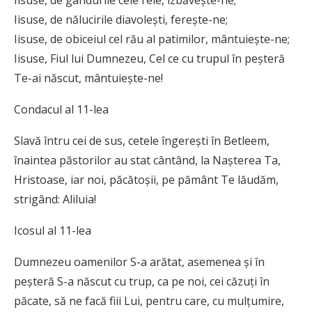
Iisuse, de gândurile cele rele, izbăveşte-ne;
Iisuse, de nălucirile diavoleşti, fereşte-ne;
Iisuse, de obiceiul cel rău al patimilor, mântuieşte-ne;
Iisuse, Fiul lui Dumnezeu, Cel ce cu trupul în peşteră
Te-ai născut, mântuieşte-ne!
Condacul al 11-lea
Slavă întru cei de sus, cetele îngereşti în Betleem,
înaintea păstorilor au stat cântând, la Naşterea Ta,
Hristoase, iar noi, păcătoşii, pe pământ Te lăudăm,
strigând: Aliluia!
Icosul al 11-lea
Dumnezeu oamenilor S-a arătat, asemenea şi în
peşteră S-a născut cu trup, ca pe noi, cei căzuţi în
păcate, să ne facă fiii Lui, pentru care, cu mulţumire,