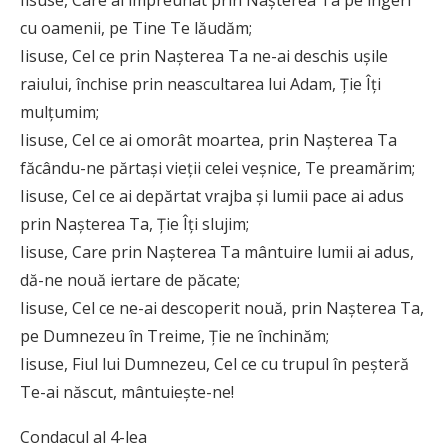
Iisuse, Care ai împreunat prin Naşterea Ta pe îngeri
cu oamenii, pe Tine Te lăudăm;
Iisuse, Cel ce prin Naşterea Ta ne-ai deschis uşile
raiului, închise prin neascultarea lui Adam, Ţie Îţi
mulţumim;
Iisuse, Cel ce ai omorât moartea, prin Naşterea Ta
făcându-ne părtaşi vieţii celei veşnice, Te preamărim;
Iisuse, Cel ce ai depărtat vrajba şi lumii pace ai adus
prin Naşterea Ta, Ţie Îţi slujim;
Iisuse, Care prin Naşterea Ta mântuire lumii ai adus,
dă-ne nouă iertare de păcate;
Iisuse, Cel ce ne-ai descoperit nouă, prin Naşterea Ta,
pe Dumnezeu în Treime, Ţie ne închinăm;
Iisuse, Fiul lui Dumnezeu, Cel ce cu trupul în peşteră
Te-ai născut, mântuieşte-ne!
Condacul al 4-lea