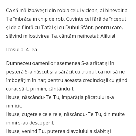
Ca să mă izbăveşti din robia celui viclean, ai binevoit a
Te îmbrăca în chip de rob, Cuvinte cel fără de început
şi de o fiinţă cu Tatăl şi cu Duhul Sfânt, pentru care,
slăvind milostivirea Ta, cântăm neîncetat: Aliluia!
Icosul al 4-lea
Dumnezeu oamenilor asemenea S-a arătat şi în
peşteră S-a născut şi a sărăcit cu trupul, ca noi să ne
îmbogăţim în har; pentru aceasta credincioşii cu gând
curat să-L primim, cântându-I:
Iisuse, născându-Te Tu, împărăţia păcatului s-a
nimicit;
Iisuse, cugetele cele rele, născându-Te Tu, din multe
inimi s-au descoperit;
Iisuse, venind Tu, puterea diavolului a slăbit şi