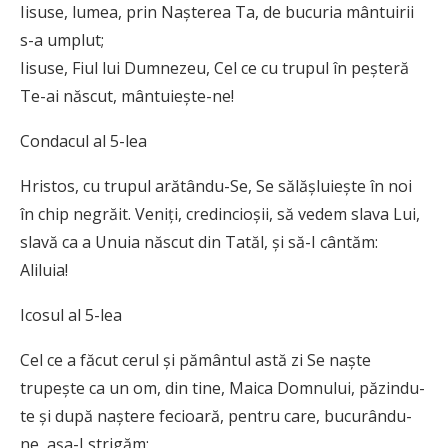
Iisuse, lumea, prin Naşterea Ta, de bucuria mântuirii
s-a umplut;
Iisuse, Fiul lui Dumnezeu, Cel ce cu trupul în peşteră
Te-ai născut, mântuieşte-ne!
Condacul al 5-lea
Hristos, cu trupul arătându-Se, Se sălăşluieşte în noi
în chip negrăit. Veniţi, credincioşii, să vedem slava Lui,
slavă ca a Unuia născut din Tatăl, şi să-I cântăm:
Aliluia!
Icosul al 5-lea
Cel ce a făcut cerul şi pământul astă zi Se naşte
trupeşte ca un om, din tine, Maica Domnului, păzindu-
te şi după naştere fecioară, pentru care, bucurându-
ne, aşa-I strigăm: