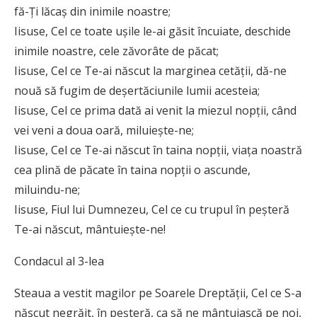
fă-Ţi lăcaş din inimile noastre;
Iisuse, Cel ce toate uşile le-ai găsit încuiate, deschide
inimile noastre, cele zăvorâte de păcat;
Iisuse, Cel ce Te-ai născut la marginea cetăţii, dă-ne
nouă să fugim de deşertăciunile lumii acesteia;
Iisuse, Cel ce prima dată ai venit la miezul nopţii, când
vei veni a doua oară, miluieşte-ne;
Iisuse, Cel ce Te-ai născut în taina nopţii, viaţa noastră
cea plină de păcate în taina nopţii o ascunde,
miluindu-ne;
Iisuse, Fiul lui Dumnezeu, Cel ce cu trupul în peşteră
Te-ai născut, mântuieşte-ne!
Condacul al 3-lea
Steaua a vestit magilor pe Soarele Dreptăţii, Cel ce S-a
născut negrăit, în peşteră, ca să ne mântuiască pe noi,