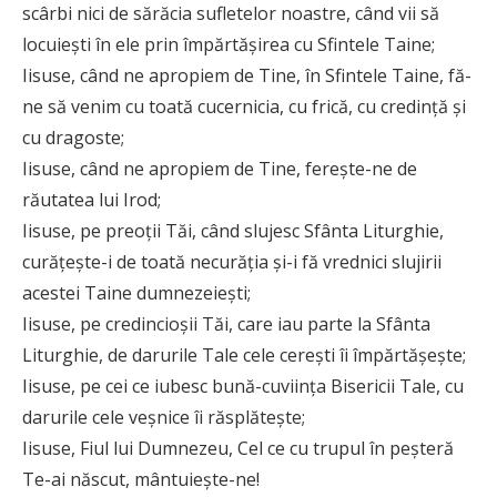
scârbi nici de sărăcia sufletelor noastre, când vii să
locuieşti în ele prin împărtăşirea cu Sfintele Taine;
Iisuse, când ne apropiem de Tine, în Sfintele Taine, fă-
ne să venim cu toată cucernicia, cu frică, cu credinţă şi
cu dragoste;
Iisuse, când ne apropiem de Tine, fereşte-ne de
răutatea lui Irod;
Iisuse, pe preoţii Tăi, când slujesc Sfânta Liturghie,
curăţeşte-i de toată necurăţia şi-i fă vrednici slujirii
acestei Taine dumnezeieşti;
Iisuse, pe credincioşii Tăi, care iau parte la Sfânta
Liturghie, de darurile Tale cele cereşti îi împărtăşeşte;
Iisuse, pe cei ce iubesc bună-cuviinţa Bisericii Tale, cu
darurile cele veşnice îi răsplăteşte;
Iisuse, Fiul lui Dumnezeu, Cel ce cu trupul în peşteră
Te-ai născut, mântuieşte-ne!