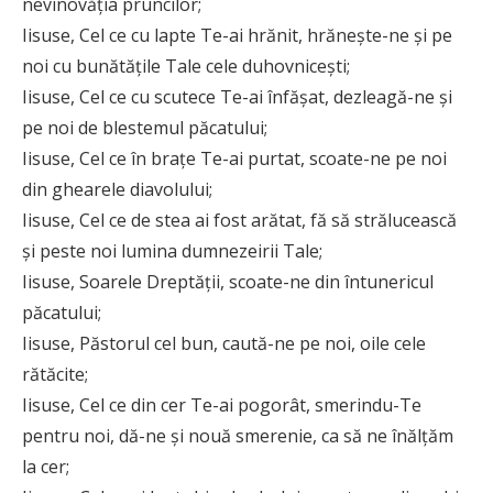
nevinovăţia pruncilor;
Iisuse, Cel ce cu lapte Te-ai hrănit, hrăneşte-ne şi pe
noi cu bunătăţile Tale cele duhovniceşti;
Iisuse, Cel ce cu scutece Te-ai înfăşat, dezleagă-ne şi
pe noi de blestemul păcatului;
Iisuse, Cel ce în braţe Te-ai purtat, scoate-ne pe noi
din ghearele diavolului;
Iisuse, Cel ce de stea ai fost arătat, fă să strălucească
şi peste noi lumina dumnezeirii Tale;
Iisuse, Soarele Dreptăţii, scoate-ne din întunericul
păcatului;
Iisuse, Păstorul cel bun, caută-ne pe noi, oile cele
rătăcite;
Iisuse, Cel ce din cer Te-ai pogorât, smerindu-Te
pentru noi, dă-ne şi nouă smerenie, ca să ne înălţăm
la cer;