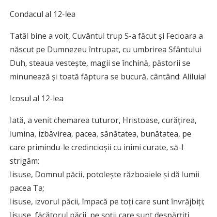
Condacul al 12-lea
Tatăl bine a voit, Cuvântul trup S-a făcut şi Fecioara a
născut pe Dumnezeu întrupat, cu umbrirea Sfântului
Duh, steaua vesteşte, magii se închină, păstorii se
minunează şi toată făptura se bucură, cântând: Aliluia!
Icosul al 12-lea
Iată, a venit chemarea tuturor, Hristoase, curăţirea,
lumina, izbăvirea, pacea, sănătatea, bunătatea, pe
care primindu-le credincioşii cu inimi curate, să-I
strigăm:
Iisuse, Domnul păcii, potoleşte războaiele şi dă lumii
pacea Ta;
Iisuse, izvorul păcii, împacă pe toţi care sunt învrăjbiţi;
Iisuse, făcătorul păcii, pe soţii care sunt despărţiţi