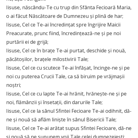
Iisuse, născându-Te cu trup din Sfânta Fecioară Maria,
o ai făcut Născătoare de Dumnezeu şi plină de har;
Iisuse, Cel ce Te-ai încredinţat spre îngrijire Maicii
Preacurate, prunc fiind, încredinţează-ne şi pe noi
purtării ei de grijă;
Iisuse, Cel ce în braţe Te-ai purtat, deschide şi nouă,
păcătoşilor, braţele milostivirii Tale;
Iisuse, Cel ce cu scutece Te-ai înfăşat, încinge-ne şi pe
noi cu puterea Crucii Tale, ca să biruim pe vrăjmaşii
noştri;
Iisuse, Cel ce cu lapte Te-ai hrănit, hrăneşte-ne şi pe
noi, flămânzii şi însetaţii, din darurile Tale;
Iisuse, Cel ce la sânul Sfintei Fecioare Te-ai odihnit, dă-
ne şi nouă să aflăm linişte în sânul Bisericii Tale;
Iisuse, Cel ce Te-ai arătat supus Sfintei Fecioare, dă-ne
şi nouă să ne supunem voii Tale celei dumnezeieşti;