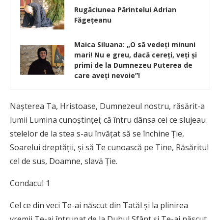
Rugăciunea Părintelui Adrian
Făgețeanu
Maica Siluana: „O să vedeţi minuni
mari! Nu e greu, dacă cereţi, veți şi
primi de la Dumnezeu Puterea de
care aveţi nevoie”!
Naşterea Ta, Hristoase, Dumnezeul nostru, răsărit-a
lumii Lumina cunoştinţei; că întru dânsa cei ce slujeau
stelelor de la stea s-au învăţat să se închine Ţie,
Soarelui dreptăţii, şi să Te cunoască pe Tine, Răsăritul
cel de sus, Doamne, slavă Ţie.
Condacul 1
Cel ce din veci Te-ai născut din Tatăl şi la plinirea
vremii Te-ai întrupat de la Duhul Sfânt şi Te-ai născut