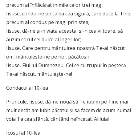
precum ai înflăcărat inimile celor trei magi;
Iisuse, condu-ne pe calea cea sigură, care duce la Tine,
precum ai condus pe magi prin stea;
Iisuse, dă-ne şi-n viaţa aceasta, şi-n cea viitoare, să
auzim corul cel dulce al îngerilor;
Iisuse, Care pentru mântuirea noastră Te-ai născut
om, mântuieşte-ne pe noi, păcătoşii;
Iisuse, Fiul lui Dumnezeu, Cel ce cu trupul în peşteră
Te-ai născut, mântuieşte-ne!
Condacul al 10-lea
Pruncule, Iisuse, dă-ne nouă să Te iubim pe Tine mai
mult decât am iubit păcatul şi să facem de acum numai
voia Ta cea sfântă, cântând neîncetat: Aliluia!
Icosul al 10-lea