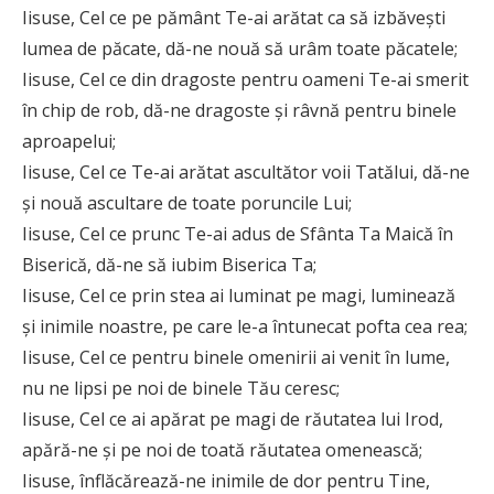
Iisuse, Cel ce pe pământ Te-ai arătat ca să izbăveşti
lumea de păcate, dă-ne nouă să urâm toate păcatele;
Iisuse, Cel ce din dragoste pentru oameni Te-ai smerit
în chip de rob, dă-ne dragoste şi râvnă pentru binele
aproapelui;
Iisuse, Cel ce Te-ai arătat ascultător voii Tatălui, dă-ne
şi nouă ascultare de toate poruncile Lui;
Iisuse, Cel ce prunc Te-ai adus de Sfânta Ta Maică în
Biserică, dă-ne să iubim Biserica Ta;
Iisuse, Cel ce prin stea ai luminat pe magi, luminează
şi inimile noastre, pe care le-a întunecat pofta cea rea;
Iisuse, Cel ce pentru binele omenirii ai venit în lume,
nu ne lipsi pe noi de binele Tău ceresc;
Iisuse, Cel ce ai apărat pe magi de răutatea lui Irod,
apără-ne şi pe noi de toată răutatea omenească;
Iisuse, înflăcărează-ne inimile de dor pentru Tine,