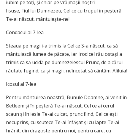
iubim pe toţi, şi chiar pe vrăjmaşii noştri;
Iisuse, Fiul lui Dumnezeu, Cel ce cu trupul în peşteră
Te-ai născut, mântuieşte-ne!
Condacul al 7-lea
Steaua pe magi i-a trimis la Cel ce S-a născut, ca să
mântuiască lumea de păcate, iar Irod cel rău ostaşi a
trimis ca să ucidă pe dumnezeiescul Prunc, de a cărui
răutate fugind, ca şi magii, neîncetat să cântăm: Aliluia!
Icosul al 7-lea
Pentru mântuirea noastră, Bunule Doamne, ai venit în
Betleem şi în peşteră Te-ai născut, Cel ce ai cerul
scaun şi în iesle Te-ai culcat, prunc fiind, Cel ce eşti
necuprins, cu scutece Te-ai înfăşat şi cu lapte Te-ai
hrănit, din dragoste pentru noi, pentru care, cu