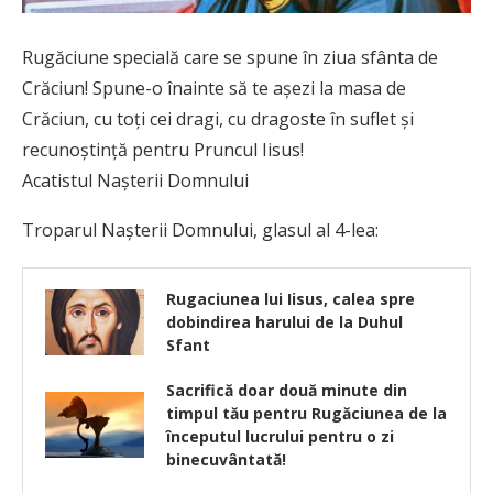
Rugăciune specială care se spune în ziua sfânta de
Crăciun! Spune-o înainte să te aşezi la masa de
Crăciun, cu toţi cei dragi, cu dragoste în suflet şi
recunoştinţă pentru Pruncul Iisus!
Acatistul Naşterii Domnului
Troparul Naşterii Domnului, glasul al 4-lea:
Rugaciunea lui Iisus, calea spre
dobindirea harului de la Duhul
Sfant
Sacrifică doar două minute din
timpul tău pentru Rugăciunea de la
începutul lucrului pentru o zi
binecuvântată!