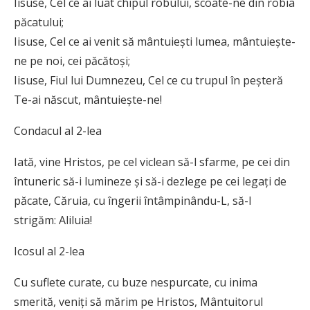
Iisuse, Cel ce ai luat chipul robului, scoate-ne din robia
păcatului;
Iisuse, Cel ce ai venit să mântuieşti lumea, mântuieşte-
ne pe noi, cei păcătoşi;
Iisuse, Fiul lui Dumnezeu, Cel ce cu trupul în peşteră
Te-ai născut, mântuieşte-ne!
Condacul al 2-lea
Iată, vine Hristos, pe cel viclean să-l sfarme, pe cei din
întuneric să-i lumineze şi să-i dezlege pe cei legaţi de
păcate, Căruia, cu îngerii întâmpinându-L, să-I
strigăm: Aliluia!
Icosul al 2-lea
Cu suflete curate, cu buze nespurcate, cu inima
smerită, veniţi să mărim pe Hristos, Mântuitorul