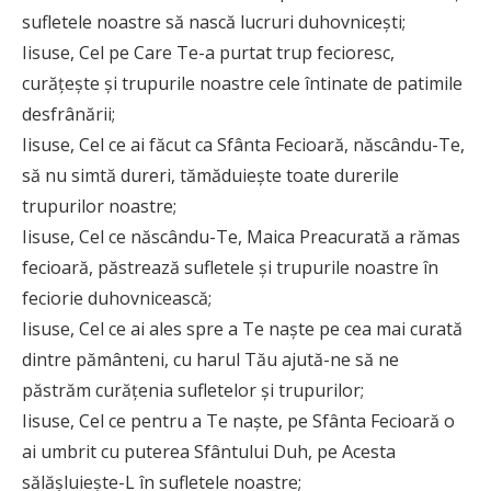
sufletele noastre să nască lucruri duhovniceşti;
Iisuse, Cel pe Care Te-a purtat trup fecioresc,
curăţeşte şi trupurile noastre cele întinate de patimile
desfrânării;
Iisuse, Cel ce ai făcut ca Sfânta Fecioară, născându-Te,
să nu simtă dureri, tămăduieşte toate durerile
trupurilor noastre;
Iisuse, Cel ce născându-Te, Maica Preacurată a rămas
fecioară, păstrează sufletele şi trupurile noastre în
feciorie duhovnicească;
Iisuse, Cel ce ai ales spre a Te naşte pe cea mai curată
dintre pământeni, cu harul Tău ajută-ne să ne
păstrăm curăţenia sufletelor şi trupurilor;
Iisuse, Cel ce pentru a Te naşte, pe Sfânta Fecioară o
ai umbrit cu puterea Sfântului Duh, pe Acesta
sălăşluieşte-L în sufletele noastre;