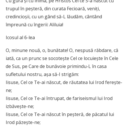
Cu gura şi cu inima, pe Hristos Cel ce S-a născut cu
trupul în peşteră, din curata Fecioară, veniţi,
credincioşii, cu un gând să-L lăudăm, cântând
împreună cu îngerii: Aliluia!
Icosul al 6-lea
O, minune nouă, o, bunătate! O, nespusă răbdare, că
iată, ca un prunc se socoteşte Cel ce locuieşte în Cele
de Sus, pe Care de bunăvoie primindu-L în casa
sufletului nostru, aşa să-I strigăm:
Iisuse, Cel ce Te-ai născut, de răutatea lui Irod fereşte-
ne;
Iisuse, Cel ce Te-ai întrupat, de fariseismul lui Irod
izbăveşte-ne;
Iisuse, Cel ce Te-ai născut în peşteră, de păcatul lui
Irod păzeşte-ne;