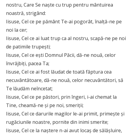
nostru, Care Se naşte cu trup pentru mântuirea
noastră, strigând:
Iisuse, Cel ce pe pământ Te-ai pogorât, înalţă-ne pe
noi la cer;
Iisuse, Cel ce ai luat trup ca al nostru, scapă-ne pe noi
de patimile trupeşti;
Iisuse, Cel ce eşti Domnul Păcii, dă-ne nouă, celor
învrăjbiţi, pacea Ta;
Iisuse, Cel ce ai fost lăudat de toată făptura cea
necuvântătoare, dă-ne nouă, celor necuvântători, să
Te lăudăm neîncetat;
Iisuse, Cel ce pe păstori, prin îngeri, i-ai chemat la
Tine, cheamă-ne şi pe noi, smeriţii;
Iisuse, Cel ce darurile magilor le-ai primit, primeşte şi
rugăciunile noastre, pornite din inimi smerite;
Iisuse, Cel ce la naştere n-ai avut locaş de sălăşluire,