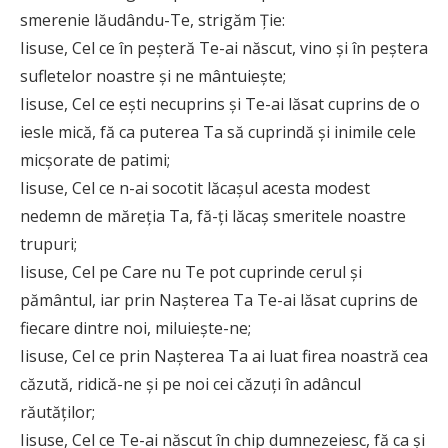
smerenie lăudându-Te, strigăm Ţie:
Iisuse, Cel ce în peşteră Te-ai născut, vino şi în peştera
sufletelor noastre şi ne mântuieşte;
Iisuse, Cel ce eşti necuprins şi Te-ai lăsat cuprins de o
iesle mică, fă ca puterea Ta să cuprindă şi inimile cele
micşorate de patimi;
Iisuse, Cel ce n-ai socotit lăcaşul acesta modest
nedemn de măreţia Ta, fă-ţi lăcaş smeritele noastre
trupuri;
Iisuse, Cel pe Care nu Te pot cuprinde cerul şi
pământul, iar prin Naşterea Ta Te-ai lăsat cuprins de
fiecare dintre noi, miluieşte-ne;
Iisuse, Cel ce prin Naşterea Ta ai luat firea noastră cea
căzută, ridică-ne şi pe noi cei căzuţi în adâncul
răutăţilor;
Iisuse, Cel ce Te-ai născut în chip dumnezeiesc, fă ca şi