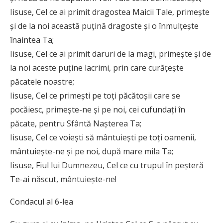
Iisuse, Cel ce ai primit dragostea Maicii Tale, primeşte
şi de la noi această puţină dragoste şi o înmulţeşte
înaintea Ta;
Iisuse, Cel ce ai primit daruri de la magi, primeşte şi de
la noi aceste puţine lacrimi, prin care curăţeşte
păcatele noastre;
Iisuse, Cel ce primeşti pe toţi păcătoşii care se
pocăiesc, primeşte-ne şi pe noi, cei cufundaţi în
păcate, pentru Sfântă Naşterea Ta;
Iisuse, Cel ce voieşti să mântuieşti pe toţi oamenii,
mântuieşte-ne şi pe noi, după mare mila Ta;
Iisuse, Fiul lui Dumnezeu, Cel ce cu trupul în peşteră
Te-ai născut, mântuieşte-ne!
Condacul al 6-lea