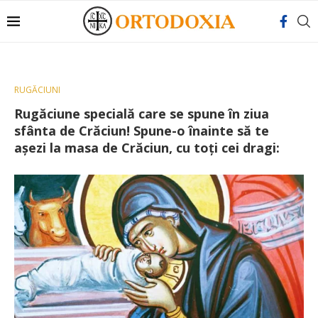
RUGĂCIUNI
Rugăciune specială care se spune în ziua
sfânta de Crăciun! Spune-o înainte să te
aşezi la masa de Crăciun, cu toţi cei dragi: