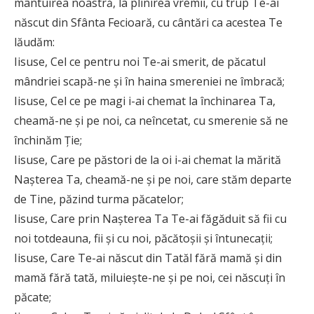
mântuirea noastră, la plinirea vremii, cu trup Te-ai
născut din Sfânta Fecioară, cu cântări ca acestea Te
lăudăm:
Iisuse, Cel ce pentru noi Te-ai smerit, de păcatul
mândriei scapă-ne şi în haina smereniei ne îmbracă;
Iisuse, Cel ce pe magi i-ai chemat la închinarea Ta,
cheamă-ne şi pe noi, ca neîncetat, cu smerenie să ne
închinăm Ţie;
Iisuse, Care pe păstori de la oi i-ai chemat la mărită
Naşterea Ta, cheamă-ne şi pe noi, care stăm departe
de Tine, păzind turma păcatelor;
Iisuse, Care prin Naşterea Ta Te-ai făgăduit să fii cu
noi totdeauna, fii şi cu noi, păcătoşii şi întunecaţii;
Iisuse, Care Te-ai născut din Tatăl fără mamă şi din
mamă fără tată, miluieşte-ne şi pe noi, cei născuţi în
păcate;