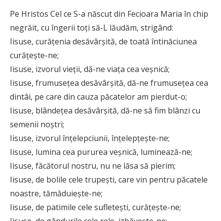
Pe Hristos Cel ce S-a născut din Fecioara Maria în chip
negrăit, cu îngerii toţi să-L lăudăm, strigând:
Iisuse, curăţenia desăvârşită, de toată întinăciunea
curăţeşte-ne;
Iisuse, izvorul vieţii, dă-ne viaţa cea veşnică;
Iisuse, frumuseţea desăvârşită, dă-ne frumuseţea cea
dintâi, pe care din cauza păcatelor am pierdut-o;
Iisuse, blândeţea desăvârşită, dă-ne să fim blânzi cu
semenii noştri;
Iisuse, izvorul înţelepciunii, înţelepţeşte-ne;
Iisuse, lumina cea pururea veşnică, luminează-ne;
Iisuse, făcătorul nostru, nu ne lăsa să pierim;
Iisuse, de bolile cele trupeşti, care vin pentru păcatele
noastre, tămăduieşte-ne;
Iisuse, de patimile cele sufleteşti, curăţeşte-ne;