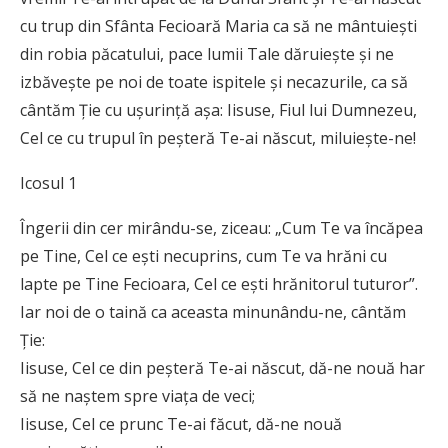
cu trup din Sfânta Fecioară Maria ca să ne mântuieşti
din robia păcatului, pace lumii Tale dăruieşte şi ne
izbăveşte pe noi de toate ispitele şi necazurile, ca să
cântăm Ţie cu uşurinţă aşa: Iisuse, Fiul lui Dumnezeu,
Cel ce cu trupul în peşteră Te-ai născut, miluieşte-ne!
Icosul 1
Îngerii din cer mirându-se, ziceau: „Cum Te va încăpea
pe Tine, Cel ce eşti necuprins, cum Te va hrăni cu
lapte pe Tine Fecioara, Cel ce eşti hrănitorul tuturor”.
Iar noi de o taină ca aceasta minunându-ne, cântăm
Ţie:
Iisuse, Cel ce din peşteră Te-ai născut, dă-ne nouă har
să ne naştem spre viaţa de veci;
Iisuse, Cel ce prunc Te-ai făcut, dă-ne nouă