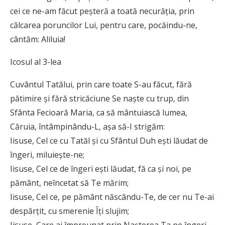
cei ce ne-am făcut peşteră a toată necurăţia, prin
călcarea poruncilor Lui, pentru care, pocăindu-ne,
cântăm: Aliluia!
Icosul al 3-lea
Cuvântul Tatălui, prin care toate S-au făcut, fără
pătimire şi fără stricăciune Se naşte cu trup, din
Sfânta Fecioară Maria, ca să mântuiască lumea,
Căruia, întâmpinându-L, aşa să-I strigăm:
Iisuse, Cel ce cu Tatăl şi cu Sfântul Duh eşti lăudat de
îngeri, miluieşte-ne;
Iisuse, Cel ce de îngeri eşti lăudat, fă ca şi noi, pe
pământ, neîncetat să Te mărim;
Iisuse, Cel ce, pe pământ născându-Te, de cer nu Te-ai
despărţit, cu smerenie Îţi slujim;