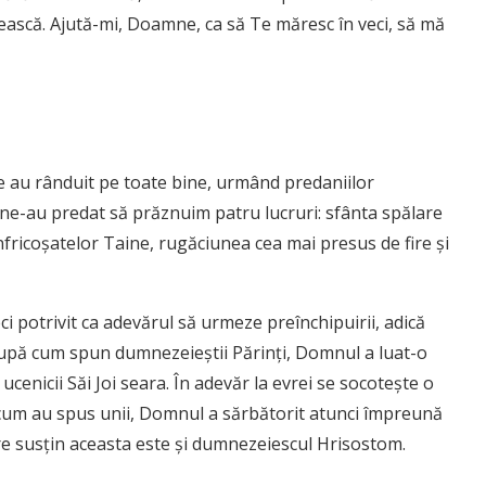
ească. Ajută-mi, Doamne, ca să Te măresc în veci, să mă
re au rânduit pe toate bine, urmând predaniilor
 ne-au pre­dat să prăznuim patru lucruri: sfânta spălare
nfricoşatelor Taine, rugă­ciunea cea mai presus de fire şi
ci potrivit ca adevărul să urmeze preînchipuirii, adică
 După cum spun dumnezeieştii Părinţi, Domnul a luat-o
ucenicii Săi Joi seara. În adevăr la evrei se socoteşte o
ă cum au spus unii, Domnul a sărbătorit atunci împreună
care susţin aceasta este şi dumnezeiescul Hrisostom.