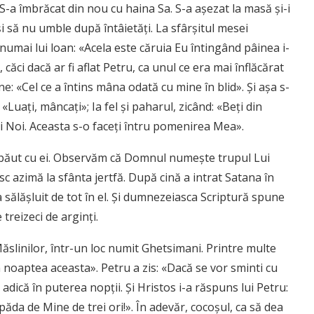
S-a îmbrăcat din nou cu haina Sa. S-a aşezat la masă şi-i
 şi să nu umble după întâietăţi. La sfârşitul mesei
 numai lui loan: «Acela este căruia Eu întingând pâinea i-
 căci dacă ar fi aflat Petru, ca unul ce era mai înflăcărat
pune: «Cel ce a întins mâna odată cu mine în blid». Şi aşa s-
Luaţi, mâncaţi»; Ia fel şi paharul, zicând: «Beţi din
ei Noi. Aceasta s-o faceţi întru pomenirea Mea».
a băut cu ei. Observăm că Dom­nul numeşte trupul Lui
sc azimă la sfânta jertfă. După cină a intrat Satana în
 sălăşluit de tot în el. Şi dumneze­iasca Scriptură spune
 treizeci de arginţi.
Măslinilor, într-un loc numit Ghetsimani. Printre multe
 în noaptea aceasta». Petru a zis: «Dacă se vor sminti cu
, adică în puterea nopţii. Şi Hristos i-a răspuns lui Petru:
păda de Mine de trei ori!». În adevăr, cocoşul, ca să dea