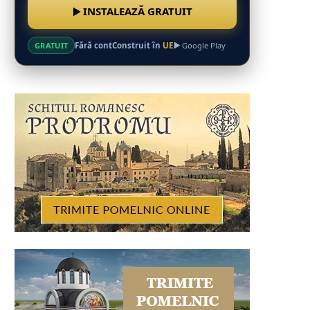
INSTALEAZĂ GRATUIT
Fără cont
Construit în
UE
GRATUIT
Google Play