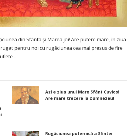
ciunea din Sfânta şi Marea joi! Are putere mare, în ziua
a rugat pentru noi cu rugăciunea cea mai presus de fire
suflete…
Azi e ziua unui Mare Sfânt Cuvios!
Are mare trecere la Dumnezeu!
e
i
Rugăciunea puternică a Sfintei