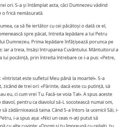
trei ori. S-a şi întâmplat asta, căci Dum­nezeu vădind
de o frică nemăsurată.
mea, ca să fie iertător cu cei păcătoşi o dată ce el,
 omenească spre păcat, întreita lepădare a Iui Petru
a lui Dumnezeu. Prima lepădare înfăţişează porunca pe
; iar a treia, însăşi întru­parea Cuvântului. Mântuitorul a
ta lui pocăinţă, prin întreita întrebare ce i-a pus: «Petre,
: «întristat este sufletul Meu până la moarte!». S-a
, zicând de trei ori: «Părinte, dacă este cu putinţă, să
u eu, ci cum vrei Tu. Facă-se voia Ta!». A spus aceste
pe diavol, pentru ca diavolul să-L socotească numai om,
 zădărnicească taina. Când S-a întors la ucenicii Săi, i-
etru, i-a spus aşa: «Nici un ceas n-aţi putut să
cu alte cuvinte: «Dormi şi tu împreună cu ceilalţi, tu,