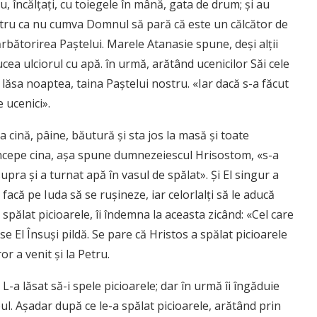
âu, încălţaţi, cu toiegele în mână, gata de drum; şi au
pentru ca nu cumva Domnul să pară că este un călcător de
rbătorirea Paştelui. Ma­rele Atanasie spune, deşi alţii
cea ulciorul cu apă. în urmă, arătând ucenicilor Săi cele
 lăsa noaptea, taina Paş­telui nostru. «Iar dacă s-a făcut
 uce­nici».
ra cină, pâine, băutură şi sta jos la masă şi toate
 începe cina, aşa spune dumnezeiescul Hrisostom, «s-a
upra şi a turnat apă în vasul de spălat». Şi El singur a
 facă pe Iuda să se ruşineze, iar celorlalţi să le aducă
pă­lat picioarele, îi îndemna la aceasta zicând: «Cel care
se El Însuşi pildă. Se pare că Hristos a spălat picioarele
or a venit şi la Petru.
-a lăsat să-i spele picioarele; dar în urmă îi îngăduie
apul. Aşadar după ce le-a spălat picioarele, arătând prin