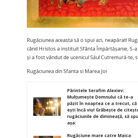
Rugăciunea aceasta să o spui azi, neapărat! Rugă
când Hristos a instituit Sfânta Împărtăşanie, S-
şi a fost vândut de ucenicul Său! Cutremură-te, 
Rugăciunea din Sfanta si Marea Joi
Părintele Serafim Alexiev:
Mulțumește Domnului că te-a
păzit în noaptea ce a trecut, că
ești încă viu! Grăbește de citeșt
rugăciunile de dimineață, să spu
așa:
Rugăciune mare catre Maica