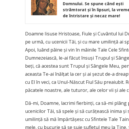
Domnului. Se spune când ești
strâmtorat și în lipsuri, la vrem
de întristare și necaz mare!
Doamne Iisuse Hristoase, Fiule şi Cuvântul lui D
pe urmă, cu ucenicii Tăi, şi cu mare umilinţă ai sp
Apoi, luând pâine şi vin în mâinile Tale Cele Sfi
Dumnezeiască, le-ai făcut însuşi Trupul şi Sângele
beţi, că acestea sunt Trupul şi Sângele Meu, pent
aceasta Te-ai înălţat la cer şi ai şezut de-a dr
cu El în veci, ca Unul-Născut Fiul Său preaiubit. 
păcatele noastre, ale tuturor, ale celor vii şi ale 
Dă-mi, Doamne, lacrimi fierbinţi, ca să-mi plâng p
ucenicilor Tăi, să spele şi să curăţească inima şi 
umilinţă să mă împărtăşesc cu Sfintele Tale Taine,
mele, cu bucurie să se suie sufletul meu la Tine, 