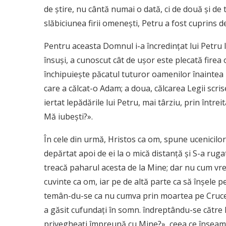
de ştire, nu cântă numai o dată, ci de două şi de 
slăbiciunea firii omeneşti, Petru a fost cuprins 
Pentru aceasta Domnul i-a încredinţat lui Petru lu
însuşi, a cunoscut cât de uşor este plecată firea
închipuieşte păcatul tuturor oamenilor înainte
care a călcat-o Adam; a doua, călcarea Legii scrise
iertat lepădările lui Petru, mai târziu, prin întrei­
Mă iubeşti?».
În cele din urmă, Hristos ca om, spune ucenicilor
depărtat apoi de ei la o mică distanţă şi S-a rugat
treacă paharul acesta de la Mine; dar nu cum vrea
cuvinte ca om, iar pe de altă parte ca să înşele 
temân-du-se ca nu cumva prin moartea pe Cruce să
a găsit cufundaţi în somn. îndreptându-se către P
privegheaţi împreună cu Mine?», ceea ce înseamnă 