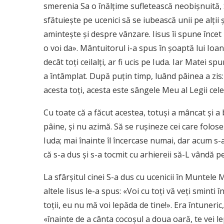
smerenia Sa o înălţime sufle­tească neobişnuită, 
sfătuieşte pe ucenici să se iubească unii pe alţii
aminteşte şi despre vânzare. Iisus îi spune încet
o voi da». Mântuitorul i-a spus în şoaptă lui Ioan,
decât toţi ceilalţi, ar fi ucis pe Iuda. Iar Matei s
a întâmplat. După puţin timp, luând pâinea a zis: «
acesta toţi, acesta este sângele Meu al Legii cel
Cu toate că a făcut acestea, totuşi a mâncat şi 
pâine, şi nu azimă. Să se ruşineze cei care folose
Iuda; mai înainte îl încercase numai, dar acum s-a
că s-a dus şi s-a tocmit cu arhiereii să-L vândă pe
La sfârşitul cinei S-a dus cu ucenicii în Muntele 
altele Iisus le-a spus: «Voi cu toţi vă veţi sminti
toţii, eu nu mă voi lepăda de tine!». Era întuneric
«înainte de a cânta cocoşul a doua oară, te vei le