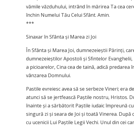
vămile văzduhului, intrând în mărirea Ta cea cer
închin Numelui Tău Celui Sfânt. Amin.
***
Sinaxar în Sfânta și Marea zi Joi
În Sfânta şi Marea Joi, dumnezeieştii Părinţi, ca
dumnezeieştilor Apostoli şi Sfintelor Evanghelii,
a picioarelor, Cina cea de taină, adică predarea î
vânzarea Domnului.
Pastile evreiesc avea să se serbeze Vineri; era de
atunci să se jertfească Paștile nostru, Hristos.
înainte şi a sărbătorit Paștile iudaic împreună cu 
singură zi şi seara de Joi şi toată Vinerea. Dup
cu ucenicii Lui Paștile Legii Vechi. Unul din cei 