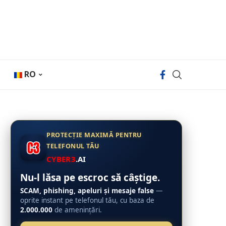
RO
PROTECȚIE MAXIMĂ PENTRU
TELEFONUL TĂU
CYBER3
.AI
Nu-l lăsa pe escroc să câștige.
SCAM, phishing, apeluri și mesaje false
—
oprite instant pe telefonul tău, cu baza de
2.000.000
de amenințări.