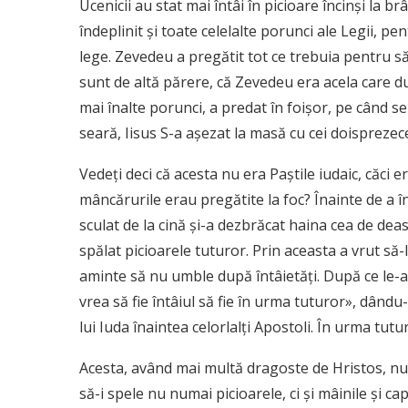
Ucenicii au stat mai întâi în picioare încinşi la br
îndeplinit şi toate celelalte porunci ale Legii, 
lege. Zevedeu a pregătit tot ce trebuia pentru să
sunt de altă părere, că Zevedeu era acela care du
mai înalte porunci, a predat în foişor, pe când se
seară, Iisus S-a aşezat la masă cu cei doisprezece
Vedeţi deci că acesta nu era Paștile iudaic, căci e
mâncărurile erau pregătite la foc? Înainte de a
sculat de la cină şi-a dezbrăcat haina cea de dea­s
spălat picioarele tuturor. Prin aceasta a vrut să-l
aminte să nu umble după întâietăţi. După ce le-a s
vrea să fie întâiul să fie în urma tuturor», dându-
lui Iuda înain­tea celorlalţi Apostoli. În urma tutur
Acesta, având mai multă dragoste de Hristos, nu L
să-i spele nu numai picioarele, ci şi mâinile şi c