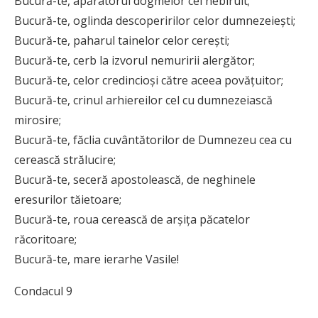
Bucură-te, apăratorul dogmelor cel nebiruit;
Bucură-te, oglinda descoperirilor celor dumnezeieşti;
Bucură-te, paharul tainelor celor cereşti;
Bucură-te, cerb la izvorul nemuririi alergător;
Bucură-te, celor credincioşi către aceea povăţuitor;
Bucură-te, crinul arhiereilor cel cu dumnezeiască
mirosire;
Bucură-te, făclia cuvântătorilor de Dumnezeu cea cu
cerească strălucire;
Bucură-te, seceră apostolească, de neghinele
eresurilor tăietoare;
Bucură-te, roua cerească de arşiţa păcatelor
răcoritoare;
Bucură-te, mare ierarhe Vasile!
Condacul 9