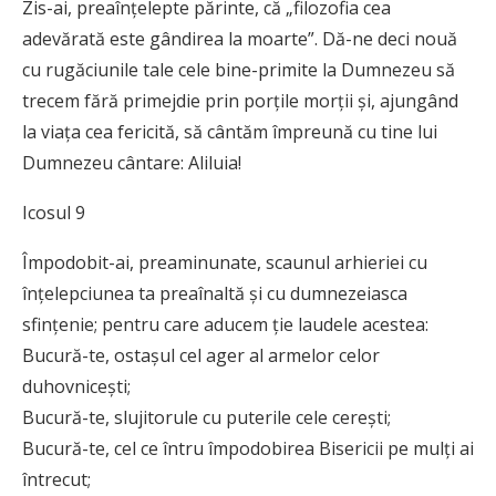
Zis-ai, preaînţelepte părinte, că „filozofia cea
adevărată este gândirea la moarte”. Dă-ne deci nouă
cu rugăciunile tale cele bine-primite la Dumnezeu să
trecem fără primejdie prin porţile morţii şi, ajungând
la viaţa cea fericită, să cântăm împreună cu tine lui
Dumnezeu cântare: Aliluia!
Icosul 9
Împodobit-ai, preaminunate, scaunul arhieriei cu
înţelepciunea ta preaînaltă şi cu dumnezeiasca
sfinţenie; pentru care aducem ţie laudele acestea:
Bucură-te, ostaşul cel ager al armelor celor
duhovniceşti;
Bucură-te, slujitorule cu puterile cele cereşti;
Bucură-te, cel ce întru împodobirea Bisericii pe mulţi ai
întrecut;