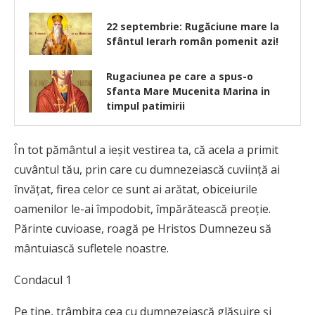
22 septembrie: Rugăciune mare la
Sfântul Ierarh român pomenit azi!
Rugaciunea pe care a spus-o
Sfanta Mare Mucenita Marina in
timpul patimirii
În tot pământul a ieşit vestirea ta, că acela a primit
cuvântul tău, prin care cu dumnezeiască cuviinţă ai
învăţat, firea celor ce sunt ai arătat, obiceiurile
oamenilor le-ai împodobit, împărătească preoţie.
Părinte cuvioase, roagă pe Hristos Dumnezeu să
mântuiască sufletele noastre.
Condacul 1
Pe tine, trâmbiţa cea cu dumnezeiască glăsuire şi