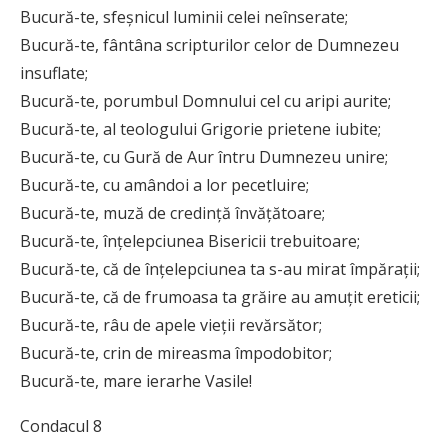
Bucură-te, sfeşnicul luminii celei neînserate;
Bucură-te, fântâna scripturilor celor de Dumnezeu
insuflate;
Bucură-te, porumbul Domnului cel cu aripi aurite;
Bucură-te, al teologului Grigorie prietene iubite;
Bucură-te, cu Gură de Aur întru Dumnezeu unire;
Bucură-te, cu amândoi a lor pecetluire;
Bucură-te, muză de credinţă învăţătoare;
Bucură-te, înţelepciunea Bisericii trebuitoare;
Bucură-te, că de înţelepciunea ta s-au mirat împăraţii;
Bucură-te, că de frumoasa ta grăire au amuţit ereticii;
Bucură-te, râu de apele vieţii revărsător;
Bucură-te, crin de mireasma împodobitor;
Bucură-te, mare ierarhe Vasile!
Condacul 8