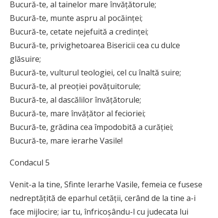
Bucură-te, al tainelor mare învăţătorule;
Bucură-te, munte aspru al pocăinţei;
Bucură-te, cetate nejefuită a credinţei;
Bucură-te, privighetoarea Bisericii cea cu dulce
glăsuire;
Bucură-te, vulturul teologiei, cel cu înaltă suire;
Bucură-te, al preoţiei povăţuitorule;
Bucură-te, al dascălilor învăţătorule;
Bucură-te, mare învăţător al fecioriei;
Bucură-te, grădina cea împodobită a curăţiei;
Bucură-te, mare ierarhe Vasile!
Condacul 5
Venit-a la tine, Sfinte Ierarhe Vasile, femeia ce fusese
nedreptăţită de eparhul cetăţii, cerând de la tine a-i
face mijlocire; iar tu, înfricoşându-l cu judecata lui