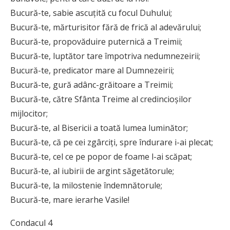
Bucură-te, sabie ascuţită cu focul Duhului;
Bucură-te, mărturisitor fără de frică al adevărului;
Bucură-te, propovăduire puternică a Treimii;
Bucură-te, luptător tare împotriva nedumnezeirii;
Bucură-te, predicator mare al Dumnezeirii;
Bucură-te, gură adânc-grăitoare a Treimii;
Bucură-te, către Sfânta Treime al credincioşilor
mijlocitor;
Bucură-te, al Bisericii a toată lumea luminător;
Bucură-te, că pe cei zgârciţi, spre îndurare i-ai plecat;
Bucură-te, cel ce pe popor de foame l-ai scăpat;
Bucură-te, al iubirii de argint săgetătorule;
Bucură-te, la milostenie îndemnătorule;
Bucură-te, mare ierarhe Vasile!
Condacul 4