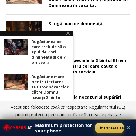
Dumnezeu în casa ta:
3 rugăciuni de dimineață
Rugăciunea pe
care trebuie să o
spui de 7 ori
dimineața și de 7
Rugăciuni speciale la Sfântul Efrem
ori seara
cel Nou pentru cei care cauta o
locuinţă şi un serviciu
Rugăciune mare
pentru iertarea
tuturor păcatelor
către Domnul
3 rugăciuni la necazuri și supărări
Iisus şi Sfânta
Parascheva de la
Acest site foloseste
cookies
respectand Regulamentul (UE)
Iaşi! Aduce
binecuvântarea şi
privind protecția persoanelor fizice în ceea ce privește
ajutorul lui
prelucrarea datelor cu caracter personal și privind libera
Dumnezeu în casa
Maximum protection for
✕
CYBER3
.AI
INSTALL FREE
ta:
circulație a acestor date.
Am înțeles
Detalii aici
your phone.
Psalmul 126 pentru pacea în familie