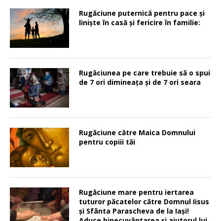
Rugăciune puternică pentru pace şi
linişte în casă şi fericire în familie:
Rugăciunea pe care trebuie să o spui
de 7 ori dimineața și de 7 ori seara
Rugăciune către Maica Domnului
pentru copiii tăi
Rugăciune mare pentru iertarea
tuturor păcatelor către Domnul Iisus
şi Sfânta Parascheva de la Iaşi!
Aduce binecuvântarea şi ajutorul lui