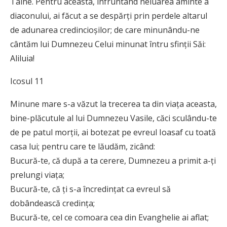
Taine. Pentru aceasta, înfruntând neluarea aminte a
diaconului, ai făcut a se despărţi prin perdele altarul
de adunarea credincioşilor; de care minunându-ne
cântăm lui Dumnezeu Celui minunat întru sfinţii Săi:
Aliluia!
Icosul 11
Minune mare s-a văzut la trecerea ta din viaţa aceasta,
bine-plăcutule al lui Dumnezeu Vasile, căci sculându-te
de pe patul morţii, ai botezat pe evreul Ioasaf cu toată
casa lui; pentru care te lăudăm, zicând:
Bucură-te, că după a ta cerere, Dumnezeu a primit a-ţi
prelungi viaţa;
Bucură-te, că ţi s-a încredinţat ca evreul să
dobândească credinţa;
Bucură-te, cel ce comoara cea din Evanghelie ai aflat;