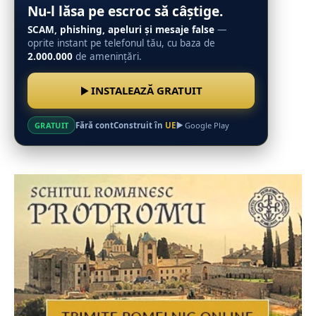
Nu-l lăsa pe escroc să câștige.
SCAM, phishing, apeluri și mesaje false
—
oprite instant pe telefonul tău, cu baza de
2.000.000
de amenințări.
INSTALEAZĂ GRATUIT
Fără cont
Construit în
UE
GRATUIT
Google Play