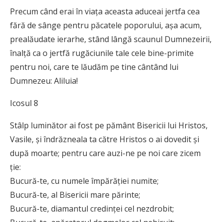
Precum când erai în viaţa aceasta aduceai jertfa cea
fără de sânge pentru păcatele poporului, aşa acum,
prealăudate ierarhe, stând lângă scaunul Dumnezeirii,
înalţă ca o jertfă rugăciunile tale cele bine-primite
pentru noi, care te lăudăm pe tine cântând lui
Dumnezeu: Aliluia!
Icosul 8
Stâlp luminător ai fost pe pământ Bisericii lui Hristos,
Vasile, şi îndrăzneala ta către Hristos o ai dovedit şi
după moarte; pentru care auzi-ne pe noi care zicem
ţie:
Bucură-te, cu numele împărăţiei numite;
Bucură-te, al Bisericii mare părinte;
Bucură-te, diamantul credinţei cel nezdrobit;