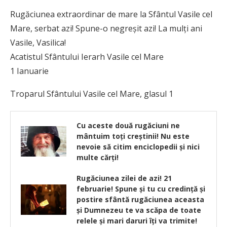
Rugăciunea extraordinar de mare la Sfântul Vasile cel
Mare, serbat azi! Spune-o negreşit azi! La mulţi ani
Vasile, Vasilica!
Acatistul Sfântului Ierarh Vasile cel Mare
1 Ianuarie
Troparul Sfântului Vasile cel Mare, glasul 1
Cu aceste două rugăciuni ne
mântuim toţi creştinii! Nu este
nevoie să citim enciclopedii şi nici
multe cărţi!
Rugăciunea zilei de azi! 21
februarie! Spune şi tu cu credinţă şi
postire sfântă rugăciunea aceasta
și Dumnezeu te va scăpa de toate
relele și mari daruri îți va trimite!