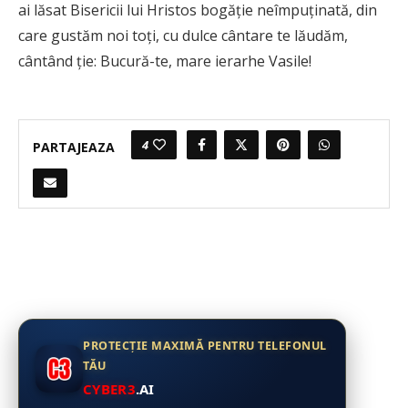
ai lăsat Bisericii lui Hristos bogăţie neîmpuţinată, din
care gustăm noi toţi, cu dulce cântare te lăudăm,
cântând ţie: Bucură-te, mare ierarhe Vasile!
4
PARTAJEAZA
PROTECȚIE MAXIMĂ PENTRU TELEFONUL
TĂU
CYBER3
.AI