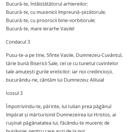
Bucură-te, întâistătătorul arhiereilor;
Bucură-te, cu mucenicii împreună-şezătorule;
Bucură-te, cu proorocii bine-vorbitorule;
Bucură-te, mare ierarhe Vasile!
Condacul 3
Pusu-te-a pe tine, Sfinte Vasile, Dumnezeu-Cuvântul,
tărie bună Bisericii Sale, cel ce cu tunetul cuvintelor
tale amuţeşti gurile ereticilor; iar noi credincioşii,
bucurându-ne, cântăm lui Dumnezeu: Aliluia!
Icosul 3
Împotrivindu-te, părinte, lui Iulian prea păgânul
împărat şi mărturisind Dumnezeirea lui Hristos, ai
ruşinat păgânatatea lui, făcându-te mucenic de
bunăvoie; pentru care auzi de la noi: