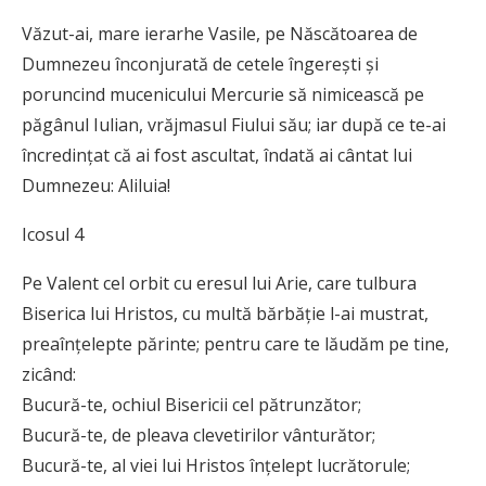
Văzut-ai, mare ierarhe Vasile, pe Născătoarea de
Dumnezeu înconjurată de cetele îngereşti şi
poruncind mucenicului Mercurie să nimicească pe
păgânul Iulian, vrăjmasul Fiului său; iar după ce te-ai
încredinţat că ai fost ascultat, îndată ai cântat lui
Dumnezeu: Aliluia!
Icosul 4
Pe Valent cel orbit cu eresul lui Arie, care tulbura
Biserica lui Hristos, cu multă bărbăţie l-ai mustrat,
preaînţelepte părinte; pentru care te lăudăm pe tine,
zicând:
Bucură-te, ochiul Bisericii cel pătrunzător;
Bucură-te, de pleava clevetirilor vânturător;
Bucură-te, al viei lui Hristos înţelept lucrătorule;