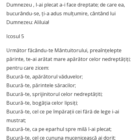
Dumnezeu , l-ai plecat a-i face dreptate; de care ea,
bucurându-se, ţi-a adus mulţumire, cântând lui
Dumnezeu: Aliluia!
Icosul 5
Următor făcându-te Mântuitorului, preaînţelepte
părinte, te-ai arătat mare apărător celor nedreptăţiţi;
pentru care zicem:
Bucură-te, apărătorul văduvelor;
Bucură-te, părintele săracilor;
Bucură-te, sprijinitorul celor nedreptăţiti;
Bucură-te, bogăţia celor lipsiţi;
Bucură-te, cel ce pe împăraţii cei fără de lege i-ai
mustrat;
Bucură-te, ca pe eparhul spre milă l-ai plecat;
Bucură-te, cel ce cununa mucenicească ai dorit;