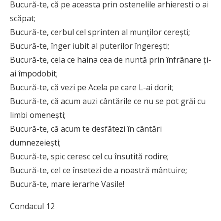
Bucură-te, că pe aceasta prin ostenelile arhieresti o ai
scăpat;
Bucură-te, cerbul cel sprinten al munţilor cereşti;
Bucură-te, înger iubit al puterilor îngereşti;
Bucură-te, cela ce haina cea de nuntă prin înfrânare ţi-
ai împodobit;
Bucură-te, că vezi pe Acela pe care L-ai dorit;
Bucură-te, că acum auzi cântările ce nu se pot grăi cu
limbi omeneşti;
Bucură-te, că acum te desfătezi în cântări
dumnezeieşti;
Bucură-te, spic ceresc cel cu însutită rodire;
Bucură-te, cel ce însetezi de a noastră mântuire;
Bucură-te, mare ierarhe Vasile!
Condacul 12