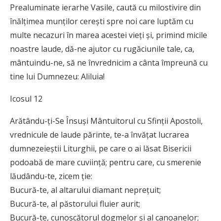
Prealuminate ierarhe Vasile, caută cu milostivire din
înălţimea munţilor cereşti spre noi care luptăm cu
multe necazuri în marea acestei vieţi şi, primind micile
noastre laude, dă-ne ajutor cu rugăciunile tale, ca,
mântuindu-ne, să ne învrednicim a cânta împreună cu
tine lui Dumnezeu: Aliluia!
Icosul 12
Arătându-ţi-Se Însuşi Mântuitorul cu Sfinţii Apostoli,
vrednicule de laude părinte, te-a învăţat lucrarea
dumnezeieştii Liturghii, pe care o ai lăsat Bisericii
podoabă de mare cuviinţă; pentru care, cu smerenie
lăudându-te, zicem ţie:
Bucură-te, al altarului diamant nepreţuit;
Bucură-te, al păstorului fluier aurit;
Bucură-te, cunoscătorul dogmelor şi al canoanelor;