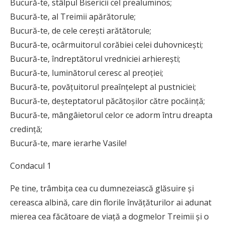
Bucură-te, stâlpul Bisericii cel prealuminos;
Bucură-te, al Treimii apărătorule;
Bucură-te, de cele cereşti arătătorule;
Bucură-te, ocârmuitorul corăbiei celei duhovniceşti;
Bucură-te, îndreptătorul vredniciei arhiereşti;
Bucură-te, luminătorul ceresc al preoţiei;
Bucură-te, povăţuitorul preaînţelept al pustniciei;
Bucură-te, deşteptatorul păcătoşilor către pocăinţă;
Bucură-te, mângâietorul celor ce adorm întru dreapta
credinţă;
Bucură-te, mare ierarhe Vasile!
Condacul 1
Pe tine, trâmbiţa cea cu dumnezeiască glăsuire şi
cereasca albină, care din florile învăţăturilor ai adunat
mierea cea făcătoare de viaţă a dogmelor Treimii şi o