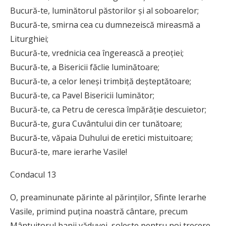
Bucură-te, luminătorul păstorilor şi al soboarelor;
Bucură-te, smirna cea cu dumnezeiscă mireasmă a
Liturghiei;
Bucură-te, vrednicia cea îngerească a preoţiei;
Bucură-te, a Bisericii făclie luminătoare;
Bucură-te, a celor leneşi trimbiţă deşteptătoare;
Bucură-te, ca Pavel Bisericii luminător;
Bucură-te, ca Petru de ceresca împărăţie descuietor;
Bucură-te, gura Cuvântului din cer tunătoare;
Bucură-te, văpaia Duhului de eretici mistuitoare;
Bucură-te, mare ierarhe Vasile!
Condacul 13
O, preaminunate părinte al părinţilor, Sfinte Ierarhe
Vasile, primind puţina noastră cântare, precum
Mântuitorul banii văduvei, soleşte pentru noi trecere