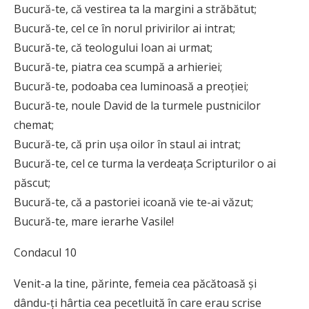
Bucură-te, că vestirea ta la margini a străbătut;
Bucură-te, cel ce în norul privirilor ai intrat;
Bucură-te, că teologului Ioan ai urmat;
Bucură-te, piatra cea scumpă a arhieriei;
Bucură-te, podoaba cea luminoasă a preoţiei;
Bucură-te, noule David de la turmele pustnicilor
chemat;
Bucură-te, că prin uşa oilor în staul ai intrat;
Bucură-te, cel ce turma la verdeaţa Scripturilor o ai
păscut;
Bucură-te, că a pastoriei icoană vie te-ai văzut;
Bucură-te, mare ierarhe Vasile!
Condacul 10
Venit-a la tine, părinte, femeia cea păcătoasă şi
dându-ţi hârtia cea pecetluită în care erau scrise