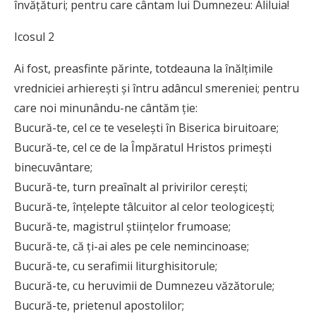
învăţături; pentru care cântam lui Dumnezeu: Aliluia!
Icosul 2
Ai fost, preasfinte părinte, totdeauna la înălţimile
vredniciei arhiereşti şi întru adâncul smereniei; pentru
care noi minunându-ne cântăm ţie:
Bucură-te, cel ce te veseleşti în Biserica biruitoare;
Bucură-te, cel ce de la Împăratul Hristos primeşti
binecuvântare;
Bucură-te, turn preaînalt al privirilor cereşti;
Bucură-te, înţelepte tâlcuitor al celor teologiceşti;
Bucură-te, magistrul ştiinţelor frumoase;
Bucură-te, că ţi-ai ales pe cele nemincinoase;
Bucură-te, cu serafimii liturghisitorule;
Bucură-te, cu heruvimii de Dumnezeu văzătorule;
Bucură-te, prietenul apostolilor;