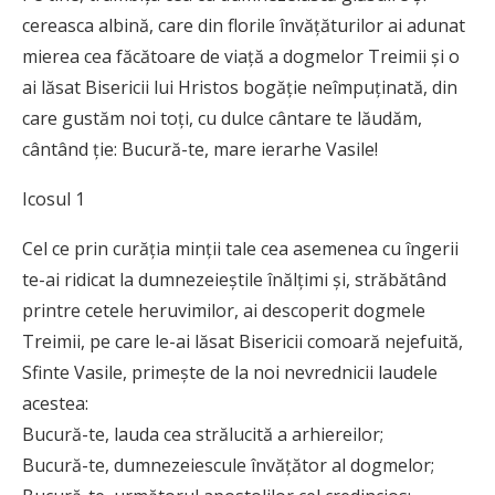
cereasca albină, care din florile învăţăturilor ai adunat
mierea cea făcătoare de viaţă a dogmelor Treimii şi o
ai lăsat Bisericii lui Hristos bogăţie neîmpuţinată, din
care gustăm noi toţi, cu dulce cântare te lăudăm,
cântând ţie: Bucură-te, mare ierarhe Vasile!
Icosul 1
Cel ce prin curăţia minţii tale cea asemenea cu îngerii
te-ai ridicat la dumnezeieştile înălţimi şi, străbătând
printre cetele heruvimilor, ai descoperit dogmele
Treimii, pe care le-ai lăsat Bisericii comoară nejefuită,
Sfinte Vasile, primeşte de la noi nevrednicii laudele
acestea:
Bucură-te, lauda cea strălucită a arhiereilor;
Bucură-te, dumnezeiescule învăţător al dogmelor;