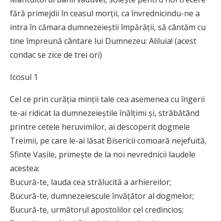
fără primejdii în ceasul morţii, ca învrednicindu-ne a
intra în cămara dumnezeieştii împărăţii, să cântăm cu
tine împreună cântare lui Dumnezeu: Aliluia! (acest
condac se zice de trei ori)
Icosul 1
Cel ce prin curăţia minţii tale cea asemenea cu îngerii
te-ai ridicat la dumnezeieştile înălţimi şi, străbătând
printre cetele heruvimilor, ai descoperit dogmele
Treimii, pe care le-ai lăsat Bisericii comoară nejefuită,
Sfinte Vasile, primeşte de la noi nevrednicii laudele
acestea:
Bucură-te, lauda cea strălucită a arhiereilor;
Bucură-te, dumnezeiescule învăţător al dogmelor;
Bucură-te, următorul apostolilor cel credincios;