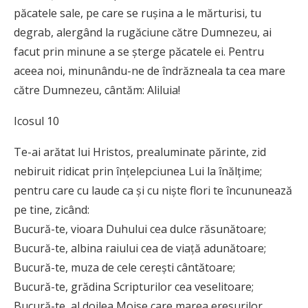
păcatele sale, pe care se ruşina a le mărturisi, tu
degrab, alergând la rugăciune către Dumnezeu, ai
facut prin minune a se şterge păcatele ei. Pentru
aceea noi, minunându-ne de îndrăzneala ta cea mare
către Dumnezeu, cântăm: Aliluia!
Icosul 10
Te-ai arătat lui Hristos, prealuminate părinte, zid
nebiruit ridicat prin înţelepciunea Lui la înălţime;
pentru care cu laude ca şi cu nişte flori te încununează
pe tine, zicând:
Bucură-te, vioara Duhului cea dulce răsunătoare;
Bucură-te, albina raiului cea de viaţă adunătoare;
Bucură-te, muza de cele cereşti cântătoare;
Bucură-te, grădina Scripturilor cea veselitoare;
Bucură-te, al doilea Moise care marea eresurilor