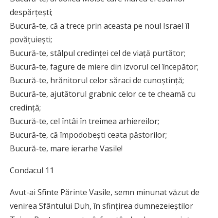
despărţeşti;
Bucură-te, că a trece prin aceasta pe noul Israel îl
povăţuieşti;
Bucură-te, stâlpul credinţei cel de viaţă purtător;
Bucură-te, fagure de miere din izvorul cel începător;
Bucură-te, hrănitorul celor săraci de cunoştinţă;
Bucură-te, ajutătorul grabnic celor ce te cheamă cu
credinţă;
Bucură-te, cel întâi în treimea arhiereilor;
Bucură-te, că împodobeşti ceata păstorilor;
Bucură-te, mare ierarhe Vasile!
Condacul 11
Avut-ai Sfinte Părinte Vasile, semn minunat văzut de
venirea Sfântului Duh, în sfinţirea dumnezeieştilor