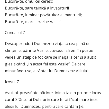
Bucură-te, omul cel ceresc;
Bucură-te, sare tainică a învăţăturii;
Bucură-te, luminat povăţuitor al mântuirii;
Bucură-te, mare ierarhe Vasile!
Condacul 7
Descoperindu-i Dumnezeu viaţa ta cea plină de
sfinţenie, părinte Vasile, cuviosul Efrem în pustie
vedea un stâlp de foc care se înălţa la cer şi a auzit
glas zicând: „În acest fel este Vasile”. De care
minunându-se, a cântat lui Dumnezeu: Aliluia!
Icosul 7
Avut-ai, preasfinte părinte, inima ta din pruncie locaş
curat Sfântului Duh, prin care te-ai făcut mare între
aleşii lui Dumnezeu; pentru care cântăm ţie: