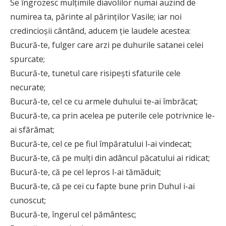
Se îngrozesc mulţimile diavolilor numai auzind de
numirea ta, părinte al părinţilor Vasile; iar noi
credincioşii cântând, aducem ţie laudele acestea:
Bucură-te, fulger care arzi pe duhurile satanei celei
spurcate;
Bucură-te, tunetul care risipeşti sfaturile cele
necurate;
Bucură-te, cel ce cu armele duhului te-ai îmbrăcat;
Bucură-te, ca prin acelea pe puterile cele potrivnice le-
ai sfărâmat;
Bucură-te, cel ce pe fiul împăratului l-ai vindecat;
Bucură-te, că pe mulţi din adâncul păcatului ai ridicat;
Bucură-te, că pe cel lepros l-ai tămăduit;
Bucură-te, că pe cei cu fapte bune prin Duhul i-ai
cunoscut;
Bucură-te, îngerul cel pământesc;