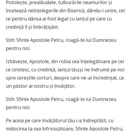
Potoleşte, prealăudate, tulbu­rările neamurilor şi
încetează neînţelegerile din Biserică, dându-i unire, cel
ce pentru dânsa ai fost legat cu lanţul pe care cu
credinţă îl şi îmbrăţişăm.
Stih: Sfinte Apostole Petru, roagă-te lui Dumnezeu
pentru noi.
Izbăveşte, Apostole, din robia cea înţelegătoare pe cei
ce cinstesc, cu credinţă, lanţul tău;şi ne îndrumă pe noi
spre cereştile corturi, despre care ne-ai încredinţat, ca
un păstor al nostru şi învăţător.
Stih: Sfinte Apostole Petru, roagă-te lui Dumnezeu
pentru noi.
Pe aceia pe care învăţătorul tău i-a îndreptăţit, cu
mijlocirea ta cea înfricoşătoare, Sfinte Apostole Petru,