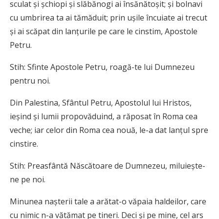
sculat şi şchiopi şi slăbănogi ai însănătoşit; şi bolnavi
cu umbrirea ta ai tămăduit; prin uşile încuiate ai trecut
şi ai scăpat din lanţurile pe care le cinstim, Apostole
Petru.
Stih: Sfinte Apostole Petru, roagă-te lui Dumnezeu
pentru noi.
Din Palestina, Sfântul Petru, Apostolul lui Hristos,
ieşind şi lumii propovăduind, a răposat în Roma cea
veche; iar celor din Roma cea nouă, le-a dat lanţul spre
cinstire.
Stih: Preasfântă Născătoare de Dumnezeu, miluieşte-
ne pe noi.
Minunea naşterii tale a arătat-o văpaia haldeilor, care
cu nimic n-a vătămat pe tineri. Deci şi pe mine, cel ars