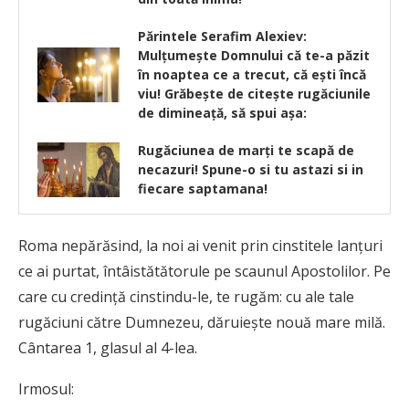
Părintele Serafim Alexiev:
Mulțumește Domnului că te-a păzit
în noaptea ce a trecut, că ești încă
viu! Grăbește de citește rugăciunile
de dimineață, să spui așa:
Rugăciunea de marți te scapă de
necazuri! Spune-o si tu astazi si in
fiecare saptamana!
Roma nepărăsind, la noi ai venit prin cinstitele lanţuri
ce ai purtat, întâistătătorule pe scaunul Apostolilor. Pe
care cu credinţă cinstindu-le, te rugăm: cu ale tale
rugăciuni către Dumnezeu, dăruieşte nouă mare milă.
Cântarea 1, glasul al 4-lea.
Irmosul: