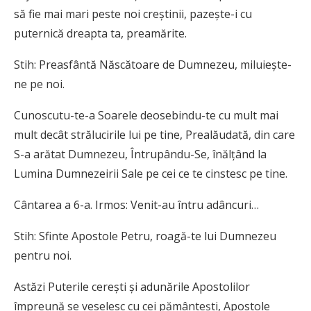
să fie mai mari peste noi creştinii, pazeşte-i cu
puternică dreapta ta, preamărite.
Stih: Preasfântă Născătoare de Dumnezeu, miluieşte-
ne pe noi.
Cunoscutu-te-a Soarele deosebindu-te cu mult mai
mult decât strălucirile lui pe tine, Prealăudată, din care
S-a arătat Dumnezeu, Întrupându-Se, înălţând la
Lumina Dumnezeirii Sale pe cei ce te cinstesc pe tine.
Cântarea a 6-a. Irmos: Venit-au întru adâncuri…
Stih: Sfinte Apostole Petru, roagă-te lui Dumnezeu
pentru noi.
Astăzi Puterile cereşti şi adunările Apostolilor
împreună se veselesc cu cei pământeşti, Apostole