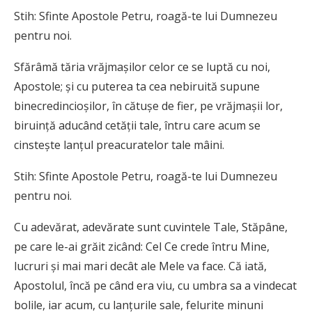
Stih: Sfinte Apostole Petru, roagă-te lui Dumnezeu
pentru noi.
Sfărâmă tăria vrăjmaşilor celor ce se luptă cu noi,
Apostole; şi cu puterea ta cea nebiruită supune
binecredincioşilor, în cătuşe de fier, pe vrăjmaşii lor,
biruinţă aducând cetăţii tale, întru care acum se
cinsteşte lanţul preacuratelor tale mâini.
Stih: Sfinte Apostole Petru, roagă-te lui Dumnezeu
pentru noi.
Cu adevărat, adevărate sunt cuvintele Tale, Stăpâne,
pe care le-ai grăit zicând: Cel Ce crede întru Mine,
lucruri şi mai mari decât ale Mele va face. Că iată,
Apostolul, încă pe când era viu, cu umbra sa a vindecat
bolile, iar acum, cu lanţurile sale, felurite minuni