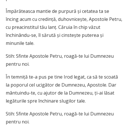
Împărăteasca mantie de purpură şi cetatea ta se
încing acum cu credinţă, duhovniceşte, Apostole Petru,
cu preacinstitul tău lanţ. Căruia în chip văzut
închinându-se, îl sărută şi cinsteşte puterea şi
minunile tale.
Stih: Sfinte Apostole Petru, roagă-te lui Dumnezeu
pentru noi.
În temniţă te-a pus pe tine Irod legat, ca să te scoată
la poporul cel ucigător de Dumnezeu, Apostole. Dar
mântuindu-te, cu ajutor de la Dumnezeu, ţi-ai lăsat
legăturile spre închinare slugilor tale.
Stih: Sfinte Apostole Petru, roagă-te lui Dumnezeu
pentru noi.