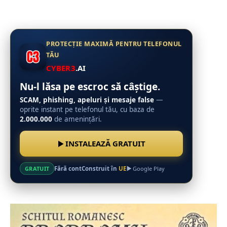
PROTECȚIE MAXIMĂ PENTRU TELEFONUL
TĂU
CYBER3
.AI
Nu-l lăsa pe escroc să câștige.
SCAM, phishing, apeluri și mesaje false
—
oprite instant pe telefonul tău, cu baza de
2.000.000
de amenințări.
INSTALEAZĂ GRATUIT
Fără cont
Construit în
UE
GRATUIT
Google Play