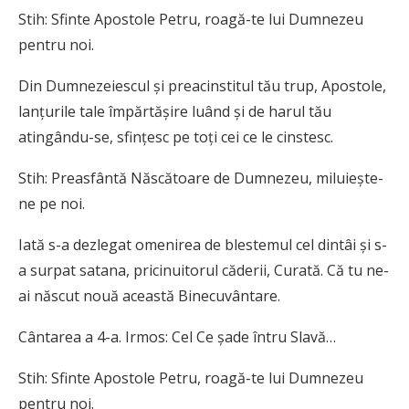
Stih: Sfinte Apostole Petru, roagă-te lui Dumnezeu
pentru noi.
Din Dumnezeiescul şi prea­cinstitul tău trup, Apostole,
lanţurile tale împărtăşire luând şi de harul tău
atingându-se, sfinţesc pe toţi cei ce le cinstesc.
Stih: Preasfântă Născătoare de Dumnezeu, miluieşte-
ne pe noi.
Iată s-a dezlegat omenirea de blestemul cel dintâi şi s-
a surpat satana, pricinuitorul căderii, Curată. Că tu ne-
ai născut nouă această Binecuvântare.
Cântarea a 4-a. Irmos: Cel Ce şade întru Slavă…
Stih: Sfinte Apostole Petru, roagă-te lui Dumnezeu
pentru noi.