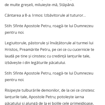
de multe greşeli, miluieşte-mă, Stăpână.
Cântarea a 8-a. Irmos: Izbăvitorule al tuturor…
Stih: Sfinte Apostole Petru, roagă-te lui Dumnezeu
pentru noi.
Legiuitorule, păstorule şi învăţătorule al turmei lui
Hristos, Preamărite Petru, pe cei ce cu cucernicie te
laudă pe tine şi cinstesc cu credinţă lanţurile tale,
izbăveşte-i din legăturile păcatului.
Stih: Sfinte Apostole Petru, roagă-te lui Dumnezeu
pentru noi.
Risipeşte tulburările demonilor, de la cei ce cinstesc
lanţurile tale, Apostole Petru; potoleşte iarna
păcatului şi alungă de la ei bolile cele primejdioase,