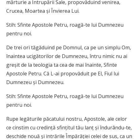
mărturie a Întrupării Sale, propovăduind venirea,
Crucea, Moartea şi Învierea Lui.
Stih: Sfinte Apostole Petru, roagă-te lui Dumnezeu
pentru noi.
De trei ori tăgăduind pe Domnul, ca pe un simplu Om,
înaintea ucigătorilor de Dumnezeu, întru nimic nu ai
greşit de la teologia ta cea de mai înainte, Sfinte
Apostole Petru. Că L-ai propovăduit pe El, Fiul lui
Dumnezeu şi Dumnezeu.
Stih: Sfinte Apostole Petru, roagă-te lui Dumnezeu
pentru noi.
Rupe legăturile păcatului nostru, Apostole, ale celor
ce cinstim cu credinţă sfinţitul tău lanţ şi îndurându-te,
deschide nouă şi intrările Împărăţiei celei de sus, ca un