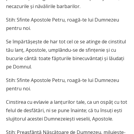
necazurile şi năvălirile barbarilor.
Stih: Sfinte Apostole Petru, roagă-te lui Dumnezeu
pentru noi.
Se împărtăşeşte de har tot cel ce se atinge de cinstitul
tău lanţ, Apostole, umplându-se de sfinţenie şi cu
bucurie cântă: toate făpturile binecuvântaţi şi lăudaţi
pe Domnul.
Stih: Sfinte Apostole Petru, roagă-te lui Dumnezeu
pentru noi.
Cinstirea cu evlavie a lanţurilor tale, ca un ospăţ cu tot
felul de desfătări, ni se pune înainte; că tu însuţi eşti
slujitorul acestei Dumnezeieşti veselii, Apostole.
Stih: Preasfântă Născătoare de Dumnezeu, miluieşte-