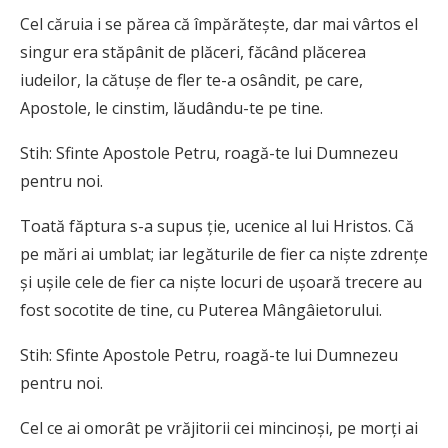
Cel căruia i se părea că împărăteşte, dar mai vârtos el
singur era stăpânit de plăceri, făcând plăcerea
iudeilor, la cătuşe de fler te-a osândit, pe care,
Apostole, le cinstim, lăudându-te pe tine.
Stih: Sfinte Apostole Petru, roagă-te lui Dumnezeu
pentru noi.
Toată făptura s-a supus ţie, ucenice al lui Hristos. Că
pe mări ai umblat; iar legăturile de fier ca nişte zdrenţe
şi uşile cele de fier ca nişte locuri de uşoară trecere au
fost socotite de tine, cu Puterea Mângâietorului.
Stih: Sfinte Apostole Petru, roagă-te lui Dumnezeu
pentru noi.
Cel ce ai omorât pe vrăjitorii cei mincinoşi, pe morţi ai