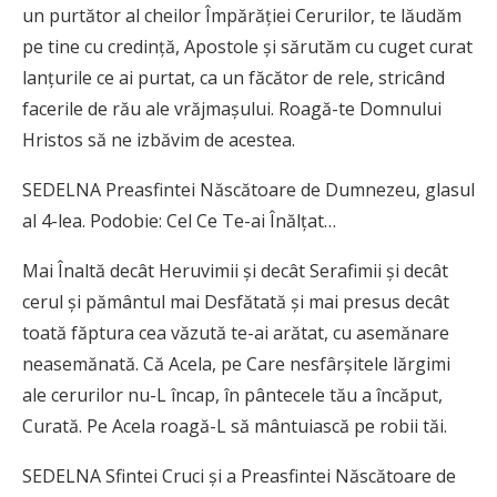
un purtător al cheilor Împărăţiei Cerurilor, te lăudăm
pe tine cu credinţă, Apostole şi sărutăm cu cuget curat
lanţurile ce ai purtat, ca un făcător de rele, stricând
facerile de rău ale vrăjmaşului. Roagă-te Domnului
Hristos să ne izbăvim de acestea.
SEDELNA Preasfintei Născătoare de Dumnezeu, glasul
al 4-lea. Podobie: Cel Ce Te-ai Înălţat…
Mai Înaltă decât Heruvimii şi decât Serafimii şi decât
cerul şi pământul mai Desfătată şi mai presus decât
toată făptura cea văzută te-ai arătat, cu asemănare
neasemănată. Că Acela, pe Care nesfârşitele lărgimi
ale cerurilor nu-L încap, în pântecele tău a încăput,
Curată. Pe Acela roagă-L să mântuiască pe robii tăi.
SEDELNA Sfintei Cruci şi a Preasfintei Născătoare de