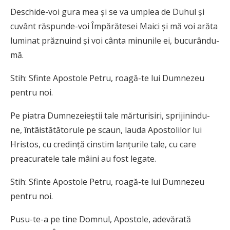
Deschide-voi gura mea şi se va umplea de Duhul şi
cuvânt răspunde-voi Împără­tesei Maici şi mă voi arăta
luminat prăznuind şi voi cânta minunile ei, bucurându-
mă.
Stih: Sfinte Apostole Petru, roagă-te lui Dumnezeu
pentru noi.
Pe piatra Dumnezeieştii tale mărturisiri, sprijinindu-
ne, întâistătătorule pe scaun, lauda Apostolilor lui
Hristos, cu credinţă cinstim lanţurile tale, cu care
preacuratele tale mâini au fost legate.
Stih: Sfinte Apostole Petru, roagă-te lui Dumnezeu
pentru noi.
Pusu-te-a pe tine Domnul, Apostole, adevărată