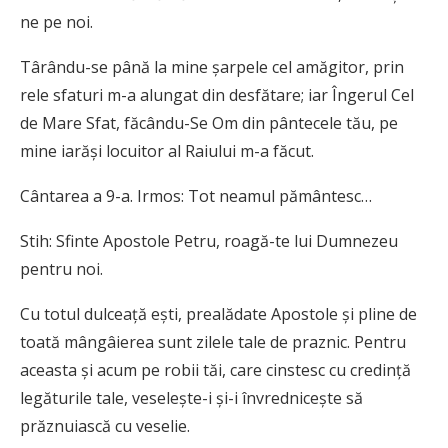
ne pe noi.
Târându-se până la mine şarpele cel amăgitor, prin
rele sfaturi m-a alungat din desfătare; iar Îngerul Cel
de Mare Sfat, făcându-Se Om din pântecele tău, pe
mine iarăşi locuitor al Raiului m-a făcut.
Cântarea a 9-a. Irmos: Tot neamul pământesc…
Stih: Sfinte Apostole Petru, roagă-te lui Dumnezeu
pentru noi.
Cu totul dulceaţă eşti, prealădate Apostole şi pline de
toată mângâierea sunt zilele tale de praznic. Pentru
aceasta şi acum pe robii tăi, care cinstesc cu credinţă
legăturile tale, veseleşte-i şi-i învredniceşte să
prăznuiască cu veselie.