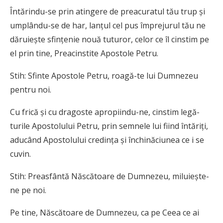
Întărindu-se prin atingere de preacuratul tău trup şi
umplându-se de har, lanţul cel pus împrejurul tău ne
dăruieşte sfinţenie nouă tuturor, celor ce îl cinstim pe
el prin tine, Preacinstite Apostole Petru.
Stih: Sfinte Apostole Petru, roagă-te lui Dumnezeu
pentru noi.
Cu frică şi cu dragoste apropiindu-ne, cinstim legă­
turile Apostolului Petru, prin semnele lui fiind întăriţi,
aducând Aposto­lului credinţa şi închinăciunea ce i se
cuvin.
Stih: Preasfântă Născătoare de Dumnezeu, miluieşte-
ne pe noi.
Pe tine, Născătoare de Dumnezeu, ca pe Ceea ce ai