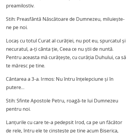
preamilostiv.
Stih: Preasfântă Născătoare de Dumnezeu, miluieşte-
ne pe noi.
Locaş cu totul Curat al curăţiei, nu pot eu, spurcatul şi
necuratul, a-ţi cânta ţie, Ceea ce nu ştii de nuntă.
Pentru aceasta mă curăţeşte, cu curăţia Duhului, ca să
te măresc pe tine.
Cântarea a 3-a. Irmos: Nu întru înţelepciune şi în
putere…
Stih: Sfinte Apostole Petru, roagă-te lui Dumnezeu
pentru noi.
Lanţurile cu care te-a pedepsit Irod, ca pe un făcător
de rele, întru ele te cinsteşte pe tine acum Biserica,