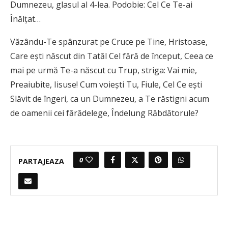
Dumnezeu, glasul al 4-lea. Podobie: Cel Ce Te-ai
Înălţat…
Văzându-Te spânzurat pe Cruce pe Tine, Hristoase,
Care eşti născut din Tatăl Cel fără de început, Ceea ce
mai pe urmă Te-a născut cu Trup, striga: Vai mie,
Preaiubite, Iisuse! Cum voieşti Tu, Fiule, Cel Ce eşti
Slăvit de îngeri, ca un Dumnezeu, a Te răstigni acum
de oamenii cei fărădelege, Îndelung Răbdătorule?
0
PARTAJEAZA