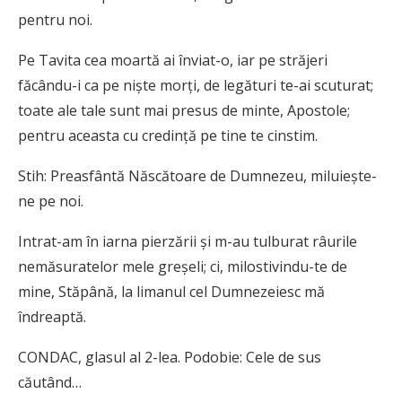
pentru noi.
Pe Tavita cea moartă ai înviat-o, iar pe străjeri
făcându-i ca pe nişte morţi, de legături te-ai scuturat;
toate ale tale sunt mai presus de minte, Apostole;
pentru aceasta cu credinţă pe tine te cinstim.
Stih: Preasfântă Născătoare de Dumnezeu, miluieşte-
ne pe noi.
Intrat-am în iarna pierzării şi m-au tulburat râurile
nemăsu­ratelor mele greşeli; ci, milostivindu-te de
mine, Stăpână, la limanul cel Dumnezeiesc mă
îndreaptă.
CONDAC, glasul al 2-lea. Podobie: Cele de sus
căutând…