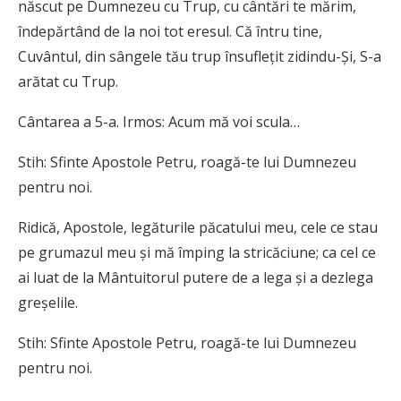
născut pe Dumnezeu cu Trup, cu cântări te mărim,
îndepărtând de la noi tot eresul. Că întru tine,
Cuvântul, din sângele tău trup însufleţit zidindu-Şi, S-a
arătat cu Trup.
Cântarea a 5-a. Irmos: Acum mă voi scula…
Stih: Sfinte Apostole Petru, roagă-te lui Dumnezeu
pentru noi.
Ridică, Apostole, legăturile păcatului meu, cele ce stau
pe grumazul meu şi mă împing la stricăciune; ca cel ce
ai luat de la Mântuitorul putere de a lega şi a dezlega
greşelile.
Stih: Sfinte Apostole Petru, roagă-te lui Dumnezeu
pentru noi.