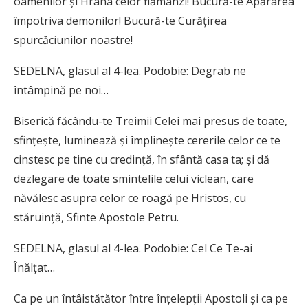
oamenilor şi Hrana celor flămânzi! Bucură-te Apărarea
împotriva demonilor! Bucură-te Curăţirea
spurcăciunilor noastre!
SEDELNA, glasul al 4-lea. Podobie: Degrab ne
întâmpină pe noi…
Biserică făcându-te Treimii Celei mai presus de toate,
sfinţeşte, luminează şi împlineşte cererile celor ce te
cinstesc pe tine cu credinţă, în sfântă casa ta; şi dă
dezlegare de toate smintelile celui viclean, care
năvălesc asupra celor ce roagă pe Hristos, cu
stăruinţă, Sfinte Apostole Petru.
SEDELNA, glasul al 4-lea. Podobie: Cel Ce Te-ai
Înălţat…
Ca pe un întâistătător între înţelepţii Apostoli şi ca pe