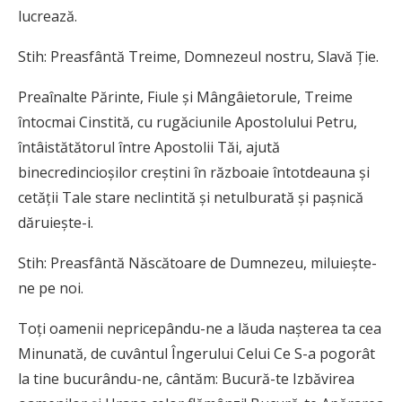
lucrează.
Stih: Preasfântă Treime, Domnezeul nostru, Slavă Ţie.
Preaînalte Părinte, Fiule şi Mângâietorule, Treime
întocmai Cinstită, cu rugăciunile Apostolului Petru,
întâistătătorul între Apostolii Tăi, ajută
binecredincioşilor creştini în războaie întotdeauna şi
cetăţii Tale stare neclintită şi netulburată şi paşnică
dăruieşte-i.
Stih: Preasfântă Născătoare de Dumnezeu, miluieşte-
ne pe noi.
Toţi oamenii nepricepându-ne a lăuda naşterea ta cea
Minunată, de cuvântul Îngerului Celui Ce S-a pogorât
la tine bucurându-ne, cântăm: Bucură-te Izbăvirea