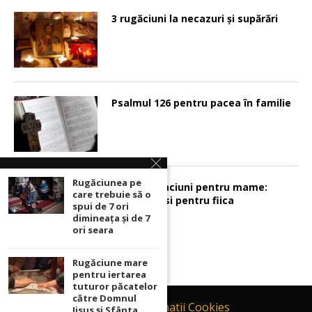
3 rugăciuni la necazuri și supărări
Psalmul 126 pentru pacea în familie
Rugăciunea pe
Sunt 2 rugaciuni pentru mame:
care trebuie să o
pentru fiu si pentru fiica
spui de 7 ori
dimineața și de 7
ori seara
Rugăciune mare
pentru iertarea
tuturor păcatelor
către Domnul
Contact
Informatii Cookies
Iisus şi Sfânta