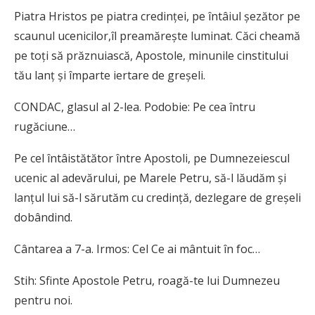
Piatra Hristos pe piatra credinţei, pe întâiul şezător pe
scaunul ucenicilor,îl preamăreşte luminat. Căci cheamă
pe toţi să prăznuiască, Apostole, minunile cinstitului
tău lanţ şi împarte iertare de greşeli.
CONDAC, glasul al 2-lea. Podobie: Pe cea întru
rugăciune…
Pe cel întâistătător între Apostoli, pe Dumnezeiescul
ucenic al adevărului, pe Marele Petru, să-l lăudăm şi
lanţul lui să-l sărutăm cu credinţă, dezlegare de greşeli
dobândind.
Cântarea a 7-a. Irmos: Cel Ce ai mântuit în foc…
Stih: Sfinte Apostole Petru, roagă-te lui Dumnezeu
pentru noi.