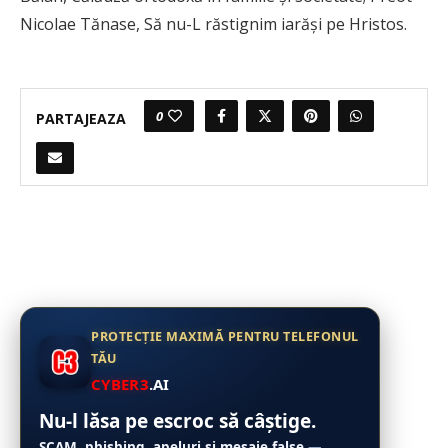
Nicolae Tănase, Să nu-L răstignim iarăşi pe Hristos.
0
PARTAJEAZA
PROTECȚIE MAXIMĂ PENTRU TELEFONUL
TĂU
CYBER3
.AI
Nu-l lăsa pe escroc să câștige.
SCAM, phishing, apeluri și mesaje false
—