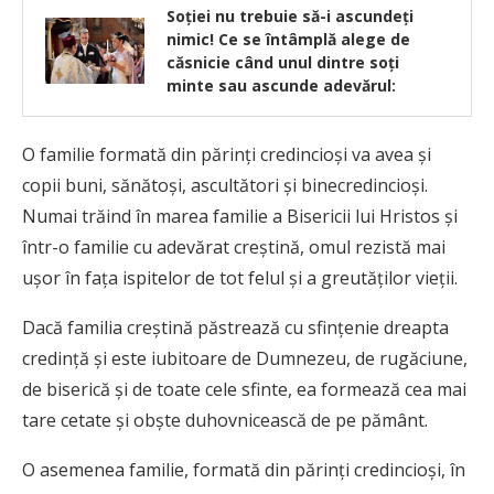
Soţiei nu trebuie să-i ascundeţi
nimic! Ce se întâmplă alege de
căsnicie când unul dintre soți
minte sau ascunde adevărul:
O familie formată din părinţi credincioşi va avea şi
copii buni, sănătoşi, ascultători şi binecredincioşi.
Numai trăind în marea familie a Bisericii lui Hristos şi
într-o familie cu adevărat creştină, omul rezistă mai
uşor în faţa ispitelor de tot felul şi a greutăţilor vieţii.
Dacă familia creştină păstrează cu sfinţenie dreapta
credinţă şi este iubitoare de Dumnezeu, de rugăciune,
de biserică şi de toate cele sfinte, ea formează cea mai
tare cetate şi obşte duhovnicească de pe pământ.
O asemenea familie, formată din părinţi credincioşi, în