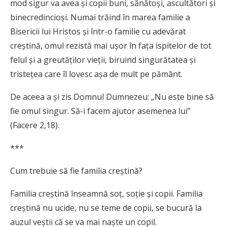
mod sigur va avea şi copii buni, sănătoşi, ascultători şi
binecredincioşi. Numai trăind în marea familie a
Bisericii lui Hristos şi într-o familie cu adevărat
creştină, omul rezistă mai uşor în faţa ispitelor de tot
felul şi a greutăţilor vieţii, biruind singurătatea şi
tristeţea care îl lovesc aşa de mult pe pământ.
De aceea a şi zis Domnul Dumnezeu: „Nu este bine să
fie omul singur. Să-i facem ajutor asemenea lui”
(Facere 2,18).
***
Cum trebuie să fie familia creştină?
Familia creştină înseamnă soţ, soţie şi copii. Familia
creştină nu ucide, nu se teme de copii, se bucură la
auzul veştii că se va mai naşte un copil.