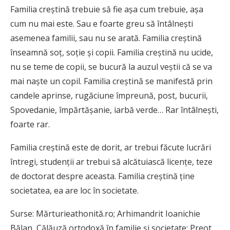
Familia creştină trebuie să fie aşa cum trebuie, aşa
cum nu mai este. Sau e foarte greu să întâlneşti
asemenea familii, sau nu se arată. Familia creştină
înseamnă soţ, soţie şi copii. Familia creştină nu ucide,
nu se teme de copii, se bucură la auzul veştii că se va
mai naşte un copil. Familia creştină se manifestă prin
candele aprinse, rugăciune împreună, post, bucurii,
Spovedanie, împărtăşanie, iarbă verde… Rar întâlneşti,
foarte rar.
Familia creştină este de dorit, ar trebui făcute lucrări
întregi, studenţii ar trebui să alcătuiască licenţe, teze
de doctorat despre aceasta. Familia creştină ţine
societatea, ea are loc în societate.
Surse: Mărturieathonită.ro; Arhimandrit Ioanichie
Bălan, Călăuză ortodoxă în familie și societate; Preot