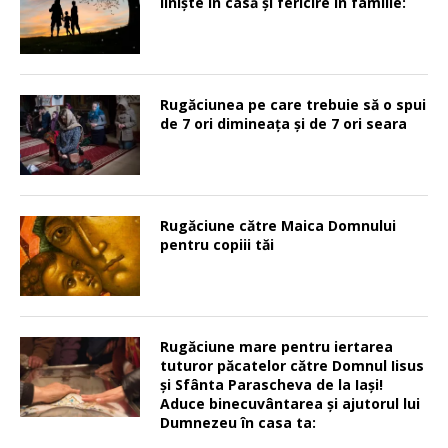
linişte în casă şi fericire în familie:
Rugăciunea pe care trebuie să o spui
de 7 ori dimineața și de 7 ori seara
Rugăciune către Maica Domnului
pentru copiii tăi
Rugăciune mare pentru iertarea
tuturor păcatelor către Domnul Iisus
şi Sfânta Parascheva de la Iaşi!
Aduce binecuvântarea şi ajutorul lui
Dumnezeu în casa ta: