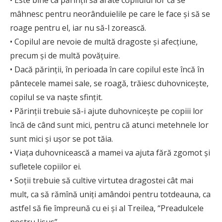
• Este bine ca părinţii să arate copilului lor că se
mâhnesc pentru neorânduielile pe care le face şi să se
roage pentru el, iar nu să-l zorească.
• Copilul are nevoie de multă dragoste şi afecţiune,
precum şi de multă povăţuire.
• Dacă părinţii, în perioada în care copilul este încă în
pântecele mamei sale, se roagă, trăiesc duhovniceşte,
copilul se va naşte sfinţit.
• Părinţii trebuie să-i ajute duhovniceşte pe copiii lor
încă de când sunt mici, pentru că atunci metehnele lor
sunt mici şi uşor se pot tăia.
• Viaţa duhovnicească a mamei va ajuta fără zgomot şi
sufletele copiilor ei.
• Soţii trebuie să cultive virtutea dragostei cât mai
mult, ca să rămînă uniţi amândoi pentru totdeauna, ca
astfel să fie împreună cu ei şi al Treilea, “Preadulcele