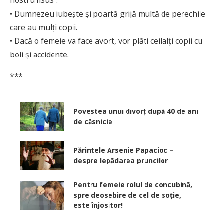
nostru Iisus”.
• Dumnezeu iubeşte şi poartă grijă multă de perechile
care au mulţi copii.
• Dacă o femeie va face avort, vor plăti ceilalţi copii cu
boli şi accidente.
***
Povestea unui divorţ după 40 de ani
de căsnicie
Părintele Arsenie Papacioc –
despre lepădarea pruncilor
Pentru femeie rolul de concubină,
spre deosebire de cel de soţie,
este înjositor!