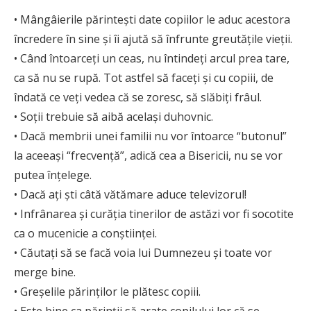
• Mângâierile părinteşti date copiilor le aduc acestora
încredere în sine şi îi ajută să înfrunte greutăţile vieţii.
• Când întoarceţi un ceas, nu întindeţi arcul prea tare,
ca să nu se rupă. Tot astfel să faceţi şi cu copiii, de
îndată ce veţi vedea că se zoresc, să slăbiţi frâul.
• Soţii trebuie să aibă acelaşi duhovnic.
• Dacă membrii unei familii nu vor întoarce “butonul”
la aceeaşi “frecvenţă”, adică cea a Bisericii, nu se vor
putea înţelege.
• Dacă aţi şti câtă vătămare aduce televizorul!
• Infrânarea şi curăţia tinerilor de astăzi vor fi socotite
ca o mucenicie a conştiinţei.
• Căutaţi să se facă voia lui Dumnezeu şi toate vor
merge bine.
• Greşelile părinţilor le plătesc copiii.