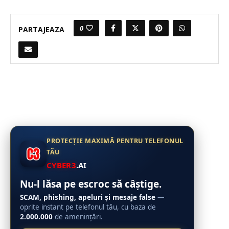
0
PARTAJEAZA
PROTECȚIE MAXIMĂ PENTRU TELEFONUL
TĂU
CYBER3
.AI
Nu-l lăsa pe escroc să câștige.
SCAM, phishing, apeluri și mesaje false
—
oprite instant pe telefonul tău, cu baza de
2.000.000
de amenințări.