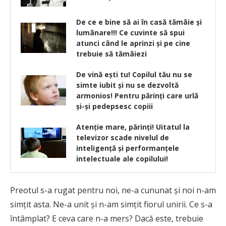
De ce e bine să ai în casă tămâie şi
lumânare!!! Ce cuvinte să spui
atunci când le aprinzi şi pe cine
trebuie să tămâiezi
De vină ești tu! Copilul tău nu se
simte iubit și nu se dezvoltă
armonios! Pentru părinți care urlă
și-și pedepsesc copiii
Atenție mare, părinți! Uitatul la
televizor scade nivelul de
inteligență și performanțele
intelectuale ale copilului!
Preotul s-a rugat pentru noi, ne-a cununat şi noi n-am
simţit asta. Ne-a unit şi n-am simţit fiorul unirii. Ce s-a
întâmplat? E ceva care n-a mers? Dacă este, trebuie