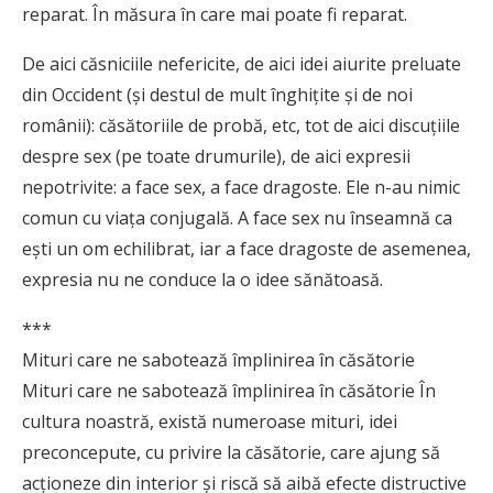
reparat. În măsura în care mai poate fi reparat.
De aici căsniciile nefericite, de aici idei aiurite preluate
din Occident (şi destul de mult înghiţite şi de noi
românii): căsătoriile de probă, etc, tot de aici discuţiile
despre sex (pe toate drumurile), de aici expresii
nepotrivite: a face sex, a face dragoste. Ele n-au nimic
comun cu viaţa conjugală. A face sex nu înseamnă ca
eşti un om echilibrat, iar a face dragoste de asemenea,
expresia nu ne conduce la o idee sănătoasă.
***
Mituri care ne sabotează împlinirea în căsătorie
Mituri care ne sabotează împlinirea în căsătorie În
cultura noastră, există numeroase mituri, idei
preconcepute, cu privire la căsătorie, care ajung să
acţioneze din interior şi riscă să aibă efecte distructive