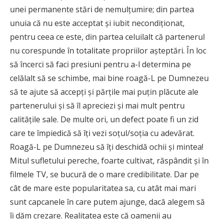
unei permanente stări de nemulţumire; din partea
unuia că nu este acceptat şi iubit necondiţionat,
pentru ceea ce este, din partea celuilalt că partenerul
nu corespunde în totalitate propriilor aşteptări. În loc
să încerci să faci presiuni pentru a-l determina pe
celălalt să se schimbe, mai bine roagă-L pe Dumnezeu
să te ajute să accepţi şi părţile mai puţin plăcute ale
partenerului şi să îl apreciezi şi mai mult pentru
calităţile sale. De multe ori, un defect poate fi un zid
care te împiedică să îţi vezi soţul/soţia cu adevărat.
Roagă-L pe Dumnezeu să îţi deschidă ochii şi mintea!
Mitul sufletului pereche, foarte cultivat, răspândit şi în
filmele TV, se bucură de o mare credibilitate. Dar pe
cât de mare este popularitatea sa, cu atât mai mari
sunt capcanele în care putem ajunge, dacă alegem să
îi dăm crezare. Realitatea este că oamenii au