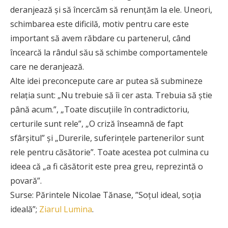
deranjează şi să încercăm să renunţăm la ele. Uneori,
schimbarea este dificilă, motiv pentru care este
important să avem răbdare cu partenerul, când
încearcă la rândul său să schimbe comportamentele
care ne deranjează.
Alte idei preconcepute care ar putea să submineze
relaţia sunt: „Nu trebuie să îi cer asta. Trebuia să ştie
până acum.”, „Toate discuţiile în contradictoriu,
certurile sunt rele”, „O criză înseamnă de fapt
sfârşitul” şi „Durerile, suferinţele partenerilor sunt
rele pentru căsătorie”. Toate acestea pot culmina cu
ideea că „a fi căsătorit este prea greu, reprezintă o
povară”.
Surse: Părintele Nicolae Tănase, ”Soțul ideal, soția
ideală”;
Ziarul Lumina
.