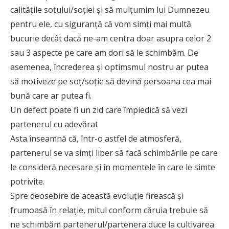
calităţile soţului/soţiei şi să mulţumim lui Dumnezeu
pentru ele, cu siguranţă că vom simţi mai multă
bucurie decât dacă ne-am centra doar asupra celor 2
sau 3 aspecte pe care am dori să le schimbăm. De
asemenea, încrederea şi optimsmul nostru ar putea
să motiveze pe soţ/soţie să devină persoana cea mai
bună care ar putea fi.
Un defect poate fi un zid care împiedică să vezi
partenerul cu adevărat
Asta înseamnă că, într-o astfel de atmosferă,
partenerul se va simţi liber să facă schimbările pe care
le consideră necesare şi în momentele în care le simte
potrivite.
Spre deosebire de această evoluţie firească şi
frumoasă în relaţie, mitul conform căruia trebuie să
ne schimbăm partenerul/partenera duce la cultivarea