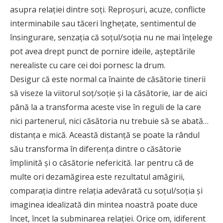
asupra relaţiei dintre soţi. Reproşuri, acuze, conflicte
interminabile sau tăceri îngheţate, sentimentul de
însingurare, senzaţia că soţul/soţia nu ne mai înţelege
pot avea drept punct de pornire ideile, aşteptările
nerealiste cu care cei doi pornesc la drum.
Desigur că este normal ca înainte de căsătorie tinerii
să viseze la viitorul soţ/soţie şi la căsătorie, iar de aici
până la a transforma aceste vise în reguli de la care
nici partenerul, nici căsătoria nu trebuie să se abată…
distanţa e mică. Această distanţă se poate la rândul
său transforma în diferenţa dintre o căsătorie
împlinită şi o căsătorie nefericită. Iar pentru că de
multe ori dezamăgirea este rezultatul amăgirii,
comparaţia dintre relaţia adevărată cu soţul/soţia şi
imaginea idealizată din mintea noastră poate duce
încet, încet la subminarea relaţiei. Orice om, idiferent