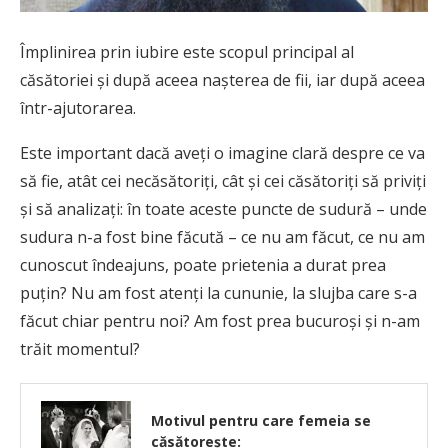
Împlinirea prin iubire este scopul principal al
căsătoriei şi după aceea naşterea de fii, iar după aceea
într-ajutorarea.
Este important dacă aveţi o imagine clară despre ce va
să fie, atât cei necăsătoriţi, cât şi cei căsătoriţi să priviţi
şi să analizaţi: în toate aceste puncte de sudură – unde
sudura n-a fost bine făcută – ce nu am făcut, ce nu am
cunoscut îndeajuns, poate prietenia a durat prea
puţin? Nu am fost atenţi la cununie, la slujba care s-a
făcut chiar pentru noi? Am fost prea bucuroşi şi n-am
trăit momentul?
Motivul pentru care femeia se
căsătorește: