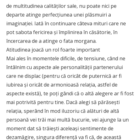
de multitudinea calităţilor sale, nu poate nici pe
departe atinge perfecţiunea unei plăsmuiri a
imaginaţiei. Iată în continuare câteva mituri care ne
pot sabota fericirea şi împlinirea în căsătorie, în
încercarea de a atinge o fata morgana.
Atitudinea joacă un rol foarte important
Mai ales în momentele dificile, de tensiune, când ne
întâlnim cu aspecte ale personalităţii partenerului
care ne displac (pentru că oricât de puternică ar fi
iubirea şi oricât de armonioasă relaţia, astfel de
aspecte există), te poţi gândi că o altă alegere ar fi fost
mai potrivită pentru tine. Dacă alegi să părăseşti
relaţia, sperând în mod iluzoriu că alături de altă
persoană vei trăi mai multă bucurie, vei ajunge la un
moment dat să trăieşti aceleaşi sentimente de
dezamăgire, singura diferenţă va fi că, de această