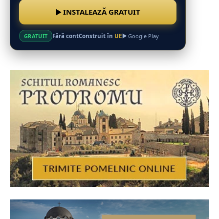
INSTALEAZĂ GRATUIT
Fără cont
Construit în
UE
GRATUIT
Google Play