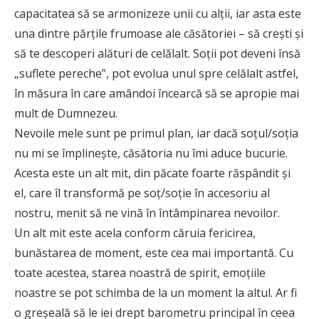
capacitatea să se armonizeze unii cu alţii, iar asta este
una dintre părţile frumoase ale căsătoriei – să creşti şi
să te descoperi alături de celălalt. Soţii pot deveni însă
„suflete pereche”, pot evolua unul spre celălalt astfel,
în măsura în care amândoi încearcă să se apropie mai
mult de Dumnezeu.
Nevoile mele sunt pe primul plan, iar dacă soţul/soţia
nu mi se împlineşte, căsătoria nu îmi aduce bucurie.
Acesta este un alt mit, din păcate foarte răspândit şi
el, care îl transformă pe soţ/soţie în accesoriu al
nostru, menit să ne vină în întâmpinarea nevoilor.
Un alt mit este acela conform căruia fericirea,
bunăstarea de moment, este cea mai importantă. Cu
toate acestea, starea noastră de spirit, emoţiile
noastre se pot schimba de la un moment la altul. Ar fi
o greşeală să le iei drept barometru principal în ceea