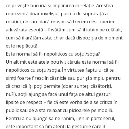
ce priveşte bucuria şi împlinirea în relaţie. Acestea
reprezintă doar învelişul, partea de suprafaţă a
relaţiei, de care dacă reuşim să trecem descoperim
adevărata esenţă – învăţăm cum să îl iubim pe celălalt,
cum să îi arătăm asta, chiar dacă dispoziţia de moment
este neplăcută.
Este normal să fii nepoliticos cu soţul/soţia?
Un alt mit este acela potrivit căruia este normal să fii
nepoliticos cu soţul/soţia. În virtutea faptului că te
simţi foarte firesc în căsnicie sau pur şi simplu pentru
că crezi că îţi poţi permite (doar sunteţi căsătoriţi,
nu?!), soţii ajung să facă unul faţă de altul gesturi
lipsite de respect – fie că este vorba de a se critica în
public sau de a sta relaxat cu picioarele pe mobilă.
Pentru a nu ajunge să ne rănim, jignim partenerul,
este important să fim atenţi la gesturile care îl