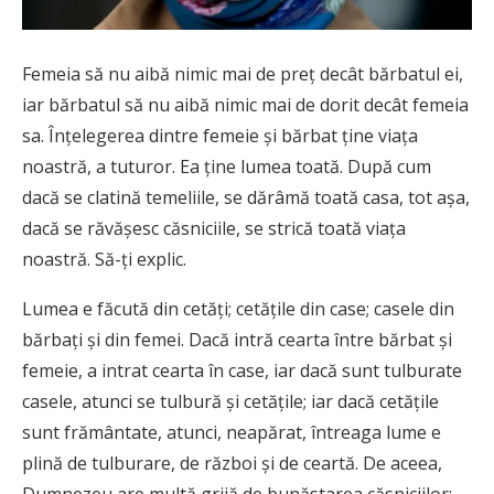
Femeia să nu aibă nimic mai de preț decât bărbatul ei,
iar bărbatul să nu aibă nimic mai de dorit decât femeia
sa. Înțelegerea dintre femeie și bărbat ține viața
noastră, a tuturor. Ea ține lumea toată. După cum
dacă se clatină temeliile, se dărâmă toată casa, tot așa,
dacă se răvășesc căsniciile, se strică toată viața
noastră. Să-ți explic.
Lumea e făcută din cetăți; cetățile din case; casele din
bărbați și din femei. Dacă intră cearta între bărbat și
femeie, a intrat cearta în case, iar dacă sunt tulburate
casele, atunci se tulbură și cetățile; iar dacă cetățile
sunt frământate, atunci, neapărat, întreaga lume e
plină de tulburare, de război și de ceartă. De aceea,