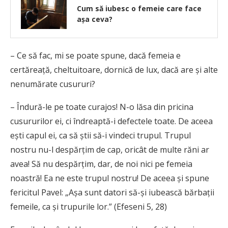
Cum să iubesc o femeie care face
așa ceva?
– Ce să fac, mi se poate spune, dacă femeia e
certăreață, cheltuitoare, dornică de lux, dacă are și alte
nenumărate cusururi?
– Îndură-le pe toate curajos! N-o lăsa din pricina
cusururilor ei, ci îndreaptă-i defectele toate. De aceea
ești capul ei, ca să știi să-i vindeci trupul. Trupul
nostru nu-l despărțim de cap, oricât de multe răni ar
avea! Să nu despărțim, dar, de noi nici pe femeia
noastră! Ea ne este trupul nostru! De aceea și spune
fericitul Pavel: „Așa sunt datori să-și iubească bărbații
femeile, ca și trupurile lor.” (Efeseni 5, 28)