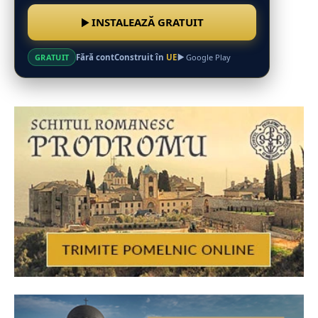
INSTALEAZĂ GRATUIT
Fără cont
Construit în
UE
GRATUIT
Google Play