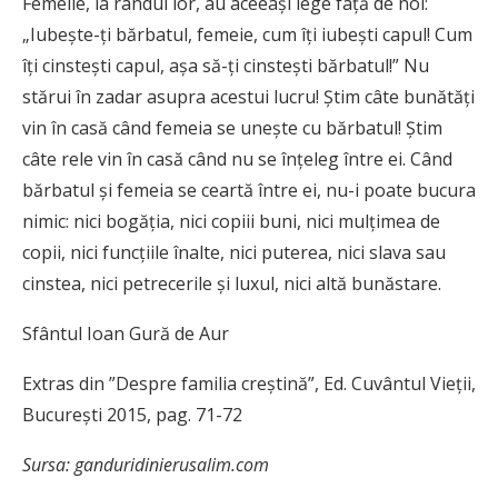
Femeile, la rândul lor, au aceeași lege față de noi:
„Iubește-ți bărbatul, femeie, cum îți iubești capul! Cum
îți cinstești capul, așa să-ți cinstești bărbatul!” Nu
stărui în zadar asupra acestui lucru! Știm câte bunătăți
vin în casă când femeia se unește cu bărbatul! Știm
câte rele vin în casă când nu se înțeleg între ei. Când
bărbatul și femeia se ceartă între ei, nu-i poate bucura
nimic: nici bogăția, nici copiii buni, nici mulțimea de
copii, nici funcțiile înalte, nici puterea, nici slava sau
cinstea, nici petrecerile și luxul, nici altă bunăstare.
Sfântul Ioan Gură de Aur
Extras din ”Despre familia creștină”, Ed. Cuvântul Vieții,
București 2015, pag. 71-72
Sursa: ganduridinierusalim.com