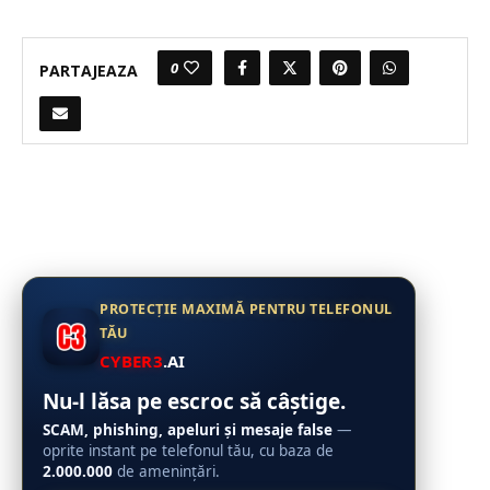
0
PARTAJEAZA
PROTECȚIE MAXIMĂ PENTRU TELEFONUL
TĂU
CYBER3
.AI
Nu-l lăsa pe escroc să câștige.
SCAM, phishing, apeluri și mesaje false
—
oprite instant pe telefonul tău, cu baza de
2.000.000
de amenințări.