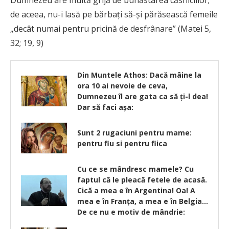
Dumnezeu are multă grijă de bunăstarea căsniciilor;
de aceea, nu-i lasă pe bărbați să-și părăsească femeile
„decât numai pentru pricină de desfrânare” (Matei 5,
32; 19, 9)
Din Muntele Athos: Dacă mâine la
ora 10 ai nevoie de ceva,
Dumnezeu îl are gata ca să ţi-l dea!
Dar să faci aşa:
Sunt 2 rugaciuni pentru mame:
pentru fiu si pentru fiica
Cu ce se mândresc mamele? Cu
faptul că le pleacă fetele de acasă.
Cică a mea e în Argentina! Oa! A
mea e în Franţa, a mea e în Belgia…
De ce nu e motiv de mândrie: