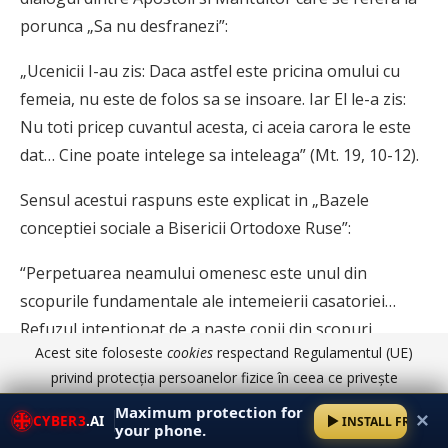
porunca „Sa nu desfranezi”:
„Ucenicii I-au zis: Daca astfel este pricina omului cu
femeia, nu este de folos sa se insoare. Iar El le-a zis:
Nu toti pricep cuvantul acesta, ci aceia carora le este
dat… Cine poate intelege sa inteleaga” (Mt. 19, 10-12).
Sensul acestui raspuns este explicat in „Bazele
conceptiei sociale a Bisericii Ortodoxe Ruse”:
“Perpetuarea neamului omenesc este unul din
scopurile fundamentale ale intemeierii casatoriei…
Refuzul intentionat de a naste copii din sco­puri
Acest site foloseste
cookies
respectand Regulamentul (UE)
egoiste depreciaza casatoria si este un pacat. Pe langa
privind protecția persoanelor fizice în ceea ce privește
aceasta, sotii sunt raspunzatori inaintea lui
prelucrarea datelor cu caracter personal și privind libera
Maximum protection for
Dumnezeu pen­tru cresterea copiilor”.
✕
CYBER3
.AI
INSTALL FREE
circulație a acestor date.
Am înțeles
Detalii aici
your phone.
Una din caile de realizare a unei atitudini responsabile