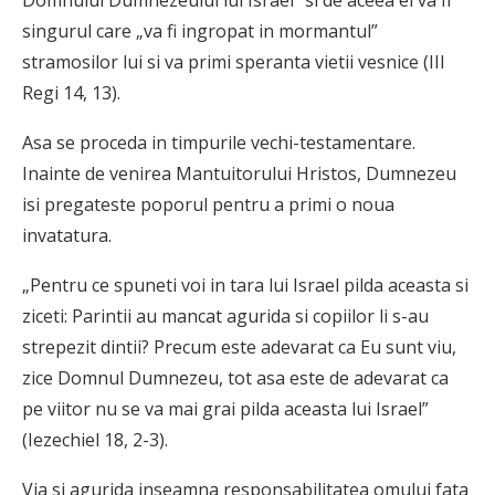
Domnului Dumnezeului lui Israel” si de aceea el va fi
singurul care „va fi ingropat in mormantul”
stramosilor lui si va primi speranta vietii vesnice (III
Regi 14, 13).
Asa se proceda in timpurile vechi-testamentare.
Inainte de venirea Mantuitorului Hristos, Dumnezeu
isi pregateste poporul pentru a primi o noua
invatatura.
„Pentru ce spuneti voi in tara lui Israel pilda aceasta si
ziceti: Parintii au mancat agurida si copiilor li s-au
strepezit dintii? Precum este adevarat ca Eu sunt viu,
zice Domnul Dumne­zeu, tot asa este de adevarat ca
pe viitor nu se va mai grai pilda aceasta lui Israel”
(Iezechiel 18, 2-3).
Via si agurida inseamna responsabilitatea omului fata