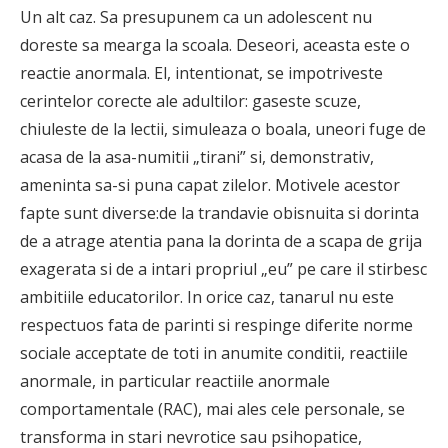
Un alt caz. Sa presupunem ca un adolescent nu
doreste sa mearga la scoala. Deseori, aceasta este o
reactie anormala. El, intentionat, se impotriveste
cerintelor corecte ale adultilor: gaseste scuze,
chiuleste de la lectii, simuleaza o boala, uneori fuge de
acasa de la asa-numitii „tirani” si, demonstrativ,
ameninta sa-si puna capat zilelor. Motivele acestor
fapte sunt diverse:de la trandavie obisnuita si dorinta
de a atrage atentia pana la dorinta de a scapa de grija
exagerata si de a intari propriul „eu” pe care il stirbesc
ambitiile educatorilor. In orice caz, tanarul nu este
respectuos fata de parinti si respinge diferite norme
sociale acceptate de toti in anumite conditii, reactiile
anormale, in particular reactiile anormale
comportamentale (RAC), mai ales cele personale, se
transforma in stari nevrotice sau psihopatice,