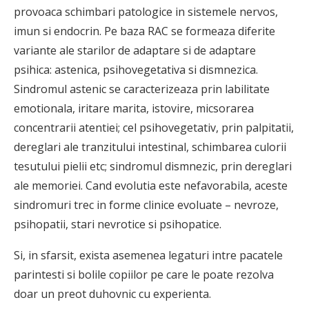
provoaca schimbari patologice in sistemele nervos,
imun si endocrin. Pe baza RAC se formeaza diferite
variante ale starilor de adaptare si de adaptare
psihica: astenica, psihovegetativa si dismnezica.
Sindromul astenic se caracterizeaza prin labilitate
emotionala, iritare marita, istovire, micsorarea
concentrarii atentiei; cel psihovegetativ, prin palpitatii,
dereglari ale tranzitului intestinal, schimbarea culorii
tesutului pielii etc; sindromul dismnezic, prin dereglari
ale memoriei. Cand evolutia este nefavorabila, aceste
sindromuri trec in forme clinice evoluate – nevroze,
psihopatii, stari nevrotice si psihopatice.
Si, in sfarsit, exista asemenea legaturi intre pacatele
parintesti si bolile copiilor pe care le poate rezolva
doar un preot duhovnic cu experienta.