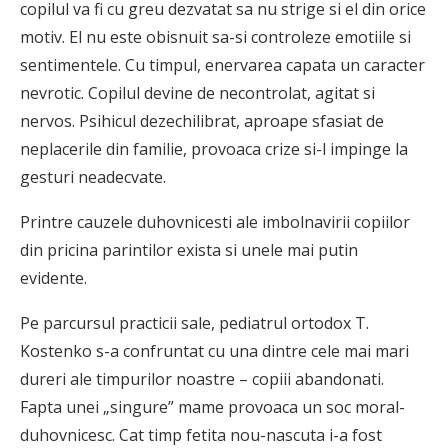
copilul va fi cu greu dezvatat sa nu strige si el din orice
motiv. El nu este obisnuit sa-si controleze emotiile si
sentimentele. Cu timpul, enervarea capata un caracter
nevrotic. Copilul devine de necontrolat, agitat si
nervos. Psihicul dezechilibrat, aproape sfasiat de
neplacerile din familie, provoaca crize si-l impinge la
gesturi neadecvate.
Printre cauzele duhovnicesti ale imbolnavirii copiilor
din pricina parintilor exista si unele mai putin
evidente.
Pe parcursul practicii sale, pediatrul ortodox T.
Kostenko s-a confruntat cu una dintre cele mai mari
dureri ale timpurilor noastre – copiii abandonati.
Fapta unei „singure” mame provoaca un soc moral-
duhovnicesc. Cat timp fetita nou-nascuta i-a fost