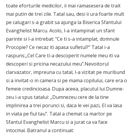
toate eforturile medicilor, ii mai ramasesera de trait
mai putin de trei zile. Tatal sau, desi ii ura foarte mult
pe calugari s-a grabit sa ajunga la Biserica Sfantului
Evanghelist Marcu. Acolo, l-a intampinat un sfant
parinte si l-a intrebat: “Ce ti s-a intamplat, domnule
Procopie? Ce necaz iti apasa sufletul?” Tatal i-a
raspuns:„Cel Care ti-a descoperit numele meu iti va
descoperi si pricina necazului meu”.Nevoitorul
clarvazator, impreuna cu tatal, l-a vizitat pe muribund
si a invitat-o in camera si pe mama copilului, care era o
femeie credincioasa. Dupa aceea, placutul lui Dumne­
zeu i-a spus tatalui: „Dumnezeu cere de la tine
implinirea a trei porunci si, daca le vei pazi, El va lasa
in viata pe fiul tau”. Tatal a chemat ca martor pe
Sfantul Evanghelist Marcu si a jurat ca va face
intocmai. Batranul a continuat: