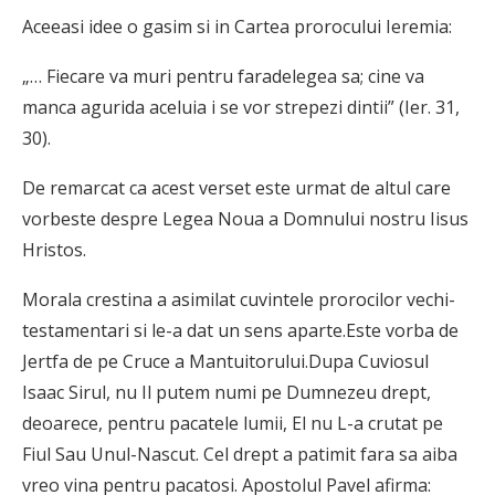
Aceeasi idee o gasim si in Cartea prorocului Ieremia:
„… Fiecare va muri pentru faradelegea sa; cine va
manca agurida aceluia i se vor strepezi dintii” (Ier. 31,
30).
De remarcat ca acest verset este urmat de altul care
vorbeste despre Legea Noua a Domnului nostru Iisus
Hristos.
Morala crestina a asimilat cuvintele prorocilor vechi-
testamentari si le-a dat un sens aparte.Este vorba de
Jertfa de pe Cruce a Mantuitorului.Dupa Cuviosul
Isaac Sirul, nu Il putem numi pe Dumnezeu drept,
deoarece, pen­tru pacatele lumii, El nu L-a crutat pe
Fiul Sau Unul-Nascut. Cel drept a patimit fara sa aiba
vreo vina pentru paca­tosi. Apostolul Pavel afirma: