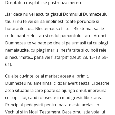
Dreptatea rasplatii se pastreaza mereu:
„Iar daca nu vei asculta glasul Domnului Dumnezeului
tau si nu te vei sili sa implinesti toate poruncile si
hotararile Lui… Blestemat sa fii tu… Blestemat sa fie
rodul pantecelui tau si rodul pamantului tau… Atunci
Dumnezeu te va bate pe tine si pe urmasii tai cu plagi
nemaiauzite, cu plagi mari si nesfarsite si cu boli rele
si necurmate… pana vei fi starpit” (Deut. 28, 15-18; 59-
61).
Cu alte cuvinte, ce ai meritat aceea ai primit.
Dumnezeu nu ameninta, ci doar avertizeaza. El descrie
acea situatie la care poate sa ajunga omul, impreuna
cu copiii lui, cand foloseste in mod gresit libertatea.
Principiul pedepsirii pentru pacate este acelasi in
Vechiul si in Noul Testament. Daca omul stia voia lui