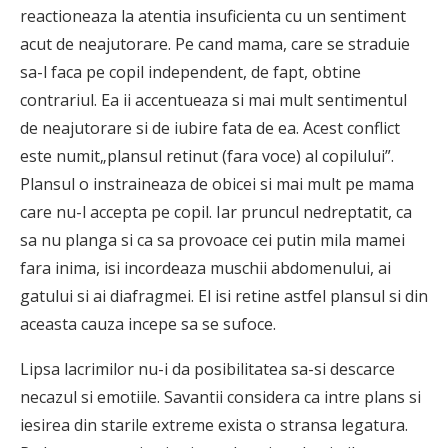
reactioneaza la atentia insuficienta cu un sentiment
acut de neajutorare. Pe cand mama, care se straduie
sa-l faca pe copil independent, de fapt, obtine
contrariul. Ea ii accentueaza si mai mult sentimentul
de neajutorare si de iubire fata de ea. Acest conflict
este numit„plansul retinut (fara voce) al copilului”.
Plansul o instraineaza de obicei si mai mult pe mama
care nu-l accepta pe copil. Iar prun­cul nedreptatit, ca
sa nu planga si ca sa provoace cei putin mila mamei
fara inima, isi incordeaza muschii abdomenului, ai
gatului si ai diafragmei. El isi retine astfel plan­sul si din
aceasta cauza incepe sa se sufoce.
Lipsa lacrimilor nu-i da posibilitatea sa-si descarce
necazul si emotiile. Savantii considera ca intre plans si
iesirea din starile extreme exista o stransa legatura.