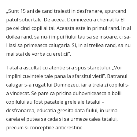
„Sunt 15 ani de cand traiesti in desfranare, spurcand
patul sotiei tale. De aceea, Dumnezeu a chemat la El
pe cei cinci copii ai tai. Aceasta este in primul rand. In al
doilea rand, sa nu-i impui fiului tau sa se insoare, ci sa-
l lasi sa primeasca calugaria. Si, in al treilea rand, sa nu
mai stai de vorba cu ereticii”.
Tatal a ascultat cu atentie si a spus staretului: „Voi
implini cuvintele tale pana la sfarsitul vietii”. Batranul
calugar s-a rugat lui Dumnezeu, iar a treia zi copilul s-
a vindecat. Se pare ca pricina duhovniceasca a bolii
copilului au fost pacatele grele ale tatalui –
desfranarea, educatia gresita data fiului, in urma
careia el putea sa cada si sa urmeze calea tatalui,
precum si conceptiile anticrestine .