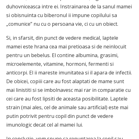
duhovniceasca intre ei. Instrainarea de la sanul mamei
si obisnuinta cu biberonul ii impune copilului sa
„comunice” nu cu o persoana vie, ci cu un obiect.
Si, in sfarsit, din punct de vedere medical, laptele
mamei este hrana cea mai pretioasa si de neinlocuit
pentru un bebelus. El contine albumina, grasimi,
microelemente, vitamine, hormoni, fermenti si
anticorpi. El ii mareste imunitatea si il apara de infectii.
De obicei, copiii care au fost alaptati de mame sunt
mai linistiti si se imbolnavesc mai rar in comparatie cu
cei care au fost lipsiti de aceasta posibilitate. Laptele
strain (mai ales, cel de animale sau artificial) este mai
putin potrivit pentru copil din punct de vedere
imunologic decat cel al mamei lui.
In concluzie, vom spune ca renuntarea la copil sau