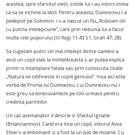
acestea, spre sfarsitul vietii, sotiile lui i-au intors inima
ca sa se inchine la idoli. Pentru aceasta, Dumnezeu l-a
pedepsit pe Solomon: i s-a nascut un fiu,„Roboam cel
cu putina intelepciune”, care prin nebunia lui a facut
multe rele poporului (III Regi 11,43 51, Sirah 47, 28).
Sa cugetam putin: cel mai intelept dintre oameni a
avut un copil slab la minte!Aceasta s-ar putea explica
printr-o intamplare fatala sau prin cunoscuta zicala:
„Natura se odihneste in copiii geniului”. Insa aici este
vorba de Pronia lui Dumnezeu. Lui Dumnezeu nu-i
este greu sa binecuvanteze pe toti urmasii pentru
credinta parintilor.
Un caz asemanator il descrie si Sfantul Ignatie
(Briancianinov). Cand era inca un copil, viitorul Avva
Elisei s-a imbolnavit si a fost la un pas de moarte. Cu