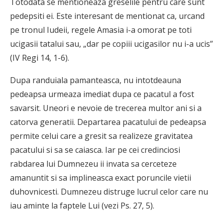
Totodata se mentioneaza greselile pentru care sunt
pedepsiti ei. Este interesant de mentionat ca, urcand
pe tronul Iudeii, regele Amasia i-a omorat pe toti
ucigasii tatalui sau, „dar pe copiii ucigasilor nu i-a ucis”
(IV Regi 14, 1-6).
Dupa randuiala pamanteasca, nu intotdeauna
pedeapsa urmeaza imediat dupa ce pacatul a fost
savarsit. Uneori e nevoie de trecerea multor ani si a
catorva generatii. Departarea pacatului de pedeapsa
permite celui care a gresit sa realizeze gravitatea
pacatului si sa se caiasca. Iar pe cei credinciosi
rabdarea lui Dumnezeu ii invata sa cerceteze
amanuntit si sa implineasca exact poruncile vietii
duhovnicesti. Dumnezeu distruge lucrul celor care nu
iau aminte la faptele Lui (vezi Ps. 27, 5).