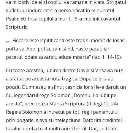
va milostivi de el si copilul va ramane in viata. Strigatul
sufletului indurerat s-a personificat in minunatul
Psalm 50. Insa copi­lul a murit… S-a implinit cuvantul
Scripturii:
„… Fiecare este ispitit cand este tras si momit de insasi
pofta sa. Apoi pofta, zamislind, naste pacat, iar
pacatul, odata savarsit, aduce moarte” (Iac. 1, 14-15).
Cu toate acestea, iubirea dintre David si Virsavia nu s-
a sfarsit pe aceasta nota tragica. Dupa ce ei s-au
pocait, Dum­nezeu a sfintit casnicia lor si le-a daruit un
fiu, legendarul rege Solomon.„Domnul l-a iubit pe
acesta”, precizeaza Sfanta Scriptura (II Regi 12, 24).
Regele Solomon a intrecut pe toti regii pamantului
prin bogatie, slava si intelepciune. Datorita credintei
tatalui lui, el a trait multi ani si fericit. Dar, cu toate