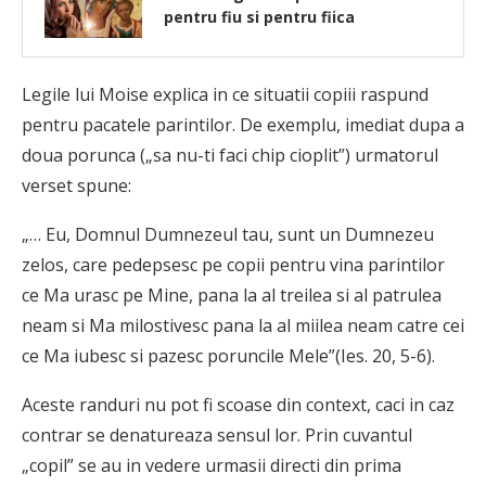
pentru fiu si pentru fiica
Legile lui Moise explica in ce situatii copiii raspund
pentru pacatele parintilor. De exemplu, imediat dupa a
doua porunca („sa nu-ti faci chip cioplit”) urmatorul
ver­set spune:
„… Eu, Domnul Dumnezeul tau, sunt un Dum­nezeu
zelos, care pedepsesc pe copii pentru vina parinti­lor
ce Ma urasc pe Mine, pana la al treilea si al patrulea
neam si Ma milostivesc pana la al miilea neam catre cei
ce Ma iubesc si pazesc poruncile Mele”(Ies. 20, 5-6).
Aceste randuri nu pot fi scoase din context, caci in caz
contrar se denatureaza sensul lor. Prin cuvantul
„copil” se au in vedere urmasii directi din prima