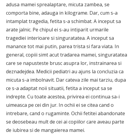
adusa mamei sprealaptare, micuta zambea, se
comporta bine, adauga in kilograme. Dar, cum s-a
intamplat tragedia, fetita s-a schimbat. A inceput sa
arate jalnic. Pe chipul ei s-au intiparit urmarile
tragediei interioare si singuratatea. A inceput sa
manance tot mai putin, parea trista si fara viata. In
general, copiii simt acut tradarea mamei, singuratatea
care se napusteste brusc asupra lor, instrainarea si
deznadejdea. Medicii pediatri au ajuns la concluzia ca
micuta s-a imbolnavit. Dar cateva zile mai tarziu, dupa
ce s-a adaptat noii situatii, fetita a inceput sa se
indrepte. Cu toate acestea, privirea ei continua sa-i
uimeasca pe cei din jur. In ochii ei se citea cand o
intrebare, cand o rugaminte. Ochii fetitei abandonate
se deosebeau mult de cei ai copiilor care aveau parte
de iubirea si de mangaierea mamei.