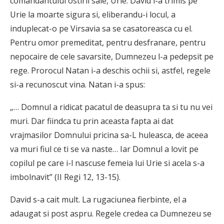
comandantului ostirii sale, Urie. David l-a trimis pe
Urie la moarte sigura si, eliberandu-i locul, a
induplecat-o pe Virsavia sa se casatoreasca cu el.
Pentru omor premeditat, pentru desfranare, pentru
nepocaire de cele savarsite, Dumnezeu l-a pedepsit pe
rege. Prorocul Natan i-a deschis ochii si, astfel, regele
si-a recunoscut vina. Natan i-a spus:
„… Domnul a ridicat pacatul de deasupra ta si tu nu vei
muri. Dar fiindca tu prin aceasta fapta ai dat
vrajmasilor Domnului pricina sa-L huleasca, de aceea
va muri fiul ce ti se va naste… Iar Domnul a lovit pe
copilul pe care i-l nascuse femeia lui Urie si acela s-a
imbolnavit” (II Regi 12, 13-15).
David s-a cait mult. La rugaciunea fierbinte, el a
adaugat si post aspru. Regele credea ca Dumnezeu se