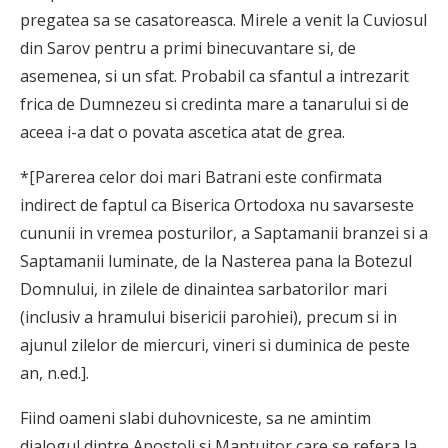
pregatea sa se casatoreasca. Mirele a venit la Cuviosul
din Sarov pentru a primi binecuvantare si, de
asemenea, si un sfat. Probabil ca sfantul a intrezarit
frica de Dumnezeu si credinta mare a tanarului si de
aceea i-a dat o povata ascetica atat de grea.
*[Parerea celor doi mari Batrani este confirmata
indirect de faptul ca Biserica Ortodoxa nu savarseste
cununii in vremea posturilor, a Saptamanii branzei si a
Saptamanii luminate, de la Nasterea pana la Botezul
Domnului, in zilele de dinaintea sarbatorilor mari
(inclusiv a hramului bisericii parohiei), precum si in
ajunul zilelor de miercuri, vineri si duminica de peste
an, n.ed.].
Fiind oameni slabi duhovniceste, sa ne amintim
dialogul dintre Apostoli si Mantuitor care se refera la