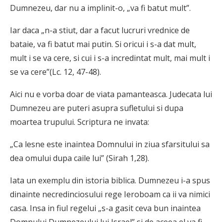
Dumnezeu, dar nu a implinit-o, „va fi batut mult”.
Iar daca „n-a stiut, dar a facut lucruri vrednice de
bataie, va fi batut mai putin. Si oricui i s-a dat mult,
mult i se va cere, si cui i s-a incredintat mult, mai mult i
se va cere”(Lc. 12, 47-48).
Aici nu e vorba doar de viata pa­manteasca. Judecata lui
Dumnezeu are puteri asupra sufletului si dupa
moartea trupului. Scriptura ne invata:
„Ca lesne este inaintea Domnului in ziua sfarsitului sa
dea omului dupa caile lui” (Sirah 1,28).
Iata un exemplu din istoria biblica. Dumnezeu i-a spus
dinainte necredinciosului rege Ieroboam ca ii va nimici
casa. Insa in fiul regelui „s-a gasit ceva bun inaintea