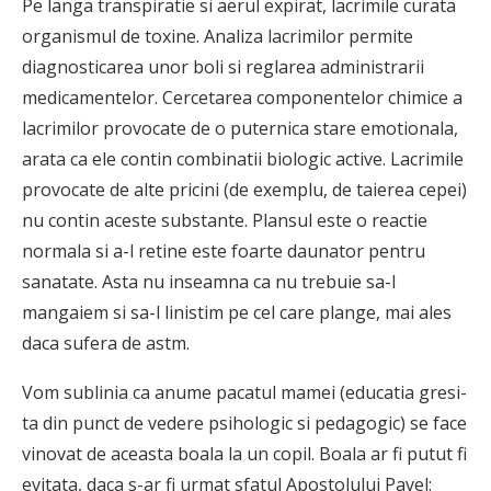
Pe langa transpiratie si aerul expirat, lacrimile curata
organismul de toxine. Analiza lacrimilor permite
diagnosticarea unor boli si reglarea administrarii
medicamentelor. Cercetarea compo­nentelor chimice a
lacrimilor provocate de o puternica stare emotionala,
arata ca ele contin combinatii biologic active. Lacrimile
provocate de alte pricini (de exemplu, de taierea cepei)
nu contin aceste substante. Plansul este o reactie
normala si a-l retine este foarte daunator pentru
sanatate. Asta nu inseamna ca nu trebuie sa-l
mangaiem si sa-l linistim pe cel care plange, mai ales
daca sufera de astm.
Vom sublinia ca anume pacatul mamei (educatia gresi­
ta din punct de vedere psihologic si pedagogic) se face
vinovat de aceasta boala la un copil. Boala ar fi putut fi
evi­tata, daca s-ar fi urmat sfatul Apostolului Pavel: