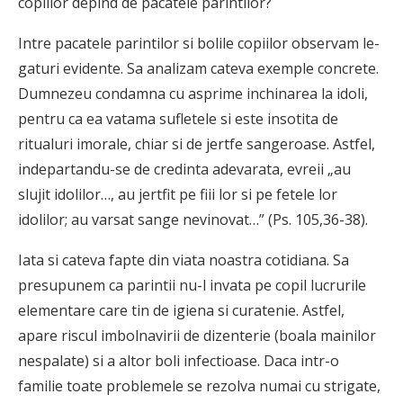
copiilor depind de pacatele parintilor?
Intre pacatele parintilor si bolile copiilor observam le­
gaturi evidente. Sa analizam cateva exemple concrete.
Dumnezeu condamna cu asprime inchinarea la idoli,
pentru ca ea vatama sufletele si este insotita de
ritualuri imorale, chiar si de jertfe sangeroase. Astfel,
indepartandu-se de credinta adevarata, evreii „au
slujit idolilor…, au jertfit pe fiii lor si pe fetele lor
idolilor; au varsat sange nevinovat…” (Ps. 105,36-38).
Iata si cateva fapte din viata noastra cotidiana. Sa
presupunem ca parintii nu-l invata pe copil lucrurile
elemen­tare care tin de igiena si curatenie. Astfel,
apare riscul imbolnavirii de dizenterie (boala mainilor
nespalate) si a altor boli infectioase. Daca intr-o
familie toate problemele se rezolva numai cu strigate,