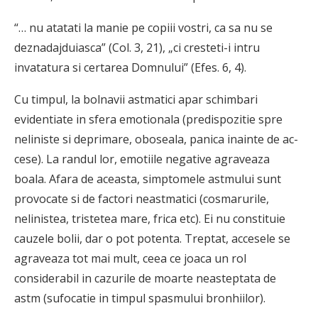
“… nu atatati la manie pe copiii vostri, ca sa nu se
deznadajduiasca” (Col. 3, 21), „ci cresteti-i intru
invatatura si certarea Domnului” (Efes. 6, 4).
Cu timpul, la bolnavii astmatici apar schimbari
evidentiate in sfera emotionala (predispozitie spre
neliniste si deprimare, oboseala, panica inainte de ac­
cese). La randul lor, emotiile negative agraveaza
boala. Afara de aceasta, simptomele astmului sunt
provocate si de factori neastmatici (cosmarurile,
nelinistea, tristetea mare, frica etc). Ei nu constituie
cauzele bolii, dar o pot potenta. Treptat, accesele se
agraveaza tot mai mult, ceea ce joaca un rol
considerabil in cazurile de moarte neasteptata de
astm (sufocatie in timpul spasmului bronhiilor).