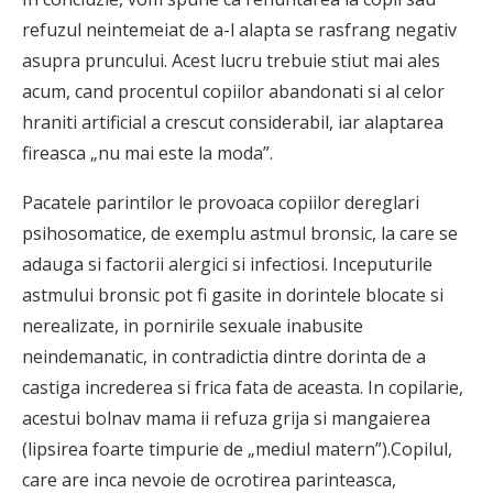
refuzul neintemeiat de a-l alapta se rasfrang negativ
asupra pruncului. Acest lucru trebuie stiut mai ales
acum, cand procentul copiilor abandonati si al celor
hraniti artificial a crescut considerabil, iar alaptarea
fireasca „nu mai este la moda”.
Pacatele parintilor le provoaca copiilor dereglari
psihosomatice, de exemplu astmul bronsic, la care se
adauga si factorii alergici si infectiosi. Inceputurile
astmului bron­sic pot fi gasite in dorintele blocate si
nerealizate, in pornirile sexuale inabusite
neindemanatic, in contradictia dintre dorinta de a
castiga increderea si frica fata de aceasta. In copilarie,
acestui bolnav mama ii refuza grija si mangaie­rea
(lipsirea foarte timpurie de „mediul matern”).Copilul,
care are inca nevoie de ocrotirea parinteasca,