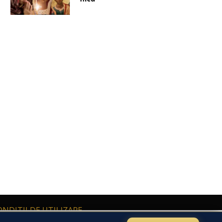
ONDITII DE UTILIZARE
cu caracter personal și privind libera circulație a acestor date.