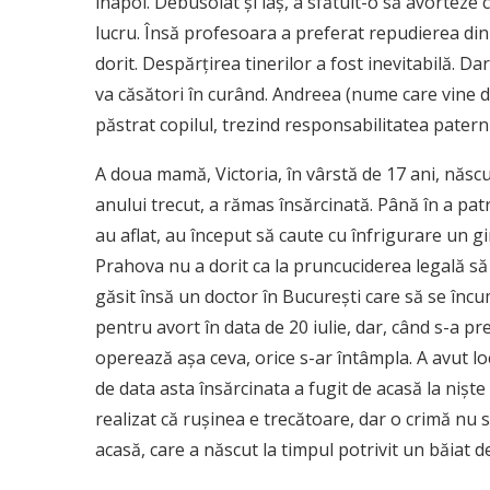
înapoi. Debusolat și laș, a sfătuit-o să avorteze co
lucru. Însă profesoara a preferat repudierea din
dorit. Despărțirea tinerilor a fost inevitabilă. Dar
va căsători în curând. Andreea (nume care vine de
păstrat copilul, trezind responsabilitatea paternită
A doua mamă, Victoria, în vârstă de 17 ani, născu
anului trecut, a rămas însărcinată. Până în a pat
au aflat, au început să caute cu înfrigurare un g
Prahova nu a dorit ca la pruncuciderea legală să
găsit însă un doctor în București care să se în
pentru avort în data de 20 iulie, dar, când s-a pre
operează așa ceva, orice s-ar întâmpla. A avut 
de data asta însărcinata a fugit de acasă la niște
realizat că rușinea e trecătoare, dar o crimă nu se
acasă, care a născut la timpul potrivit un băiat 