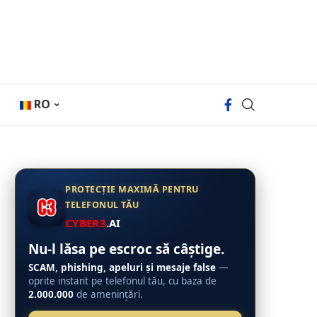
RO
PROTECȚIE MAXIMĂ PENTRU
TELEFONUL TĂU
CYBER3
.AI
Nu-l lăsa pe escroc să câștige.
SCAM, phishing, apeluri și mesaje false
—
oprite instant pe telefonul tău, cu baza de
2.000.000
de amenințări.