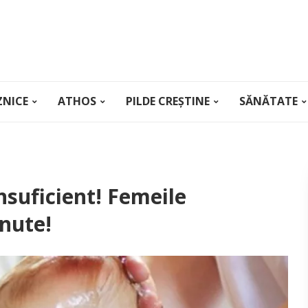
ZNICE
ATHOS
PILDE CREȘTINE
SĂNĂTATE
nsuficient! Femeile
inute!