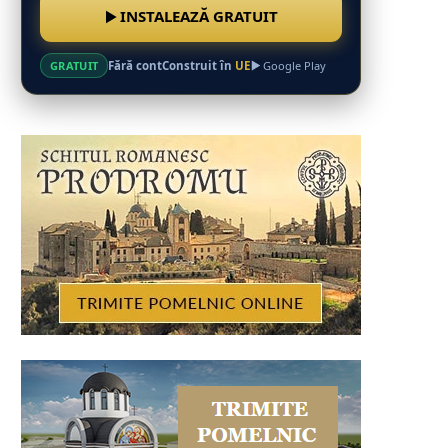
INSTALEAZĂ GRATUIT
Fără cont
Construit în
UE
GRATUIT
Google Play