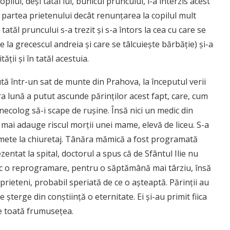
pilul, deși tatăl lui, bunicul pruncului, i-a interzis acest
 partea prietenului decât renunțarea la copilul mult
 tatăl pruncului s-a trezit și s-a întors la cea cu care se
 la grecescul andreia și care se tâlcuiește bărbăție) și-a
ții și în tatăl acestuia.
tă într-un sat de munte din Prahova, la începutul verii
ra lună a putut ascunde părinților acest fapt, care, cum
inecolog să-i scape de rușine. Însă nici un medic din
 mai adauge riscul morții unei mame, elevă de liceu. S-a
cumete la chiuretaj. Tânăra mămică a fost programată
zentat la spital, doctorul a spus că de Sfântul Ilie nu
loc o reprogramare, pentru o săptămână mai târziu, însă
 prieteni, probabil speriată de ce o așteaptă. Părinții au
 șterge din conștiință o eternitate. Ei și-au primit fiica
de toată frumusețea.