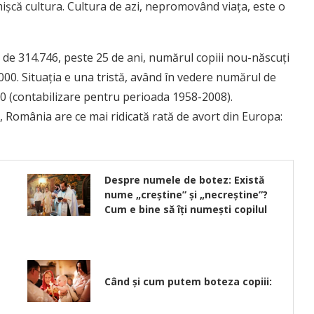
mișcă cultura. Cultura de azi, nepromovând viața, este o
 de 314.746, peste 25 de ani, numărul copiii nou-născuți
000. Situația e una tristă, având în vedere numărul de
000 (contabilizare pentru perioada 1958-2008).
, România are ce mai ridicată rată de avort din Europa:
Despre numele de botez: Există
nume „creştine” şi „necreştine”?
Cum e bine să îți numești copilul
Când şi cum putem boteza copiii: