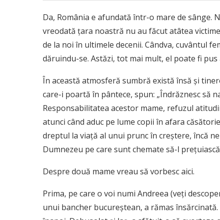
Da, România e afundată într-o mare de sânge. Nici
vreodată țara noastră nu au făcut atâtea victime 
de la noi în ultimele decenii. Cândva, cuvântul fe
dăruindu-se. Astăzi, tot mai mult, el poate fi pus 
În această atmosferă sumbră există însă și tinere
care-i poartă în pântece, spun: „Îndrăznesc să na
Responsabilitatea acestor mame, refuzul atitudini
atunci când aduc pe lume copii în afara căsătorie
dreptul la viață al unui prunc în creștere, încă ne
Dumnezeu pe care sunt chemate să-l prețuiască
Despre două mame vreau să vorbesc aici.
Prima, pe care o voi numi Andreea (veți descoperi
unui bancher bucureștean, a rămas însărcinată. La