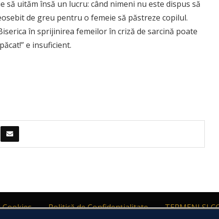
ie să uităm însă un lucru: când nimeni nu este dispus să
 deosebit de greu pentru o femeie să păstreze copilul.
Biserica în sprijinirea femeilor în criză de sarcină poate
ăcat!” e insuficient.
i Cookies
Politică de Confidențialitate
TERMENI SI C
d protecția persoanelor fizice în ceea ce privește prelucrarea datelor 