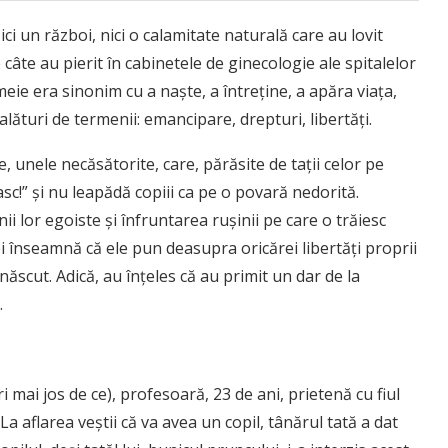
 un război, nici o calamitate naturală care au lovit
câte au pierit în cabinetele de ginecologie ale spitalelor
meie era sinonim cu a naște, a întreține, a apăra viața,
alături de termenii: emancipare, drepturi, libertăți.
, unele necăsătorite, care, părăsite de tații celor pe
sc!” și nu leapădă copiii ca pe o povară nedorită.
i lor egoiste și înfruntarea rușinii pe care o trăiesc
i înseamnă că ele pun deasupra oricărei libertăți proprii
născut. Adică, au înțeles că au primit un dar de la
.
 mai jos de ce), profesoară, 23 de ani, prietenă cu fiul
 aflarea veștii că va avea un copil, tânărul tată a dat