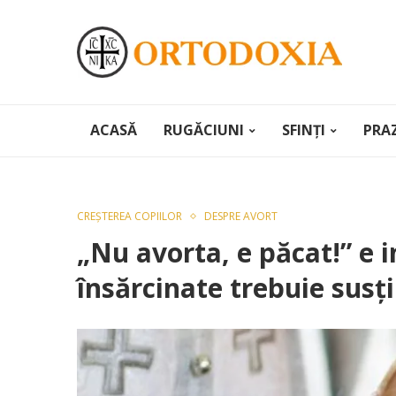
ACASĂ
RUGĂCIUNI
SFINȚI
PRA
CREȘTEREA COPIILOR
DESPRE AVORT
„Nu avorta, e păcat!” e i
însărcinate trebuie susț