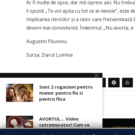
Ar fi multe de spus, dar mă opresc aici. Nu trebu
îi spună „Te voi ajuta cu tot ce ai nevoie“, este
Implicarea clericilor și a celor care frecventează 
deveni mai consistentă. Îndemnul: „Nu avorta, e p
Augustin Păunoiu
Sursa: Ziarul Lumina
0
PARTAJEAZA
Sunt 2 rugaciuni pentru
mame: pentru fiu si
pentru fiica
AVORTUL… Video
cutremurator! Cum se
Contact
Informati
face avortul. Ce simt
Acest site foloseste
cookies
respectand Regulamentul (UE) privin