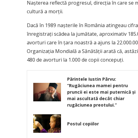
Nașterea reflectă progresul, direcția în care se 
cultură a morții.
Dacă în 1989 nașterile în România atingeau cifra
înregistrați scădea la jumătate, aproximativ 185.
avorturi care în țara noastră a ajuns la 22.000.
Organizaţia Mondială a Sănătăţii arată că, astăzi
480 de avorturi la 1.000 de copii concepuți.
Părintele Iustin Pârvu:
”Rugăciunea mamei pentru
pruncii ei este mai puternică şi
mai ascultată decât chiar
rugăciunea preotului.”
Postul copiilor