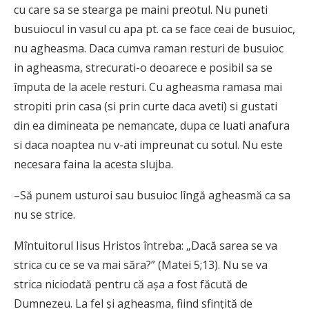
cu care sa se stearga pe maini preotul. Nu puneti
busuiocul in vasul cu apa pt. ca se face ceai de busuioc,
nu agheasma. Daca cumva raman resturi de busuioc
in agheasma, strecurati-o deoarece e posibil sa se
împuta de la acele resturi. Cu agheasma ramasa mai
stropiti prin casa (si prin curte daca aveti) si gustati
din ea dimineata pe nemancate, dupa ce luati anafura
si daca noaptea nu v-ati impreunat cu sotul. Nu este
necesara faina la acesta slujba.
–Să punem usturoi sau busuioc lîngă agheasmă ca sa
nu se strice.
Mîntuitorul Iisus Hristos întreba: „Dacă sarea se va
strica cu ce se va mai săra?” (Matei 5;13). Nu se va
strica niciodată pentru că aşa a fost făcută de
Dumnezeu. La fel şi agheasma, fiind sfinţită de