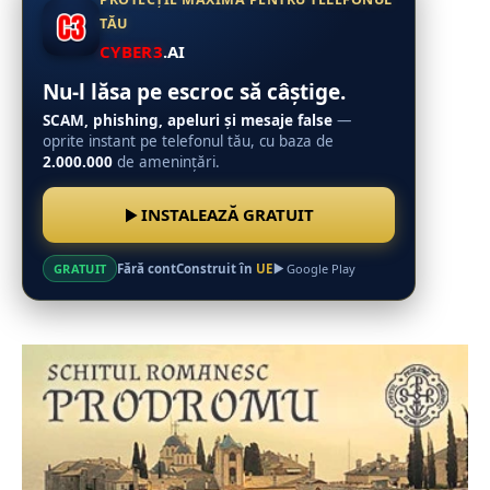
TĂU
CYBER3
.AI
Nu-l lăsa pe escroc să câștige.
SCAM, phishing, apeluri și mesaje false
—
oprite instant pe telefonul tău, cu baza de
2.000.000
de amenințări.
INSTALEAZĂ GRATUIT
Fără cont
Construit în
UE
GRATUIT
Google Play