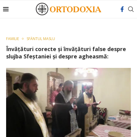
FAMILIE
SFÂNTUL MASLU
Învățături corecte și învățături false despre
slujba Sfeștaniei și despre agheasmă: