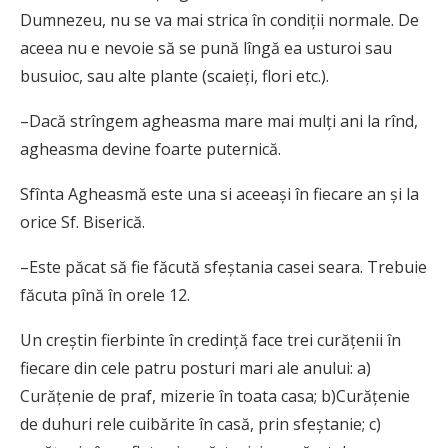
Dumnezeu, nu se va mai strica în condiţii normale. De
aceea nu e nevoie să se pună lîngă ea usturoi sau
busuioc, sau alte plante (scaieţi, flori etc.).
–Dacă strîngem agheasma mare mai mulţi ani la rînd,
agheasma devine foarte puternică.
Sfînta Agheasmă este una si aceeaşi în fiecare an şi la
orice Sf. Biserică.
–Este păcat să fie făcută sfeştania casei seara. Trebuie
făcuta pînă în orele 12.
Un creştin fierbinte în credinţă face trei curăţenii în
fiecare din cele patru posturi mari ale anului: a)
Curăţenie de praf, mizerie în toata casa; b)Curăţenie
de duhuri rele cuibărite în casă, prin sfeştanie; c)