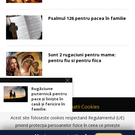
Psalmul 126 pentru pacea în familie
Sunt 2 rugaciuni pentru mame:
pentru fiu si pentru fiica
Rugăciune
puternică pentru
pace şi linişte în
casă şi fericire în
Contact
Informatii Cookies
familie:
Politică de Confidențialitate
Acest site foloseste
cookies
respectand Regulamentul (UE)
TERMENI SI CONDITII DE UTILIZARE
Sunt 2 rugaciuni
privind protecția persoanelor fizice în ceea ce privește
pentru mame:
prelucrarea datelor cu caracter personal și privind libera
© 2017 - 2026 Ortodoxia |
Termeni și condiții de utilizare
|
Informatii
pentru fiu si