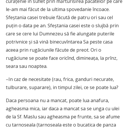
curăţenie în suflet prin mărturisirea păcatelor pe care
le-am mai făcut de la ultima spovedanie încoace.
Sfeştania casei trebuie făcută de patru ori sau cel
puţin o data pe an. Sfeştania casei este o slujbă prin
care se cere lui Dumnezeu să fie alungate puterile
potrivnice şi să vină binecuvîntarea Sa peste casa
aceea prin rugăciunile făcute de preot. Ori o
rugăciune se poate face oricînd, dimineaţa, la prînz,
seara sau noaptea.
–In caz de necesitate (rau, frica, ganduri necurate,
tulburare, suparare), in timpul zilei, ce se poate lua?
Daca persoana nu a mancat, poate lua anafura,
agheasma mica, iar daca a mancat sa se unga cu ulei
de la Sf. Maslu sau agheasma pe frunte, sa se afume
cu tarnoseala (tarnoseala este o bucatica de panza