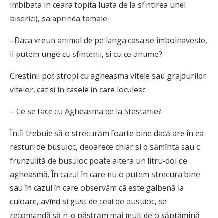
imbibata in ceara topita luata de la sfintirea unei
biserici), sa aprinda tamaie.
–Daca vreun animal de pe langa casa se imbolnaveste,
il putem unge cu sfintenii, si cu ce anume?
Crestinii pot stropi cu agheasma vitele sau grajdurilor
vitelor, cat si in casele in care locuiesc.
– Ce se face cu Agheasma de la Sfestanie?
Întîi trebuie să o strecurăm foarte bine dacă are în ea
resturi de busuioc, deoarece chiar si o sămîntă sau o
frunzulită de busuioc poate altera un litru-doi de
agheasmă. În cazul în care nu o putem strecura bine
sau în cazul în care observăm că este galbenă la
culoare, avînd si gust de ceai de busuioc, se
recomandă să n-o păstrăm mai mult de o săptămînă