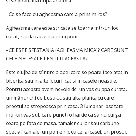
si se poate lua dupa anafora.
–Ce se face cu agheasma care a prins miros?
Agheasma care este stricata se toarna intr-un loc
curat, sau la radacina unui pom.
–CE ESTE SFESTANIA (AGHEASMA MICA)? CARE SUNT
CELE NECESARE PENTRU ACEASTA?
Este slujba de sfintire a apei care se poate face atat in
biserica sau in alte locuri, cat si in casele noastre.
Pentru aceasta avem nevoie de: un vas cu apa curata,
un mănunchi de busuioc sau alta planta cu care
preotul sa stropeasca prin casa, 3 lumanari asezate
intr-un vas sub care puneti o hartie ca sa nu curga
ceara pe fata de masa, tamaier cu jar sau carbune
special, tamaie, un pomelnic cu cei ai casei, un prosop