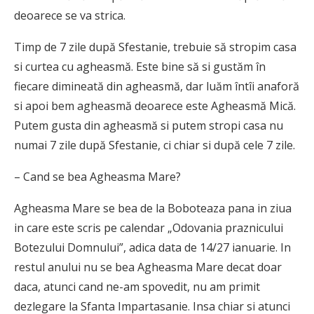
deoarece se va strica.
Timp de 7 zile după Sfestanie, trebuie să stropim casa
si curtea cu agheasmă. Este bine să si gustăm în
fiecare dimineată din agheasmă, dar luăm întîi anaforă
si apoi bem agheasmă deoarece este Agheasmă Mică.
Putem gusta din agheasmă si putem stropi casa nu
numai 7 zile după Sfestanie, ci chiar si după cele 7 zile.
– Cand se bea Agheasma Mare?
Agheasma Mare se bea de la Boboteaza pana in ziua
in care este scris pe calendar „Odovania praznicului
Botezului Domnului”, adica data de 14/27 ianuarie. In
restul anului nu se bea Agheasma Mare decat doar
daca, atunci cand ne-am spovedit, nu am primit
dezlegare la Sfanta Impartasanie. Insa chiar si atunci