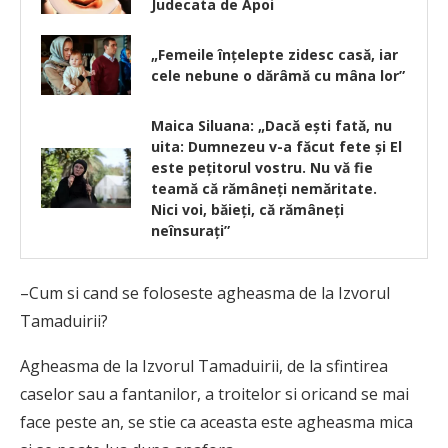
Judecata de Apoi
„Femeile înțelepte zidesc casă, iar
cele nebune o dărâmă cu mâna lor”
Maica Siluana: „Dacă eşti fată, nu
uita: Dumnezeu v-a făcut fete şi El
este peţitorul vostru. Nu vă fie
teamă că rămâneţi nemăritate.
Nici voi, băieţi, că rămâneţi
neînsuraţi”
–Cum si cand se foloseste agheasma de la Izvorul
Tamaduirii?
Agheasma de la Izvorul Tamaduirii, de la sfintirea
caselor sau a fantanilor, a troitelor si oricand se mai
face peste an, se stie ca aceasta este agheasma mica