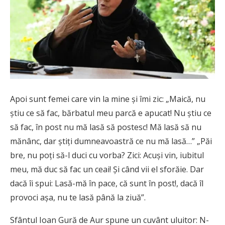
Apoi sunt femei care vin la mine şi îmi zic: „Maică, nu
ştiu ce să fac, bărbatul meu parcă e apucat! Nu ştiu ce
să fac, în post nu mă lasă să postesc! Mă lasă să nu
mănânc, dar ştiţi dumneavoastră ce nu mă lasă…” „Păi
bre, nu poţi să-l duci cu vorba? Zici: Acuşi vin, iubitul
meu, mă duc să fac un ceai! Şi când vii el sforăie. Dar
dacă îi spui: Lasă-mă în pace, că sunt în post!, dacă îl
provoci aşa, nu te lasă până la ziuă”.
Sfântul Ioan Gură de Aur spune un cuvânt uluitor: N-