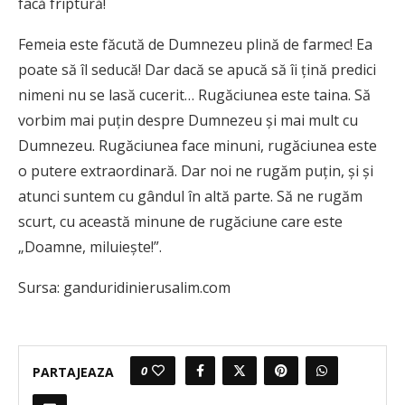
facă friptură!
Femeia este făcută de Dumnezeu plină de farmec! Ea
poate să îl seducă! Dar dacă se apucă să îi ţină predici
nimeni nu se lasă cucerit… Rugăciunea este taina. Să
vorbim mai puţin despre Dumnezeu şi mai mult cu
Dumnezeu. Rugăciunea face minuni, rugăciunea este
o putere extraordinară. Dar noi ne rugăm puţin, şi şi
atunci suntem cu gândul în altă parte. Să ne rugăm
scurt, cu această minune de rugăciune care este
„Doamne, miluieşte!”.
Sursa: ganduridinierusalim.com
0
PARTAJEAZA