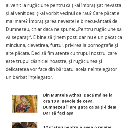
ai venit la rugăciune pentru că ţi-ai îmbrăţişat nevasta
şi ai venit deşi ţi-ai vorbit vecinul de rău? Care păcat e
mai mare? Îmbrăţişarea nevestei e binecuvântată de
Dumnezeu, chiar dacă ne spune: „Pentru rugăciune să
vă separaţi”. E bine să ţinem post, dar nu e un păcat ca
minciuna, clevetirea, furtul, privirea la pornografie şi
alte păcate. Deci să fim atente cu trupul nostru, care
este trupul căsniciei noastre, şi rugăciunea şi
delicateţea vor face din bărbatul acela neînţelegător
un bărbat înţelegător.
Din Muntele Athos: Dacă mâine la
ora 10 ai nevoie de ceva,
Dumnezeu îl are gata ca să ţi-l dea!
Dar să faci aşa:
12 sfaturi pentru a avea o relație