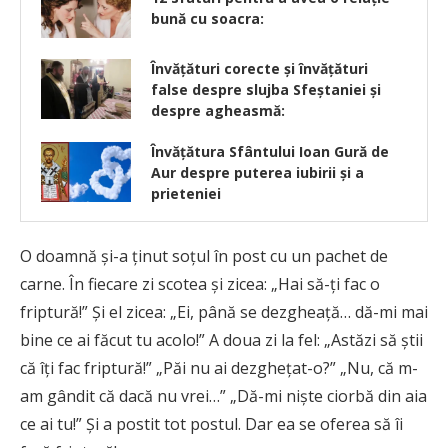
bună cu soacra:
Învățături corecte și învățături
false despre slujba Sfeștaniei și
despre agheasmă:
Învățătura Sfântului Ioan Gură de
Aur despre puterea iubirii și a
prieteniei
O doamnă şi-a ţinut soţul în post cu un pachet de
carne. În fiecare zi scotea şi zicea: „Hai să-ţi fac o
friptură!” Şi el zicea: „Ei, până se dezgheaţă… dă-mi mai
bine ce ai făcut tu acolo!” A doua zi la fel: „Astăzi să ştii
că îţi fac friptură!” „Păi nu ai dezgheţat-o?” „Nu, că m-
am gândit că dacă nu vrei…” „Dă-mi nişte ciorbă din aia
ce ai tu!” Şi a postit tot postul. Dar ea se oferea să îi