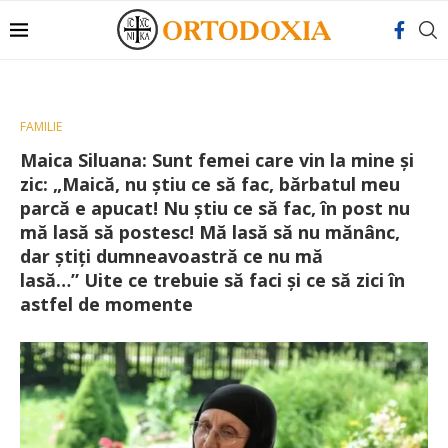
FAMILIE
Maica Siluana: Sunt femei care vin la mine şi
zic: „Maică, nu ştiu ce să fac, bărbatul meu
parcă e apucat! Nu ştiu ce să fac, în post nu
mă lasă să postesc! Mă lasă să nu mănânc,
dar ştiţi dumneavoastră ce nu mă
lasă…” Uite ce trebuie să faci și ce să zici în
astfel de momente