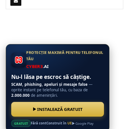
PROTECȚIE MAXIMĂ PENTRU TELEFONUL
TĂU
CYBER3
.AI
Nu-l lăsa pe escroc să câștige.
SCAM, phishing, apeluri și mesaje false
—
oprite instant pe telefonul tău, cu baza de
2.000.000
de amenințări.
INSTALEAZĂ GRATUIT
Fără cont
Construit în
UE
GRATUIT
Google Play