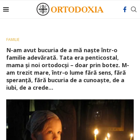
FAMILIE
N-am avut bucuria de a mă naşte într-o
familie adevărată. Tata era penticostal,
mama şi noi ortodocşi – doar prin botez. M-
am trezit mare, într-o lume fără sens, fără
speranţă, fără bucuria de a cunoaşte, de a
iubi, de a crede…