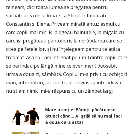
temeam, căci toată lumea se pregătea pentru
sărbatoarea de a doua zi, a Sfinţilor Împăraţi
Constantin şi Elena. Priveam mirată entuziasmul cu
care copiii mai mici îşi alegeau hăinuţele, la migala cu
care îşi pregăteau pantofiorii, la nerăbdarea care se
citea pe feţele lor, şi nu înţelegeam pentru ce atâta
freamăt. Aşa că l-am întrebat pe unul dintre copiii care
se perindau pe lângă mine ce eveniment deosebit
urma a doua zi, sâmbătă. Copilul m-a privit cu ochişori
mari, întrebători, iar când s-a convins că într-adevăr
nu ştiam nimic, mi-a răspuns cu un zâmbet larg:
Mare atenție! Părinții păcătuiesc
atunci când… Ai grijă să nu mai faci
a doua oară asta!