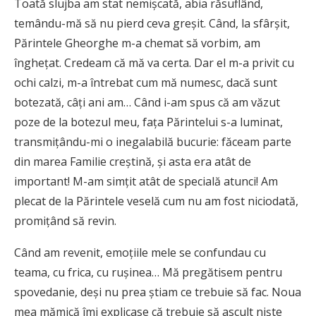
Toată slujba am stat nemişcată, abia răsuflând,
temându-mă să nu pierd ceva greşit. Când, la sfârşit,
Părintele Gheorghe m-a chemat să vorbim, am
îngheţat. Credeam că mă va certa. Dar el m-a privit cu
ochi calzi, m-a întrebat cum mă numesc, dacă sunt
botezată, câţi ani am… Când i-am spus că am văzut
poze de la botezul meu, faţa Părintelui s-a luminat,
transmiţându-mi o inegalabilă bucurie: făceam parte
din marea Familie creştină, şi asta era atât de
important! M-am simţit atât de specială atunci! Am
plecat de la Părintele veselă cum nu am fost niciodată,
promiţând să revin.
Când am revenit, emoţiile mele se confundau cu
teama, cu frica, cu ruşinea… Mă pregătisem pentru
spovedanie, deşi nu prea ştiam ce trebuie să fac. Noua
mea mămică îmi explicase că trebuie să ascult nişte