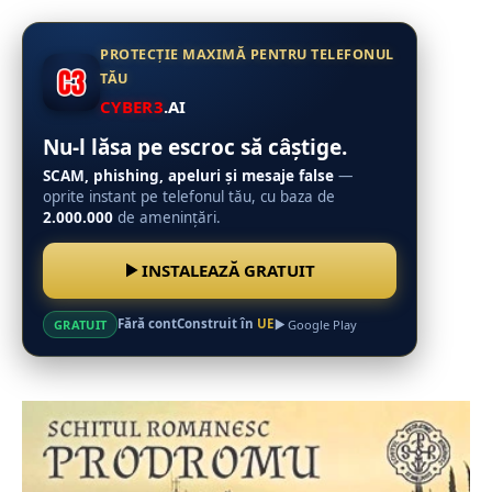
PROTECȚIE MAXIMĂ PENTRU TELEFONUL
TĂU
CYBER3
.AI
Nu-l lăsa pe escroc să câștige.
SCAM, phishing, apeluri și mesaje false
—
oprite instant pe telefonul tău, cu baza de
2.000.000
de amenințări.
INSTALEAZĂ GRATUIT
Fără cont
Construit în
UE
GRATUIT
Google Play