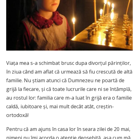
Viaţa mea s-a schimbat brusc dupa divorţul părinţilor,
în ziua când am aflat că urmează să fiu crescută de altă
familie. Nu ştiam atunci că Dumnezeu ne poartă de
grijă la fiecare, şi că toate lucrurile care ni se întâmplă,
au rostul lor: familia care m-a luat în grijă era o familie
caldă, iubitoare şi, mai mult decât atât, creştin-
ortodoxă!
Pentru că am ajuns în casa lor în seara zilei de 20 mai,
nimeni nu îmi acorda o atenţie deosebită, aşa cum mă