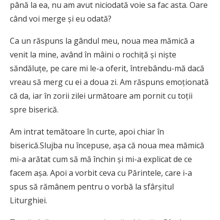
până la ea, nu am avut niciodată voie sa fac asta. Oare
când voi merge şi eu odată?
Ca un răspuns la gândul meu, noua mea mămică a
venit la mine, având în mâini o rochiţă şi nişte
săndăluţe, pe care mi le-a oferit, întrebându-mă dacă
vreau să merg cu ei a doua zi. Am răspuns emoţionată
că da, iar în zorii zilei următoare am pornit cu toţii
spre biserică.
Am intrat temătoare în curte, apoi chiar în
biserică.Slujba nu începuse, aşa că noua mea mămică
mi-a arătat cum să mă închin şi mi-a explicat de ce
facem aşa. Apoi a vorbit ceva cu Părintele, care i-a
spus să rămânem pentru o vorbă la sfârşitul
Liturghiei.