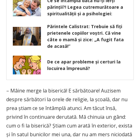
Ce se întâmplă dacă nu-ți ierți
părinții?! Legea cutremurătoare a
spiritualității și a psihologiei:
Părintele Calistrat: Trebuie să fiți
prietenele copiilor voștri. Că vine
câte o mamă și zice: „A fugit fata
de acasă!”
De ce apar probleme și certuri la
locuirea împreună?
– Mâine merge la biserică! E sărbătoare! Auzisem
despre sărbători la orele de religie, la şcoală, dar nu
prea ştiam ce se întâmplă atunci. Am tăcut însă,
privind în continuare derutată. Mă chinuia un gând:
cum o fi la biserică? Ştiam cum arată în exterior, exista
şi în satul bunicilor mei una, dar nu am mers niciodată