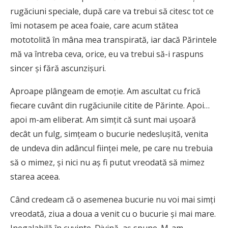
rugăciuni speciale, după care va trebui să citesc tot ce
îmi notasem pe acea foaie, care acum stătea
mototolită în mâna mea transpirată, iar dacă Părintele
mă va întreba ceva, orice, eu va trebui să-i raspuns
sincer şi fără ascunzişuri.
Aproape plângeam de emoţie. Am ascultat cu frică
fiecare cuvânt din rugăciunile citite de Părinte. Apoi…
apoi m-am eliberat. Am simţit că sunt mai uşoară
decât un fulg, simţeam o bucurie nedesluşită, venita
de undeva din adâncul fiinţei mele, pe care nu trebuia
să o mimez, şi nici nu aş fi putut vreodată să mimez
starea aceea.
Când credeam că o asemenea bucurie nu voi mai simţi
vreodată, ziua a doua a venit cu o bucurie şi mai mare.
Inegalabilă în cuvinte. Divină, aş spune. M-am