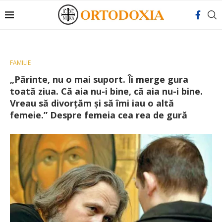
FAMILIE
„Părinte, nu o mai suport. Îi merge gura
toată ziua. Că aia nu-i bine, că aia nu-i bine.
Vreau să divorțăm și să îmi iau o altă
femeie.” Despre femeia cea rea de gură