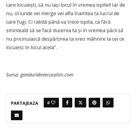
care locuiești, să nu lași locul în vremea ispitei! Iar de
nu, oriunde vei merge vei afla înaintea ta lucrul de
care fugi. Ci rabdă până va trece ispita, ca fără
sminteală să se facă ducerea ta și în vremea păcii să
nu pricinuiască despărțirea ta vreo mâhnire la cei ce
locuiesc în locul acela”.
Sursa: ganduridinierusalim.com
0
PARTAJEAZA