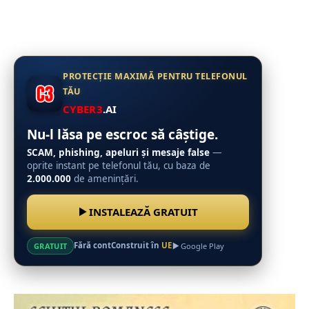
PROTECȚIE MAXIMĂ PENTRU TELEFONUL
TĂU
CYBER3
.AI
Nu-l lăsa pe escroc să câștige.
SCAM, phishing, apeluri și mesaje false
—
oprite instant pe telefonul tău, cu baza de
2.000.000
de amenințări.
INSTALEAZĂ GRATUIT
Fără cont
Construit în
UE
GRATUIT
Google Play