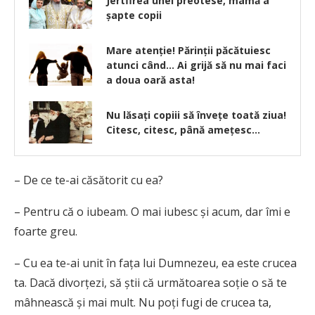
Jertfirea unei preotese, mamă a
șapte copii
Mare atenție! Părinții păcătuiesc
atunci când… Ai grijă să nu mai faci
a doua oară asta!
Nu lăsați copiii să învețe toată ziua!
Citesc, citesc, până amețesc…
– De ce te-ai căsătorit cu ea?
– Pentru că o iubeam. O mai iubesc și acum, dar îmi e
foarte greu.
– Cu ea te-ai unit în fața lui Dumnezeu, ea este crucea
ta. Dacă divorțezi, să știi că următoarea soție o să te
mâhnească și mai mult. Nu poți fugi de crucea ta,