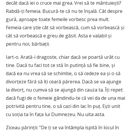
decât dacă iei o cruce mai grea. Vrei să te mântuiești?
Rabdă-ți femeia. Bucură-te că nu te înșală. Cât despre
gură, aproape toate femeile vorbesc prea mult.
Femeia care știe cât să vorbească, cum să vorbească și
cât să vorbească e greu de găsit. Asta e valabil și
pentru noi, bărbații.
Iart-o. Arată-i dragoste, chiar dacă se poartă urât cu
tine. Dacă tu faci tot ce stă în putință să fie bine, și
dacă ea nu vrea să se schimbe, o să cedeze ea și o să
divorțeze fără să îți ceară părerea. Dacă se va ajunge
la divorț, nu cumva să se ajungă din cauza ta. Îți repet:
dacă fugi de o femeie gândindu-te că vei da de una mai
potrivită pentru tine, o să cazi din lac în puț. Ești unit
cu soția ta în fața lui Dumnezeu. Nu uita asta.
Ziceau părinții: ”De ți se va întâmpla ispită în locul în