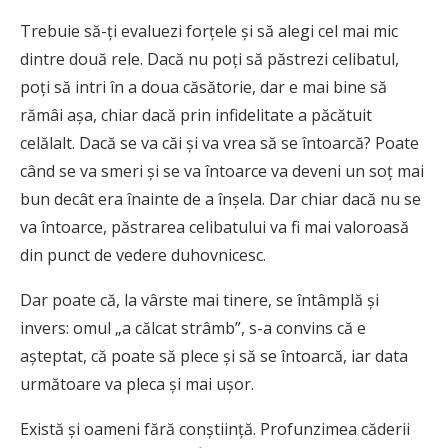
Trebuie să-ți evaluezi forțele și să alegi cel mai mic
dintre două rele. Dacă nu poți să păstrezi celibatul,
poți să intri în a doua căsătorie, dar e mai bine să
rămâi așa, chiar dacă prin infidelitate a păcătuit
celălalt. Dacă se va căi și va vrea să se întoarcă? Poate
când se va smeri și se va întoarce va deveni un soț mai
bun decât era înainte de a înșela. Dar chiar dacă nu se
va întoarce, păstrarea celibatului va fi mai valoroasă
din punct de vedere duhovnicesc.
Dar poate că, la vârste mai tinere, se întâmplă și
invers: omul „a călcat strâmb”, s-a convins că e
așteptat, că poate să plece și să se întoarcă, iar data
următoare va pleca și mai ușor.
Există și oameni fără conștiință. Profunzimea căderii