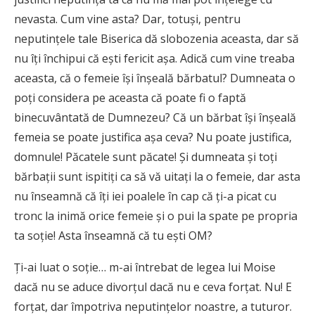
nevasta. Cum vine asta? Dar, totuşi, pentru
neputinţele tale Biserica dă slobozenia aceasta, dar să
nu îţi închipui că eşti fericit aşa. Adică cum vine treaba
aceasta, că o femeie îşi înşeală bărbatul? Dumneata o
poţi considera pe aceasta că poate fi o faptă
binecuvântată de Dumnezeu? Că un bărbat îşi înşeală
femeia se poate justifica aşa ceva? Nu poate justifica,
domnule! Păcatele sunt păcate! Şi dumneata şi toţi
bărbaţii sunt ispitiţi ca să vă uitaţi la o femeie, dar asta
nu înseamnă că îţi iei poalele în cap că ţi-a picat cu
tronc la inimă orice femeie şi o pui la spate pe propria
ta soţie! Asta înseamnă că tu eşti OM?
Ţi-ai luat o soţie… m-ai întrebat de legea lui Moise
dacă nu se aduce divorţul dacă nu e ceva forţat. Nu! E
forţat, dar împotriva neputinţelor noastre, a tuturor.