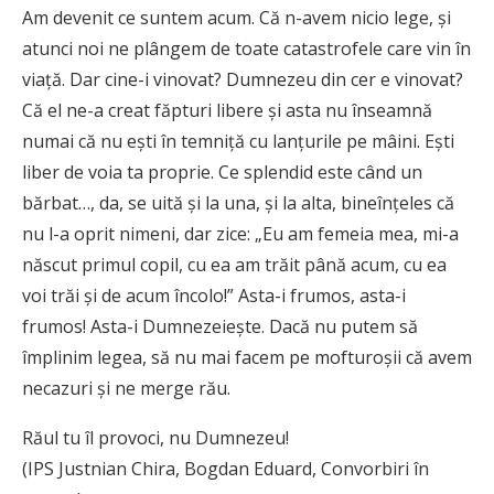
Am devenit ce suntem acum. Că n-avem nicio lege, şi
atunci noi ne plângem de toate catastrofele care vin în
viaţă. Dar cine-i vinovat? Dumnezeu din cer e vinovat?
Că el ne-a creat făpturi libere şi asta nu înseamnă
numai că nu eşti în temniţă cu lanţurile pe mâini. Eşti
liber de voia ta proprie. Ce splendid este când un
bărbat…, da, se uită şi la una, şi la alta, bineînţeles că
nu l-a oprit nimeni, dar zice: „Eu am femeia mea, mi-a
născut primul copil, cu ea am trăit până acum, cu ea
voi trăi şi de acum încolo!” Asta-i frumos, asta-i
frumos! Asta-i Dumnezeieşte. Dacă nu putem să
împlinim legea, să nu mai facem pe mofturoşii că avem
necazuri şi ne merge rău.
Răul tu îl provoci, nu Dumnezeu!
(IPS Justnian Chira, Bogdan Eduard, Convorbiri în