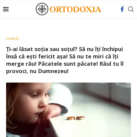
FAMILIE
Ţi-ai lăsat soţia sau soţul? Să nu îţi închipui
însă că eşti fericit aşa! Să nu te miri că îţi
merge rău! Păcatele sunt păcate! Răul tu îl
provoci, nu Dumnezeu!