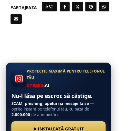
0
PARTAJEAZA
PROTECȚIE MAXIMĂ PENTRU TELEFONUL
TĂU
CYBER3
.AI
Nu-l lăsa pe escroc să câștige.
SCAM, phishing, apeluri și mesaje false
—
oprite instant pe telefonul tău, cu baza de
2.000.000
de amenințări.
INSTALEAZĂ GRATUIT