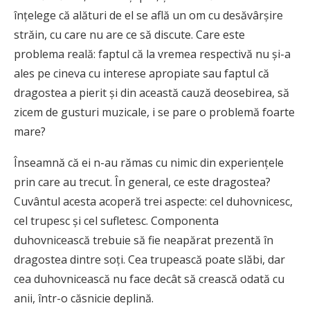
înțelege că alături de el se află un om cu desăvârșire
străin, cu care nu are ce să discute. Care este
problema reală: faptul că la vremea respectivă nu și-a
ales pe cineva cu interese apropiate sau faptul că
dragostea a pierit și din această cauză deosebirea, să
zicem de gusturi muzicale, i se pare o problemă foarte
mare?
Înseamnă că ei n-au rămas cu nimic din experiențele
prin care au trecut. În general, ce este dragostea?
Cuvântul acesta acoperă trei aspecte: cel duhovnicesc,
cel trupesc și cel sufletesc. Componenta
duhovnicească trebuie să fie neapărat prezentă în
dragostea dintre soți. Cea trupească poate slăbi, dar
cea duhovnicească nu face decât să crească odată cu
anii, într-o căsnicie deplină.