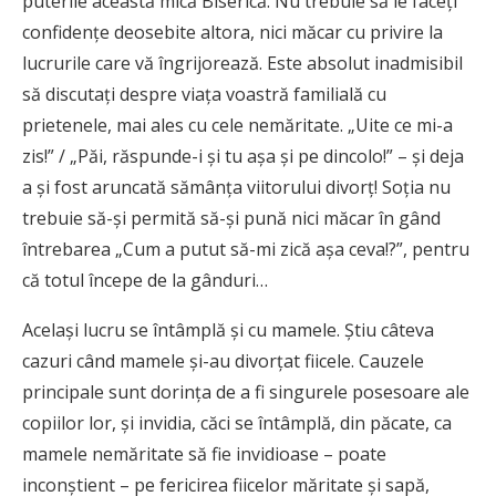
puterile această mică Biserică. Nu trebuie să le faceți
confidențe deosebite altora, nici măcar cu privire la
lucrurile care vă îngrijorează. Este absolut inadmisibil
să discutați despre viața voastră familială cu
prietenele, mai ales cu cele nemăritate. „Uite ce mi-a
zis!” / „Păi, răspunde-i și tu așa și pe dincolo!” – și deja
a și fost aruncată sămânța viitorului divorț! Soția nu
trebuie să-și permită să-și pună nici măcar în gând
întrebarea „Cum a putut să-mi zică așa ceva!?”, pentru
că totul începe de la gânduri…
Același lucru se întâmplă și cu mamele. Știu câteva
cazuri când mamele și-au divorțat fiicele. Cauzele
principale sunt dorința de a fi singurele posesoare ale
copiilor lor, și invidia, căci se întâmplă, din păcate, ca
mamele nemăritate să fie invidioase – poate
inconștient – pe fericirea fiicelor măritate și sapă,