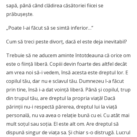
sapă, până când clădirea căsătoriei fiicei se
prăbușește.
„Poate l-ai făcut să se simtă inferior…”
Cum să treci peste divorț, dacă el este deja inevitabil?
Trebuie să ne aducem aminte întotdeauna că orice om
este o ființă liberă. Copiii devin foarte des altfel decât
am vrea noi să-i vedem, însă acesta este dreptul lor. E
copilul tău, dar nu e sclavul tău. Dumnezeu l-a făcut
prin tine, însă i-a dat voință liberă. Până și copilul, trup
din trupul tău, are dreptul la propria viață! Dacă
părinții nu-i respectă părerea, dreptul lui la viață
personală, nu va avea o relație bună cu ei. Cu atât mai
mult soțul sau soția. El este alt om. Are dreptul să
dispună singur de viața sa. Și chiar s-o distrugă. Lucrul