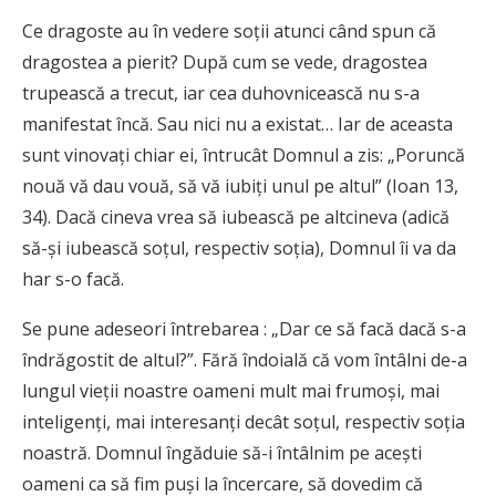
Ce dragoste au în vedere soții atunci când spun că
dragostea a pierit? După cum se vede, dragostea
trupească a trecut, iar cea duhovnicească nu s-a
manifestat încă. Sau nici nu a existat… Iar de aceasta
sunt vinovați chiar ei, întrucât Domnul a zis: „Poruncă
nouă vă dau vouă, să vă iubiți unul pe altul” (Ioan 13,
34). Dacă cineva vrea să iubească pe altcineva (adică
să-și iubească soțul, respectiv soția), Domnul îi va da
har s-o facă.
Se pune adeseori întrebarea : „Dar ce să facă dacă s-a
îndrăgostit de altul?”. Fără îndoială că vom întâlni de-a
lungul vieții noastre oameni mult mai frumoși, mai
inteligenți, mai interesanți decât soțul, respectiv soția
noastră. Domnul îngăduie să-i întâlnim pe acești
oameni ca să fim puși la încercare, să dovedim că