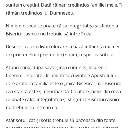
suntem creștini. Dacă rămân credincios familiei mele, îi
rămân credincios lui Dumnezeu.
Nimic din ceea ce poate călca integritatea și sfințenia
Bisericii casnice nu trebuie să intre în ea
Deseori, cauza divorțului are la bază influența mamei
ori prietenelor (prietenilor) soției, respectiv soțului.
Atunci când, după săvârșirea cununiei, le predic
tinerilor însurăței, le amintesc cuvintele Apostolului,
care arată că familia este o „mică Biserică”, iar Biserica
cea sfântă este și neprihănită. Ca atare, nimic din ceea
ce poate călca integritatea și sfințenia Bisericii casnice
nu trebuie să intre în ea.
Atât soțul, cât și soția trebuie să păzească din toate