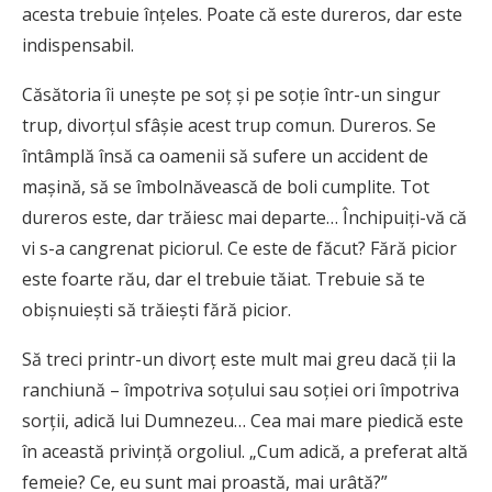
acesta trebuie înțeles. Poate că este dureros, dar este
indispensabil.
Căsătoria îi unește pe soț și pe soție într-un singur
trup, divorțul sfâșie acest trup comun. Dureros. Se
întâmplă însă ca oamenii să sufere un accident de
mașină, să se îmbolnăvească de boli cumplite. Tot
dureros este, dar trăiesc mai departe… Închipuiți-vă că
vi s-a cangrenat piciorul. Ce este de făcut? Fără picior
este foarte rău, dar el trebuie tăiat. Trebuie să te
obișnuiești să trăiești fără picior.
Să treci printr-un divorț este mult mai greu dacă ții la
ranchiună – împotriva soțului sau soției ori împotriva
sorții, adică lui Dumnezeu… Cea mai mare piedică este
în această privință orgoliul. „Cum adică, a preferat altă
femeie? Ce, eu sunt mai proastă, mai urâtă?”