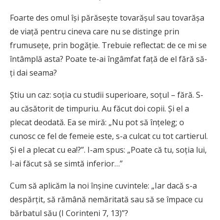
Foarte des omul își părăsește tovarășul sau tovarășa
de viață pentru cineva care nu se distinge prin
frumusețe, prin bogăție. Trebuie reflectat: de ce mi se
întâmplă asta? Poate te-ai îngâmfat față de el fără să-
ți dai seama?
Știu un caz: soția cu studii superioare, soțul – fără. S-
au căsătorit de timpuriu. Au făcut doi copii. Și el a
plecat deodată. Ea se miră: „Nu pot să înțeleg; o
cunosc ce fel de femeie este, s-a culcat cu tot cartierul.
Și el a plecat cu ea!?”. I-am spus: „Poate că tu, soția lui,
l-ai făcut să se simtă inferior…”
Cum să aplicăm la noi înșine cuvintele: „Iar dacă s-a
despărțit, să rămână nemăritată sau să se împace cu
bărbatul său (I Corinteni 7, 13)”?