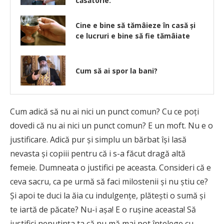
căsătorie:
Cine e bine să tămâieze în casă și
ce lucruri e bine să fie tămâiate
Cum să ai spor la bani?
Cum adică să nu ai nici un punct comun? Cu ce poţi
dovedi că nu ai nici un punct comun? E un moft. Nu e o
justificare. Adică pur şi simplu un bărbat îşi lasă
nevasta şi copiii pentru că i s-a făcut dragă altă
femeie. Dumneata o justifici pe aceasta. Consideri că e
ceva sacru, ca pe urmă să faci milostenii şi nu ştiu ce?
Şi apoi te duci la ăia cu indulgenţe, plăteşti o sumă şi
te iartă de păcate? Nu-i aşa! E o ruşine aceasta! Să
justifici neputinţa ta că nu mă mai pot înţelege cu