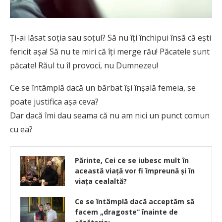
Ţi-ai lăsat soţia sau soţul? Să nu îţi închipui însă că eşti
fericit aşa! Să nu te miri că îţi merge rău! Păcatele sunt
păcate! Răul tu îl provoci, nu Dumnezeu!
Ce se întâmplă dacă un bărbat îşi înşală femeia, se
poate justifica aşa ceva?
Dar dacă îmi dau seama că nu am nici un punct comun
cu ea?
Părinte, Cei ce se iubesc mult în
această viaţă vor fi împreună şi în
viața cealaltă?
Ce se întâmplă dacă acceptăm să
facem „dragoste” înainte de