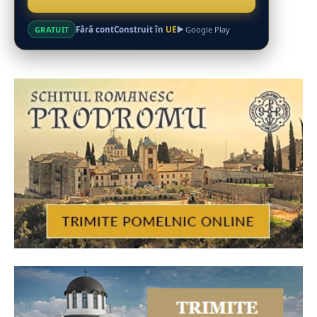
Fără cont
Construit în
UE
GRATUIT
Google Play