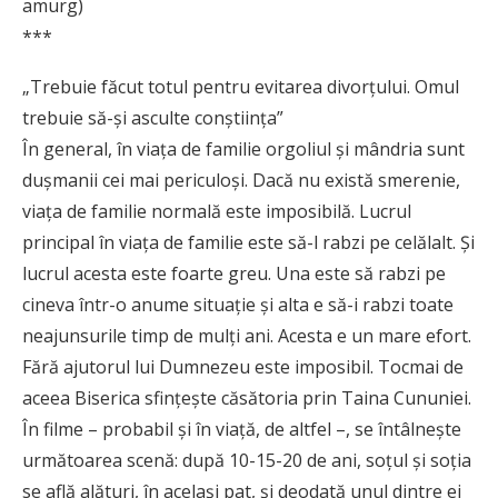
amurg)
***
„Trebuie făcut totul pentru evitarea divorțului. Omul
trebuie să-și asculte conștiința”
În general, în viața de familie orgoliul și mândria sunt
dușmanii cei mai periculoși. Dacă nu există smerenie,
viața de familie normală este imposibilă. Lucrul
principal în viața de familie este să-l rabzi pe celălalt. Și
lucrul acesta este foarte greu. Una este să rabzi pe
cineva într-o anume situație și alta e să-i rabzi toate
neajunsurile timp de mulți ani. Acesta e un mare efort.
Fără ajutorul lui Dumnezeu este imposibil. Tocmai de
aceea Biserica sfințește căsătoria prin Taina Cununiei.
În filme – probabil și în viață, de altfel –, se întâlnește
următoarea scenă: după 10-15-20 de ani, soțul și soția
se află alături, în același pat, și deodată unul dintre ei