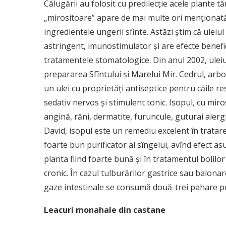
Călugării au folosit cu predilecţie acele plante 
„mirositoare” apare de mai multe ori menţionată 
ingredientele ungerii sfinte. Astăzi ştim că uleiu
astringent, imunostimulator şi are efecte benefice
tratamentele stomatologice. Din anul 2002, uleiu
prepararea Sfîntului şi Marelui Mir. Cedrul, arbor
un ulei cu proprietăţi antiseptice pentru căile re
sedativ nervos şi stimulent tonic. Isopul, cu miro
angină, răni, dermatite, furuncule, guturai alergi
David, isopul este un remediu excelent în tratar
foarte bun purificator al sîngelui, avînd efect as
planta fiind foarte bună şi în tratamentul bolilo
cronic. În cazul tulburărilor gastrice sau balonar
gaze intestinale se consumă două-trei pahare pe 
Leacuri monahale din castane