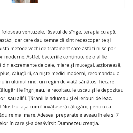
i foloseau ventuzele, lăsatul de sînge, terapia cu apă,
astăzi, dar care dau semne că sînt redescoperite şi
xistă metode vechi de tratament care astăzi ni se par
r moderne. Astfel, bacteriile conţinute de o alifie
ă din excremente de oaie, miere şi mucegai, acţionează,
În plus, călugării, ca nişte medici moderni, recomandau o
nu în ultimul rînd, un regim de viaţă sănătos. Fiecare
ugării le îngrijeau, le recoltau, le uscau şi le depozitau
ori sau alifii. Ţăranii le aduceau şi ei ierburi de leac,
l Nostru, aşa cum îi învăţaseră călugării, pentru ca
ămăduire mai mare. Adesea, preparatele aveau în ele şi 7
elor în care şi-a desăvîrşit Dumnezeu creaţia.