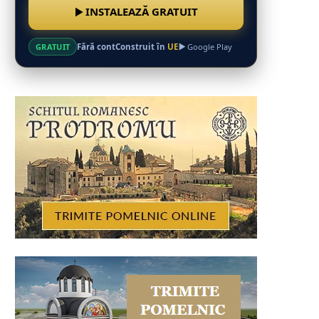
INSTALEAZĂ GRATUIT
Fără cont
Construit în
UE
GRATUIT
Google Play