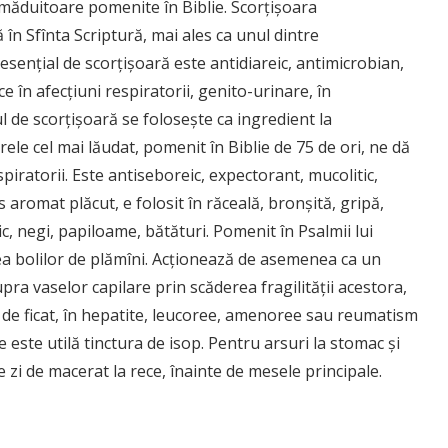
tămăduitoare pomenite în Biblie. Scorţişoara
în Sfînta Scriptură, mai ales ca unul dintre
l esenţial de scorţişoară este antidiareic, antimicrobian,
 în afecţiuni respiratorii, genito-urinare, în
l de scorţişoară se foloseşte ca ingredient la
ele cel mai lăudat, pomenit în Biblie de 75 de ori, ne dă
spiratorii. Este antiseboreic, expectorant, mucolitic,
s aromat plăcut, e folosit în răceală, bronşită, gripă,
c, negi, papiloame, bătături. Pomenit în Psalmii lui
ea bolilor de plămîni. Acţionează de asemenea ca un
upra vaselor capilare prin scăderea fragilităţii acestora,
r de ficat, în hepatite, leucoree, amenoree sau reumatism
e este utilă tinctura de isop. Pentru arsuri la stomac şi
zi de macerat la rece, înainte de mesele principale.