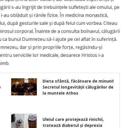
lugării s-au îngrijit de trebuinţele sufleteşti ale omului, pe
a i-au oblăduit şi rănile fizice. În medicina monastică,
ui, după gesturile sale şi după felul cum vorbea. Citeau
 mirosul corporal. Înainte de a consulta bolnavul, călugării
 ca bunul Dumnezeu să-l ajute pe cel aflat în suferinţă.
umnezeu, dar şi prin propriile forţe, regăsindu-şi
entru serviciile lor medicale, deoarece Hristos i-a
himb.
Dieta sfântă, făcătoare de minuni!
e
Secretul longevității călugărilor de
la muntele Athos
Uleiul care protejează rinichii,
tratează diabetul și depresia