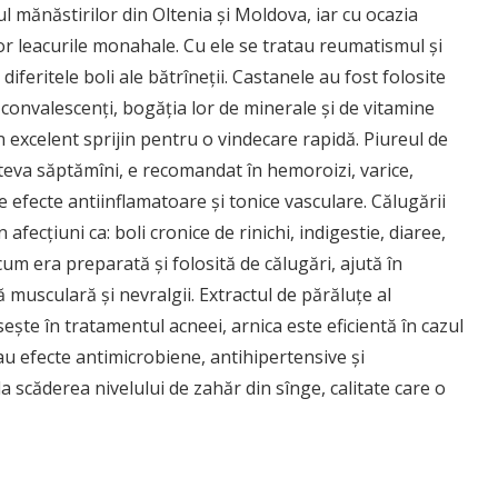
rul mănăstirilor din Oltenia şi Moldova, iar cu ocazia
elor leacurile monahale. Cu ele se tratau reumatismul şi
diferitele boli ale bătrîneţii. Castanele au fost folosite
onvalescenţi, bogăţia lor de minerale şi de vitamine
n excelent sprijin pentru o vindecare rapidă. Piureul de
îteva săptămîni, e recomandat în hemoroizi, varice,
e efecte antiinflamatoare şi tonice vasculare. Călugării
fecţiuni ca: boli cronice de rinichi, indigestie, diaree,
um era preparată şi folosită de călugări, ajută în
ă musculară şi nevralgii. Extractul de părăluţe al
seşte în tratamentul acneei, arnica este eficientă în cazul
e au efecte antimicrobiene, antihipertensive şi
la scăderea nivelului de zahăr din sînge, calitate care o