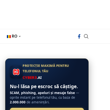
RO
PROTECȚIE MAXIMĂ PENTRU
TELEFONUL TĂU
CYBER3
.AI
Nu-l lăsa pe escroc să câștige.
SCAM, phishing, apeluri și mesaje false
—
oprite instant pe telefonul tău, cu baza de
2.000.000
de amenințări.