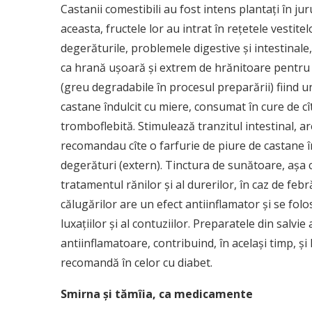
Castanii comestibili au fost intens plantaţi în ju
aceasta, fructele lor au intrat în reţetele vestit
degerăturile, problemele digestive şi intestinale, 
ca hrană uşoară şi extrem de hrănitoare pentru c
(greu degradabile în procesul preparării) fiind u
castane îndulcit cu miere, consumat în cure de c
tromboflebită. Stimulează tranzitul intestinal, ar
recomandau cîte o farfurie de piure de castane în a
degerături (extern). Tinctura de sunătoare, aşa c
tratamentul rănilor şi al durerilor, în caz de febr
călugărilor are un efect antiinflamator şi se folo
luxaţiilor şi al contuziilor. Preparatele din salvi
antiinflamatoare, contribuind, în acelaşi timp, şi 
recomandă în celor cu diabet.
Smirna şi tămîia, ca medicamente