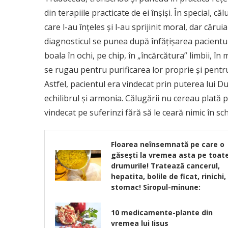
din terapiile practicate de ei înşişi. În special, că
care l-au înţeles şi l-au sprijinit moral, dar cărui
diagnosticul se punea după înfăţişarea pacientul
boala în ochi, pe chip, în „încărcătura” limbii, în
se rugau pentru purificarea lor proprie şi pentru
Astfel, pacientul era vindecat prin puterea lui D
echilibrul şi armonia. Călugării nu cereau plată p
vindecat pe suferinzi fără să le ceară nimic în sc
Floarea neînsemnată pe care o
găsești la vremea asta pe toat
drumurile! Tratează cancerul,
hepatita, bolile de ficat, rinichi,
stomac! Siropul-minune:
10 medicamente-plante din
vremea lui Iisus