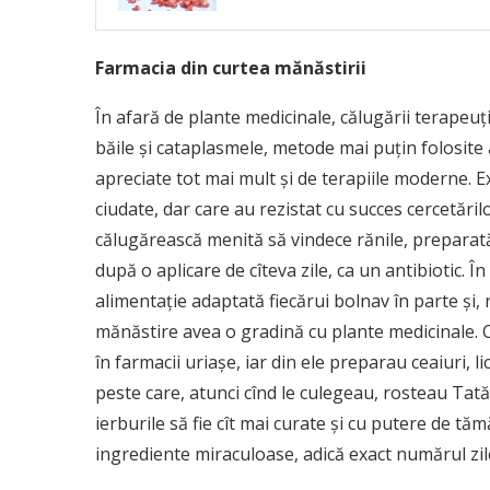
Farmacia din curtea mănăstirii
În afară de plante medicinale, călugării terapeuţ
băile şi cataplasmele, metode mai puţin folosite 
apreciate tot mai mult şi de terapiile moderne. E
ciudate, dar care au rezistat cu succes cercetărilo
călugărească menită să vindece rănile, preparat
după o aplicare de cîteva zile, ca un antibiotic. 
alimentaţie adaptată fiecărui bolnav în parte şi, 
mănăstire avea o gradină cu plante medicinale. Căl
în farmacii uriaşe, iar din ele preparau ceaiuri, lic
peste care, atunci cînd le culegeau, rosteau Tată
ierburile să fie cît mai curate şi cu putere de t
ingrediente miraculoase, adică exact numărul zil