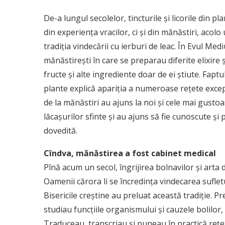
De-a lungul secolelor, tincturile şi licorile din
din experienţa vracilor, ci şi din mănăstiri, aco
tradiţia vindecării cu ierburi de leac. În Evul Med
mănăstireşti în care se preparau diferite elixire 
fructe şi alte ingrediente doar de ei ştiute. Fap
plante explică apariţia a numeroase reţete excepţ
de la mănăstiri au ajuns la noi şi cele mai gustoa
lăcaşurilor sfinte şi au ajuns să fie cunoscute şi 
dovedită.
Cîndva, mănăstirea a fost cabinet medical
Pînă acum un secol, îngrijirea bolnavilor şi arta d
Oamenii cărora li se încredinţa vindecarea suflet
Bisericile creştine au preluat această tradiţie. Preo
studiau funcţiile organismului şi cauzele bolilor
Traduceau, transcriau şi puneau în practică reţe