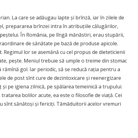
an. La care se adăugau lapte şi brînză, iar în zilele de
, prepararea brînzei intra în atribuţiile călugărilor,
peştelui. În România, pe lîngă mănăstiri, erau stupării,
xtraordinare de sănătate pe bază de produse apicole.
t. Regimul lor se asemănă cu cel propus de dieteticienii
tate, peşte. Meniul trebuie să umple o treime din stomac
să rămînă gol. Iar periodic, să se reducă raţia pentru a
le de post sînt cure de dezintoxicare şi reenergizare
şi pe igiena zilnică, pe spălarea temeinică a trupului.
atarea bolilor acute, ea este o filosofie de viaţă. Cei
sînt sănătoşi şi fericiţi. Tămăduitorii acelor vremuri