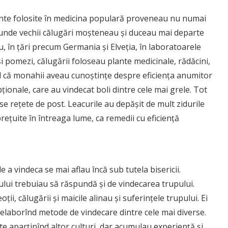
 plante folosite în medicina populară proveneau nu numai
lo unde vechii călugări moşteneau şi duceau mai departe
iu, în ţări precum Germania şi Elveţia, în laboratoarele
şi pomezi, călugării foloseau plante medicinale, rădăcini,
tul că monahii aveau cunoştinţe despre eficienţa anumitor
ionale, care au vindecat boli dintre cele mai grele. Tot
se reţete de post. Leacurile au depăşit de mult zidurile
preţuite în întreaga lume, ca remedii cu eficienţă
e a vindeca se mai aflau încă sub tutela bisericii.
ului trebuiau să răspundă şi de vindecarea trupului.
ţii, călugării şi maicile alinau şi suferinţele trupului. Ei
, elaborînd metode de vindecare dintre cele mai diverse.
te aparţinînd altor culturi, dar acumulau experienţă şi