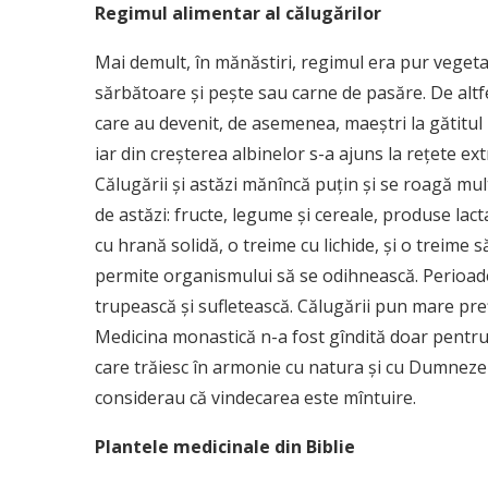
Regimul alimentar al călugărilor
Mai demult, în mănăstiri, regimul era pur vegetari
sărbătoare şi peşte sau carne de pasăre. De altfel
care au devenit, de asemenea, maeştri la gătitul 
iar din creşterea albinelor s-a ajuns la reţete e
Călugării şi astăzi mănîncă puţin şi se roagă mul
de astăzi: fructe, legume şi cereale, produse lac
cu hrană solidă, o treime cu lichide, şi o treime 
permite organismului să se odihnească. Perioade
trupească şi sufletească. Călugării pun mare preţ 
Medicina monastică n-a fost gîndită doar pentru tr
care trăiesc în armonie cu natura şi cu Dumnezeu 
considerau că vindecarea este mîntuire.
Plantele medicinale din Biblie