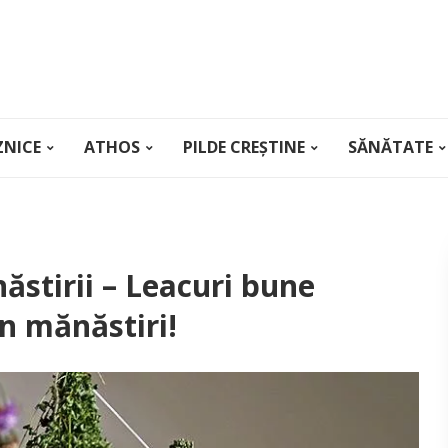
ZNICE
ATHOS
PILDE CREȘTINE
SĂNĂTATE
stirii – Leacuri bune
în mănăstiri!