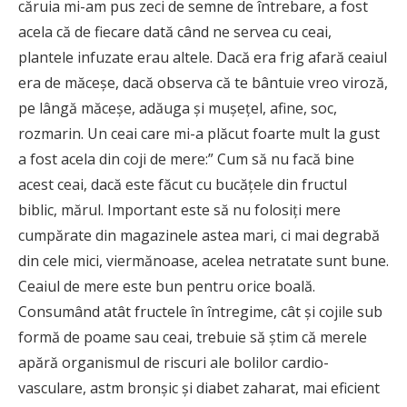
căruia mi-am pus zeci de semne de întrebare, a fost
acela că de fiecare dată când ne servea cu ceai,
plantele infuzate erau altele. Dacă era frig afară ceaiul
era de măceșe, dacă observa că te bântuie vreo viroză,
pe lângă măceșe, adăuga și mușețel, afine, soc,
rozmarin. Un ceai care mi-a plăcut foarte mult la gust
a fost acela din coji de mere:” Cum să nu facă bine
acest ceai, dacă este făcut cu bucățele din fructul
biblic, mărul. Important este să nu folosiți mere
cumpărate din magazinele astea mari, ci mai degrabă
din cele mici, viermănoase, acelea netratate sunt bune.
Ceaiul de mere este bun pentru orice boală.
Consumând atât fructele în întregime, cât şi cojile sub
formă de poame sau ceai, trebuie să ştim că merele
apără organismul de riscuri ale bolilor cardio-
vasculare, astm bronşic şi diabet zaharat, mai eficient