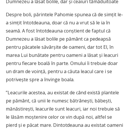
Dumnezeu a lăsat bolile, dar și ceaiuri tămăduitoate
Despre boli, părintele Pahomie spunea că de simțit le-
a simțit întotdeauna, doar că nu a vrut să le ia în
seamă. A fost întotdeauna conștient de faptul că
Dumnezeu a lăsat bolile pe pământ ca pedeapsă
pentru păcatele săvârșite de oameni, dar tot El, în
marea Lui bunătate pentru oameni a lăsat și leacuri
pentru fiecare boală în parte. Omului îi trebuie doar
un dram de voință, pentru a căuta leacul care i se
potrivește spre a învinge boala.
”Leacurile acestea, au existat de când există plantele
pe pământ, că unii le numesc bătrânești, băbești,
mănăstirești, leacurile sunt leacuri, iar noi trebuie să
le lăsăm moștenire celor ce vin după noi, altfel se
pierd și e păcat mare. Dintotdeauna au existat oameni