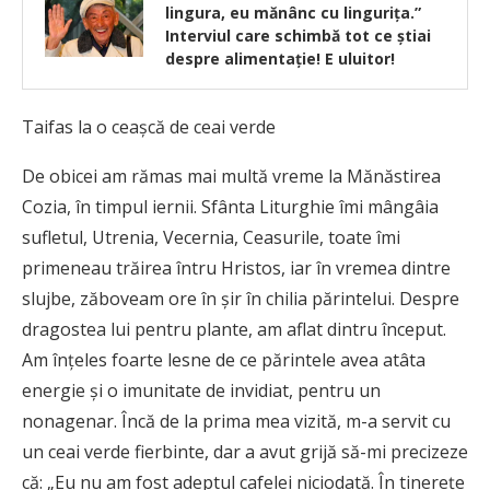
lingura, eu mănânc cu lingurița.”
Interviul care schimbă tot ce știai
despre alimentație! E uluitor!
Taifas la o ceașcă de ceai verde
De obicei am rămas mai multă vreme la Mănăstirea
Cozia, în timpul iernii. Sfânta Liturghie îmi mângâia
sufletul, Utrenia, Vecernia, Ceasurile, toate îmi
primeneau trăirea întru Hristos, iar în vremea dintre
slujbe, zăboveam ore în șir în chilia părintelui. Despre
dragostea lui pentru plante, am aflat dintru început.
Am înțeles foarte lesne de ce părintele avea atâta
energie și o imunitate de invidiat, pentru un
nonagenar. Încă de la prima mea vizită, m-a servit cu
un ceai verde fierbinte, dar a avut grijă să-mi precizeze
că: „Eu nu am fost adeptul cafelei niciodată. În tinerețe