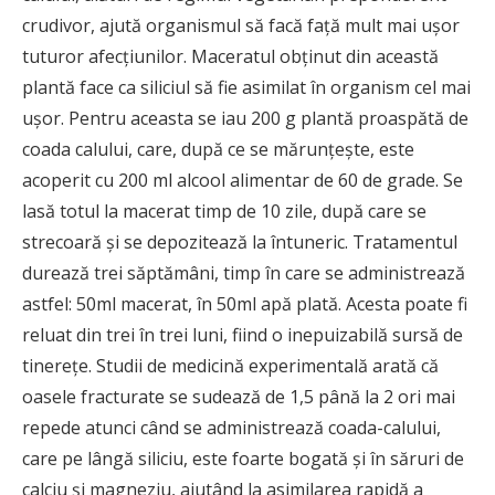
crudivor, ajută organismul să facă faţă mult mai uşor
tuturor afecţiunilor. Maceratul obţinut din această
plantă face ca siliciul să fie asimilat în organism cel mai
uşor. Pentru aceasta se iau 200 g plantă proaspătă de
coada calului, care, după ce se mărunţeşte, este
acoperit cu 200 ml alcool alimentar de 60 de grade. Se
lasă totul la macerat timp de 10 zile, după care se
strecoară şi se depozitează la întuneric. Tratamentul
durează trei săptămâni, timp în care se administrează
astfel: 50ml macerat, în 50ml apă plată. Acesta poate fi
reluat din trei în trei luni, fiind o inepuizabilă sursă de
tinereţe. Studii de medicină experimentală arată că
oasele fracturate se sudează de 1,5 până la 2 ori mai
repede atunci când se administrează coada-calului,
care pe lângă siliciu, este foarte bogată şi în săruri de
calciu şi magneziu, ajutând la asimilarea rapidă a