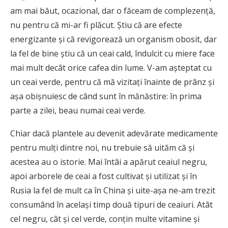
am mai băut, ocazional, dar o făceam de complezență,
nu pentru că mi-ar fi plăcut. Știu că are efecte
energizante și că revigorează un organism obosit, dar
la fel de bine știu că un ceai cald, îndulcit cu miere face
mai mult decât orice cafea din lume. V-am așteptat cu
un ceai verde, pentru că mă vizitați înainte de prânz și
așa obișnuiesc de când sunt în mănăstire: în prima
parte a zilei, beau numai ceai verde.
Chiar dacă plantele au devenit adevărate medicamente
pentru mulţi dintre noi, nu trebuie să uităm că şi
acestea au o istorie. Mai întâi a apărut ceaiul negru,
apoi arborele de ceai a fost cultivat şi utilizat și în
Rusia la fel de mult ca în China și uite-așa ne-am trezit
consumând în același timp două tipuri de ceaiuri. Atât
cel negru, cât şi cel verde, conţin multe vitamine şi