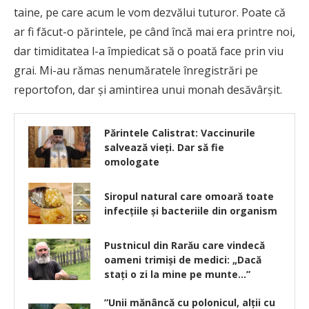
taine, pe care acum le vom dezvălui tuturor. Poate că
ar fi făcut-o părintele, pe când încă mai era printre noi,
dar timiditatea l-a împiedicat să o poată face prin viu
grai. Mi-au rămas nenumăratele înregistrări pe
reportofon, dar și amintirea unui monah desăvârșit.
Părintele Calistrat: Vaccinurile
salvează vieți. Dar să fie
omologate
Siropul natural care omoară toate
infecțiile și bacteriile din organism
Pustnicul din Rarău care vindecă
oameni trimişi de medici: „Dacă
staţi o zi la mine pe munte…”
”Unii mănâncă cu polonicul, alții cu