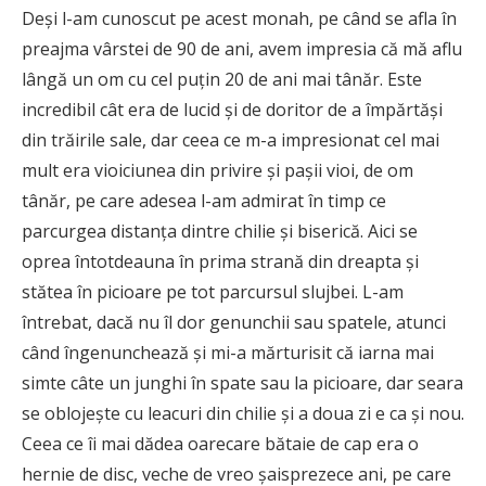
Deși l-am cunoscut pe acest monah, pe când se afla în
preajma vârstei de 90 de ani, avem impresia că mă aflu
lângă un om cu cel puțin 20 de ani mai tânăr. Este
incredibil cât era de lucid și de doritor de a împărtăși
din trăirile sale, dar ceea ce m-a impresionat cel mai
mult era vioiciunea din privire și pașii vioi, de om
tânăr, pe care adesea l-am admirat în timp ce
parcurgea distanța dintre chilie și biserică. Aici se
oprea întotdeauna în prima strană din dreapta și
stătea în picioare pe tot parcursul slujbei. L-am
întrebat, dacă nu îl dor genunchii sau spatele, atunci
când îngenunchează și mi-a mărturisit că iarna mai
simte câte un junghi în spate sau la picioare, dar seara
se oblojește cu leacuri din chilie și a doua zi e ca și nou.
Ceea ce îi mai dădea oarecare bătaie de cap era o
hernie de disc, veche de vreo șaisprezece ani, pe care