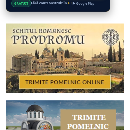
Fără cont
Construit în
UE
GRATUIT
Google Play