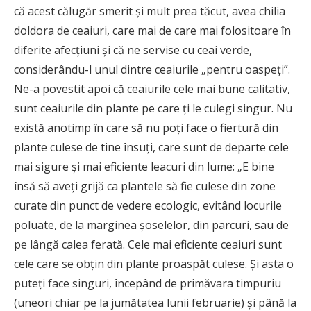
că acest călugăr smerit și mult prea tăcut, avea chilia
doldora de ceaiuri, care mai de care mai folositoare în
diferite afecțiuni și că ne servise cu ceai verde,
considerându-l unul dintre ceaiurile „pentru oaspeți”.
Ne-a povestit apoi că ceaiurile cele mai bune calitativ,
sunt ceaiurile din plante pe care ți le culegi singur. Nu
există anotimp în care să nu poți face o fiertură din
plante culese de tine însuți, care sunt de departe cele
mai sigure și mai eficiente leacuri din lume: „E bine
însă să aveţi grijă ca plantele să fie culese din zone
curate din punct de vedere ecologic, evitând locurile
poluate, de la marginea şoselelor, din parcuri, sau de
pe lângă calea ferată. Cele mai eficiente ceaiuri sunt
cele care se obţin din plante proaspăt culese. Şi asta o
puteţi face singuri, începând de primăvara timpuriu
(uneori chiar pe la jumătatea lunii februarie) şi până la