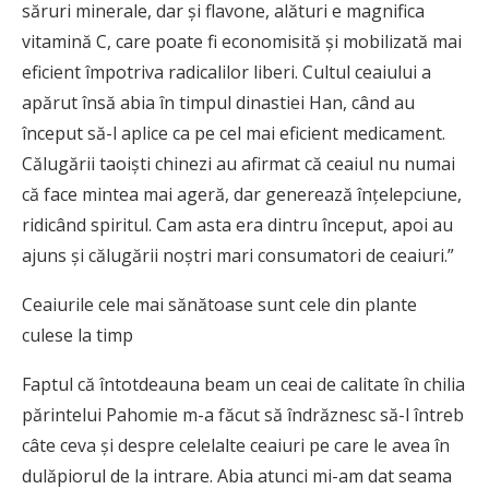
săruri minerale, dar şi flavone, alături e magnifica
vitamină C, care poate fi economisită şi mobilizată mai
eficient împotriva radicalilor liberi. Cultul ceaiului a
apărut însă abia în timpul dinastiei Han, când au
început să-l aplice ca pe cel mai eficient medicament.
Călugării taoişti chinezi au afirmat că ceaiul nu numai
că face mintea mai ageră, dar generează înţelepciune,
ridicând spiritul. Cam asta era dintru început, apoi au
ajuns și călugării noștri mari consumatori de ceaiuri.”
Ceaiurile cele mai sănătoase sunt cele din plante
culese la timp
Faptul că întotdeauna beam un ceai de calitate în chilia
părintelui Pahomie m-a făcut să îndrăznesc să-l întreb
câte ceva și despre celelalte ceaiuri pe care le avea în
dulăpiorul de la intrare. Abia atunci mi-am dat seama