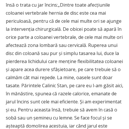
însă o trata cu jar încins:„Dintre toate afecţiunile
coloanei vertebrale hernia de disc este cea mai
periculoasă, pentru că de cele mai multe ori se ajunge
la intervenţia chirurgicală. De obicei poate să apară în
orice parte a coloanei vertebrale, de cele mai multe ori
afectează zona lombară sau cervicală. Ruperea unui
disc din coloană sau pur şi simplu tasarea lui, duce la
pierderea lichidului care menţine flexibilitatea coloanei
şi apare acea durere sfâşietoare, pe care trebuie să o
calmăm cât mai repede. La mine, oasele sunt doar
tasate. Părintele Calinic Stan, pe care eu l-am găsit aici,
în mănăstire, spunea că razele calorice, emanate de
jarul încins sunt cele mai eficiente. Și am experimentat
și eu. Pentru aceasta însă, trebuie să avem în casă o
sobă sau un şemineu cu lemne. Se face focul şi se
aşteaptă domolirea acestuia, iar când jarul este