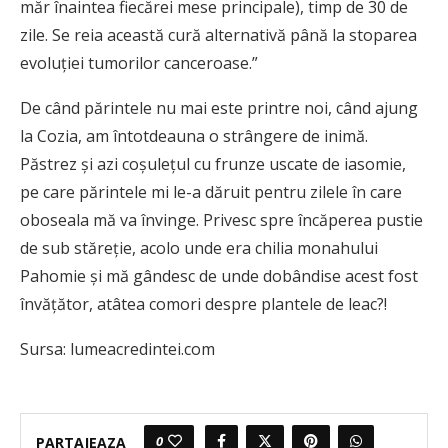
măr înaintea fiecărei mese principale), timp de 30 de
zile. Se reia această cură alternativă până la stoparea
evoluţiei tumorilor canceroase.”
De când părintele nu mai este printre noi, când ajung
la Cozia, am întotdeauna o strângere de inimă.
Păstrez și azi coșulețul cu frunze uscate de iasomie,
pe care părintele mi le-a dăruit pentru zilele în care
oboseala mă va învinge. Privesc spre încăperea pustie
de sub stăreție, acolo unde era chilia monahului
Pahomie și mă gândesc de unde dobândise acest fost
învățător, atâtea comori despre plantele de leac?!
Sursa: lumeacredintei.com
0
PARTAJEAZA