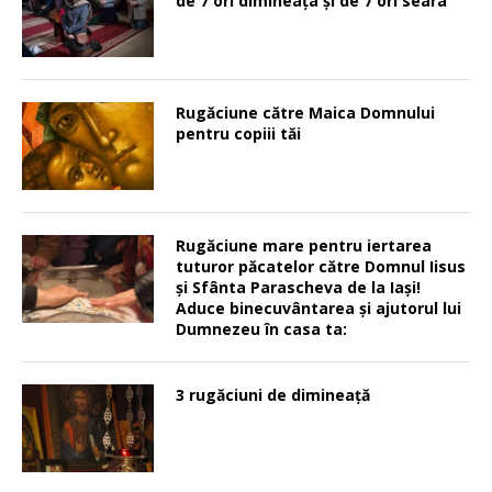
de 7 ori dimineața și de 7 ori seara
Rugăciune către Maica Domnului
pentru copiii tăi
Rugăciune mare pentru iertarea
tuturor păcatelor către Domnul Iisus
şi Sfânta Parascheva de la Iaşi!
Aduce binecuvântarea şi ajutorul lui
Dumnezeu în casa ta:
3 rugăciuni de dimineață