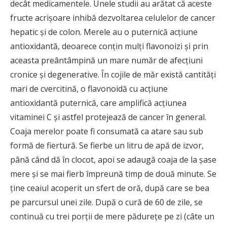
decât medicamentele. Unele studii au arătat că aceste
fructe acrişoare inhibă dezvoltarea celulelor de cancer
hepatic şi de colon. Merele au o puternică acțiune
antioxidantă, deoarece conţin mulţi flavonoizi şi prin
aceasta preântâmpină un mare număr de afecţiuni
cronice şi degenerative. În cojile de măr există cantităţi
mari de cvercitină, o flavonoidă cu acţiune
antioxidantă puternică, care amplifică acţiunea
vitaminei C şi astfel protejează de cancer în general.
Coaja merelor poate fi consumată ca atare sau sub
formă de fiertură. Se fierbe un litru de apă de izvor,
până când dă în clocot, apoi se adaugă coaja de la şase
mere şi se mai fierb împreună timp de două minute. Se
ţine ceaiul acoperit un sfert de oră, după care se bea
pe parcursul unei zile. După o cură de 60 de zile, se
continuă cu trei porţii de mere pădureţe pe zi (câte un