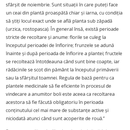
sfârşit de noiembrie. Sunt situaţii în care puteţi face
un ceai din plantă proaspătă chiar şi iarna, cu condiţia
să ştiţi locul exact unde se află planta sub zăpadă
(urzica, rostopasca). În general însă, există perioade
stricte de recoltare şi anume: florile se culeg la
începutul perioadei de înflorire; frunzele se adună
înainte şi după perioada de înflorire a plantei; fructele
se recoltează întotdeauna când sunt bine coapte, iar
rădăcinile se scot din pământ la începutul primăverii
sau la sfârşitul toamnei. Regula de bază pentru ca
plantele medicinale să fie eficiente în procesul de
vindecare a anumitor boli este aceea ca recoltarea
acestora să fie făcută obligatoriu în perioada
conţinutului cel mai mare de substanţe active şi
niciodată atunci când sunt acoperite de rouă.”