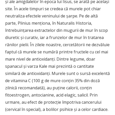
şi ale amigdalelor în epoca lui Iisus, se arată pe acelaşi
site. În acele timpuri se credea că murele pot chiar
neutraliza efectele veninului de şarpe. Pe de altă
parte, Plinius menţiona, în Naturalis Historia,
întrebuinţarea extractelor din mugurii de mur în scop
diuretic şi curativ, iar a frunzelor de mur în tratarea
rănilor pielii. În zilele noastre, cercetătorii ne dezvăluie
faptul că murele se numără printre fructele cu cel mai
mare nivel de antioxidanţi. Dintre legume, doar
spanacul şi varza Kale mai prezintă o cantitate
similară de antioxidanţi. Murele sunt o sursă excelentă
de vitamina C (100 g de mure conţin 35% din doză
zilnică recomandată), au puţine calorii, conţin
fitoestrogen, antocianine, acid elagic, salicil. Prin
urmare, au efect de protecţie împotriva cancerului
(cervical în special), a bolilor psihice şi a celor cardiace.