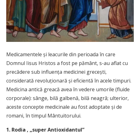
Medicamentele şi leacurile din perioada în care
Domnul Iisus Hristos a fost pe pământ, s-au aflat cu
precădere sub influenţa medicinei greceşti,
considerată revoluţionară şi eficientă în acele timpuri.
Medicina antică greacă avea în vedere umorile (fluide
corporale): sânge, bilă galbenă, bilă neagră; ulterior,
aceste concepte medicinale au fost adoptate şi de
romani, în timpul Mântuitorului.
1. Rodia , „super Antioxidantul”