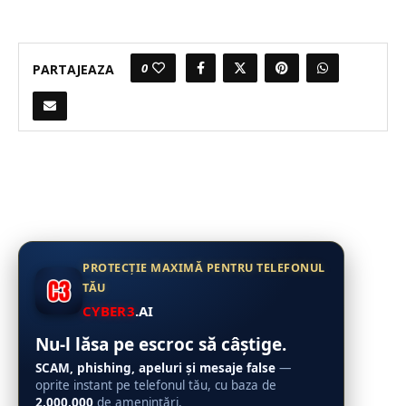
0
PARTAJEAZA
PROTECȚIE MAXIMĂ PENTRU TELEFONUL
TĂU
CYBER3
.AI
Nu-l lăsa pe escroc să câștige.
SCAM, phishing, apeluri și mesaje false
—
oprite instant pe telefonul tău, cu baza de
2.000.000
de amenințări.