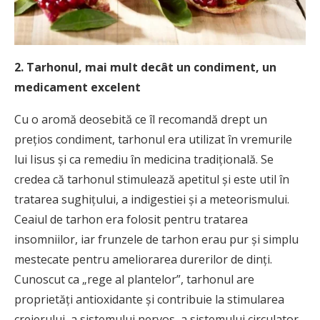
2. Tarhonul, mai mult decât un condiment, un
medicament excelent
Cu o aromă deosebită ce îl recomandă drept un
preţios condiment, tarhonul era utilizat în vremurile
lui Iisus şi ca remediu în medicina tradiţională. Se
credea că tarhonul stimulează apetitul şi este util în
tratarea sughiţului, a indigestiei şi a meteorismului.
Ceaiul de tarhon era folosit pentru tratarea
insomniilor, iar frunzele de tarhon erau pur şi simplu
mestecate pentru ameliorarea durerilor de dinţi.
Cunoscut ca „rege al plantelor”, tarhonul are
proprietăţi antioxidante şi contribuie la stimularea
creierului, a sistemului nervos, a sistemului circulator,