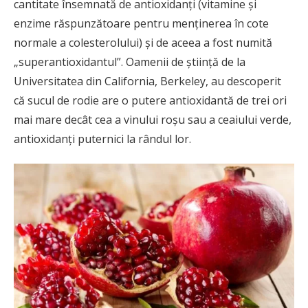
cantitate însemnată de antioxidanţi (vitamine şi
enzime răspunzătoare pentru menţinerea în cote
normale a colesterolului) şi de aceea a fost numită
„superantioxidantul”. Oamenii de ştiinţă de la
Universitatea din California, Berkeley, au descoperit
că sucul de rodie are o putere antioxidantă de trei ori
mai mare decât cea a vinului roşu sau a ceaiului verde,
antioxidanţi puternici la rândul lor.