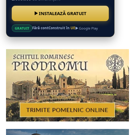
INSTALEAZĂ GRATUIT
Fără cont
Construit în
UE
GRATUIT
Google Play