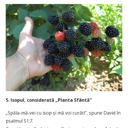
5. Isopul, considerată „Planta Sfântă”
„Spăla-mă-vei cu isop şi mă voi curăti”, spune David în
psalmul 51:7.