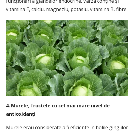
funcţionări a glandelor endocrine. Varza conţine şi
vitamina E, calciu, magneziu, potasiu, vitamina B, fibre.
4. Murele, fructele cu cel mai mare nivel de
antioxidanţi
Murele erau considerate a fi eficiente în bolile gingiilor