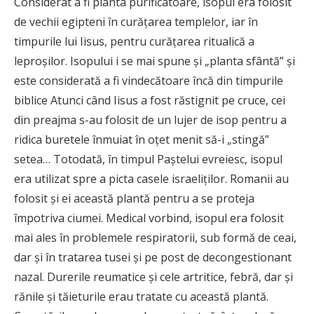
Considerat a fi planta purificatoare, isopul era folosit
de vechii egipteni în curăţarea templelor, iar în
timpurile lui Iisus, pentru curăţarea ritualică a
leproşilor. Isopului i se mai spune şi „planta sfântă” şi
este considerată a fi vindecătoare încă din timpurile
biblice Atunci când Iisus a fost răstignit pe cruce, cei
din preajma s-au folosit de un lujer de isop pentru a
ridica buretele înmuiat în oţet menit să-i „stingă”
setea… Totodată, în timpul Paştelui evreiesc, isopul
era utilizat spre a picta casele israeliţilor. Romanii au
folosit şi ei această plantă pentru a se proteja
împotriva ciumei. Medical vorbind, isopul era folosit
mai ales în problemele respiratorii, sub formă de ceai,
dar şi în tratarea tusei şi pe post de decongestionant
nazal. Durerile reumatice şi cele artritice, febră, dar şi
rănile şi tăieturile erau tratate cu această plantă.