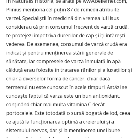
În Naturalis Historia, se arată pe www.beliefnet.com,
Plinius menţiona cel puţin 87 de remedii atribuite
verzei. Specialiştii în medicină din vremea lui Iisus
considerau că prin consumul frecvent de varză crudă,
te protejezi împotriva durerilor de cap şi îţi întăreşti
vederea. De asemenea, consumul de varză crudă era
indicat şi pentru menţinerea stării generale de
sănătate, iar compresele de varză înmuiată în apă
călduţă erau folosite în tratarea rănilor şi a luxaţiilor şi
chiar a diverselor formă de cancer, chiar dacă
termenul nu este cunoscut în acele timpuri. Astăzi se
cunoaşte faptul că varza este un bun antioxidant,
conţinând chiar mai multă vitamina C decât
portocalele. Este totodată o sursă bogată de iod, ceea
ce ajută la funcţionarea optimă a creierului şi a
sistemului nervos, dar şi la menţinerea unei bune