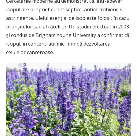
Cercetările moderne au demonstrat că, într-adevăr,
isopul are proprietăţi antiseptice, antimicrobiene şi
astringente. Uleiul esenţial de isop este folosit în cazul
bronşitelor sau al răcelilor. Un studiu efectuat în 2003
şi condus de Brigham Young University a confirmat că
isopul, în concentraţii mici, inhibă dezvoltarea
celulelor canceroase.