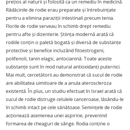
preţios al naturii şi folosită ca un remediu în medicină.
Rădăcinile de rodie erau preparate şi întrebuinţate
pentru a elimina paraziţii intestinali precum tenia.
Florile de rodie serveau în schimb drept remediu
pentru afte şi dizenterie. Ştiinţa modernă arată că
rodiile conţin o paletă bogată şi diversă de substanţe
protective şi benefice incluzând fitoestrogeni,
polifenoli, tanin elagic, antocianină. Toate aceste
substanţe sunt în mod natural antioxidanţi puternici.
Mai mult, cercetătorii au demonstrat că sucul de rodie
are abilitatea uimitoare de a anula ateroscleroza
existentă. În plus, un studiu efectuat în Israel arată că
sucul de rodie distruge celulele canceroase, lăsându-le
în schimb intact pe cele sănătoase. Seminţele de rodie
acţionează asemenea unei aspirine, prevenind
formarea de cheaguri de sânge. Rodia conţine o