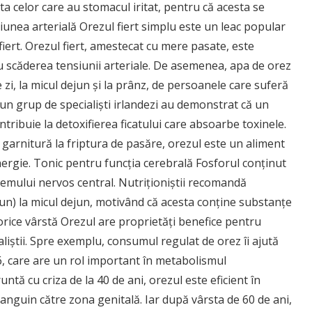
ta celor care au stomacul iritat, pentru că acesta se
siunea arterială Orezul fiert simplu este un leac popular
 fiert. Orezul fiert, amestecat cu mere pasate, este
 scăderea tensiunii arteriale. De asemenea, apa de orez
zi, la micul dejun şi la prânz, de persoanele care suferă
 un grup de specialişti irlandezi au demonstrat că un
ribuie la detoxifierea ficatului care absoarbe toxinele.
garnitură la friptura de pasăre, orezul este un aliment
ergie. Tonic pentru funcţia cerebrală Fosforul conţinut
temului nervos central. Nutriţioniştii recomandă
un) la micul dejun, motivând că acesta conţine substanţe
 orice vârstă Orezul are proprietăţi benefice pentru
aliştii. Spre exemplu, consumul regulat de orez îi ajută
6, care are un rol important în metabolismul
ntă cu criza de la 40 de ani, orezul este eficient în
 sanguin către zona genitală. Iar după vârsta de 60 de ani,