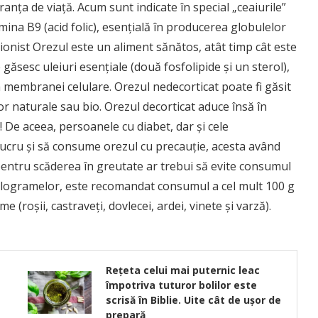
anţa de viaţă. Acum sunt indicate în special „ceaiurile”
mina B9 (acid folic), esenţială în producerea globulelor
ţionist Orezul este un aliment sănătos, atât timp cât este
 găsesc uleiuri esenţiale (două fosfolipide şi un sterol),
membranei celulare. Orezul nedecorticat poate fi găsit
r naturale sau bio. Orezul decorticat aduce însă în
 De aceea, persoanele cu diabet, dar şi cele
ucru şi să consume orezul cu precauţie, acesta având
 pentru scăderea în greutate ar trebui să evite consumul
kilogramelor, este recomandat consumul a cel mult 100 g
e (roşii, castraveţi, dovlecei, ardei, vinete şi varză).
Rețeta celui mai puternic leac
împotriva tuturor bolilor este
scrisă în Biblie. Uite cât de ușor de
prepară