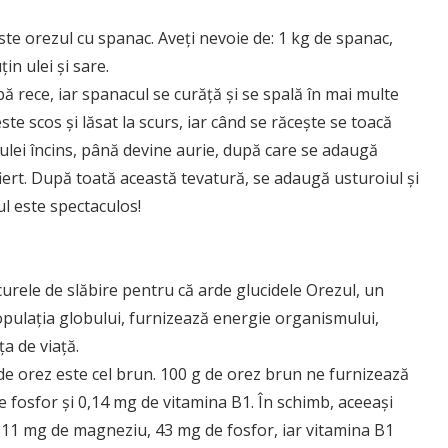
ste orezul cu spanac. Aveţi nevoie de: 1 kg de spanac,
in ulei şi sare.
ă rece, iar spanacul se curăţă şi se spală în mai multe
te scos şi lăsat la scurs, iar când se răceşte se toacă
ulei încins, până devine aurie, după care se adaugă
fiert. După toată această tevatură, se adaugă usturoiul şi
ul este spectaculos!
curele de slăbire pentru că arde glucidele Orezul, un
pulaţia globului, furnizează energie organismului,
a de viaţă.
 de orez este cel brun. 100 g de orez brun ne furnizează
fosfor şi 0,14 mg de vitamina B1. În schimb, aceeaşi
, 11 mg de magneziu, 43 mg de fosfor, iar vitamina B1