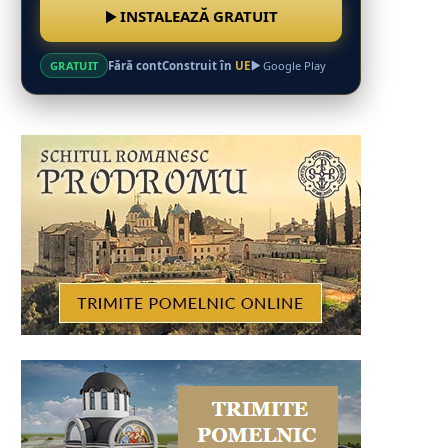
INSTALEAZĂ GRATUIT
Fără cont
Construit în
UE
GRATUIT
Google Play