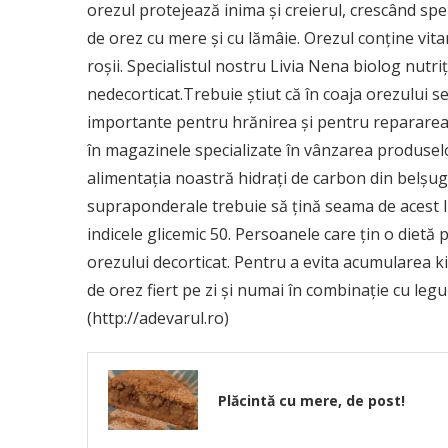
orezul protejează inima şi creierul, crescând sper
de orez cu mere şi cu lămâie. Orezul conţine vita
roşii. Specialistul nostru Livia Nena biolog nutri
nedecorticat.Trebuie ştiut că în coaja orezului se
importante pentru hrănirea şi pentru repararea 
în magazinele specializate în vânzarea produselo
alimentaţia noastră hidraţi de carbon din belşug!
supraponderale trebuie să ţină seama de acest l
indicele glicemic 50. Persoanele care ţin o dietă
orezului decorticat. Pentru a evita acumularea 
de orez fiert pe zi şi numai în combinaţie cu legum
(http://adevarul.ro)
Plăcintă cu mere, de post!