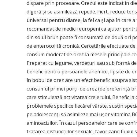
dispare prin procesare. Orezul este indicat în die
digeră şi se asimilează repede. Fiert, reduce ten
universal pentru diaree, la fel ca şi apa în care a
recomandat de medicii europeni ca ajutor pentru
din soiul brun poate fi consumată de două ori pe 
de enterocolită cronică. Cercetările efectuate de
consum moderat de orez la mesele principale cont
Preparat cu legume, verdeţuri sau sub formă de 
benefic pentru persoanele anemice, lipsite de en
în bobul de orez are un efect benefic asupra sis
consumul primei porţii de orez (de preferinţă br
care stimulează activitatea creierului. Benefic la
problemele specifice fiecărei vârste, susţin speci
pe adolescenţi să asimileze mai uşor vitamina B
aminoacizilor. În cazul persoanelor care se confru
tratarea disfuncţiilor sexuale, favorizând fluxul