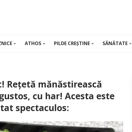
ZNICE
ATHOS
PILDE CREȘTINE
SĂNĂTATE
ac! Rețetă mănăstirească
gustos, cu har! Acesta este
ltat spectaculos: