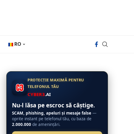
RO
PROTECȚIE MAXIMĂ PENTRU
TELEFONUL TĂU
CYBER3
.AI
Nu-l lăsa pe escroc să câștige.
SCAM, phishing, apeluri și mesaje false
—
oprite instant pe telefonul tău, cu baza de
2.000.000
de amenințări.