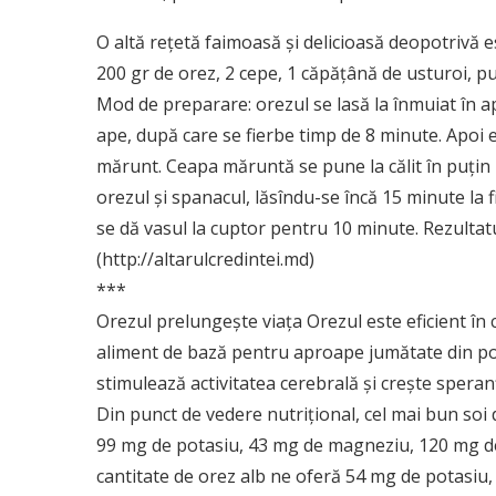
O altă reţetă faimoasă şi delicioasă deopotrivă e
200 gr de orez, 2 cepe, 1 căpăţână de usturoi, puţ
Mod de preparare: orezul se lasă la înmuiat în ap
ape, după care se fierbe timp de 8 minute. Apoi es
mărunt. Ceapa măruntă se pune la călit în puţin 
orezul şi spanacul, lăsîndu-se încă 15 minute la 
se dă vasul la cuptor pentru 10 minute. Rezultat
(http://altarulcredintei.md)
***
Orezul prelungeşte viaţa Orezul este eficient în 
aliment de bază pentru aproape jumătate din po
stimulează activitatea cerebrală şi creşte speranţ
Din punct de vedere nutriţional, cel mai bun soi
99 mg de potasiu, 43 mg de magneziu, 120 mg de 
cantitate de orez alb ne oferă 54 mg de potasiu