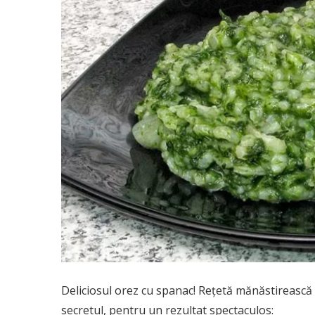
Deliciosul orez cu spanac! Rețetă mănăstirească 
secretul, pentru un rezultat spectaculos: