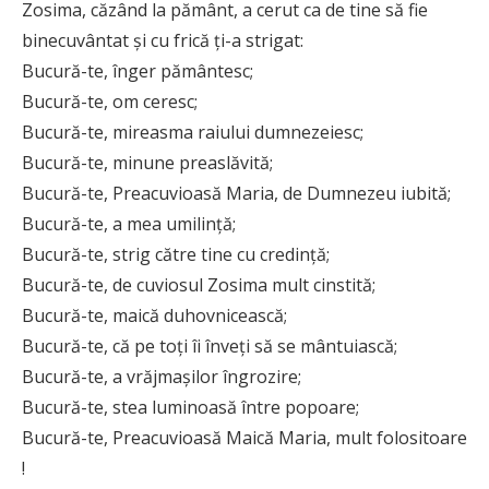
Zosima, căzând la pământ, a cerut ca de tine să fie
binecuvântat și cu frică ți-a strigat:
Bucură-te, înger pământesc;
Bucură-te, om ceresc;
Bucură-te, mireasma raiului dumnezeiesc;
Bucură-te, minune preaslăvită;
Bucură-te, Preacuvioasă Maria, de Dumnezeu iubită;
Bucură-te, a mea umilință;
Bucură-te, strig către tine cu credință;
Bucură-te, de cuviosul Zosima mult cinstită;
Bucură-te, maică duhovnicească;
Bucură-te, că pe toți îi înveți să se mântuiască;
Bucură-te, a vrăjmașilor îngrozire;
Bucură-te, stea luminoasă între popoare;
Bucură-te, Preacuvioasă Maică Maria, mult folositoare
!