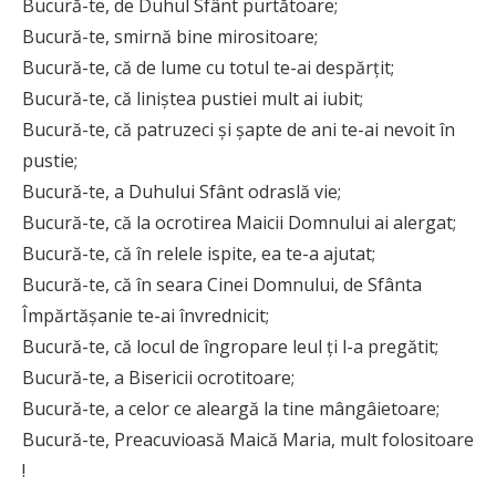
Bucură-te, de Duhul Sfânt purtătoare;
Bucură-te, smirnă bine mirositoare;
Bucură-te, că de lume cu totul te-ai despărțit;
Bucură-te, că liniștea pustiei mult ai iubit;
Bucură-te, că patruzeci și șapte de ani te-ai nevoit în
pustie;
Bucură-te, a Duhului Sfânt odraslă vie;
Bucură-te, că la ocrotirea Maicii Domnului ai alergat;
Bucură-te, că în relele ispite, ea te-a ajutat;
Bucură-te, că în seara Cinei Domnului, de Sfânta
Împărtășanie te-ai învrednicit;
Bucură-te, că locul de îngropare leul ți l-a pregătit;
Bucură-te, a Bisericii ocrotitoare;
Bucură-te, a celor ce aleargă la tine mân­gâietoare;
Bucură-te, Preacuvioasă Maică Maria, mult folositoare
!