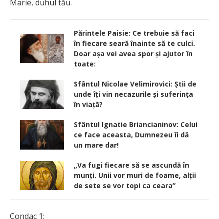
Marie, duhul tău.
Părintele Paisie: Ce trebuie să faci
în fiecare seară înainte să te culci.
Doar așa vei avea spor și ajutor în
toate:
Sfântul Nicolae Velimirovici: Ştii de
unde îţi vin necazurile şi suferinţa
în viaţă?
Sfântul Ignatie Briancianinov: Celui
ce face aceasta, Dumnezeu îi dă
un mare dar!
„Va fugi fiecare să se ascundă în
munți. Unii vor muri de foame, alții
de sete se vor topi ca ceara”
Condac 1: