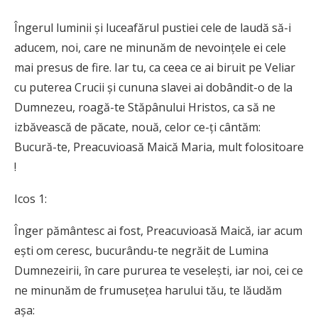
Îngerul luminii și luceafărul pustiei cele de laudă să-i
aducem, noi, care ne minunăm de nevoințele ei cele
mai presus de fire. Iar tu, ca ceea ce ai biruit pe Veliar
cu puterea Crucii și cununa slavei ai dobândit-o de la
Dumnezeu, roagă-te Stăpânului Hristos, ca să ne
izbăvească de păcate, nouă, celor ce-ți cântăm:
Bucură-te, Preacuvioasă Maică Maria, mult folositoare
!
Icos 1:
Înger pământesc ai fost, Preacuvioasă Maică, iar acum
ești om ceresc, bucurându-te ne­grăit de Lumina
Dumnezeirii, în care pururea te veselești, iar noi, cei ce
ne minunăm de frumu­sețea harului tău, te lăudăm
așa: