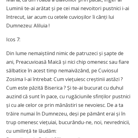
Luminii te-ai arătat și pe cei mai nevoitori pustnici i-ai
întrecut, iar acum cu cetele cuvioșilor îi cânți lui
Dumnezeu: Aliluia !
Icos 7:
Din lume nemaiștiind nimic de patruzeci și șapte de
ani, Preacuvioasă Maică și nici chip omenesc sau fiare
sălbatice în acest timp nemaivăzând, pe Cuviosul
Zosima l-ai în­trebat: Cum viețuiesc creștinii astăzi ?
Cum este păzită Biserica ? Și te-ai bucurat cu duhul
auzind că sunt în pace, cu rugăciunile sfinților pustnici
și cu ale celor ce prin mănăstiri se nevoiesc. De a ta
trăire numai în Dumnezeu, deși pe pământ erai și în
trup omenesc viețuiai, bucurându-ne, noi, nevrednicii,
cu umilință te lăudăm: