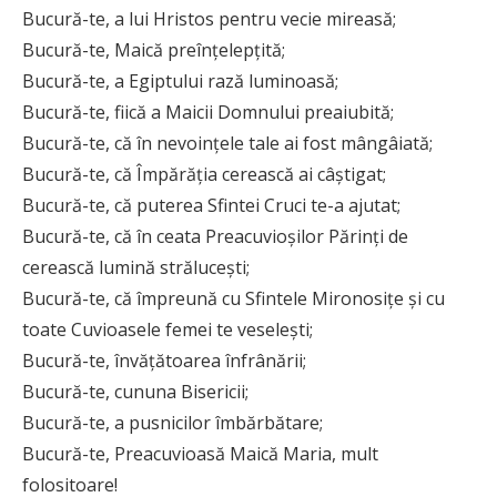
Bucură-te, a lui Hristos pentru vecie mireasă;
Bucură-te, Maică preînțelepțită;
Bucură-te, a Egiptului rază luminoasă;
Bucură-te, fiică a Maicii Domnului preaiubită;
Bucură-te, că în nevoințele tale ai fost mângâiată;
Bucură-te, că Împărăția cerească ai câștigat;
Bucură-te, că puterea Sfintei Cruci te-a ajutat;
Bucură-te, că în ceata Preacuvioșilor Părinți de
cerească lumină strălucești;
Bucură-te, că împreună cu Sfintele Miro­no­sițe și cu
toate Cuvioasele femei te veselești;
Bucură-te, învățătoarea înfrânării;
Bucură-te, cununa Bisericii;
Bucură-te, a pusnicilor îmbărbătare;
Bucură-te, Preacuvioasă Maică Maria, mult
folositoare!