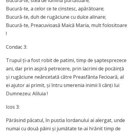
Bucură-te, stea de lumină purtătoare;
Bucură-te, a celor ce te cinstesc, apărătoare;
Bucură-te, duh de rugăciune cu dulce alinare;
Bucură-te, Preacuvioasă Maică Maria, mult folositoare
!
Condac 3:
Trupul ți-a fost robit de patimi, timp de șapte­sprezece
ani, dar prin aspră petrecere, prin la­crimi de pocăință
și rugăciune neâncetată către Preasfânta Fecioară, al
ei ajutor ai primit, și întru smerenia inimii îi cânți lui
Dumnezeu: Aliluia !
Icos 3:
Părăsind păcatul, în pustia Iordanului ai alergat, unde
numai cu două pâini și ju­mătate te-ai hrănit timp de