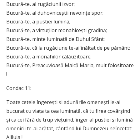
Bucură-te, al rugăciunii izvor;
Bucură-te, al duhovniceștii nevoințe spor;
Bucură-te, a pustiei lumină;
Bucură-te, a virtuților monahicești grădină;
Bucură-te, minte luminată de Duhul Sfânt;
Bucură-te, că la rugăciune te-ai înălțat de pe pământ;
Bucură-te, a monahilor călăuzitoare;
Bucură-te, Preacuvioasă Maică Maria, mult folositoare
!
Condac 11:
Toate cetele îngerești și adunările omenești le-ai
bucurat cu viața ta cea luminată, că tu firea covârșind
și ca cei fără de trup viețuind, înger al pustiei și lumină
omenirii te-ai arătat, cântând lui Dumnezeu neîncetat:
Aliluia !