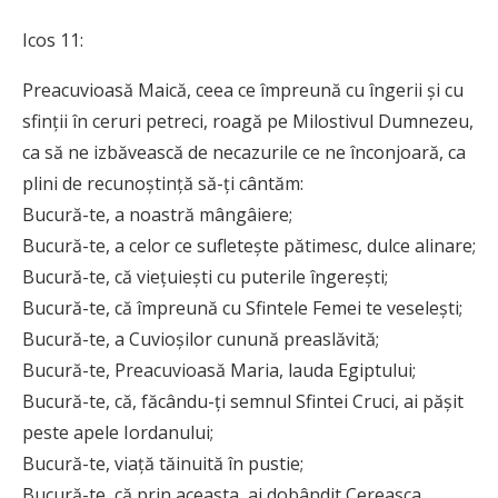
Icos 11:
Preacuvioasă Maică, ceea ce împreună cu îngerii și cu
sfinții în ceruri petreci, roagă pe Milostivul Dumnezeu,
ca să ne izbăvească de necazurile ce ne înconjoară, ca
plini de recu­noștință să-ți cântăm:
Bucură-te, a noastră mângâiere;
Bucură-te, a celor ce sufletește pătimesc, dulce alinare;
Bucură-te, că viețuiești cu puterile îngerești;
Bucură-te, că împreună cu Sfintele Femei te veselești;
Bucură-te, a Cuvioșilor cunună preaslăvită;
Bucură-te, Preacuvioasă Maria, lauda Egiptului;
Bucură-te, că, făcându-ți semnul Sfintei Cruci, ai pășit
peste apele Iordanului;
Bucură-te, viață tăinuită în pustie;
Bucură-te, că prin aceasta, ai dobândit Ce­reasca