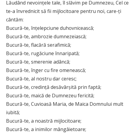
Lăudând nevoințele tale, îl slăvim pe Dum­nezeu, Cel ce
te-a învrednicit să fii mij­locitoare pentru noi, care-ți
cântăm:
Bucură-te, înțelepciune duhovnicească;
Bucură-te, ambrozie dumnezeiască;
Bucură-te, flacără serafimică;
Bucură-te, rugăciune înnaripată;
Bucură-te, smerenie adâncă;
Bucură-te, înger cu fire omenească;
Bucură-te, al nostru dar ceresc;
Bucură-te, credință desăvârșită prin faptă;
Bucură-te, maică de Dumnezeu fericită;
Bucură-te, Cuvioasă Maria, de Maica Dom­nului mult
iubită;
Bucură-te, a noastră mijlocitoare;
Bucură-te, a inimilor mângâietoare;