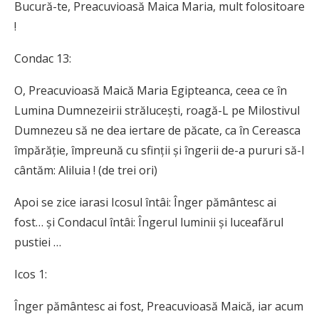
Bucură-te, Preacuvioasă Maica Maria, mult folositoare
!
Condac 13:
O, Preacuvioasă Maică Maria Egipteanca, ceea ce în
Lumina Dumnezeirii stră­lucești, roagă-L pe Milostivul
Dumnezeu să ne dea iertare de păcate, ca în Cereasca
împărăție, împreună cu sfinții și îngerii de-a pururi să-I
cântăm: Aliluia ! (de trei ori)
Apoi se zice iarasi Icosul întâi: Înger pământesc ai
fost… și Condacul întâi: Îngerul luminii și luceafărul
pustiei …
Icos 1:
Înger pământesc ai fost, Preacuvioasă Maică, iar acum