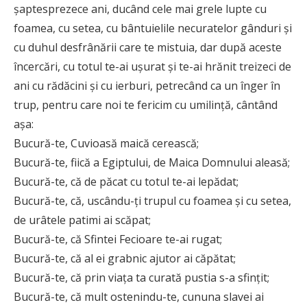
șaptesprezece ani, ducând cele mai grele lupte cu
foamea, cu setea, cu bântuielile necuratelor gânduri și
cu duhul des­­frânării care te mistuia, dar după aceste
încercări, cu totul te-ai ușurat și te-ai hrănit treizeci de
ani cu rădăcini și cu ierburi, petrecând ca un înger în
trup, pentru care noi te fericim cu umilință, cântând
așa:
Bucură-te, Cuvioasă maică cerească;
Bucură-te, fiică a Egiptului, de Maica Dom­nului aleasă;
Bucură-te, că de păcat cu totul te-ai lepădat;
Bucură-te, că, uscându-ți trupul cu foamea și cu setea,
de urâtele patimi ai scăpat;
Bucură-te, că Sfintei Fecioare te-ai rugat;
Bucură-te, că al ei grabnic ajutor ai căpătat;
Bucură-te, că prin viața ta curată pustia s-a sfințit;
Bucură-te, că mult ostenindu-te, cununa slavei ai