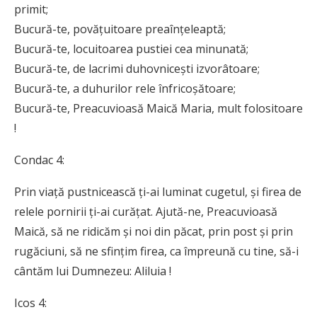
primit;
Bucură-te, povățuitoare preaînțeleaptă;
Bucură-te, locuitoarea pustiei cea minunată;
Bucură-te, de lacrimi duhovnicești izvorâtoare;
Bucură-te, a duhurilor rele înfricoșătoare;
Bucură-te, Preacuvioasă Maică Maria, mult folositoare
!
Condac 4:
Prin viață pustnicească ți-ai luminat cu­ge­tul, și firea de
relele pornirii ți-ai curățat. Ajută-ne, Preacuvioasă
Maică, să ne ridicăm și noi din păcat, prin post și prin
rugăciuni, să ne sfințim firea, ca împreună cu tine, să-i
cântăm lui Dumnezeu: Aliluia !
Icos 4: