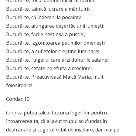
Bucură-te, focul dumnezeiesc al râvnei;
Bucură-te, tainică lucrare a mântuirii;
Bucură-te, că îndemni la pocăință;
Bucură-te, alungarea deșertăciunii lumești;
Bucură-te, făclie nestinsă a pustiei;
Bucură-te, izgonitoarea patimilor omenești;
Bucură-te, a sufletelor creștine luminare;
Bucură-te, fulgerul care arzi duhurile satanei;
Bucură-te, cetate nejefuită a credinței;
Bucură-te, Preacuvioasă Maică Maria, mult
folositoare!
Condac 10:
Cine va putea tâlcui bucuria îngerilor pentru
întoarcerea ta, că ai avut trupul scufun­dat în
desfrânare și cugetul robit de înșelare, dar mai pe