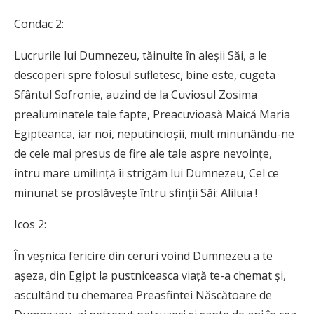
Condac 2:
Lucrurile lui Dumnezeu, tăinuite în aleșii Săi, a le
descoperi spre folosul sufletesc, bine este, cugeta
Sfântul Sofronie, auzind de la Cuviosul Zosima
prealuminatele tale fapte, Prea­­cuvioasă Maică Maria
Egipteanca, iar noi, nepu­­tincioșii, mult minunându-ne
de cele mai presus de fire ale tale aspre nevoințe,
întru mare umi­lință îi strigăm lui Dumnezeu, Cel ce
minunat se proslăvește întru sfinții Săi: Aliluia !
Icos 2:
În veșnica fericire din ceruri voind Dum­nezeu a te
așeza, din Egipt la pustniceasca viață te-a chemat și,
ascultând tu chemarea Prea­­sfintei Născătoare de