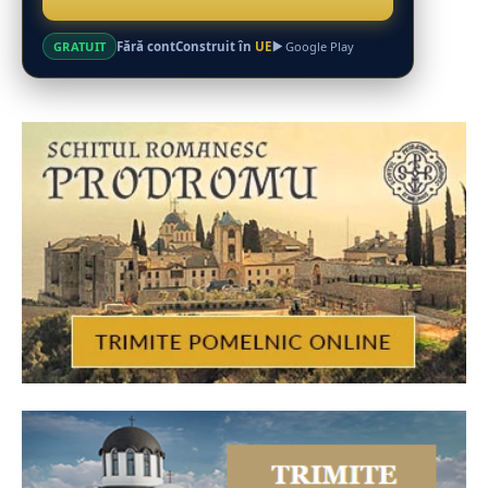
Fără cont
Construit în
UE
GRATUIT
Google Play