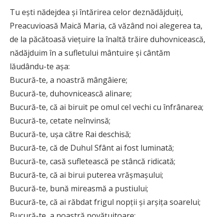
Tu ești nădejdea și întărirea celor deznă­dăjduiți,
Preacuvioasă Maică Maria, că văzând noi alegerea ta,
de la păcătoasă viețuire la înaltă trăire duhovnicească,
nădăjduim în a sufletului mântuire și cântăm
lăudându-te așa:
Bucură-te, a noastră mângâiere;
Bucură-te, duhovnicească alinare;
Bucură-te, că ai biruit pe omul cel vechi cu înfrânarea;
Bucură-te, cetate neînvinsă;
Bucură-te, ușa către Rai deschisă;
Bucură-te, că de Duhul Sfânt ai fost luminată;
Bucură-te, casă sufletească pe stâncă ridicată;
Bucură-te, că ai birui puterea vrășmașului;
Bucură-te, bună mireasmă a pustiului;
Bucură-te, că ai răbdat frigul nopții și arșița soarelui;
Bucură-te, a noastră povățuitoare;