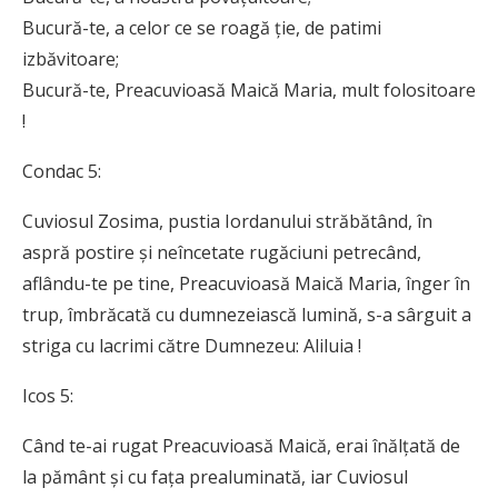
Bucură-te, a celor ce se roagă ție, de patimi
izbăvitoare;
Bucură-te, Preacuvioasă Maică Maria, mult folositoare
!
Condac 5:
Cuviosul Zosima, pustia Iordanului stră­bătând, în
aspră postire și neîncetate rugă­ciuni petrecând,
aflându-te pe tine, Preacuvioasă Maică Maria, înger în
trup, îmbrăcată cu dum­ne­zeiască lumină, s-a sârguit a
striga cu lacrimi către Dumnezeu: Aliluia !
Icos 5:
Când te-ai rugat Preacuvioasă Maică, erai înălțată de
la pământ și cu fața prealu­minată, iar Cuviosul