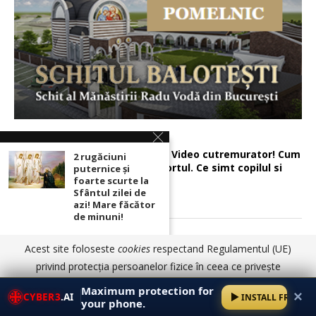
AVORTUL… Video cutremurator! Cum
2 rugăciuni
se face avortul. Ce simt copilul si
puternice şi
foarte scurte la
mama…
Sfântul zilei de
azi! Mare făcător
de minuni!
Rugăciune puternică pentru pace şi
Acest site foloseste
cookies
respectand Regulamentul (UE)
Cei 2 Sfinţi mari
linişte în casă şi fericire în familie:
care ajută imediat
privind protecția persoanelor fizice în ceea ce privește
la găsirea unui loc
prelucrarea datelor cu caracter personal și privind libera
bun de muncă! Ce
Maximum protection for
✕
CYBER3
.AI
INSTALL FREE
trebuie să faci:
circulație a acestor date.
Am înțeles
Detalii aici
your phone.