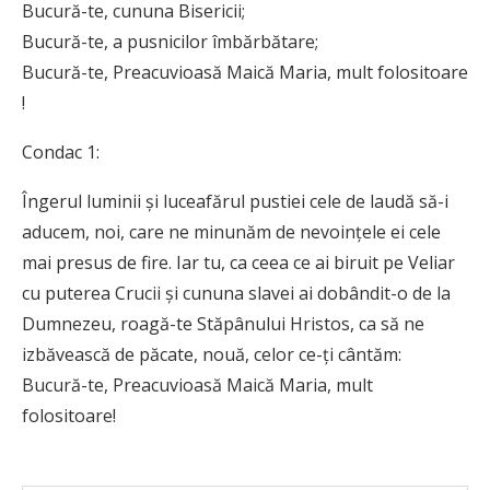
Bucură-te, cununa Bisericii;
Bucură-te, a pusnicilor îmbărbătare;
Bucură-te, Preacuvioasă Maică Maria, mult folositoare
!
Condac 1:
Îngerul luminii și luceafărul pustiei cele de laudă să-i
aducem, noi, care ne minunăm de nevoințele ei cele
mai presus de fire. Iar tu, ca ceea ce ai biruit pe Veliar
cu puterea Crucii și cununa slavei ai dobândit-o de la
Dumnezeu, roagă-te Stăpânului Hristos, ca să ne
izbăvească de păcate, nouă, celor ce-ți cântăm:
Bucură-te, Preacuvioasă Maică Maria, mult
folositoare!