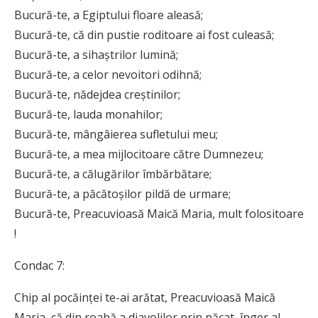
Bucură-te, a Egiptului floare aleasă;
Bucură-te, că din pustie roditoare ai fost culeasă;
Bucură-te, a sihaștrilor lumină;
Bucură-te, a celor nevoitori odihnă;
Bucură-te, nădejdea creștinilor;
Bucură-te, lauda monahilor;
Bucură-te, mângâierea sufletului meu;
Bucură-te, a mea mijlocitoare către Dumnezeu;
Bucură-te, a călugărilor îmbărbătare;
Bucură-te, a păcătoșilor pildă de urmare;
Bucură-te, Preacuvioasă Maică Maria, mult folositoare
!
Condac 7:
Chip al pocăinței te-ai arătat, Prea­cu­vi­oasă Maică
Maria, că din roabă a diavolilor prin păcat, înger al