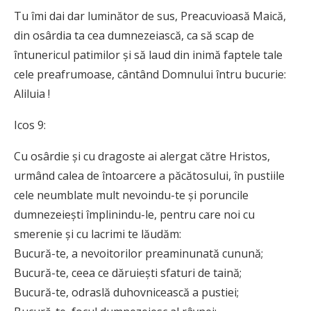
Tu îmi dai dar luminător de sus, Prea­cuvioasă Maică,
din osârdia ta cea dum­nezeiască, ca să scap de
întunericul patimilor și să laud din inimă faptele tale
cele preafrumoase, cântând Domnului întru bucurie:
Aliluia !
Icos 9:
Cu osârdie și cu dragoste ai alergat către Hristos,
urmând calea de întoarcere a păcătosului, în pustiile
cele neumblate mult ne­voindu-te și poruncile
dumnezeiești împlinindu-le, pentru care noi cu
smerenie și cu lacrimi te lăudăm:
Bucură-te, a nevoitorilor preaminunată cunună;
Bucură-te, ceea ce dăruiești sfaturi de taină;
Bucură-te, odraslă duhovnicească a pustiei;