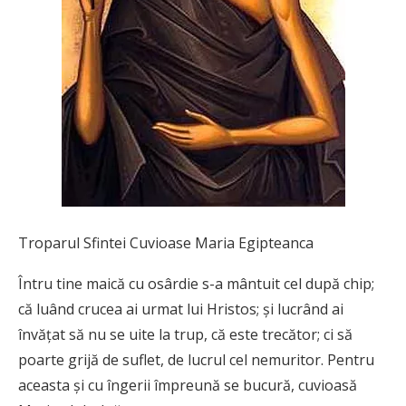
Troparul Sfintei Cuvioase Maria Egipteanca
Întru tine maică cu osârdie s-a mântuit cel după chip;
că luând crucea ai urmat lui Hristos; și lucrând ai
învățat să nu se uite la trup, că este trecător; ci să
poarte grijă de suflet, de lucrul cel nemuritor. Pentru
aceasta și cu în­gerii împreună se bucură, cuvioasă