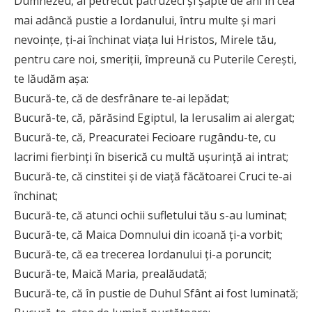
Dumnezeu, ai petrecut patru­­zeci și șapte de ani în cea
mai adâncă pustie a Iordanului, întru multe și mari
nevoințe, ți-ai închinat viața lui Hristos, Mirele tău,
pentru care noi, smeriții, împreună cu Puterile Cerești,
te lăudăm așa:
Bucură-te, că de desfrânare te-ai lepădat;
Bucură-te, că, părăsind Egiptul, la Ierusalim ai alergat;
Bucură-te, că, Preacuratei Fecioare rugându-te, cu
lacrimi fierbinți în biserică cu multă ușurință ai intrat;
Bucură-te, că cinstitei și de viață făcătoarei Cruci te-ai
închinat;
Bucură-te, că atunci ochii sufletului tău s-au luminat;
Bucură-te, că Maica Domnului din icoană ți-a vorbit;
Bucură-te, că ea trecerea Iordanului ți-a poruncit;
Bucură-te, Maică Maria, prealăudată;
Bucură-te, că în pustie de Duhul Sfânt ai fost luminată;