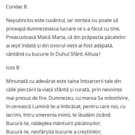
Condac 8:
Neputincios este cuvântul, iar mintea nu poate să
priceapă dumnezeiasca lucrare ce s-a făcut cu tine,
Preacuvioasă Maică Maria, că din prăpastia păcatelor
ai ieșit îndată și din izvorul vieții ai fost adăpată,
cântând cu bucurie în Duhul Sfânt: Aliluia !
Icos 8:
Minunată cu adevărat este taina întoar­cerii tale din
căile pierzării la viață sfântă și curată, prin nevoințe
mai presus de fire. Dumnezeu, cu marea Sa milostivire,
în ce­rească Lumină te-a îmbrăcat, pentru care noi, cu
lacrimi, întru smerenia inimii, te lăudăm zicând:
Bucură-te, nădejdea mântuirii păcătoșilor;
Bucură-te, nesfârșită bucurie a creștinilor;