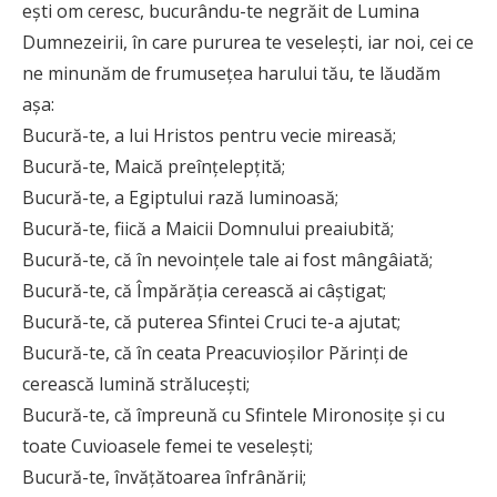
ești om ceresc, bucurându-te ne­grăit de Lumina
Dumnezeirii, în care pururea te veselești, iar noi, cei ce
ne minunăm de frumu­sețea harului tău, te lăudăm
așa:
Bucură-te, a lui Hristos pentru vecie mireasă;
Bucură-te, Maică preînțelepțită;
Bucură-te, a Egiptului rază luminoasă;
Bucură-te, fiică a Maicii Domnului preaiubită;
Bucură-te, că în nevoințele tale ai fost mângâiată;
Bucură-te, că Împărăția cerească ai câștigat;
Bucură-te, că puterea Sfintei Cruci te-a ajutat;
Bucură-te, că în ceata Preacuvioșilor Părinți de
cerească lumină strălucești;
Bucură-te, că împreună cu Sfintele Miro­no­sițe și cu
toate Cuvioasele femei te veselești;
Bucură-te, învățătoarea înfrânării;