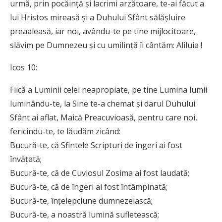
urmă, prin pocăință și lacrimi arzătoare, te-ai făcut a
lui Hristos mireasă și a Duhului Sfânt sălășluire
preaaleasă, iar noi, avându-te pe tine mijlocitoare,
slăvim pe Dumnezeu și cu umi­lință îi cântăm: Aliluia !
Icos 10:
Fiică a Luminii celei neapropiate, pe tine Lumina lumii
luminându-te, la Sine te-a chemat și darul Duhului
Sfânt ai aflat, Maică Preacuvioasă, pentru care noi,
fericindu-te, te lăudăm zicând:
Bucură-te, că Sfintele Scripturi de îngeri ai fost
învățată;
Bucură-te, că de Cuviosul Zosima ai fost laudată;
Bucură-te, că de îngeri ai fost întâmpinată;
Bucură-te, înțelepciune dumnezeiască;
Bucură-te, a noastră lumină sufletească;