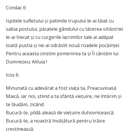
Condac 6:
Ispitele sufletului și patimile trupului le-ai tăiat cu
sabia postului, păcatele gândului cu tăcerea sihăstriei
le-ai înecat și cu curgerile la­cri­milor tale ai adăpat
toată pustia și ne-ai odrăslit nouă roadele pocăinței.
Pentru aceasta cinstim pomenirea ta și Îi cântăm lui
Dumnezeu: Aliluia !
Icos 6:
Minunată cu adevărat a fost viața ta, Prea­cuvioasă
Maică, iar noi, știind a ta sfântă viețuire, ne întărim și
te lăudăm, zicând:
Bucură-te, pildă aleasă de viețuire du­hov­nicească;
Bucură-te, a noastră învățătură pentru trăire
creștinească;