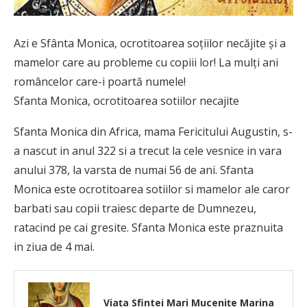
Azi e Sfânta Monica, ocrotitoarea soțiilor necăjite și a
mamelor care au probleme cu copiii lor! La mulți ani
româncelor care-i poartă numele!
Sfanta Monica, ocrotitoarea sotiilor necajite
Sfanta Monica din Africa, mama Fericitului Augustin, s-
a nascut in anul 322 si a trecut la cele vesnice in vara
anului 378, la varsta de numai 56 de ani. Sfanta
Monica este ocrotitoarea sotiilor si mamelor ale caror
barbati sau copii traiesc departe de Dumnezeu,
ratacind pe cai gresite. Sfanta Monica este praznuita
in ziua de 4 mai.
Viaţa Sfintei Mari Mucenițe Marina