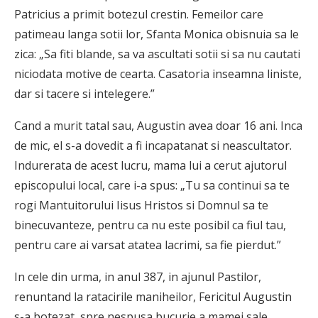
Patricius a primit botezul crestin. Femeilor care
patimeau langa sotii lor, Sfanta Monica obisnuia sa le
zica: „Sa fiti blande, sa va ascultati sotii si sa nu cautati
niciodata motive de cearta. Casatoria inseamna liniste,
dar si tacere si intelegere.”
Cand a murit tatal sau, Augustin avea doar 16 ani. Inca
de mic, el s-a dovedit a fi incapatanat si neascultator.
Indurerata de acest lucru, mama lui a cerut ajutorul
episcopului local, care i-a spus: „Tu sa continui sa te
rogi Mantuitorului Iisus Hristos si Domnul sa te
binecuvanteze, pentru ca nu este posibil ca fiul tau,
pentru care ai varsat atatea lacrimi, sa fie pierdut.”
In cele din urma, in anul 387, in ajunul Pastilor,
renuntand la ratacirile maniheilor, Fericitul Augustin
s-a botezat, spre nespusa bucurie a mamei sale.