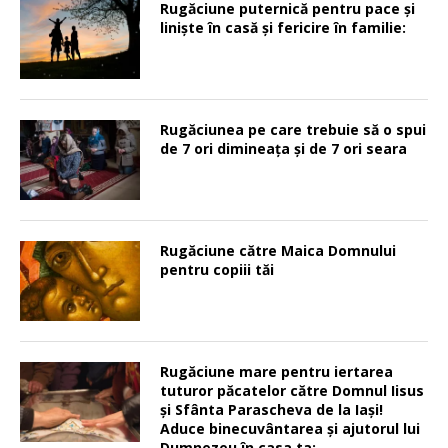
Rugăciune puternică pentru pace şi
linişte în casă şi fericire în familie:
Rugăciunea pe care trebuie să o spui
de 7 ori dimineața și de 7 ori seara
Rugăciune către Maica Domnului
pentru copiii tăi
Rugăciune mare pentru iertarea
tuturor păcatelor către Domnul Iisus
şi Sfânta Parascheva de la Iaşi!
Aduce binecuvântarea şi ajutorul lui
Dumnezeu în casa ta: