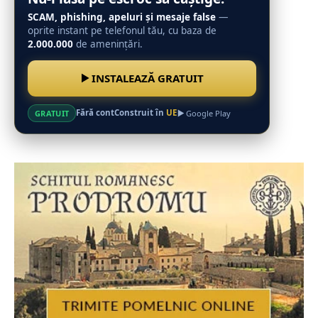
SCAM, phishing, apeluri și mesaje false
—
oprite instant pe telefonul tău, cu baza de
2.000.000
de amenințări.
INSTALEAZĂ GRATUIT
Fără cont
Construit în
UE
GRATUIT
Google Play