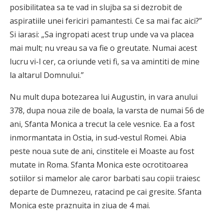
posibilitatea sa te vad in slujba sa si dezrobit de
aspiratiile unei fericiri pamantesti. Ce sa mai fac aici?”
Si iarasi: „Sa ingropati acest trup unde va va placea
mai mult; nu vreau sa va fie o greutate. Numai acest
lucru vi-l cer, ca oriunde veti fi, sa va amintiti de mine
la altarul Domnului.”
Nu mult dupa botezarea lui Augustin, in vara anului
378, dupa noua zile de boala, la varsta de numai 56 de
ani, Sfanta Monica a trecut la cele vesnice. Ea a fost
inmormantata in Ostia, in sud-vestul Romei. Abia
peste noua sute de ani, cinstitele ei Moaste au fost
mutate in Roma. Sfanta Monica este ocrotitoarea
sotiilor si mamelor ale caror barbati sau copii traiesc
departe de Dumnezeu, ratacind pe cai gresite. Sfanta
Monica este praznuita in ziua de 4 mai.