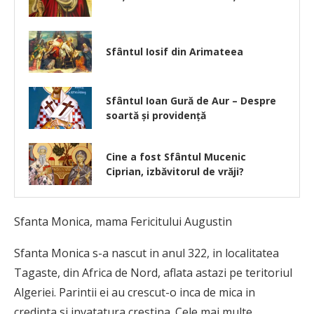
Sfântul Iosif din Arimateea
Sfântul Ioan Gură de Aur – Despre
soartă și providență
Cine a fost Sfântul Mucenic
Ciprian, izbăvitorul de vrăji?
Sfanta Monica, mama Fericitului Augustin
Sfanta Monica s-a nascut in anul 322, in localitatea
Tagaste, din Africa de Nord, aflata astazi pe teritoriul
Algeriei. Parintii ei au crescut-o inca de mica in
credinta si invatatura crestina. Cele mai multe