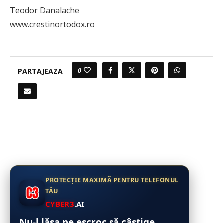
Teodor Danalache
www.crestinortodox.ro
0
PARTAJEAZA
PROTECȚIE MAXIMĂ PENTRU TELEFONUL
TĂU
CYBER3
.AI
Nu-l lăsa pe escroc să câștige.