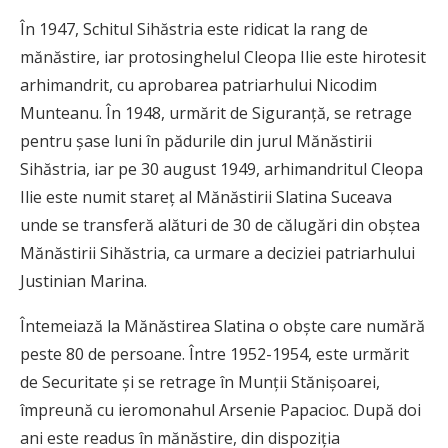
În 1947, Schitul Sihăstria este ridicat la rang de
mănăstire, iar protosinghelul Cleopa Ilie este hirotesit
arhimandrit, cu aprobarea patriarhului Nicodim
Munteanu. În 1948, urmărit de Siguranță, se retrage
pentru șase luni în pădurile din jurul Mănăstirii
Sihăstria, iar pe 30 august 1949, arhimandritul Cleopa
Ilie este numit stareț al Mănăstirii Slatina Suceava
unde se transferă alături de 30 de călugări din obștea
Mănăstirii Sihăstria, ca urmare a deciziei patriarhului
Justinian Marina.
Întemeiază la Mănăstirea Slatina o obște care numără
peste 80 de persoane. Între 1952-1954, este urmărit
de Securitate și se retrage în Munții Stănișoarei,
împreună cu ieromonahul Arsenie Papacioc. După doi
ani este readus în mănăstire, din dispoziția