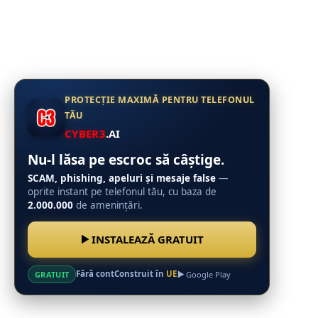
PROTECȚIE MAXIMĂ PENTRU TELEFONUL
TĂU
CYBER3
.AI
Nu-l lăsa pe escroc să câștige.
SCAM, phishing, apeluri și mesaje false
—
oprite instant pe telefonul tău, cu baza de
2.000.000
de amenințări.
INSTALEAZĂ GRATUIT
Fără cont
Construit în
UE
GRATUIT
Google Play