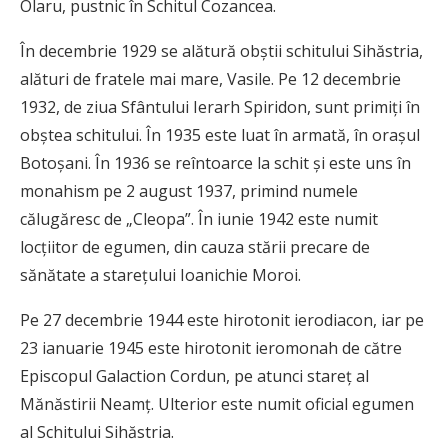
Olaru, pustnic în Schitul Cozancea.
În decembrie 1929 se alătură obștii schitului Sihăstria,
alături de fratele mai mare, Vasile. Pe 12 decembrie
1932, de ziua Sfântului Ierarh Spiridon, sunt primiți în
obștea schitului. În 1935 este luat în armată, în orașul
Botoșani. În 1936 se reîntoarce la schit și este uns în
monahism pe 2 august 1937, primind numele
călugăresc de „Cleopa”. În iunie 1942 este numit
locțiitor de egumen, din cauza stării precare de
sănătate a starețului Ioanichie Moroi.
Pe 27 decembrie 1944 este hirotonit ierodiacon, iar pe
23 ianuarie 1945 este hirotonit ieromonah de către
Episcopul Galaction Cordun, pe atunci stareț al
Mănăstirii Neamț. Ulterior este numit oficial egumen
al Schitului Sihăstria.