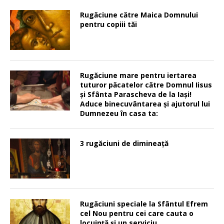
Rugăciune către Maica Domnului
pentru copiii tăi
Rugăciune mare pentru iertarea
tuturor păcatelor către Domnul Iisus
şi Sfânta Parascheva de la Iaşi!
Aduce binecuvântarea şi ajutorul lui
Dumnezeu în casa ta:
3 rugăciuni de dimineață
Rugăciuni speciale la Sfântul Efrem
cel Nou pentru cei care cauta o
locuinţă şi un serviciu