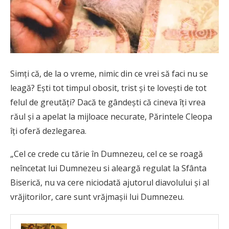
Simți că, de la o vreme, nimic din ce vrei să faci nu se
leagă? Ești tot timpul obosit, trist și te lovești de tot
felul de greutăți? Dacă te gândești că cineva îți vrea
răul și a apelat la mijloace necurate, Părintele Cleopa
îți oferă dezlegarea.
„Cel ce crede cu tărie în Dumnezeu, cel ce se roagă
neîncetat lui Dumnezeu si aleargă regulat la Sfânta
Biserică, nu va cere niciodată ajutorul diavolului și al
vrăjitorilor, care sunt vrăjmașii lui Dumnezeu.