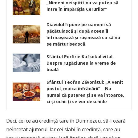
„Nimeni neispitit nu va putea să
intre în Împărăția Cerurilor”
Diavolul îi pune pe oameni să
păcătuiască şi după aceea îi
înfricoşează şi ruşinează ca să nu
se mărturisească
Sfântul Porfirie Kafsokalivitul –
Despre rugăciunea la vreme de
boală
Sfântul Teofan Zăvorâtul: „A venit
postul, maica înfrânării” – Nu
numai că puterea ţi se va întoarce,
ci şi ochii ţi se vor deschide
Deci, cei ce au credință tare în Dumnezeu, să-I ceară
neîncetat ajutorul. lar cei slabi în credință, care au
cerut vreodată ajutorul vrăjitorilor, dacă vor să se