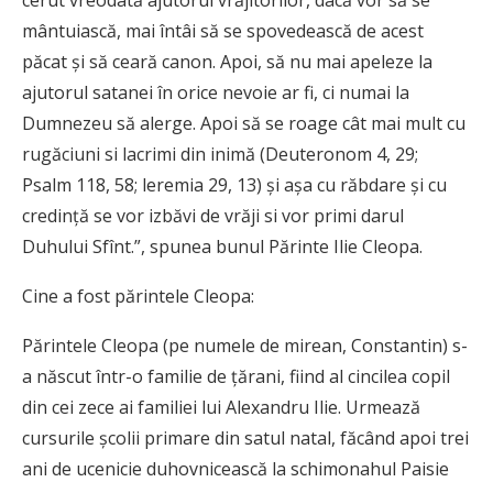
mântuiască, mai întâi să se spovedească de acest
păcat și să ceară canon. Apoi, să nu mai apeleze la
ajutorul satanei în orice nevoie ar fi, ci numai la
Dumnezeu să alerge. Apoi să se roage cât mai mult cu
rugăciuni si lacrimi din inimă (Deuteronom 4, 29;
Psalm 118, 58; leremia 29, 13) și așa cu răbdare și cu
credință se vor izbăvi de vrăji si vor primi darul
Duhului Sfînt.”, spunea bunul Părinte Ilie Cleopa.
Cine a fost părintele Cleopa:
Părintele Cleopa (pe numele de mirean, Constantin) s-
a născut într-o familie de țărani, fiind al cincilea copil
din cei zece ai familiei lui Alexandru Ilie. Urmează
cursurile școlii primare din satul natal, făcând apoi trei
ani de ucenicie duhovnicească la schimonahul Paisie