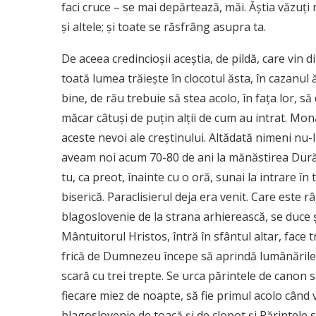
faci cruce – se mai depărtează, măi. Ăştia văzuţi 
şi altele; şi toate se răsfrâng asupra ta.
De aceea credincioşii aceştia, de pildă, care vin
toată lumea trăieşte în clocotul ăsta, în cazanul ă
bine, de rău trebuie să stea acolo, în faţa lor, să 
măcar câtuşi de puţin alţii de cum au intrat. Mon
aceste nevoi ale creştinului. Altădată nimeni nu-l
aveam noi acum 70-80 de ani la mănăstirea Durău
tu, ca preot, înainte cu o oră, sunai la intrare în 
biserică. Paraclisierul deja era venit. Care este râ
blagoslovenie de la strana arhierească, se duce ş
Mântuitorul Hristos, întră în sfântul altar, face t
frică de Dumnezeu începe să aprindă lumânările,
scară cu trei trepte. Se urca părintele de canon s
fiecare miez de noapte, să fie primul acolo când 
blagoslovenie de toacă şi de clopot şi Părintele s