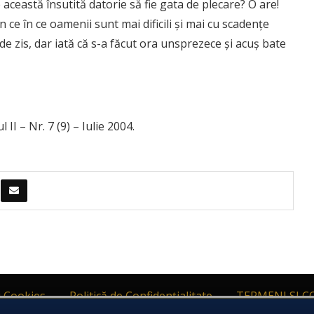
această însutită datorie să fie gata de plecare? O are!
n ce în ce oamenii sunt mai dificili şi mai cu scadenţe
 de zis, dar iată că s-a făcut ora unsprezece şi acuş bate
II – Nr. 7 (9) – Iulie 2004.
i Cookies
Politică de Confidențialitate
TERMENI SI C
d protecția persoanelor fizice în ceea ce privește prelucrarea datelor 