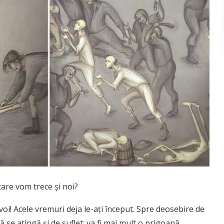
are vom trece şi noi?
 voi! Acele vremuri deja le-aţi început. Spre deosebire de
se atingă şi de suflet; va fi mai mult o prigoană