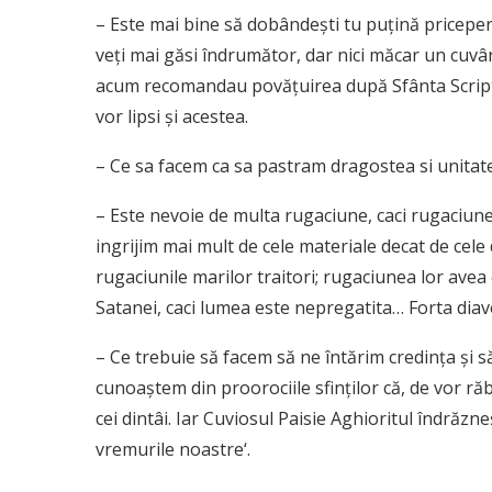
– Este mai bine să dobândeşti tu puţină pricepe
veţi mai găsi îndrumător, dar nici măcar un cuvânt 
acum recomandau povăţuirea după Sfânta Scriptură
vor lipsi şi acestea.
– Ce sa facem ca sa pastram dragostea si unitate
– Este nevoie de multa rugaciune, caci rugaciune
ingrijim mai mult de cele materiale decat de cele 
rugaciunile marilor traitori; rugaciunea lor ave
Satanei, caci lumea este nepregatita… Forta diavol
– Ce trebuie să facem să ne întărim credinţa şi 
cunoaştem din proorociile sfinţilor că, de vor ră
cei dintâi. Iar Cuviosul Paisie Aghioritul îndrăzneş
vremurile noastre‘.