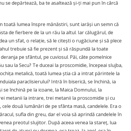
nu se depărtează, ba te asaltează şi-ţi mai pun în cârcă
 din toată lumea înspre mănăstiri, sunt iarăşi un semn că
sta de fierbere de la un rău la altul. Iar călugărul, de
dea un sfat, o relaţie, să le citeşti o rugăciune şi să plece
ahul trebuie să fie prezent şi să răspundă la toate
 deranja pe sfântul, pe cuviosul. Păi, câte pomelnice
 sau la Secu? Te duceai la proscomidie, începeai slujba,
tochiţa metalică, toată lumea ştia că a intrat părintele la
nduiala paraclisierului? Intră în biserică, se închină, ia
i se închină pe la icoane, la Maica Domnului, la
rei metanii la intrare, trei metanii la proscomidie şi cu
 cele două lumânări de pe sfânta masă, candelele. Era o
ăracul, sufla din greu, dar el voia să aprindă candelele în
venea preotul slujitor. După aceea venea la stareţ, lua
tareţ de atunci nu dormea, era treaz, la apel, era în