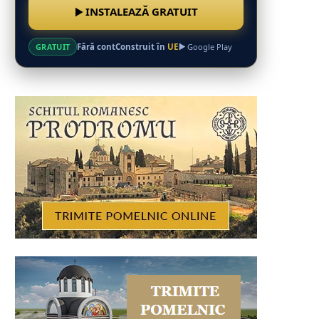
INSTALEAZĂ GRATUIT
Fără cont
Construit în
UE
GRATUIT
Google Play