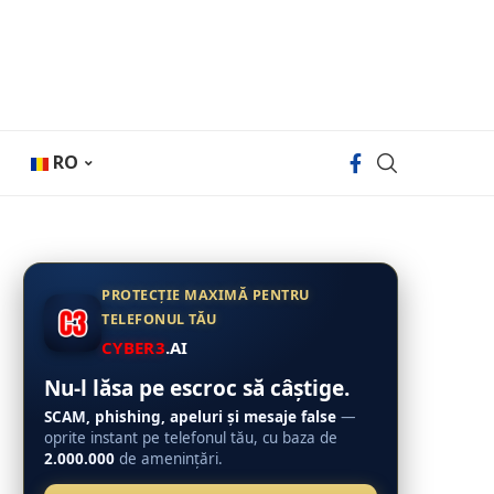
RO
PROTECȚIE MAXIMĂ PENTRU
TELEFONUL TĂU
CYBER3
.AI
Nu-l lăsa pe escroc să câștige.
SCAM, phishing, apeluri și mesaje false
—
oprite instant pe telefonul tău, cu baza de
2.000.000
de amenințări.