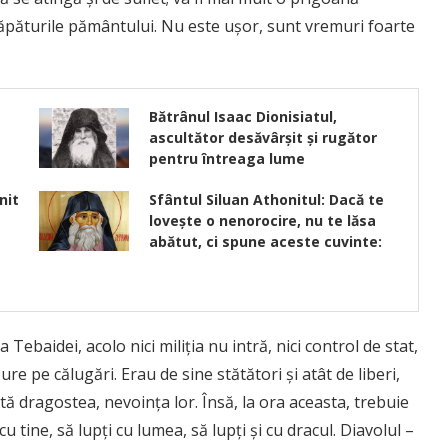
crăpăturile pământului. Nu este uşor, sunt vremuri foarte
Bătrânul Isaac Dionisiatul,
ascultător desăvârșit și rugător
pentru întreaga lume
nit
Sfântul Siluan Athonitul: Dacă te
loveşte o nenorocire, nu te lăsa
abătut, ci spune aceste cuvinte:
Tebaidei, acolo nici miliţia nu intră, nici control de stat,
bure pe călugări. Erau de sine stătători şi atât de liberi,
tă dragostea, nevoinţa lor. Însă, la ora aceasta, trebuie
 cu tine, să lupţi cu lumea, să lupţi şi cu dracul. Diavolul –