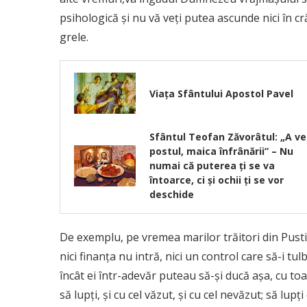
psihologică şi nu vă veţi putea ascunde nici în 
grele.
Viața Sfântului Apostol Pavel
Sfântul Teofan Zăvorâtul: „A ve
postul, maica înfrânării” – Nu
numai că puterea ţi se va
întoarce, ci şi ochii ţi se vor
deschide
De exemplu, pe vremea marilor trăitori din Pustia 
nici finanţa nu intră, nici un control care să-i tul
încât ei într-adevăr puteau să-şi ducă aşa, cu toa
să lupţi, şi cu cel văzut, şi cu cel nevăzut; să lupţi