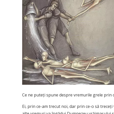
Ce ne puteţi spune despre vremurile grele prin c
Ei, prin ce-am trecut noi, dar prin ce-o să treceţi
alte vremuri,va îngădui Dumnezeu vrăjmaşului să 