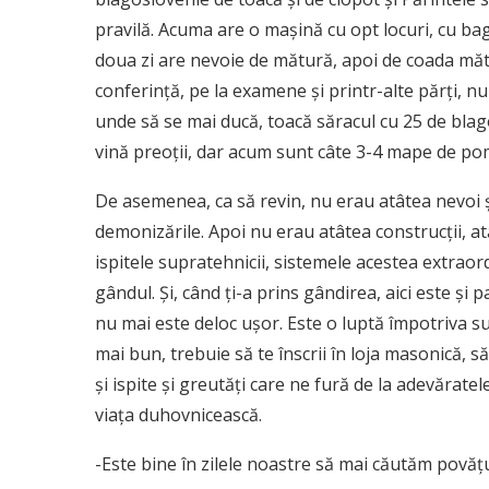
pravilă. Acuma are o maşină cu opt locuri, cu bag
doua zi are nevoie de mătură, apoi de coada mătur
conferinţă, pe la examene şi printr-alte părţi, num
unde să se mai ducă, toacă săracul cu 25 de bla
vină preoţii, dar acum sunt câte 3-4 mape de pom
De asemenea, ca să revin, nu erau atâtea nevoi şi
demonizările. Apoi nu erau atâtea construcţii, at
ispitele supratehnicii, sistemele acestea extraor
gândul. Şi, când ţi-a prins gândirea, aici este şi 
nu mai este deloc uşor. Este o luptă împotriva suf
mai bun, trebuie să te înscrii în loja masonică, să
şi ispite şi greutăţi care ne fură de la adevăratele
viaţa duhovnicească.
-Este bine în zilele noastre să mai căutăm povăţ