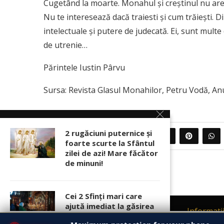
Cugetând la moarte. Monahul şi creştinul nu are 
Nu te interesează dacă traiesti şi cum trăieşti. Di
intelectuale şi putere de judecată. Ei, sunt multe
de utrenie…
Părintele Iustin Pârvu
Sursa: Revista Glasul Monahilor, Petru Vodă, Anul 
2 rugăciuni puternice şi
0
PARTAJEAZA
foarte scurte la Sfântul
zilei de azi! Mare făcător
de minuni!
Cei 2 Sfinţi mari care
ajută imediat la găsirea
Contact
Informati
unui loc bun de muncă!
Acest site foloseste
cookies
respectand Regulamentul (UE) privin