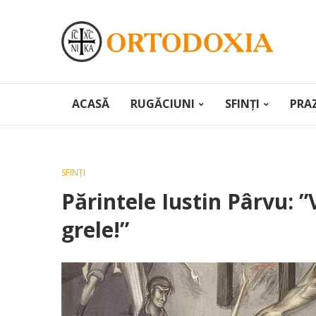
ACASĂ
RUGĂCIUNI
SFINȚI
PRA
SFINȚI
Părintele Iustin Pârvu: ”
grele!”