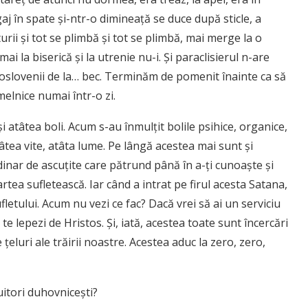
aj în spate şi-ntr-o dimineaţă se duce după sticle, a
ii şi tot se plimbă şi tot se plimbă, mai merge la o
ai la biserică şi la utrenie nu-i. Şi paraclisierul n-are
goslovenii de la… bec. Terminăm de pomenit înainte ca să
elnice numai într-o zi.
 atâtea boli. Acum s-au înmulţit bolile psihice, organice,
âtea vite, atâta lume. Pe lângă acestea mai sunt şi
dinar de ascuţite care pătrund până în a-ţi cunoaşte şi
partea sufletească. Iar când a intrat pe firul acesta Satana,
letului. Acum nu vezi ce fac? Dacă vrei să ai un serviciu
 te lepezi de Hristos. Şi, iată, acestea toate sunt încercări
 ţeluri ale trăirii noastre. Acestea aduc la zero, zero,
uitori duhovniceşti?