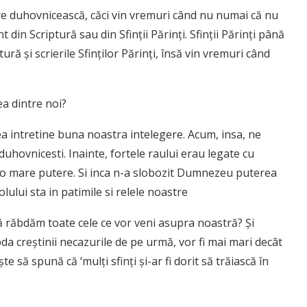
re duhovnicească, căci vin vremuri când nu numai că nu
din Scriptură sau din Sfinţii Părinţi. Sfinţii Părinţi până
 şi scrierile Sfinţilor Părinţi, însă vin vremuri când
a dintre noi?
a intretine buna noastra intelegere. Acum, insa, ne
duhovnicesti. Inainte, fortele raului erau legate cu
a o mare putere. Si inca n-a slobozit Dumnezeu puterea
ului sta in patimile si relele noastre
să răbdăm toate cele ce vor veni asupra noastră? Şi
bda creştinii necazurile de pe urmă, vor fi mai mari decât
te să spună că ‘mulţi sfinţi şi-ar fi dorit să trăiască în