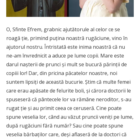
O, Sfinte Efrem, grabnic ajutătorule al celor ce se
roagă ţie, primind puţina noastră rugăciune, vino în
ajutorul nostru. Întristată este inima noastră că nu
ne-am învrednicit a aduce pe lume copii. Mare este
darul naşterii de prunci şi mult se bucură părinţii de
copiii lor! Dar, din pricina păcatelor noastre, noi
suntem lipsiţi de această bucurie. Ştim că multe femei
care erau apăsate de felurite boli, şi cărora doctorii le
spuseseră că pântecele lor va rămâne neroditor, s-au
rugat ţie şi au primit ceea ce ceruseră. Cine poate
spune veselia lor, când au văzut pruncii veniţi pe lume,
după rugăciuni fără număr? Sau cine poate spune
veselia bărbaţilor care, deşi aflaseră de la doctori că