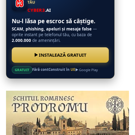
TĂU
CYBER3
.AI
Nu-l lăsa pe escroc să câștige.
SCAM, phishing, apeluri și mesaje false
—
oprite instant pe telefonul tău, cu baza de
2.000.000
de amenințări.
INSTALEAZĂ GRATUIT
Fără cont
Construit în
UE
GRATUIT
Google Play