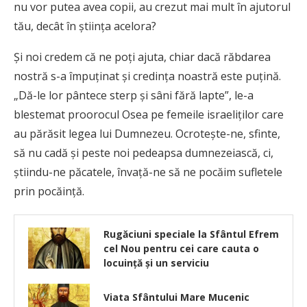
nu vor putea avea copii, au crezut mai mult în ajutorul
tău, decât în ştiinţa acelora?
Şi noi credem că ne poţi ajuta, chiar dacă răbdarea
nostră s-a împuţinat şi credinţa noastră este puţină.
„Dă-le lor pântece sterp şi sâni fără lapte”, le-a
blestemat proorocul Osea pe femeile israeliţilor care
au părăsit legea lui Dumnezeu. Ocroteşte-ne, sfinte,
să nu cadă şi peste noi pedeapsa dumnezeiască, ci,
ştiindu-ne păcatele, învaţă-ne să ne pocăim sufletele
prin pocăinţă.
Rugăciuni speciale la Sfântul Efrem
cel Nou pentru cei care cauta o
locuinţă şi un serviciu
Viata Sfântului Mare Mucenic