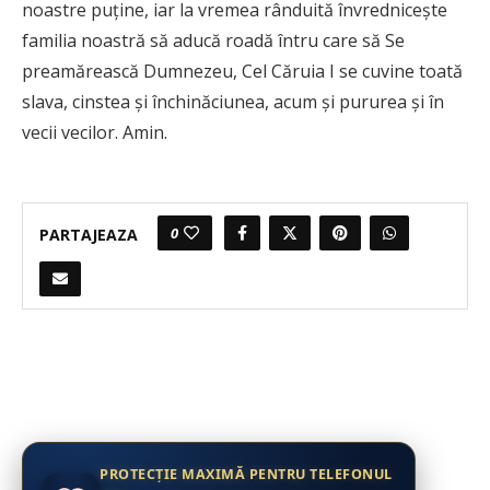
noastre puţine, iar la vremea rânduită învredniceşte
familia noastră să aducă roadă întru care să Se
preamărească Dumnezeu, Cel Căruia I se cuvine toată
slava, cinstea şi închinăciunea, acum şi pururea și în
vecii vecilor. Amin.
0
PARTAJEAZA
PROTECȚIE MAXIMĂ PENTRU TELEFONUL