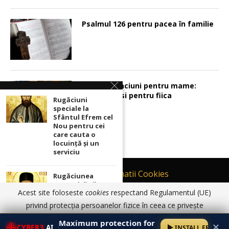
Psalmul 126 pentru pacea în familie
Sunt 2 rugaciuni pentru mame:
pentru fiu si pentru fiica
Rugăciuni
speciale la
Sfântul Efrem cel
Nou pentru cei
care cauta o
locuinţă şi un
serviciu
Contact
Informatii Cookies
Rugăciunea
puternică către
Politică de Confidențialitate
Acest site foloseste
cookies
respectand Regulamentul (UE)
Sfântul Efrem cel
TERMENI SI CONDITII DE UTILIZARE
Nou a celui
privind protecția persoanelor fizice în ceea ce privește
cuprins de
prelucrarea datelor cu caracter personal și privind libera
© 2017 - 2026 Ortodoxia |
Termeni și condiții de utilizare
|
Informatii
depresie și
Maximum protection for
✕
Cookies
|
Politică de Confidențialitate
CYBER3
.AI
INSTALL FREE
anxietate