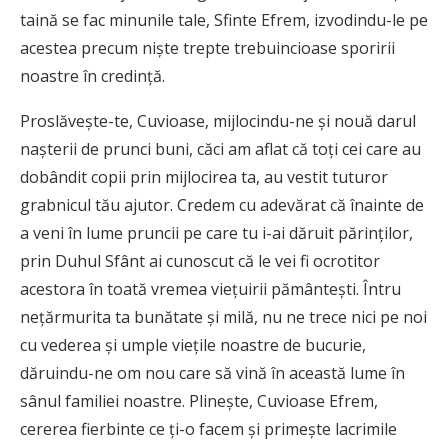
taină se fac minunile tale, Sfinte Efrem, izvodindu-le pe
acestea precum nişte trepte trebuincioase sporirii
noastre în credinţă.
Proslăveşte-te, Cuvioase, mijlocindu-ne şi nouă darul
naşterii de prunci buni, căci am aflat că toţi cei care au
dobândit copii prin mijlocirea ta, au vestit tuturor
grabnicul tău ajutor. Credem cu adevărat că înainte de
a veni în lume pruncii pe care tu i-ai dăruit părinţilor,
prin Duhul Sfânt ai cunoscut că le vei fi ocrotitor
acestora în toată vremea vieţuirii pământeşti. Întru
neţărmurita ta bunătate şi milă, nu ne trece nici pe noi
cu vederea şi umple vieţile noastre de bucurie,
dăruindu-ne om nou care să vină în această lume în
sânul familiei noastre. Plineşte, Cuvioase Efrem,
cererea fierbinte ce ţi-o facem şi primeşte lacrimile