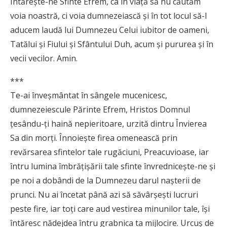
Întăreşte-ne Sfinte Efrem, ca în viaţă să nu căutăm
voia noastră, ci voia dumnezeiască şi în tot locul să-I
aducem laudă lui Dumnezeu Celui iubitor de oameni,
Tatălui şi Fiului şi Sfântului Duh, acum şi pururea şi în
vecii vecilor. Amin.
***
Te-ai înveşmântat în sângele mucenicesc,
dumnezeiescule Părinte Efrem, Hristos Domnul
ţesându-ţi haină nepieritoare, urzită dintru Învierea
Sa din morţi. Înnoieşte firea omenească prin
revărsarea sfintelor tale rugăciuni, Preacuvioase, iar
întru lumina îmbrăţişării tale sfinte învredniceşte-ne şi
pe noi a dobândi de la Dumnezeu darul naşterii de
prunci. Nu ai încetat până azi să săvârşeşti lucruri
peste fire, iar toţi care aud vestirea minunilor tale, îşi
întăresc nădejdea întru grabnica ta mijlocire. Urcuş de