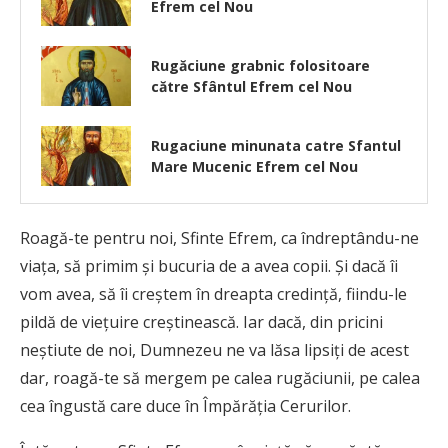
Efrem cel Nou
Rugăciune grabnic folositoare
către Sfântul Efrem cel Nou
Rugaciune minunata catre Sfantul
Mare Mucenic Efrem cel Nou
Roagă-te pentru noi, Sfinte Efrem, ca îndreptându-ne
viaţa, să primim şi bucuria de a avea copii. Şi dacă îi
vom avea, să îi creştem în dreapta credinţă, fiindu-le
pildă de vieţuire creştinească. Iar dacă, din pricini
neştiute de noi, Dumnezeu ne va lăsa lipsiţi de acest
dar, roagă-te să mergem pe calea rugăciunii, pe calea
cea îngustă care duce în Împărăţia Cerurilor.